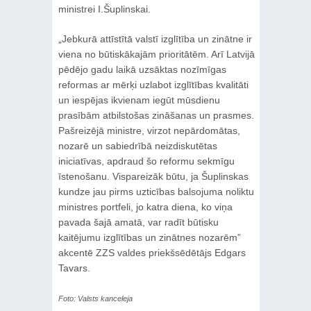
ministrei I.Šuplinskai.
„Jebkurā attīstītā valstī izglītība un zinātne ir
viena no būtiskākajām prioritātēm. Arī Latvijā
pēdējo gadu laikā uzsāktas nozīmīgas
reformas ar mērķi uzlabot izglītības kvalitāti
un iespējas ikvienam iegūt mūsdienu
prasībām atbilstošas zināšanas un prasmes.
Pašreizējā ministre, virzot nepārdomātas,
nozarē un sabiedrībā neizdiskutētas
iniciatīvas, apdraud šo reformu sekmīgu
īstenošanu. Vispareizāk būtu, ja Šuplinskas
kundze jau pirms uzticības balsojuma noliktu
ministres portfeli, jo katra diena, ko viņa
pavada šajā amatā, var radīt būtisku
kaitējumu izglītības un zinātnes nozarēm”
akcentē ZZS valdes priekšsēdētājs Edgars
Tavars.
Foto: Valsts kanceleja