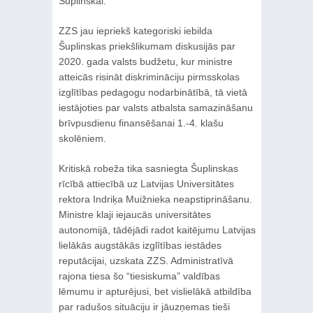
Šuplinskai.
ZZS jau iepriekš kategoriski iebilda
Šuplinskas priekšlikumam diskusijās par
2020. gada valsts budžetu, kur ministre
atteicās risināt diskrimināciju pirmsskolas
izglītības pedagogu nodarbinātībā, tā vietā
iestājoties par valsts atbalsta samazināšanu
brīvpusdienu finansēšanai 1.-4. klašu
skolēniem.
Kritiskā robeža tika sasniegta Šuplinskas
rīcībā attiecībā uz Latvijas Universitātes
rektora Indriķa Muižnieka neapstiprināšanu.
Ministre klaji iejaucās universitātes
autonomijā, tādējādi radot kaitējumu Latvijas
lielākās augstākās izglītības iestādes
reputācijai, uzskata ZZS. Administratīvā
rajona tiesa šo “tiesiskuma” valdības
lēmumu ir apturējusi, bet vislielākā atbildība
par radušos situāciju ir jāuzņemas tieši