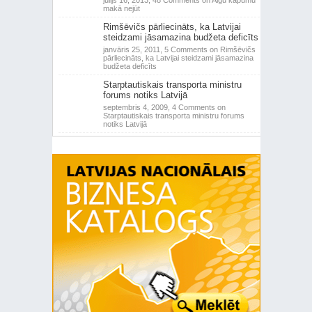
jūlijs 16, 2013,
48 Comments
on Algu kāpumu
makā nejūt
Rimšēvičs pārliecināts, ka Latvijai
steidzami jāsamazina budžeta deficīts
janvāris 25, 2011,
5 Comments
on Rimšēvičs
pārliecināts, ka Latvijai steidzami jāsamazina
budžeta deficīts
Starptautiskais transporta ministru
forums notiks Latvijā
septembris 4, 2009,
4 Comments
on
Starptautiskais transporta ministru forums
notiks Latvijā