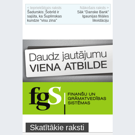
< Iepriekšējais raksts
Nākošais raksts >
Šadurskis: Šobrīd ir
Sāk “Danske Bank”
sajūta, ka Šuplinskas
Igaunijas filiāles
kundze “visu zina”
likvidāciju
Skatītākie raksti