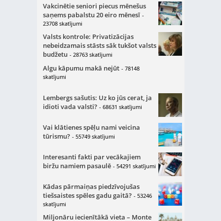
Vakcinētie seniori piecus mēnešus
saņems pabalstu 20 eiro mēnesī
-
23708 skatījumi
Valsts kontrole: Privatizācijas
nebeidzamais stāsts sāk tukšot valsts
budžetu
- 28763 skatījumi
Algu kāpumu makā nejūt
- 78148
skatījumi
Lembergs sašutis: Uz ko jūs cerat, ja
idioti vada valsti?
- 68631 skatījumi
Vai klātienes spēļu nami veicina
tūrismu?
- 55749 skatījumi
Interesanti fakti par vecākajiem
biržu namiem pasaulē
- 54291 skatījumi
Kādas pārmaiņas piedzīvojušas
tiešsaistes spēles gadu gaitā?
- 53246
skatījumi
Miljonāru iecienītākā vieta – Monte