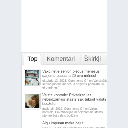
Top
Komentāri
Šķirkļi
Vakcinētie seniori piecus mēnešus
saņems pabalstu 20 eiro mēnesī
oktobris 13, 2021,
Comments Off
on Vakcinētie
seniori piecus mēnešus saņems pabalstu 20
eiro mēnesī
Valsts kontrole: Privatizācijas
nebeidzamais stāsts sāk tukšot valsts
budžetu
maijs 16, 2019,
Comments Off
on Valsts
kontrole: Privatizācijas nebeidzamais stāsts
sāk tukšot valsts budžetu
Algu kāpumu makā nejūt