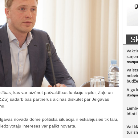
Sk
Vakci
saņem
skatīju
Valsts
nebeid
budže
Algu 
islības, kas var aizēnot pašvaldības funkciju izpildi, Zaļo un
skatīju
ZS) sadarbības partnerus aicinās diskutēt par Jelgavas
nu.
Lember
idioti
gavas novada domē politiskā situācija ir eskalējusies tik tālu,
iedzīvotāju intereses var palikt novārtā.
Vai kl
tūris