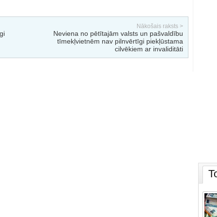
Nākošais raksts >
gi
Neviena no pētītajām valsts un pašvaldību
tīmekļvietnēm nav pilnvērtīgi piekļūstama
cilvēkiem ar invaliditāti
T