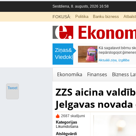
Sestdiena, 8. augusts, 2026 16:58
FOKUSĀ:
Politika
Banku bizness
Atbals
>
Labklājības ministrija rosina reformēt
Kā sagatavot bērnu sko
Ziņas&
un būtiski uzlabot vecāku pabalstu
nepārslogojot ģimene
Viedokļi
<
Aktuālā ziņa
,
Ekonomika
Aktuālā ziņa
,
Izglītība
Ekonomika
Finanses
Bizness Lat
ZZS aicina valdī
Tweet
Jelgavas novada
2687 skatījumi
Kategorijas
Likumdošana
Atslēgvārdi