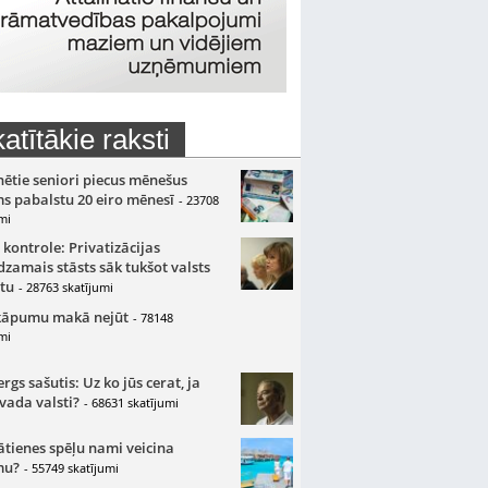
atītākie raksti
nētie seniori piecus mēnešus
s pabalstu 20 eiro mēnesī
- 23708
mi
 kontrole: Privatizācijas
zamais stāsts sāk tukšot valsts
tu
- 28763 skatījumi
kāpumu makā nejūt
- 78148
mi
gs sašutis: Uz ko jūs cerat, ja
 vada valsti?
- 68631 skatījumi
ātienes spēļu nami veicina
mu?
- 55749 skatījumi