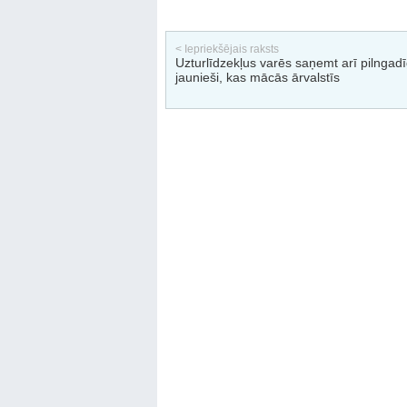
< Iepriekšējais raksts
Uzturlīdzekļus varēs saņemt arī pilngadī
jaunieši, kas mācās ārvalstīs