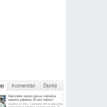
op
Komentāri
Šķirkļi
Vakcinētie seniori piecus mēnešus
saņems pabalstu 20 eiro mēnesī
oktobris 13, 2021,
Comments Off
on Vakcinētie
seniori piecus mēnešus saņems pabalstu 20