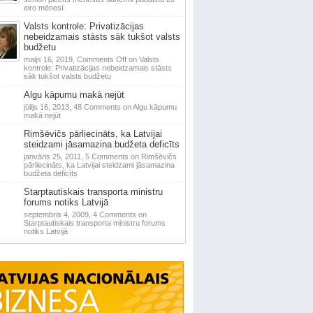
eiro mēnesī
Valsts kontrole: Privatizācijas
nebeidzamais stāsts sāk tukšot valsts
budžetu
maijs 16, 2019,
Comments Off
on Valsts
kontrole: Privatizācijas nebeidzamais stāsts
sāk tukšot valsts budžetu
Algu kāpumu makā nejūt
jūlijs 16, 2013,
48 Comments
on Algu kāpumu
makā nejūt
Rimšēvičs pārliecināts, ka Latvijai
steidzami jāsamazina budžeta deficīts
janvāris 25, 2011,
5 Comments
on Rimšēvičs
pārliecināts, ka Latvijai steidzami jāsamazina
budžeta deficīts
Starptautiskais transporta ministru
forums notiks Latvijā
septembris 4, 2009,
4 Comments
on
Starptautiskais transporta ministru forums
notiks Latvijā