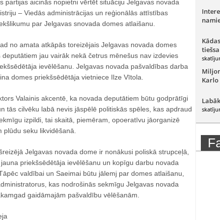
 partijas aicinās nopietni vērtēt situāciju Jelgavas novada
Intere
striju – Viedās administrācijas un reģionālās attīstības
namie
priekšlikumu par Jelgavas snovada domes atlaišanu.
Kādas
kad no amata atkāpās toreizējais Jelgavas novada domes
tiešsa
 deputātiem jau vairāk nekā četrus mēnešus nav izdevies
skatīju
riekšsēdētāja ievēlēšanu. Jelgavas novada pašvaldības darba
Miljo
na domes priekšsēdētāja vietniece Ilze Vītola.
Karlo
ktors Valainis akcentē, ka novada deputātiem būtu godprātīgi
Labāk
n tās cilvēku labā nevis jāspēlē politiskās spēles, kas apdraud
skatīju
ekmīgu izpildi, tai skaitā, piemēram, opoeratīvu jāorganizē
m plūdu seku likvidēšanā.
F
ašreizējā Jelgavas novada dome ir nonākusi poliskā strupceļā,
r jauna priekšsēdētāja ievēlēšanu un kopīgu darbu novada
 Tāpēc valdībai un Saeimai būtu jālemj par domes atlaišanu,
 administratorus, kas nodrošinās sekmīgu Jelgavas novada
nākamgad gaidāmajām pašvaldību vēlēšanām.
eja