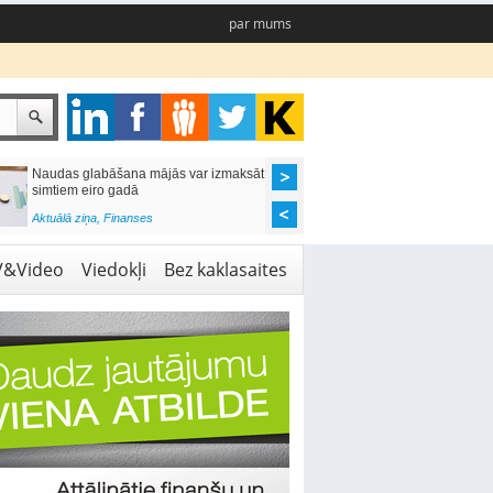
par mums
Naudas glabāšana mājās var izmaksāt
Katrs desmitais mājok
simtiem eiro gadā
pieteikums tiek noraid
kredītvēstures dēļ
Aktuālā ziņa
,
Finanses
Aktuālā ziņa
,
Finanses
V&Video
Viedokļi
Bez kaklasaites