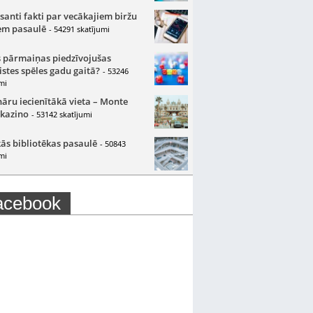
santi fakti par vecākajiem biržu
m pasaulē
- 54291 skatījumi
 pārmaiņas piedzīvojušas
istes spēles gadu gaitā?
- 53246
mi
nāru iecienītākā vieta – Monte
 kazino
- 53142 skatījumi
ās bibliotēkas pasaulē
- 50843
mi
acebook