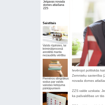
Jelgavas novada
domes atlaišana
ZZS
Saistītais
Valsts rūpēsies, lai
kriminālprocesā
arestētā manta
nezaudētu vērtību
Ievērojot politiskās ka
Zemnieku savienība (Z
Piemēros stingrākus
novada domes atlaiša
sodus par valsts
valodas lietojuma
pārkāpumiem
ZZS valde uzskata: Jel
ka pašvaldības un tās 