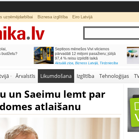
ts uzņēmējdarbībai
Biznesa izglītība
Eiro Latvijā
lai,
Septiņos mēnešos Vivi vilcienos
s budžetu?
pārvadāti 12 miljoni pasažieru; jūlijā
97,4 % reisu izpildīti laikā
Aktuālā ziņa
,
Bizness Latvijā
,
Tirdzniecība
vijā
Ārvalstīs
Likumdošana
Izglītība
Tehnoloģijas
T
bu un Saeimu lemt par
 domes atlaišanu