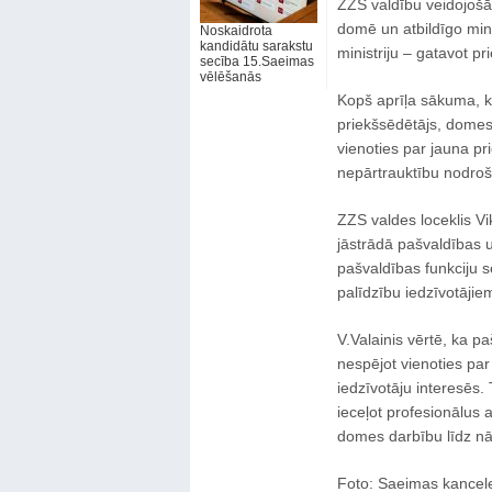
ZZS valdību veidojošās
domē un atbildīgo mini
Noskaidrota
kandidātu sarakstu
ministriju – gatavot 
secība 15.Saeimas
vēlēšanās
Kopš aprīļa sākuma, 
priekšsēdētājs, domes
vienoties par jauna p
nepārtrauktību nodroši
ZZS valdes loceklis Vi
jāstrādā pašvaldības u
pašvaldības funkciju s
palīdzību iedzīvotājie
V.Valainis vērtē, ka p
nespējot vienoties pa
iedzīvotāju interesēs.
ieceļot profesionālus
domes darbību līdz 
Foto: Saeimas kancel