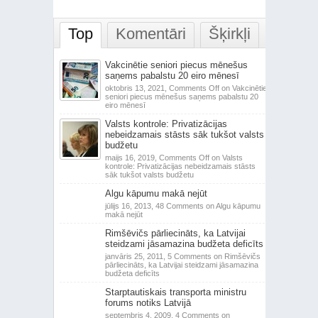
Top
Komentāri
Šķirkļi
Vakcinētie seniori piecus mēnešus
saņems pabalstu 20 eiro mēnesī
oktobris 13, 2021,
Comments Off
on Vakcinētie
seniori piecus mēnešus saņems pabalstu 20
eiro mēnesī
Valsts kontrole: Privatizācijas
nebeidzamais stāsts sāk tukšot valsts
budžetu
maijs 16, 2019,
Comments Off
on Valsts
kontrole: Privatizācijas nebeidzamais stāsts
sāk tukšot valsts budžetu
Algu kāpumu makā nejūt
jūlijs 16, 2013,
48 Comments
on Algu kāpumu
makā nejūt
Rimšēvičs pārliecināts, ka Latvijai
steidzami jāsamazina budžeta deficīts
janvāris 25, 2011,
5 Comments
on Rimšēvičs
pārliecināts, ka Latvijai steidzami jāsamazina
budžeta deficīts
Starptautiskais transporta ministru
forums notiks Latvijā
septembris 4, 2009,
4 Comments
on