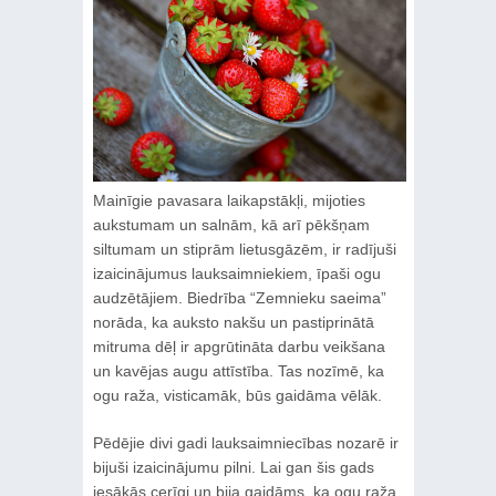
Mainīgie pavasara laikapstākļi, mijoties
aukstumam un salnām, kā arī pēkšņam
siltumam un stiprām lietusgāzēm, ir radījuši
izaicinājumus lauksaimniekiem, īpaši ogu
audzētājiem. Biedrība “Zemnieku saeima”
norāda, ka auksto nakšu un pastiprinātā
mitruma dēļ ir apgrūtināta darbu veikšana
un kavējas augu attīstība. Tas nozīmē, ka
ogu raža, visticamāk, būs gaidāma vēlāk.
Pēdējie divi gadi lauksaimniecības nozarē ir
bijuši izaicinājumu pilni. Lai gan šis gads
iesākās cerīgi un bija gaidāms, ka ogu raža