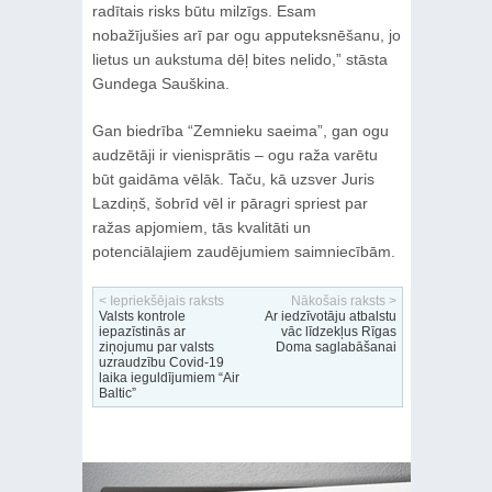
radītais risks būtu milzīgs. Esam
nobažījušies arī par ogu apputeksnēšanu, jo
lietus un aukstuma dēļ bites nelido,” stāsta
Gundega Sauškina.
Gan biedrība “Zemnieku saeima”, gan ogu
audzētāji ir vienisprātis – ogu raža varētu
būt gaidāma vēlāk. Taču, kā uzsver Juris
Lazdiņš, šobrīd vēl ir pāragri spriest par
ražas apjomiem, tās kvalitāti un
potenciālajiem zaudējumiem saimniecībām.
< Iepriekšējais raksts
Nākošais raksts >
Valsts kontrole
Ar iedzīvotāju atbalstu
iepazīstinās ar
vāc līdzekļus Rīgas
ziņojumu par valsts
Doma saglabāšanai
uzraudzību Covid-19
laika ieguldījumiem “Air
Baltic”