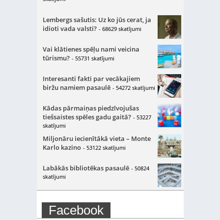
Lembergs sašutis: Uz ko jūs cerat, ja
idioti vada valsti?
- 68629 skatījumi
Vai klātienes spēļu nami veicina
tūrismu?
- 55731 skatījumi
Interesanti fakti par vecākajiem
biržu namiem pasaulē
- 54272 skatījumi
Kādas pārmaiņas piedzīvojušas
tiešsaistes spēles gadu gaitā?
- 53227
skatījumi
Miljonāru iecienītākā vieta – Monte
Karlo kazino
- 53122 skatījumi
Labākās bibliotēkas pasaulē
- 50824
skatījumi
Facebook