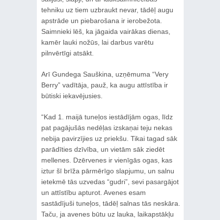
tehniku uz tiem uzbraukt nevar, tādēļ augu
apstrāde un piebarošana ir ierobežota.
Saimnieki lēš, ka jāgaida vairākas dienas,
kamēr lauki nožūs, lai darbus varētu
pilnvērtīgi atsākt.
Arī Gundega Sauškina, uzņēmuma “Very
Berry” vadītāja, pauž, ka augu attīstība ir
būtiski iekavējusies.
“Kad 1. maijā tuneļos iestādījām ogas, līdz
pat pagājušās nedēļas izskaņai teju nekas
nebija pavirzījies uz priekšu. Tikai tagad sāk
parādīties dzīvība, un vietām sāk ziedēt
mellenes. Dzērvenes ir vienīgās ogas, kas
iztur šī brīža pārmērīgo slapjumu, un salnu
ietekmē tās uzvedas “gudri”, sevi pasargājot
un attīstību apturot. Avenes esam
sastādījuši tuneļos, tādēļ salnas tās neskāra.
Taču, ja avenes būtu uz lauka, laikapstākļu