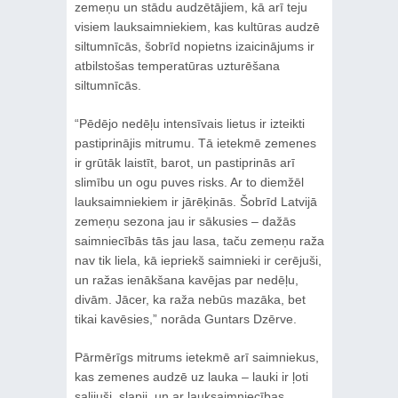
zemeņu un stādu audzētājiem, kā arī teju
visiem lauksaimniekiem, kas kultūras audzē
siltumnīcās, šobrīd nopietns izaicinājums ir
atbilstošas temperatūras uzturēšana
siltumnīcās.
“Pēdējo nedēļu intensīvais lietus ir izteikti
pastiprinājis mitrumu. Tā ietekmē zemenes
ir grūtāk laistīt, barot, un pastiprinās arī
slimību un ogu puves risks. Ar to diemžēl
lauksaimniekiem ir jārēķinās. Šobrīd Latvijā
zemeņu sezona jau ir sākusies – dažās
saimniecībās tās jau lasa, taču zemeņu raža
nav tik liela, kā iepriekš saimnieki ir cerējuši,
un ražas ienākšana kavējas par nedēļu,
divām. Jācer, ka raža nebūs mazāka, bet
tikai kavēsies,” norāda Guntars Dzērve.
Pārmērīgs mitrums ietekmē arī saimniekus,
kas zemenes audzē uz lauka – lauki ir ļoti
salijuši, slapji, un ar lauksaimniecības