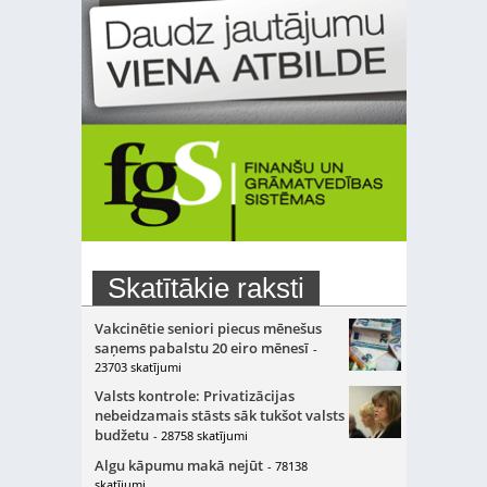
Skatītākie raksti
Vakcinētie seniori piecus mēnešus
saņems pabalstu 20 eiro mēnesī
-
23703 skatījumi
Valsts kontrole: Privatizācijas
nebeidzamais stāsts sāk tukšot valsts
budžetu
- 28758 skatījumi
Algu kāpumu makā nejūt
- 78138
skatījumi