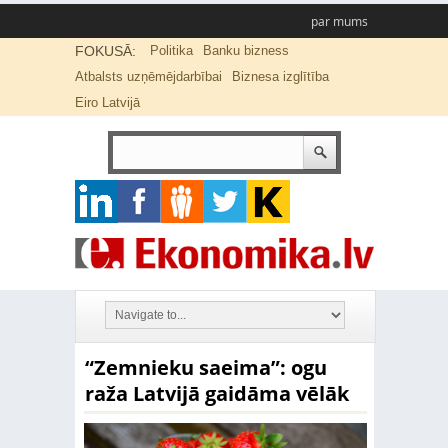
par mums
FOKUSĀ:
Politika
Banku bizness
Atbalsts uzņēmējdarbībai
Biznesa izglītība
Eiro Latvijā
“Zemnieku saeima”: ogu
raža Latvijā gaidāma vēlāk