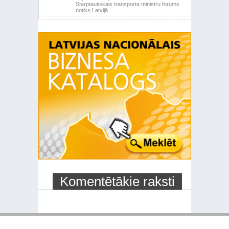
Starptautiskais transporta ministru forums
notiks Latvijā
Komentētākie raksti