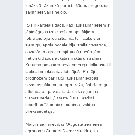
ienāks ātrāk nekā parasti, šādas prognozes
saimnieki vairs nelolo.
“Šis ir kārtējais gads, kad lauksaimniekiem ir
jāpielāgojas izaicinošiem apstākļiem –
februāris bija ļoti silts, marts – auksts un
ziemīgs, aprīļa nogale bija izteikti vasarīga,
savukārt maija pirmajā pusē novērojām
netipiski daudz aukstas naktis un salnas.
Kopumā pavasara nevienmērīgie laikapstākļi
lauksaimniekus nav lutinājuši. Pretēji
prognozēm par raitu lauksaimniecības
sezonas sākumu un agru ražu, šobrīd augu
attīstība un pavasara darbi kavējas par
vismaz nedēļu,” stāsta Juris Lazdiņš,
biedrības “Zemnieku saeima” valdes
priekšsēdētājs.
Mālpils saimniecības “Augusta zemenes”
agronoms Guntars Dzērve skaidro, ka