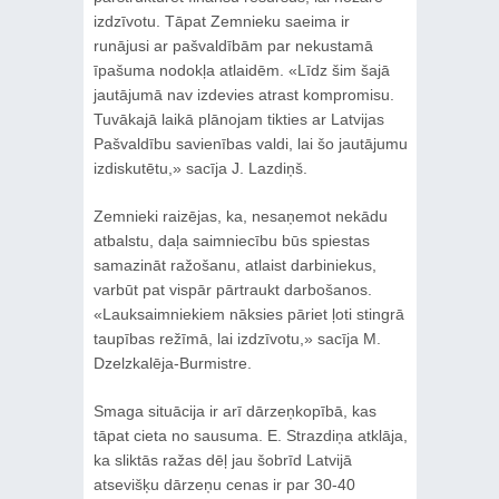
izdzīvotu. Tāpat Zemnieku saeima ir
runājusi ar pašvaldībām par nekustamā
īpašuma nodokļa atlaidēm. «Līdz šim šajā
jautājumā nav izdevies atrast kompromisu.
Tuvākajā laikā plānojam tikties ar Latvijas
Pašvaldību savienības valdi, lai šo jautājumu
izdiskutētu,» sacīja J. Lazdiņš.
Zemnieki raizējas, ka, nesaņemot nekādu
atbalstu, daļa saimniecību būs spiestas
samazināt ražošanu, atlaist darbiniekus,
varbūt pat vispār pārtraukt darbošanos.
«Lauksaimniekiem nāksies pāriet ļoti stingrā
taupības režīmā, lai izdzīvotu,» sacīja M.
Dzelzkalēja-Burmistre.
Smaga situācija ir arī dārzeņkopībā, kas
tāpat cieta no sausuma. E. Strazdiņa atklāja,
ka sliktās ražas dēļ jau šobrīd Latvijā
atsevišķu dārzeņu cenas ir par 30-40