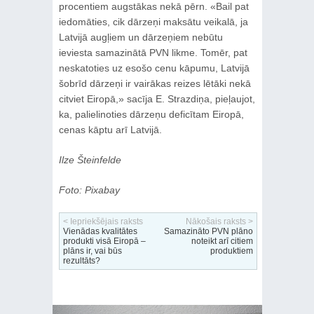
procentiem augstākas nekā pērn. «Bail pat
iedomāties, cik dārzeņi maksātu veikalā, ja
Latvijā augļiem un dārzeņiem nebūtu
ieviesta samazinātā PVN likme. Tomēr, pat
neskatoties uz esošo cenu kāpumu, Latvijā
šobrīd dārzeņi ir vairākas reizes lētāki nekā
citviet Eiropā,» sacīja E. Strazdiņa, pieļaujot,
ka, palielinoties dārzeņu deficītam Eiropā,
cenas kāptu arī Latvijā.
Ilze Šteinfelde
Foto: Pixabay
< Iepriekšējais raksts
Nākošais raksts >
Vienādas kvalitātes
Samazināto PVN plāno
produkti visā Eiropā –
noteikt arī citiem
plāns ir, vai būs
produktiem
rezultāts?