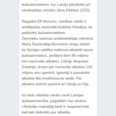
lauksaimniekiem, kur Latviju pārstāvēs arī
zemkopības ministrs Jānis Dūklavs (ZZS).
Negaidot EK lēmumu, vairākas valstis ir
atvēlējušas nacionālā budžeta līdzekļus, lai
palīdzētu lauksaimniekiem.
Zemnieku saeimas priekšsēdētāja vietniece
Maira Dzelzkalēja-Burmistre zināja stāstīt,
ka Somijas valdība nolēmusi atbalstīt savus
lauksaimniekus, piešķirot tiem 90 miljonu
eiro nacionālo atbalstu. Līdzīgi rīkojusies
Zviedrija, lemjot par nacionālo atbalstu 120
miljonu eiro apmērā. Igaunijā ir paredzēts
atbalsts lētu kredītresursu veidā. Par
atbalstu šobrīd spriežot arī Vācija un Īrija.
Uz kādu atbalstu varētu cerēt Latvijas
lauksaimniecība, pagaidām nav zināms.
«Nodokļu maksātāji bieži ir neapmierināti,
kad tiek diskutēts par atbalstu