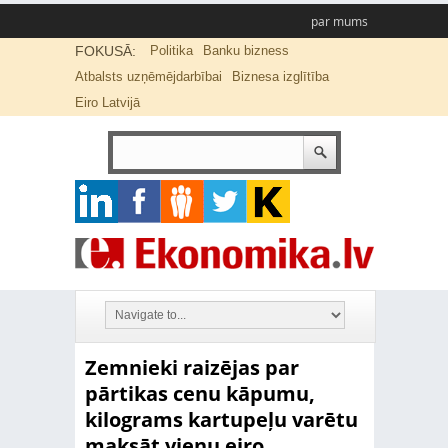
par mums
FOKUSĀ:
Politika
Banku bizness
Atbalsts uzņēmējdarbībai
Biznesa izglītība
Eiro Latvijā
Zemnieki raizējas par
pārtikas cenu kāpumu,
kilograms kartupeļu varētu
maksāt vienu eiro