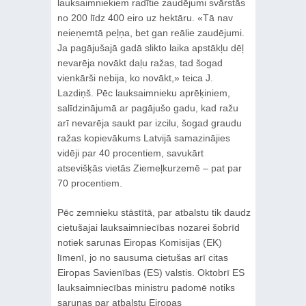
lauksaimniekiem radītie zaudējumi svārstās
no 200 līdz 400 eiro uz hektāru. «Tā nav
neieņemtā peļņa, bet gan reālie zaudējumi.
Ja pagājušajā gadā slikto laika apstākļu dēļ
nevarēja novākt daļu ražas, tad šogad
vienkārši nebija, ko novākt,» teica J.
Lazdiņš. Pēc lauksaimnieku aprēķiniem,
salīdzinājumā ar pagājušo gadu, kad ražu
arī nevarēja saukt par izcilu, šogad graudu
ražas kopievākums Latvijā samazinājies
vidēji par 40 procentiem, savukārt
atsevišķās vietās Ziemeļkurzemē – pat par
70 procentiem.
Pēc zemnieku stāstītā, par atbalstu tik daudz
cietušajai lauksaimniecības nozarei šobrīd
notiek sarunas Eiropas Komisijas (EK)
līmenī, jo no sausuma cietušas arī citas
Eiropas Savienības (ES) valstis. Oktobrī ES
lauksaimniecības ministru padomē notiks
sarunas par atbalstu Eiropas