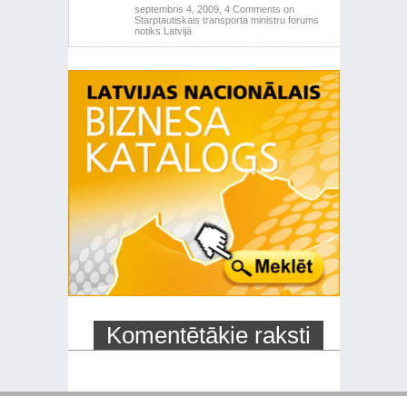
septembris 4, 2009,
4 Comments
on
Starptautiskais transporta ministru forums
notiks Latvijā
Komentētākie raksti