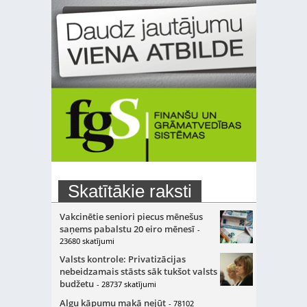
Skatītākie raksti
Vakcinētie seniori piecus mēnešus
saņems pabalstu 20 eiro mēnesī
-
23680 skatījumi
Valsts kontrole: Privatizācijas
nebeidzamais stāsts sāk tukšot valsts
budžetu
- 28737 skatījumi
Algu kāpumu makā nejūt
- 78102