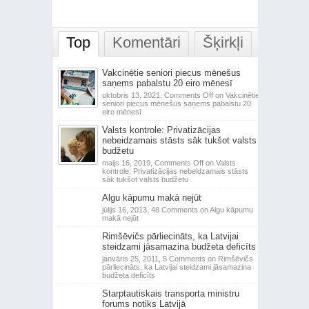
Top
Komentāri
Šķirkļi
Vakcinētie seniori piecus mēnešus
saņems pabalstu 20 eiro mēnesī
oktobris 13, 2021,
Comments Off
on Vakcinētie
seniori piecus mēnešus saņems pabalstu 20
eiro mēnesī
Valsts kontrole: Privatizācijas
nebeidzamais stāsts sāk tukšot valsts
budžetu
maijs 16, 2019,
Comments Off
on Valsts
kontrole: Privatizācijas nebeidzamais stāsts
sāk tukšot valsts budžetu
Algu kāpumu makā nejūt
jūlijs 16, 2013,
48 Comments
on Algu kāpumu
makā nejūt
Rimšēvičs pārliecināts, ka Latvijai
steidzami jāsamazina budžeta deficīts
janvāris 25, 2011,
5 Comments
on Rimšēvičs
pārliecināts, ka Latvijai steidzami jāsamazina
budžeta deficīts
Starptautiskais transporta ministru
forums notiks Latvijā