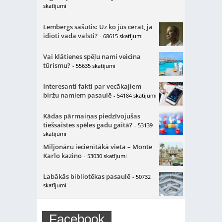
skatījumi
Lembergs sašutis: Uz ko jūs cerat, ja
idioti vada valsti?
- 68615 skatījumi
Vai klātienes spēļu nami veicina
tūrismu?
- 55635 skatījumi
Interesanti fakti par vecākajiem
biržu namiem pasaulē
- 54184 skatījumi
Kādas pārmaiņas piedzīvojušas
tiešsaistes spēles gadu gaitā?
- 53139
skatījumi
Miljonāru iecienītākā vieta – Monte
Karlo kazino
- 53030 skatījumi
Labākās bibliotēkas pasaulē
- 50732
skatījumi
Facebook