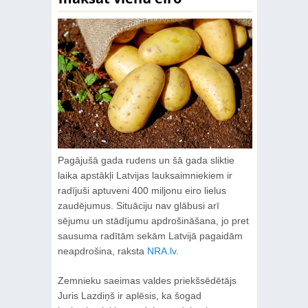
Pagājušā gada rudens un šā gada sliktie
laika apstākļi Latvijas lauksaimniekiem ir
radījuši aptuveni 400 miljonu eiro lielus
zaudējumus. Situāciju nav glābusi arī
sējumu un stādījumu apdrošināšana, jo pret
sausuma radītām sekām Latvijā pagaidām
neapdrošina, raksta
NRA.lv
.
Zemnieku saeimas valdes priekšsēdētājs
Juris Lazdiņš ir aplēsis, ka šogad