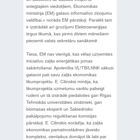
sniegtajiem viedokļiem, Ekonomikas
ministrija (EM) gatavo informatīvo ziņojumu
valdībai,» norāda EM pārstāvji. Paralēli tam
ir izstrādāti arī grozījumi Elektroenerģijas
tirgus likumā, kas pirms diviem mēnešiem
pieņemti valsts sekretāru sanāksmē.
Tiesa, EM nav vienīgā, kas vēlas uzņemties
iniciatīvu zaļās enerģētikas jomas
sakārtošanai. Apvienība VL!TB/LNNK sākusi
gatavot pati savu zaļās ekonomikas
likumprojektu. E. Cilinskis minēja, ka
likumprojekta uzmetumu varētu pabeigt
rudenī un tā izstrādē piedaloties gan Rīgas
Tehniskās universitātes zinātnieki, gan
biomasas eksperti un Sabiedrisko
pakalpojumu regulēšanas komisijas
pārstāvji. E. Cilinskis norādīja, ka zaļās
ekonomikas pamatnostādnes jāveido
kompleksi, vienlaikus domājot tik labi par