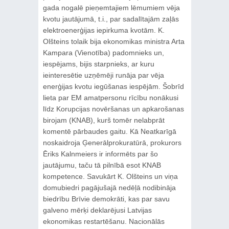
gada nogalē pieņemtajiem lēmumiem vēja
kvotu jautājumā, t.i., par sadalītajām zaļās
elektroenerģijas iepirkuma kvotām. K.
Olšteins tolaik bija ekonomikas ministra Arta
Kampara (Vienotība) padomnieks un,
iespējams, bijis starpnieks, ar kuru
ieinteresētie uzņēmēji runāja par vēja
enerģijas kvotu iegūšanas iespējām. Šobrīd
lieta par EM amatpersonu rīcību nonākusi
līdz Korupcijas novēršanas un apkarošanas
birojam (KNAB), kurš tomēr nelabprāt
komentē pārbaudes gaitu. Kā Neatkarīgā
noskaidroja Ģenerālprokuratūrā, prokurors
Ēriks Kalnmeiers ir informēts par šo
jautājumu, taču tā pilnībā esot KNAB
kompetence. Savukārt K. Olšteins un viņa
domubiedri pagājušajā nedēļā nodibināja
biedrību Brīvie demokrāti, kas par savu
galveno mērķi deklarējusi Latvijas
ekonomikas restartēšanu. Nacionālās