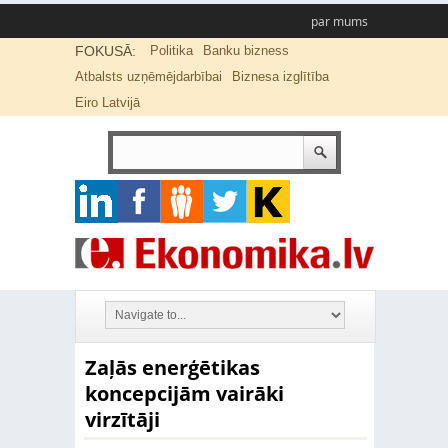
par mums
FOKUSĀ:
Politika
Banku bizness
Atbalsts uzņēmējdarbībai
Biznesa izglītība
Eiro Latvijā
Zaļās enerģētikas
koncepcijām vairāki
virzītāji