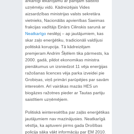
ārkārtīgi iekārojamu ar partijām saistīto
uzņēmēju vidū. Kādreizējais Vides
aizsardzības ministrijas valsts sekretāra
vietnieks, Nacionālās apvienības Saeimas
frakcijas vadītājs Einārs Cilinskis sarunā ar
Neatkarīgo
neslēpj – ap jautājumiem, kas
skar zaļo enerģētiku, tradicionāli valdījusi
politiskā korupcija. Tā kādreizējam
premjeram Andrim Šķēlem tika pārmests, ka
2000. gadā, pildot ekonomikas ministra
pienākumus un izsniedzot 11 vēja enerģijas
ražošanas licences vēja parka izveidei pie
Grobiņas, viņš primāri parūpējies par savām
interesēm. Arī vairākas mazās HES un
biogāzes ražotnes pieder ar Tautas partiju
saistītiem uzņēmējiem.
Politiskā ieinteresētība par zaļās enerģētikas
jautājumiem nav mazinājusies. Neatkarīgā
vēstīja, ka aptuveni pirms gada Drošības
policija sāka vākt informāciju par EM 2010.