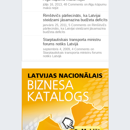
jūlijs 16, 2013,
48 Comments
on Algu kāpumu
makā nejūt
Rimšēvičs pārliecināts, ka Latvijai
steidzami jāsamazina budžeta deficīts
janvāris 25, 2011,
5 Comments
on Rimšēvičs
pārliecināts, ka Latvijai steidzami jāsamazina
budžeta deficīts
Starptautiskais transporta ministru
forums notiks Latvijā
septembris 4, 2009,
4 Comments
on
Starptautiskais transporta ministru forums
notiks Latvijā