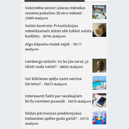
Vakcinētie seniori piecus mēnešus
saņems pabalstu 20 eiro mēnesī
-
23689 skatījumi
Valsts kontrole: Privatizācijas
nebeidzamais stāsts sāk tukšot valsts
budžetu
- 28745 skatījumi
Algu kāpumu makā nejūt
- 78117
skatījumi
Lembergs sašutis: Uz ko jūs cerat, ja
idioti vada valsti?
- 68620 skatījumi
Vai klātienes spēļu nami veicina
tūrismu?
- 55673 skatījumi
Interesanti fakti par vecākajiem
biržu namiem pasaulē
- 54216 skatījumi
Kādas pārmaiņas piedzīvojušas
tiešsaistes spēles gadu gaitā?
- 53172
skatījumi