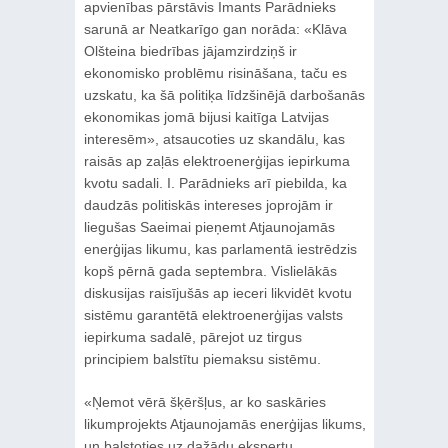
apvienības pārstāvis Imants Parādnieks
sarunā ar Neatkarīgo gan norāda: «Klāva
Olšteina biedrības jājamzirdziņš ir
ekonomisko problēmu risināšana, taču es
uzskatu, ka šā politiķa līdzšinējā darbošanās
ekonomikas jomā bijusi kaitīga Latvijas
interesēm», atsaucoties uz skandālu, kas
raisās ap zaļās elektroenerģijas iepirkuma
kvotu sadali. I. Parādnieks arī piebilda, ka
daudzās politiskās intereses joprojām ir
liegušas Saeimai pieņemt Atjaunojamās
enerģijas likumu, kas parlamentā iestrēdzis
kopš pērnā gada septembra. Vislielākās
diskusijas raisījušās ap ieceri likvidēt kvotu
sistēmu garantētā elektroenerģijas valsts
iepirkuma sadalē, pārejot uz tirgus
principiem balstītu piemaksu sistēmu.
«Ņemot vērā šķēršļus, ar ko saskāries
likumprojekts Atjaunojamās enerģijas likums,
un balstoties uz dažādu ekspertu