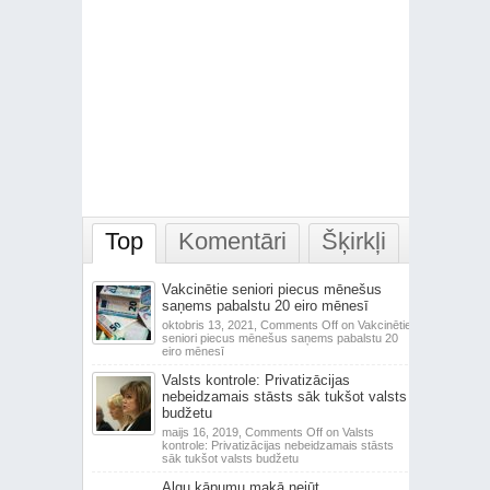
Top
Komentāri
Šķirkļi
Vakcinētie seniori piecus mēnešus
saņems pabalstu 20 eiro mēnesī
oktobris 13, 2021,
Comments Off
on Vakcinētie
seniori piecus mēnešus saņems pabalstu 20
eiro mēnesī
Valsts kontrole: Privatizācijas
nebeidzamais stāsts sāk tukšot valsts
budžetu
maijs 16, 2019,
Comments Off
on Valsts
kontrole: Privatizācijas nebeidzamais stāsts
sāk tukšot valsts budžetu
Algu kāpumu makā nejūt