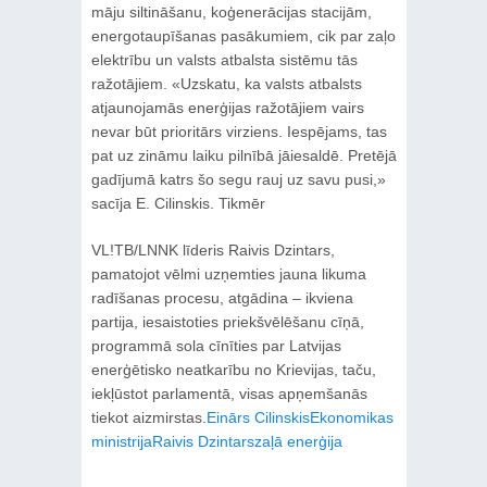
māju siltināšanu, koģenerācijas stacijām,
energotaupīšanas pasākumiem, cik par zaļo
elektrību un valsts atbalsta sistēmu tās
ražotājiem. «Uzskatu, ka valsts atbalsts
atjaunojamās enerģijas ražotājiem vairs
nevar būt prioritārs virziens. Iespējams, tas
pat uz zināmu laiku pilnībā jāiesaldē. Pretējā
gadījumā katrs šo segu rauj uz savu pusi,»
sacīja E. Cilinskis. Tikmēr
VL!TB/LNNK līderis Raivis Dzintars,
pamatojot vēlmi uzņemties jauna likuma
radīšanas procesu, atgādina – ikviena
partija, iesaistoties priekšvēlēšanu cīņā,
programmā sola cīnīties par Latvijas
enerģētisko neatkarību no Krievijas, taču,
iekļūstot parlamentā, visas apņemšanās
tiekot aizmirstas.
Einārs Cilinskis
Ekonomikas
ministrija
Raivis Dzintars
zaļā enerģija