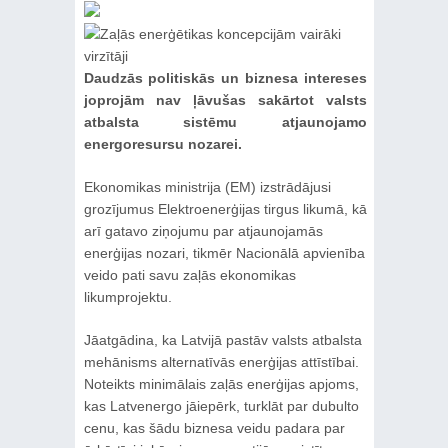
Daudzās politiskās un biznesa intereses
joprojām nav ļāvušas sakārtot valsts
atbalsta sistēmu atjaunojamo
energoresursu nozarei.
Ekonomikas ministrija (EM) izstrādājusi
grozījumus Elektroenerģijas tirgus likumā, kā
arī gatavo ziņojumu par atjaunojamās
enerģijas nozari, tikmēr Nacionālā apvienība
veido pati savu zaļās ekonomikas
likumprojektu.
Jāatgādina, ka Latvijā pastāv valsts atbalsta
mehānisms alternatīvās enerģijas attīstībai.
Noteikts minimālais zaļās enerģijas apjoms,
kas Latvenergo jāiepērk, turklāt par dubulto
cenu, kas šādu biznesa veidu padara par