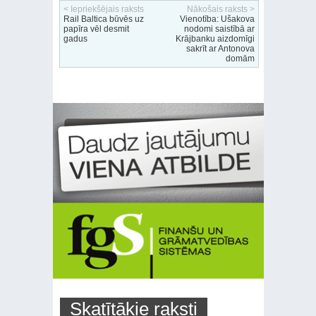
< Iepriekšējais raksts
Nākošais raksts >
Rail Baltica būvēs uz
Vienotība: Ušakova
papīra vēl desmit
nodomi saistībā ar
gadus
Krājbanku aizdomīgi
sakrīt ar Antonova
domām
Skatītākie raksti