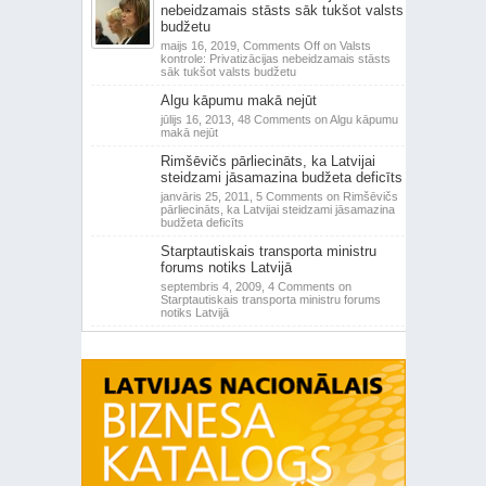
nebeidzamais stāsts sāk tukšot valsts
budžetu
maijs 16, 2019,
Comments Off
on Valsts
kontrole: Privatizācijas nebeidzamais stāsts
sāk tukšot valsts budžetu
Algu kāpumu makā nejūt
jūlijs 16, 2013,
48 Comments
on Algu kāpumu
makā nejūt
Rimšēvičs pārliecināts, ka Latvijai
steidzami jāsamazina budžeta deficīts
janvāris 25, 2011,
5 Comments
on Rimšēvičs
pārliecināts, ka Latvijai steidzami jāsamazina
budžeta deficīts
Starptautiskais transporta ministru
forums notiks Latvijā
septembris 4, 2009,
4 Comments
on
Starptautiskais transporta ministru forums
notiks Latvijā