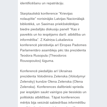
identificēšanu un repatriāciju.
Starptautiskā konference “Krievijas
nolaupītie” norisinājās Latvijas Nacionālajā
bibliotēkā, un Saeimas priekšsēdētājas
biedre piedalījās diskusiju panelī “Kas ir
paveikts un ko iespējams darīt: atbildība un
informētība”. Z.Kalniņa-Lukaševica
konferencē pārstāvēja arī Eiropas Padomes
Parlamentāro asambleju pēc tās prezidenta
Teodora Rusopula (Theodoros
Rousopoulos) lūguma.
Konferencē piedalījās arī Ukrainas
prezidenta Volodimira Zelenska (Volodymyr
Zelensky) kundze Olena Zelenska (Olena
Zelenska). Konferences dalībnieki sprieda
par iespējām saukt vainīgos pie tiesiskās un
politiskās atbildības. Tāpat konferences
mērķis bija veicināt sabiedrības informētību