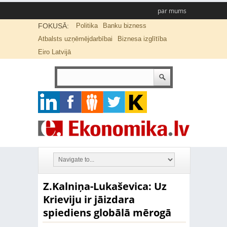
par mums
FOKUSĀ:
Politika
Banku bizness
Atbalsts uzņēmējdarbībai
Biznesa izglītība
Eiro Latvijā
Z.Kalniņa-Lukaševica: Uz
Krieviju ir jāizdara
spiediens globālā mērogā