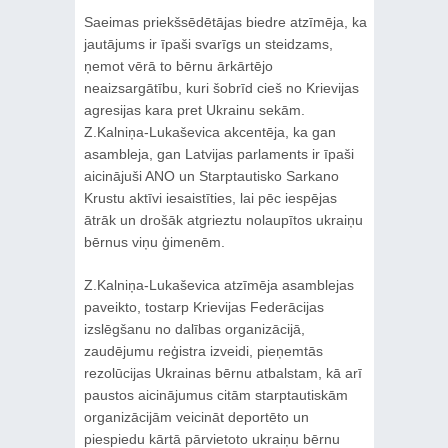
Saeimas priekšsēdētājas biedre atzīmēja, ka
jautājums ir īpaši svarīgs un steidzams,
ņemot vērā to bērnu ārkārtējo
neaizsargātību, kuri šobrīd cieš no Krievijas
agresijas kara pret Ukrainu sekām.
Z.Kalniņa-Lukaševica akcentēja, ka gan
asambleja, gan Latvijas parlaments ir īpaši
aicinājuši ANO un Starptautisko Sarkano
Krustu aktīvi iesaistīties, lai pēc iespējas
ātrāk un drošāk atgrieztu nolaupītos ukraiņu
bērnus viņu ģimenēm.
Z.Kalniņa-Lukaševica atzīmēja asamblejas
paveikto, tostarp Krievijas Federācijas
izslēgšanu no dalības organizācijā,
zaudējumu reģistra izveidi, pieņemtās
rezolūcijas Ukrainas bērnu atbalstam, kā arī
paustos aicinājumus citām starptautiskām
organizācijām veicināt deportēto un
piespiedu kārtā pārvietoto ukraiņu bērnu