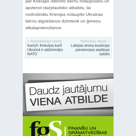
par Krievijas īstenoto bērnu nolaupīšanu un
apvienot starptautisko atbalstu, lai
nodrošinātu Krievijas nolaupīto Ukrainas
bērnu atgriešanos dzimtenē un ģimeņu
atkalapvienošanos.
< Iepriekšējais raksts
Nākošais raksts >
Kariņš: Krievijas karš
Latvijas dronu koalīcijai
Ukrainā ir atdzīvinājis
pievienojas septiņas
NATO
valstis