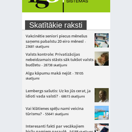
Skatītākie raksti
Vakcinētie seniori piecus mēnešus
saņems pabalstu 20 eiro mēnesī
-
23681 skatījumi
Valsts kontrole: Privatizācijas
nebeidzamais stāsts sāk tukšot valsts
budžetu
- 28738 skatījumi
Algu kāpumu makā nejūt
- 78105
skatījumi
Lembergs sašutis: Uz ko jūs cerat, ja
idioti vada valsti?
- 68615 skatījumi
Vai klātienes spēļu nami veicina
tūrismu?
- 55641 skatījumi
Interesanti fakti par vecākajiem
biržu namiem pasaulē
- 54188 skatījumi