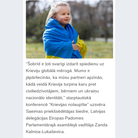
“Šobrīd ir ļoti svarīgi izdarīt spiedienu uz
Krieviju globālā mērogā. Mums ir
jāpārliecinās, ka mūsu partneri apzinās,
kādā veidā Krievija turpina karu pret
civiliedzīvotājiem, bērniem un ukraiņu
nacionālo identitāti,” starptautiskā
konferencē “Krievijas nolaupītie” uzsvēra
Saeimas priekšsēdētājas biedre, Latvijas
delegācijas Eiropas Padomes
Parlamentārajā asamblejā vadītāja Zanda
Kalniņa-Lukaševica.