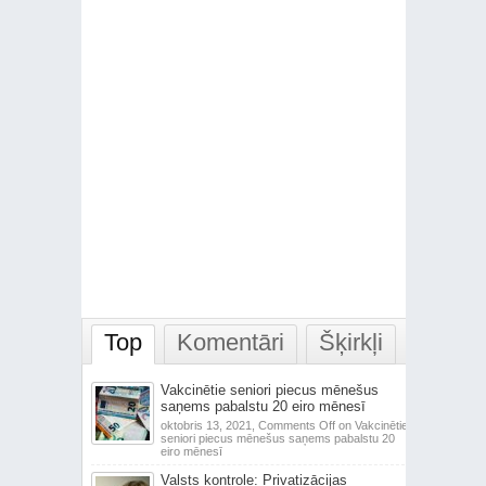
Top
Komentāri
Šķirkļi
Vakcinētie seniori piecus mēnešus
saņems pabalstu 20 eiro mēnesī
oktobris 13, 2021,
Comments Off
on Vakcinētie
seniori piecus mēnešus saņems pabalstu 20
eiro mēnesī
Valsts kontrole: Privatizācijas