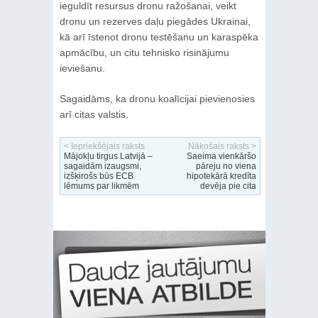
ieguldīt resursus dronu ražošanai, veikt
dronu un rezerves daļu piegādes Ukrainai,
kā arī īstenot dronu testēšanu un karaspēka
apmācību, un citu tehnisko risinājumu
ieviešanu.
Sagaidāms, ka dronu koalīcijai pievienosies
arī citas valstis.
< Iepriekšējais raksts
Nākošais raksts >
Mājokļu tirgus Latvijā –
Saeima vienkāršo
sagaidām izaugsmi,
pāreju no viena
izšķirošs būs ECB
hipotekārā kredīta
lēmums par likmēm
devēja pie cita