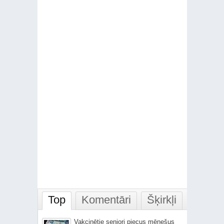
Top
Komentāri
Šķirkļi
Vakcinētie seniori piecus mēnešus