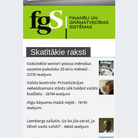
Skatītākie raksti
Vakcinētie seniori piecus mēnešus
saņems pabalstu 20 eiro mēnesī
-
23735 skatījumi
Valsts kontrole: Privatizācijas
nebeidzamais stāsts sāk tukšot valsts
budžetu
- 28794 skatījumi
Algu kāpumu makā nejūt
- 78195
skatījumi
Lembergs sašutis: Uz ko jūs cerat, ja
idioti vada valsti?
- 68643 skatījumi