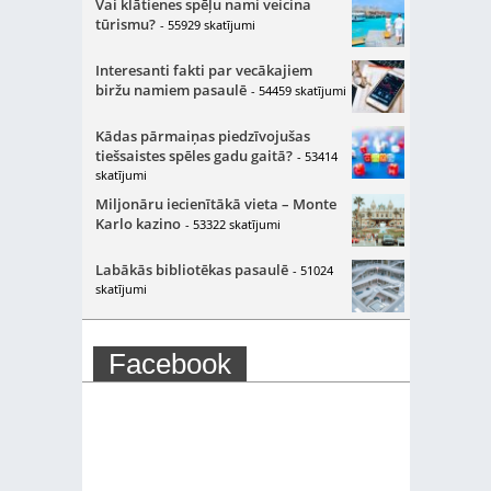
Vai klātienes spēļu nami veicina
tūrismu?
- 55929 skatījumi
Interesanti fakti par vecākajiem
biržu namiem pasaulē
- 54459 skatījumi
Kādas pārmaiņas piedzīvojušas
tiešsaistes spēles gadu gaitā?
- 53414
skatījumi
Miljonāru iecienītākā vieta – Monte
Karlo kazino
- 53322 skatījumi
Labākās bibliotēkas pasaulē
- 51024
skatījumi
Facebook