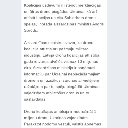
Koalīcijas uzdevumi ir īstenot mērķtiecīgas
un ātras dronu piegādes Ukrainai, kā arī
attīstīt Latvijas un citu Sabiedroto dronu
spējas,” norāda aizsardzības ministrs Andris
Sprūds.
Aizsardzības ministrs uzsver, ka dronu
koalīcija attīstīs arī pašmāju militāro
industriju. Latvija dronu koalīcijas attīstībai
gada ietvaros atvēlēs vismaz 10 miljonus
eiro. Aizsardzības ministrija ir saņēmusi
informāciju par Ukrainai nepieciešamajiem
droniem un uzsākusi sarunas ar vietējiem
ražotājiem par to spēju piegādāt Ukrainas
vajadzībām atbilstošus dronus un to
sastāvdaļas.
Dronu koalīcijas ambīcija ir nodrošināt 1
miljonu dronu Ukrainas vajadzībām.
Parakstot nodomu vēstuli, valstis apņemas