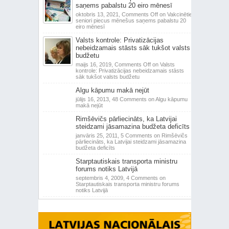
saņems pabalstu 20 eiro mēnesī
oktobris 13, 2021,
Comments Off
on Vakcinētie
seniori piecus mēnešus saņems pabalstu 20
eiro mēnesī
Valsts kontrole: Privatizācijas
nebeidzamais stāsts sāk tukšot valsts
budžetu
maijs 16, 2019,
Comments Off
on Valsts
kontrole: Privatizācijas nebeidzamais stāsts
sāk tukšot valsts budžetu
Algu kāpumu makā nejūt
jūlijs 16, 2013,
48 Comments
on Algu kāpumu
makā nejūt
Rimšēvičs pārliecināts, ka Latvijai
steidzami jāsamazina budžeta deficīts
janvāris 25, 2011,
5 Comments
on Rimšēvičs
pārliecināts, ka Latvijai steidzami jāsamazina
budžeta deficīts
Starptautiskais transporta ministru
forums notiks Latvijā
septembris 4, 2009,
4 Comments
on
Starptautiskais transporta ministru forums
notiks Latvijā