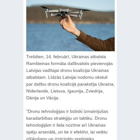
Trešdien, 14. februārī, Ukrainas atbalsta
Ramšteinas formāta dalībvalstis pievienojās
Latvijas vadītajai dronu koalīcijai Ukrainas
atbalstam. Līdzās Latvijai nodomu vēstuli
par dalību dronu koalīcijā parakstīja Ukraina,
Nīderlande, Lietuva, Igaunija, Zviedrija,
Dānija un Vācija.
“Dronu tehnoloģijas ir būtiski izmainījušas
karadarbības stratēģiju un taktiku. Dronu
tehnoloģijām ir liela nozīme arī Ukrainas
spēju arsenālā, un tie ir efektīvi, lai veiktu
izlūkošanu un iznīcinātu pretinieku.