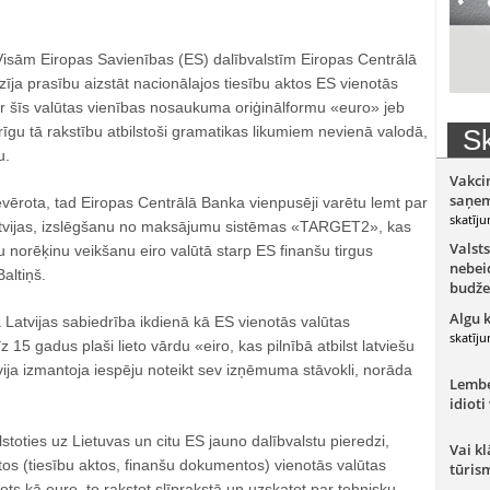
 Visām Eiropas Savienības (ES) dalībvalstīm Eiropas Centrālā
īja prasību aizstāt nacionālajos tiesību aktos ES vienotās
 šīs valūtas vienības nosaukuma oriģinālformu «euro» jeb
irīgu tā rakstību atbilstoši gramatikas likumiem nevienā valodā,
Sk
u.
Vakci
saņem
ievērota, tad Eiropas Centrālā Banka vienpusēji varētu lemt par
skatīju
Latvijas, izslēgšanu no maksājumu sistēmas «TARGET2», kas
Valsts
u norēķinu veikšanu eiro valūtā starp ES finanšu tirgus
nebeid
altiņš.
budže
Algu 
Latvijas sabiedrība ikdienā kā ES vienotās valūtas
skatīju
15 gadus plaši lieto vārdu «eiro, kas pilnībā atbilst latviešu
ija izmantoja iespēju noteikt sev izņēmuma stāvokli, norāda
Lember
idioti
stoties uz Lietuvas un citu ES jauno dalībvalstu pieredzi,
Vai kl
tos (tiesību aktos, finanšu dokumentos) vienotās valūtas
tūris
ts kā euro, to rakstot slīprakstā un uzskatot par tehnisku