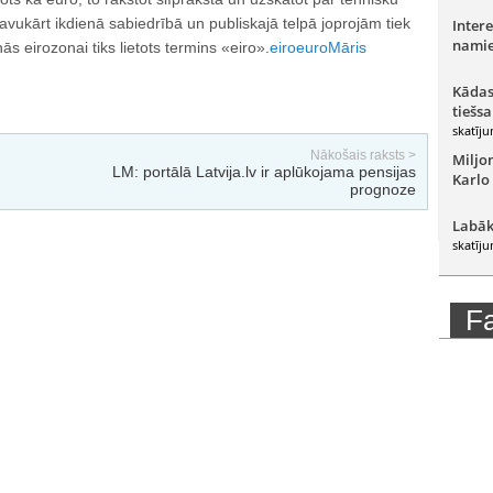
vukārt ikdienā sabiedrībā un publiskajā telpā joprojām tiek
Intere
namie
s eirozonai tiks lietots termins «eiro».
eiro
euro
Māris
Kādas
tiešsa
skatīju
Nākošais raksts >
Miljo
LM: portālā Latvija.lv ir aplūkojama pensijas
Karlo
prognoze
Labāk
skatīju
F