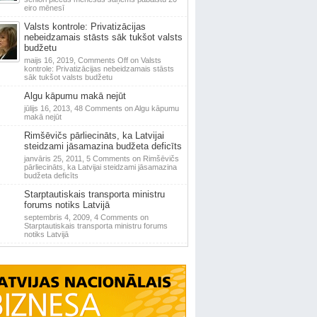
eiro mēnesī
Valsts kontrole: Privatizācijas
nebeidzamais stāsts sāk tukšot valsts
budžetu
maijs 16, 2019,
Comments Off
on Valsts
kontrole: Privatizācijas nebeidzamais stāsts
sāk tukšot valsts budžetu
Algu kāpumu makā nejūt
jūlijs 16, 2013,
48 Comments
on Algu kāpumu
makā nejūt
Rimšēvičs pārliecināts, ka Latvijai
steidzami jāsamazina budžeta deficīts
janvāris 25, 2011,
5 Comments
on Rimšēvičs
pārliecināts, ka Latvijai steidzami jāsamazina
budžeta deficīts
Starptautiskais transporta ministru
forums notiks Latvijā
septembris 4, 2009,
4 Comments
on
Starptautiskais transporta ministru forums
notiks Latvijā