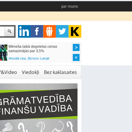
par mums
Mēneša laikā degvielas cenas
Rīgas pašvaldības sko
samazinājās par 3,5%
pieejamas 192 vietas 
Aktuālā ziņa
,
Bizness Latvijā
Aktuālā ziņa
,
Izglītība
V&Video
Viedokļi
Bez kaklasaites