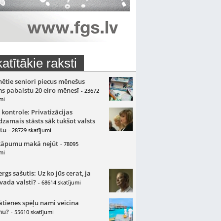
atītākie raksti
nētie seniori piecus mēnešus
s pabalstu 20 eiro mēnesī
- 23672
mi
 kontrole: Privatizācijas
zamais stāsts sāk tukšot valsts
tu
- 28729 skatījumi
kāpumu makā nejūt
- 78095
mi
gs sašutis: Uz ko jūs cerat, ja
 vada valsti?
- 68614 skatījumi
ātienes spēļu nami veicina
mu?
- 55610 skatījumi