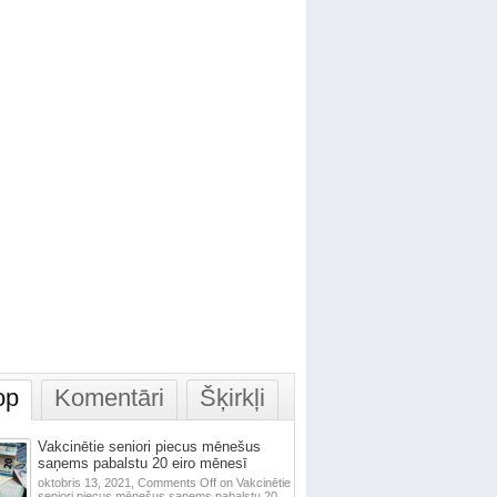
op
Komentāri
Šķirkļi
Vakcinētie seniori piecus mēnešus
saņems pabalstu 20 eiro mēnesī
oktobris 13, 2021,
Comments Off
on Vakcinētie
seniori piecus mēnešus saņems pabalstu 20