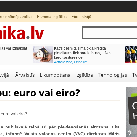
ts uzņēmējdarbībai
Biznesa izglītība
Eiro Latvijā
ās var izmaksāt
Katrs desmitais mājokļa kredīta
pieteikums tiek noraidīts negatīvas
kredītvēstures dēļ
Aktuālā ziņa
,
Finanses
vijā
Ārvalstīs
Likumdošana
Izglītība
Tehnoloģijas
T
u: euro vai eiro?
un publiskajā telpā arī pēc pievienošanās eirozonai tiks
ro», informē Valsts valodas centra (VVC) direktors Māris