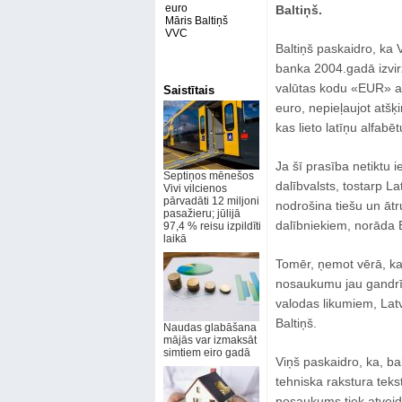
euro
Baltiņš.
Māris Baltiņš
VVC
Baltiņš paskaidro, ka
banka 2004.gadā izvirz
valūtas kodu «EUR» ar
Saistītais
euro, nepieļaujot atšķ
kas lieto latīņu alfabēt
Ja šī prasība netiktu 
Septiņos mēnešos
dalībvalsts, tostarp 
Vivi vilcienos
pārvadāti 12 miljoni
nodrošina tiešu un ātr
pasažieru; jūlijā
dalībniekiem, norāda B
97,4 % reisu izpildīti
laikā
Tomēr, ņemot vērā, ka 
nosaukumu jau gandrīz 
valodas likumiem, Latv
Baltiņš.
Naudas glabāšana
mājās var izmaksāt
simtiem eiro gadā
Viņš paskaidro, ka, bal
tehniska rakstura teks
nosaukums tiek atveido