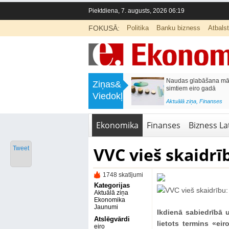
Piektdiena, 7. augusts, 2026 06:19
FOKUSĀ:
Politika
Banku bizness
Atbals
>
Septiņos mēnešos Vivi vilcienos
Naudas glabāšana māj
Ziņas&
pārvadāti 12 miljoni pasažieru; jūlijā
simtiem eiro gadā
Viedokļi
97,4 % reisu izpildīti laikā
<
Aktuālā ziņa
,
Finanses
Aktuālā ziņa
,
Bizness Latvijā
,
Tirdzniecība
Ekonomika
Finanses
Bizness Lat
VVC vieš skaidrīb
Tweet
1748 skatījumi
Kategorijas
Aktuālā ziņa
Ekonomika
Jaunumi
Ikdienā sabiedrībā 
Atslēgvārdi
lietots termins «ei
eiro