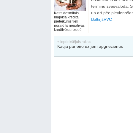
terminu svešvalodā. Sa
un arī pēc pievienošanā
Katrs desmitais
mājokļa kredīta
Baltiņš
VVC
pieteikums tiek
noraidīts negatīvas
kredītvēstures dēļ
< Iepriekšējais raksts
Kauja par eiro uzņem apgriezienus