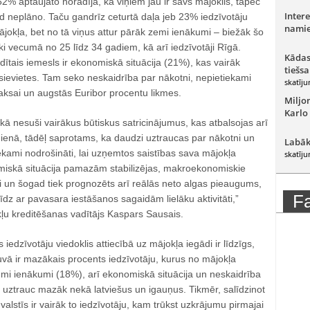
2% aptaujāto norādīja, ka viņiem jau ir savs mājoklis, tāpēc
Intere
d neplāno. Taču gandrīz ceturtā daļa jeb 23% iedzīvotāju
namie
mājokļa, bet no tā viņus attur pārāk zemi ienākumi – biežāk šo
ki vecumā no 25 līdz 34 gadiem, kā arī iedzīvotāji Rīgā.
Kādas
tais iemesls ir ekonomiskā situācija (21%), kas vairāk
tiešsa
sievietes. Tam seko neskaidrība par nākotni, nepietiekami
skatīju
aksai un augstās Euribor procentu likmes.
Miljo
Karlo
ā nesuši vairākus būtiskus satricinājumus, kas atbalsojas arī
kdienā, tādēļ saprotams, ka daudzi uztraucas par nākotni un
Labāk
tiekami nodrošināti, lai uzņemtos saistības sava mājokļa
skatīju
iskā situācija pamazām stabilizējas, makroekonomiskie
āki un šogad tiek prognozēts arī reālās neto algas pieaugums,
F
 līdz ar pavasara iestāšanos sagaidām lielāku aktivitāti,”
u kreditēšanas vadītājs Kaspars Sausais.
 iedzīvotāju viedoklis attiecībā uz mājokļa iegādi ir līdzīgs,
vā ir mazākais procents iedzīvotāju, kurus no mājokļa
emi ienākumi (18%), arī ekonomiskā situācija un neskaidrība
s uztrauc mazāk nekā latviešus un igauņus. Tikmēr, salīdzinot
valstīs ir vairāk to iedzīvotāju, kam trūkst uzkrājumu pirmajai