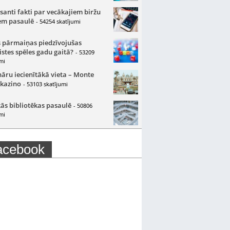
santi fakti par vecākajiem biržu
m pasaulē
- 54254 skatījumi
 pārmaiņas piedzīvojušas
istes spēles gadu gaitā?
- 53209
mi
nāru iecienītākā vieta – Monte
 kazino
- 53103 skatījumi
ās bibliotēkas pasaulē
- 50806
mi
acebook