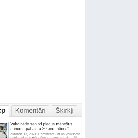
op
Komentāri
Šķirkļi
Vakcinētie seniori piecus mēnešus
saņems pabalstu 20 eiro mēnesī
oktobris 13, 2021,
Comments Off
on Vakcinētie
seniori piecus mēnešus saņems pabalstu 20