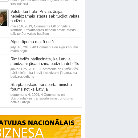
eiro mēnesī
Valsts kontrole: Privatizācijas
nebeidzamais stāsts sāk tukšot valsts
budžetu
maijs 16, 2019,
Comments Off
on Valsts
kontrole: Privatizācijas nebeidzamais stāsts
sāk tukšot valsts budžetu
Algu kāpumu makā nejūt
jūlijs 16, 2013,
48 Comments
on Algu kāpumu
makā nejūt
Rimšēvičs pārliecināts, ka Latvijai
steidzami jāsamazina budžeta deficīts
janvāris 25, 2011,
5 Comments
on Rimšēvičs
pārliecināts, ka Latvijai steidzami jāsamazina
budžeta deficīts
Starptautiskais transporta ministru
forums notiks Latvijā
septembris 4, 2009,
4 Comments
on
Starptautiskais transporta ministru forums
notiks Latvijā