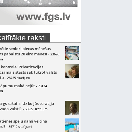
atītākie raksti
nētie seniori piecus mēnešus
s pabalstu 20 eiro mēnesī
- 23696
mi
 kontrole: Privatizācijas
zamais stāsts sāk tukšot valsts
tu
- 28755 skatījumi
kāpumu makā nejūt
- 78134
mi
gs sašutis: Uz ko jūs cerat, ja
 vada valsti?
- 68627 skatījumi
ātienes spēļu nami veicina
mu?
- 55712 skatījumi