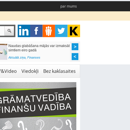
par mums
Naudas glabāšana mājās var izmaksāt
Katrs desmitais mājok
simtiem eiro gadā
pieteikums tiek noraid
kredītvēstures dēļ
Aktuālā ziņa
,
Finanses
Aktuālā ziņa
,
Finanses
V&Video
Viedokļi
Bez kaklasaites