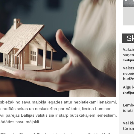
Sk
Vakci
saņem
skatīju
Valsts
nebeid
budže
Algu 
skatīju
visbiežāk no sava mājokļa iegādes attur nepietiekami ienākumi,
Lember
 radītās sekas un neskaidrība par nākotni, liecina Luminor
idioti
rī pārējās Baltijas valstīs šie ir starp būtiskākajiem iemesliem,
gādāties savu mājokli.
Vai kl
tūris