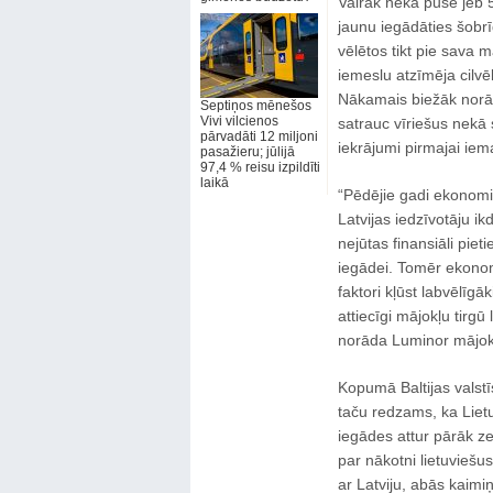
Vairāk nekā puse jeb 5
jaunu iegādāties šobrī
vēlētos tikt pie sava 
iemeslu atzīmēja cilvē
Nākamais biežāk norādī
Septiņos mēnešos
Vivi vilcienos
satrauc vīriešus nekā 
pārvadāti 12 miljoni
iekrājumi pirmajai iem
pasažieru; jūlijā
97,4 % reisu izpildīti
laikā
“Pēdējie gadi ekonomik
Latvijas iedzīvotāju i
nejūtas finansiāli pie
iegādei. Tomēr ekonom
faktori kļūst labvēlīg
attiecīgi mājokļu tirgū
norāda Luminor mājokļ
Kopumā Baltijas valstīs
taču redzams, ka Lietu
iegādes attur pārāk z
par nākotni lietuviešu
ar Latviju, abās kaimiņ