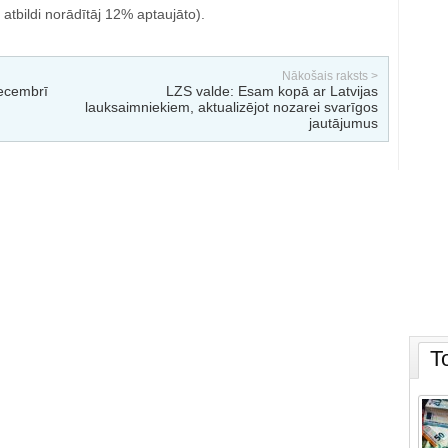
 atbildi norādītāj 12% aptaujāto).
Nākošais raksts >
ecembrī
LZS valde: Esam kopā ar Latvijas
lauksaimniekiem, aktualizējot nozarei svarīgos
jautājumus
T