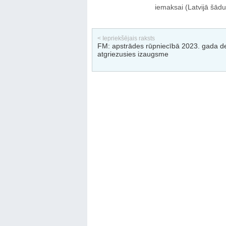
iemaksai (Latvijā šādu
< Iepriekšējais raksts
FM: apstrādes rūpniecībā 2023. gada d
atgriezusies izaugsme