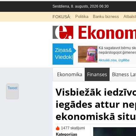
Sestdiena, 8. augusts, 2026 06:30
FOKUSĀ:
Politika
Banku bizness
Atbals
>
Labklājības ministrija rosina reformēt
Kā sagatavot bērnu sko
Ziņas&
un būtiski uzlabot vecāku pabalstu
nepārslogojot ģimene
Viedokļi
<
Aktuālā ziņa
,
Ekonomika
Aktuālā ziņa
,
Izglītība
Ekonomika
Finanses
Bizness Lat
Visbiežāk iedzīv
Tweet
iegādes attur n
ekonomiskā situ
1477 skatījumi
Kategorijas