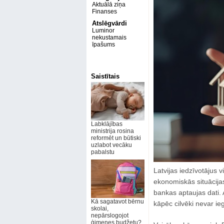
Aktuālā ziņa
Finanses
Atslēgvārdi
Luminor
nekustamais
īpašums
Saistītais
Labklājības
ministrija rosina
reformēt un būtiski
uzlabot vecāku
pabalstu
Latvijas iedzīvotājus 
ekonomiskās situācijas
bankas aptaujas dati. A
Kā sagatavot bērnu
kāpēc cilvēki nevar ie
skolai,
nepārslogojot
ģimenes budžetu?