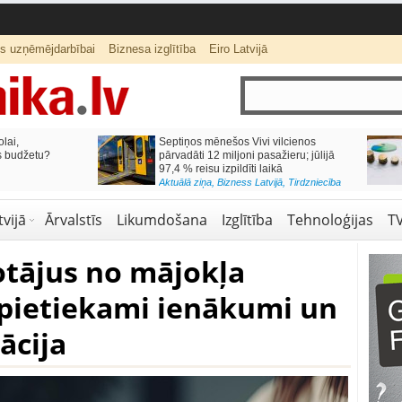
ts uzņēmējdarbībai
Biznesa izglītība
Eiro Latvijā
lai,
Septiņos mēnešos Vivi vilcienos
s budžetu?
pārvadāti 12 miljoni pasažieru; jūlijā
97,4 % reisu izpildīti laikā
Aktuālā ziņa
,
Bizness Latvijā
,
Tirdzniecība
vijā
Ārvalstīs
Likumdošana
Izglītība
Tehnoloģijas
T
otājus no mājokļa
epietiekami ienākumi un
ācija