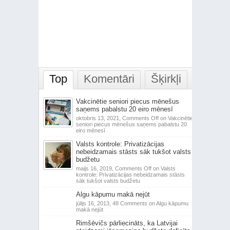
Top
Komentāri
Šķirkļi
Vakcinētie seniori piecus mēnešus
saņems pabalstu 20 eiro mēnesī
oktobris 13, 2021,
Comments Off
on Vakcinētie
seniori piecus mēnešus saņems pabalstu 20
eiro mēnesī
Valsts kontrole: Privatizācijas
nebeidzamais stāsts sāk tukšot valsts
budžetu
maijs 16, 2019,
Comments Off
on Valsts
kontrole: Privatizācijas nebeidzamais stāsts
sāk tukšot valsts budžetu
Algu kāpumu makā nejūt
jūlijs 16, 2013,
48 Comments
on Algu kāpumu
makā nejūt
Rimšēvičs pārliecināts, ka Latvijai