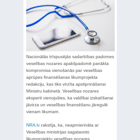
Nacionālās trīspusējās sadarbības padomes
veselības nozares apakšpadomē panākta
kompromisa vienošanās par veselības
aprūpes finansēšanas likumprojekta
redakciju, kas tiks virzīta apstiprināšanai
Ministru kabinetā. Veselības nozares
eksperti vienojušies, ka valdībai izskatīšanai
jāvirza un veselības finansēšanu jāregulē
vienam likumam.
NRA.lv
rakstīja, ka, neapmierināta ar
Veselības ministrijas sagatavoto
likumprojektu veselības nozares