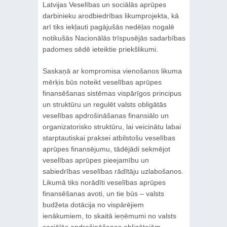
Latvijas Veselības un sociālās aprūpes
darbinieku arodbiedrības likumprojekta, kā
arī tiks iekļauti pagājušās nedēļas nogalē
notikušās Nacionālās trīspusējās sadarbības
padomes sēdē ieteiktie priekšlikumi.
Saskaņā ar kompromisa vienošanos likuma
mērķis būs noteikt veselības aprūpes
finansēšanas sistēmas vispārīgos principus
un struktūru un regulēt valsts obligātās
veselības apdrošināšanas finansiālo un
organizatorisko struktūru, lai veicinātu labai
starptautiskai praksei atbilstošu veselības
aprūpes finansējumu, tādējādi sekmējot
veselības aprūpes pieejamību un
sabiedrības veselības rādītāju uzlabošanos.
Likumā tiks norādīti veselības aprūpes
finansēšanas avoti, un tie būs – valsts
budžeta dotācija no vispārējiem
ienākumiem, to skaitā ieņēmumi no valsts
sociālās apdrošināšanas obligātajām