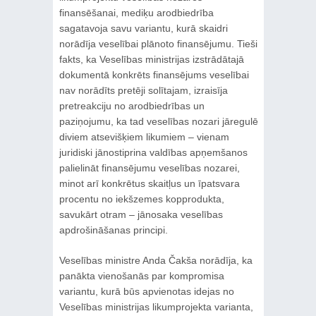
finansēšanai, mediķu arodbiedrība
sagatavoja savu variantu, kurā skaidri
norādīja veselībai plānoto finansējumu. Tieši
fakts, ka Veselības ministrijas izstrādātajā
dokumentā konkrēts finansējums veselībai
nav norādīts pretēji solītajam, izraisīja
pretreakciju no arodbiedrības un
paziņojumu, ka tad veselības nozari jāregulē
diviem atsevišķiem likumiem – vienam
juridiski jānostiprina valdības apņemšanos
palielināt finansējumu veselības nozarei,
minot arī konkrētus skaitļus un īpatsvara
procentu no iekšzemes kopprodukta,
savukārt otram – jānosaka veselības
apdrošināšanas principi.
Veselības ministre Anda Čakša norādīja, ka
panākta vienošanās par kompromisa
variantu, kurā būs apvienotas idejas no
Veselības ministrijas likumprojekta varianta,