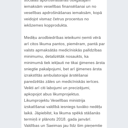
iemaksām veselības finansēšanai un no
veselības apdrošināšanas iemaksām, kopā
veidojot vismaz četrus procentus no
iekšzemes kopprodukta.
Mediķu arodbiedrības ieteikumi ņemti vērā
arī citos likuma pantos, piemēram, pantā par
valsts apmaksātās medicīniskās palīdzības
minimumu, detalizētāk nosaukts, ka
minimumā tiek iekļauti ne tikai ģimenes ārsta
sniegtie pakalpojumi, bet arī ģimenes ārsta
izrakstītās ambulatorajai ārstēšanai
paredzētās zāles un medicīniskās ierīces.
Veikti arī citi labojumi un precizējumi,
apkopojot abus likumprojektus.
Likumprojektu Veselības ministrija
izskatīšanai valdībā iesniegs tuvāko nedēļu
laikā. Jāpiebilst, ka likuma spēkā stāšanās
termiņš ir plānots 2018. gada janvārī.
Valdības un Saeimas jau līdz šim pieņemtie