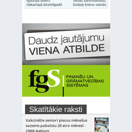
Igaunijā atvērs
sešas sarunvalodas,
nākamajā desmitgadē
tostarp krievu valodu
Skatītākie raksti
Vakcinētie seniori piecus mēnešus
saņems pabalstu 20 eiro mēnesī
-
23668 skatījumi