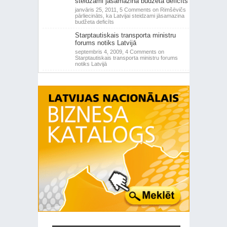
steidzami jāsamazina budžeta deficīts
janvāris 25, 2011,
5 Comments
on Rimšēvičs
pārliecināts, ka Latvijai steidzami jāsamazina
budžeta deficīts
Starptautiskais transporta ministru
forums notiks Latvijā
septembris 4, 2009,
4 Comments
on
Starptautiskais transporta ministru forums
notiks Latvijā