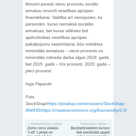
lēmumi paredz vienu procentu sociālo
iemaksu novirzīt veselības aprūpes
finansēšanai. Valdība arī vienojusies, ka
personām, kuras nemaksā sociālās
iemaksas, bet kuras vēlēsies būt
apdrošinātas veselības aprūpes
pakalpojumu saņemšanai, būs noteiktas
minimālās iemaksas – viens procents no
minimālās mēneša darba algas 2018. gadā,
bet 2019. gadā – trīs procenti, 2020. gadā –
pieci procenti.
Inga Paparde
Foto:
StockSnap/
https://pixabay.com/en/users/StockSnap-
894430/https://creativecommons.org/licenses/by/2.0/
< Iepriekšējais raksts
Nākošais raksts >
Zemo cenu veikalu
Bezdarbniekiem kursos
“Lidl” Latvijā un
tiek piedāvāts apgūt