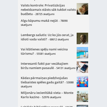
Valsts kontrole: Privatizācijas
nebeidzamais stāsts sāk tukšot valsts
budžetu
- 28725 skatījumi
Algu kāpumu makā nejūt
- 78090
skatījumi
Lembergs sašutis: Uz ko jūs cerat, ja
idioti vada valsti?
- 68612 skatījumi
Vai klātienes spēļu nami veicina
tūrismu?
- 55581 skatījumi
Interesanti fakti par vecākajiem
biržu namiem pasaulē
- 54131 skatījumi
Kādas pārmaiņas piedzīvojušas
tiešsaistes spēles gadu gaitā?
- 53088
skatījumi
Miljonāru iecienītākā vieta – Monte
Karlo kazino
- 52976 skatījumi
Labākās bibliotēkas pasaulē