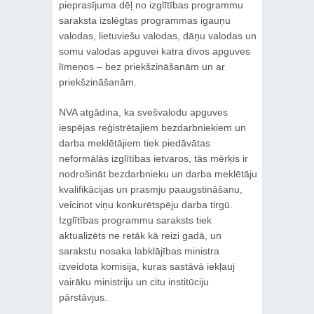
pieprasījuma dēļ no izglītības programmu
saraksta izslēgtas programmas igauņu
valodas, lietuviešu valodas, dāņu valodas un
somu valodas apguvei katra divos apguves
līmeņos – bez priekšzināšanām un ar
priekšzināšanām.
NVA atgādina, ka svešvalodu apguves
iespējas reģistrētajiem bezdarbniekiem un
darba meklētājiem tiek piedāvātas
neformālās izglītības ietvaros, tās mērķis ir
nodrošināt bezdarbnieku un darba meklētāju
kvalifikācijas un prasmju paaugstināšanu,
veicinot viņu konkurētspēju darba tirgū.
Izglītības programmu saraksts tiek
aktualizēts ne retāk kā reizi gadā, un
sarakstu nosaka labklājības ministra
izveidota komisija, kuras sastāvā iekļauj
vairāku ministriju un citu institūciju
pārstāvjus.