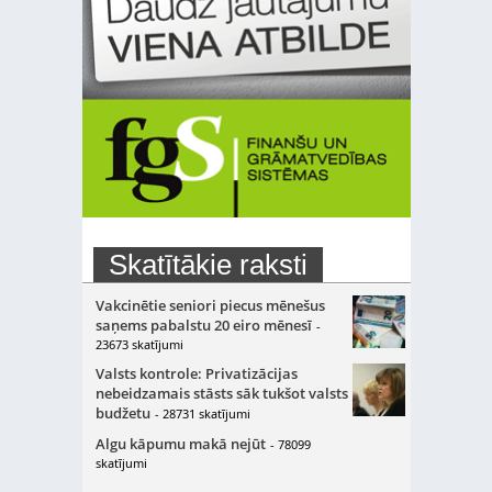
Skatītākie raksti
Vakcinētie seniori piecus mēnešus
saņems pabalstu 20 eiro mēnesī
-
23673 skatījumi
Valsts kontrole: Privatizācijas
nebeidzamais stāsts sāk tukšot valsts
budžetu
- 28731 skatījumi
Algu kāpumu makā nejūt
- 78099
skatījumi