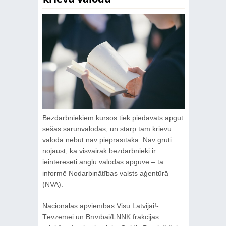
Bezdarbniekiem kursos tiek piedāvāts apgūt
sešas sarunvalodas, un starp tām krievu
valoda nebūt nav pieprasītākā. Nav grūti
nojaust, ka visvairāk bezdarbnieki ir
ieinteresēti angļu valodas apguvē – tā
informē Nodarbinātības valsts aģentūrā
(NVA).
Nacionālās apvienības Visu Latvijai!-
Tēvzemei un Brīvībai/LNNK frakcijas