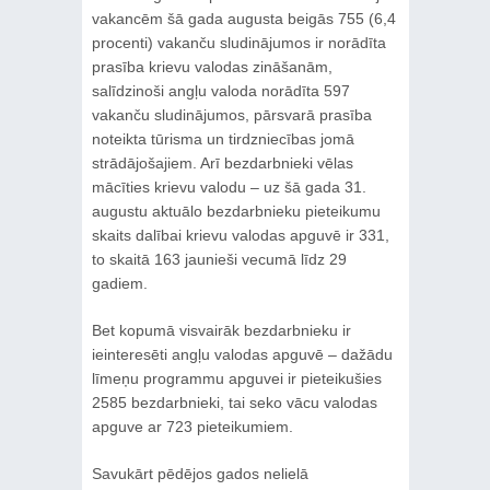
vakancēm šā gada augusta beigās 755 (6,4
procenti) vakanču sludinājumos ir norādīta
prasība krievu valodas zināšanām,
salīdzinoši angļu valoda norādīta 597
vakanču sludinājumos, pārsvarā prasība
noteikta tūrisma un tirdzniecības jomā
strādājošajiem. Arī bezdarbnieki vēlas
mācīties krievu valodu – uz šā gada 31.
augustu aktuālo bezdarbnieku pieteikumu
skaits dalībai krievu valodas apguvē ir 331,
to skaitā 163 jaunieši vecumā līdz 29
gadiem.
Bet kopumā visvairāk bezdarbnieku ir
ieinteresēti angļu valodas apguvē – dažādu
līmeņu programmu apguvei ir pieteikušies
2585 bezdarbnieki, tai seko vācu valodas
apguve ar 723 pieteikumiem.
Savukārt pēdējos gados nelielā