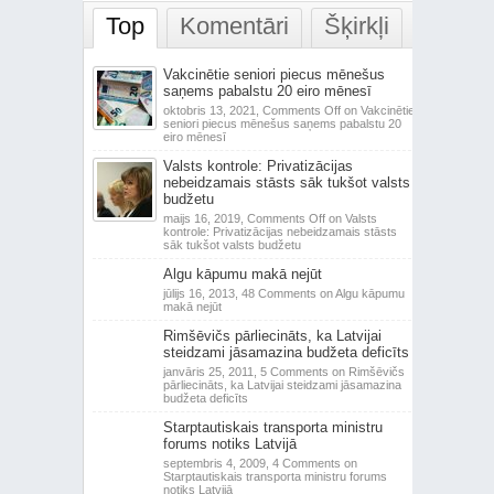
Top
Komentāri
Šķirkļi
Vakcinētie seniori piecus mēnešus
saņems pabalstu 20 eiro mēnesī
oktobris 13, 2021,
Comments Off
on Vakcinētie
seniori piecus mēnešus saņems pabalstu 20
eiro mēnesī
Valsts kontrole: Privatizācijas
nebeidzamais stāsts sāk tukšot valsts
budžetu
maijs 16, 2019,
Comments Off
on Valsts
kontrole: Privatizācijas nebeidzamais stāsts
sāk tukšot valsts budžetu
Algu kāpumu makā nejūt
jūlijs 16, 2013,
48 Comments
on Algu kāpumu
makā nejūt
Rimšēvičs pārliecināts, ka Latvijai
steidzami jāsamazina budžeta deficīts
janvāris 25, 2011,
5 Comments
on Rimšēvičs
pārliecināts, ka Latvijai steidzami jāsamazina
budžeta deficīts
Starptautiskais transporta ministru
forums notiks Latvijā
septembris 4, 2009,
4 Comments
on
Starptautiskais transporta ministru forums
notiks Latvijā