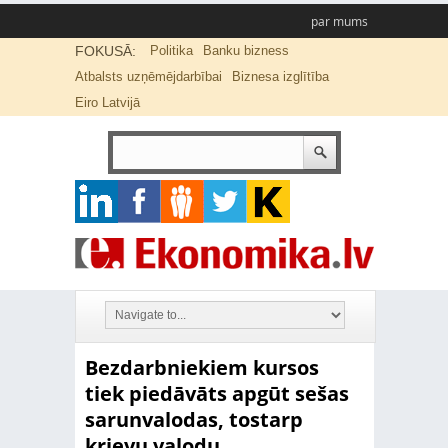
par mums
FOKUSĀ:
Politika
Banku bizness
Atbalsts uzņēmējdarbībai
Biznesa izglītība
Eiro Latvijā
Bezdarbniekiem kursos
tiek piedāvāts apgūt sešas
sarunvalodas, tostarp
krievu valodu