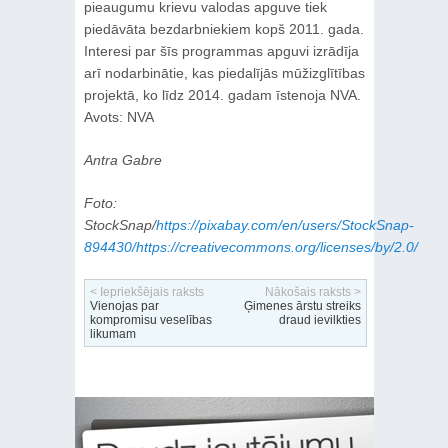
pieaugumu krievu valodas apguve tiek
piedāvāta bezdarbniekiem kopš 2011. gada.
Interesi par šīs programmas apguvi izrādīja
arī nodarbinātie, kas piedalījās mūžizglītības
projektā, ko līdz 2014. gadam īstenoja NVA.
Avots: NVA
Antra Gabre
Foto:
StockSnap/
https://pixabay.com/en/users/StockSnap-
894430/https://creativecommons.org/licenses/by/2.0/
< Iepriekšējais raksts
Nākošais raksts >
Vienojas par
Ģimenes ārstu streiks
kompromisu veselības
draud ievilkties
likumam