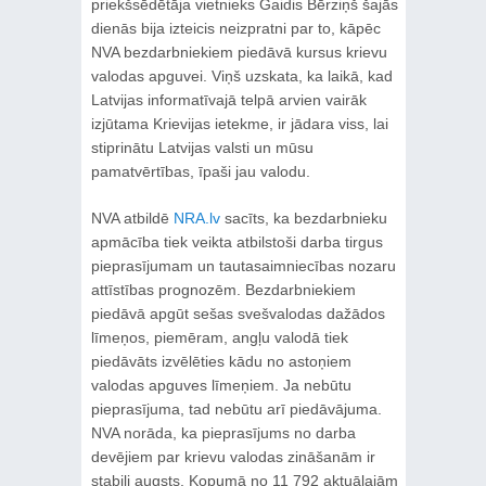
priekšsēdētāja vietnieks Gaidis Bērziņš šajās
dienās bija izteicis neizpratni par to, kāpēc
NVA bezdarbniekiem piedāvā kursus krievu
valodas apguvei. Viņš uzskata, ka laikā, kad
Latvijas informatīvajā telpā arvien vairāk
izjūtama Krievijas ietekme, ir jādara viss, lai
stiprinātu Latvijas valsti un mūsu
pamatvērtības, īpaši jau valodu.
NVA atbildē
NRA.lv
sacīts, ka bezdarbnieku
apmācība tiek veikta atbilstoši darba tirgus
pieprasījumam un tautasaimniecības nozaru
attīstības prognozēm. Bezdarbniekiem
piedāvā apgūt sešas svešvalodas dažādos
līmeņos, piemēram, angļu valodā tiek
piedāvāts izvēlēties kādu no astoņiem
valodas apguves līmeņiem. Ja nebūtu
pieprasījuma, tad nebūtu arī piedāvājuma.
NVA norāda, ka pieprasījums no darba
devējiem par krievu valodas zināšanām ir
stabili augsts. Kopumā no 11 792 aktuālajām