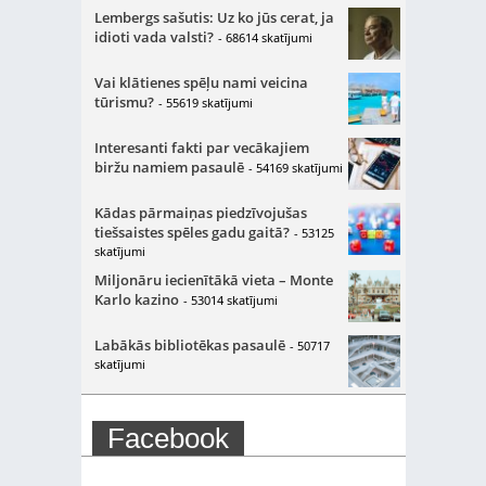
Lembergs sašutis: Uz ko jūs cerat, ja
idioti vada valsti?
- 68614 skatījumi
Vai klātienes spēļu nami veicina
tūrismu?
- 55619 skatījumi
Interesanti fakti par vecākajiem
biržu namiem pasaulē
- 54169 skatījumi
Kādas pārmaiņas piedzīvojušas
tiešsaistes spēles gadu gaitā?
- 53125
skatījumi
Miljonāru iecienītākā vieta – Monte
Karlo kazino
- 53014 skatījumi
Labākās bibliotēkas pasaulē
- 50717
skatījumi
Facebook