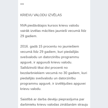
***
KRIEVU VALODU IZVĒLAS
NVA piedāvātajos kursos krievu valodu
vairāk izvēlas mācīties jaunieši vecumā līdz
29 gadiem.
2016. gadā 15 procentu no jauniešiem
vecumā līdz 29 gadiem, kuri piedalījās
svešvalodu un datorzinību programmu
apguvē, ir apguvuši krievu valodu.
Salīdzinoši tikai divi procenti no
bezdarbniekiem vecumā no 30 gadiem, kuri
piedalījās svešvalodu un datorzinību
programmu apguvē, ir izvēlējušies apguvei
krievu valodu.
Saistībā ar darba devēju pieprasījuma par
darbinieku krievu valodas zināšanām strauju