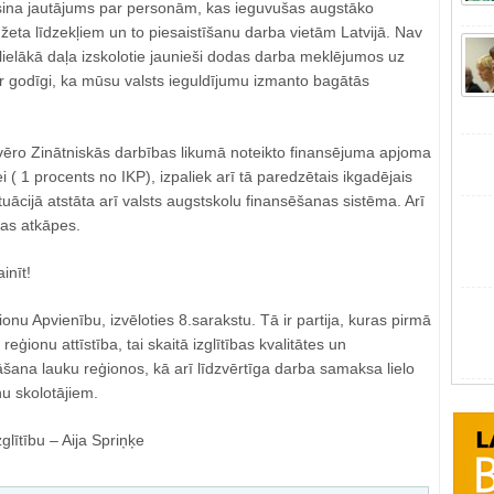
isina jautājums par personām, kas ieguvušas augstāko
udžeta līdzekļiem un to piesaistīšanu darba vietām Latvijā. Nav
ielākā daļa izskolotie jaunieši dodas darba meklējumos uz
ir godīgi, ka mūsu valsts ieguldījumu izmanto bagātās
vēro Zinātniskās darbības likumā noteikto finansējuma apjoma
 ( 1 procents no IKP), izpaliek arī tā paredzētais ikgadējais
uācijā atstāta arī valsts augstskolu finansēšanas sistēma. Arī
tas atkāpes.
inīt!
ionu Apvienību, izvēloties 8.sarakstu. Tā ir partija, kuras pirmā
a reģionu attīstība, tai skaitā izglītības kvalitātes un
šana lauku reģionos, kā arī līdzvērtīga darba samaksa lielo
nu skolotājiem.
glītību – Aija Spriņķe