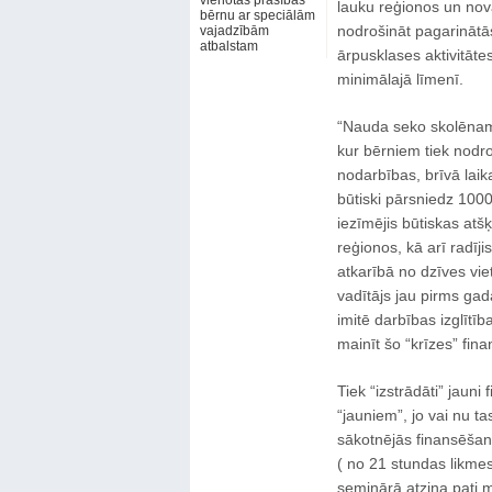
vienotas prasības
lauku reģionos un nova
bērnu ar speciālām
nodrošināt pagarinātā
vajadzībām
atbalstam
ārpusklases aktivitāt
minimālajā līmenī.
“Nauda seko skolēnam” a
kur bērniem tiek nodroš
nodarbības, brīvā lai
būtiski pārsniedz 10
iezīmējis būtiskas atšķ
reģionos, kā arī radīj
atkarībā no dzīves vie
vadītājs jau pirms gada
imitē darbības izglītī
mainīt šo “krīzes” fin
Tiek “izstrādāti” jaun
“jauniem”, jo vai nu ta
sākotnējās finansēšan
( no 21 stundas likmes
seminārā atzina pati 