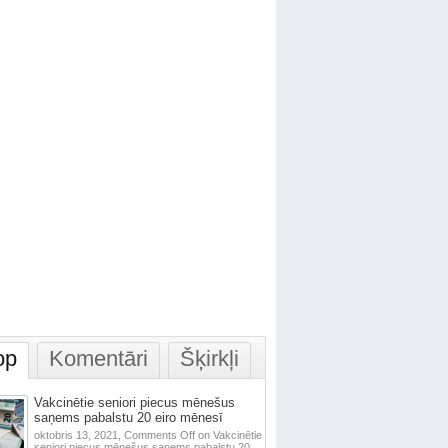
op
Komentāri
Šķirkļi
Vakcinētie seniori piecus mēnešus
saņems pabalstu 20 eiro mēnesī
oktobris 13, 2021,
Comments Off
on Vakcinētie
seniori piecus mēnešus saņems pabalstu 20