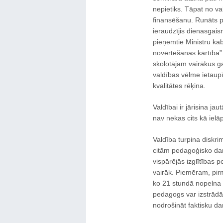
nepietiks. Tāpat no v
finansēšanu. Runāts pa
ieraudzījis dienasgai
pieņemtie Ministru ka
novērtēšanas kārtība” 
skolotājam vairākus ga
valdības vēlme ietaupī
kvalitātes rēķina.
Valdībai ir jārisina j
nav nekas cits kā iel
Valdība turpina diskr
citām pedagoģisko dar
vispārējās izglītības 
vairāk. Piemēram, pir
ko 21 stundā nopelna 
pedagogs var izstrādāt
nodrošināt faktisku d