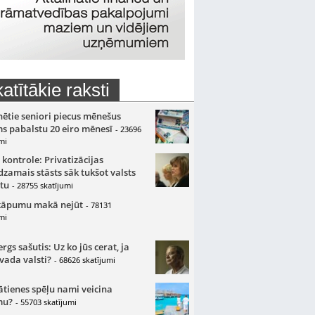
atītākie raksti
nētie seniori piecus mēnešus
s pabalstu 20 eiro mēnesī
- 23696
mi
 kontrole: Privatizācijas
zamais stāsts sāk tukšot valsts
tu
- 28755 skatījumi
kāpumu makā nejūt
- 78131
mi
gs sašutis: Uz ko jūs cerat, ja
 vada valsti?
- 68626 skatījumi
ātienes spēļu nami veicina
mu?
- 55703 skatījumi