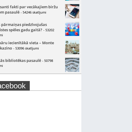
santi fakti par vecākajiem biržu
m pasaulē
- 54246 skatījumi
 pārmaiņas piedzīvojušas
istes spēles gadu gaitā?
- 53202
mi
nāru iecienītākā vieta – Monte
 kazino
- 53096 skatījumi
ās bibliotēkas pasaulē
- 50798
mi
acebook