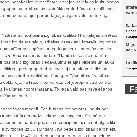
dos, nosakot ļoti ierobežotas iespējas nelielajās lauku skolās
Intere
s grupas nodarbības, individuālās nodarbības ar skolēniem,
namie
es, nemaz nerunājot par pedagogu algām valstī noteiktajā
Kādas
tiešsa
ttīsta un nodrošina izglītības kvalitāti tikai lielajās pilsētās,
skatīju
ināti ļoti daudzveidīgi atbalsta pasākumi, interešu izglītības
Miljo
ka pavadīšanas iespējas un pedagogiem – menešalgas, kas
Karlo
00 EUR. Finansēšanas modelis “Nauda seko skolēnam” ir
irības starp izglītības piedāvājumu lielajās pilsētās un lauku
Labāk
skatīju
is atšķirīgu pedagoga darba novērtējumu algas izteiksmē
tas nevis darba kvalitātes. Kaut gan “Vienotības” valdības
 deklarēja, ka krīze ir pārvarēta, vēl joprojām valdība tikai
F
bas kvalitātes nodrošināšanā. To rāda valdības nevēlēšanos
ansēšanas modeli.
i finansēšanas modeļi. Pēc būtības tos nevarētu saukt par
s ir vienkārši nedaudz pielabots vecais, vai arī runā par
as summas pārdali pēc citiem principiem, izmainot algas likmi
 aizvirzoties uz 36 stundām). Kā pēdējā izglītības darbinieku
ministre – līdz 40 stundām nevaram nonākt, jo finansējums