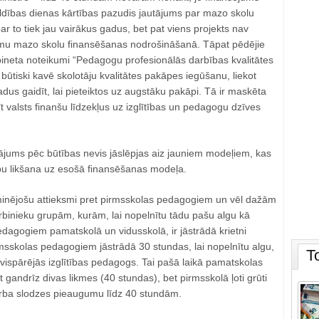
aldības dienas kārtības pazudis jautājums par mazo skolu
r to tiek jau vairākus gadus, bet pat viens projekts nav
smu mazo skolu finansēšanas nodrošināšanā. Tāpat pēdējie
bineta noteikumi “Pedagogu profesionālās darbības kvalitātes
būtiski kavē skolotāju kvalitātes pakāpes iegūšanu, liekot
dus gaidīt, lai pieteiktos uz augstāku pakāpi. Tā ir maskēta
t valsts finanšu līdzekļus uz izglītības un pedagogu dzīves
autājums pēc būtības nevis jāslēpjas aiz jauniem modeļiem, kas
āpu likšana uz esošā finansēšanas modeļa.
iminējošu attieksmi pret pirmsskolas pedagogiem un vēl dažām
binieku grupām, kurām, lai nopelnītu tādu pašu algu kā
pedagogiem pamatskolā un vidusskolā, ir jāstrādā krietni
msskolas pedagogiem jāstrādā 30 stundas, lai nopelnītu algu,
T
vispārējās izglītības pedagogs. Tai pašā laikā pamatskolas
 gandrīz divas likmes (40 stundas), bet pirmsskolā ļoti grūti
arba slodzes pieaugumu līdz 40 stundām.