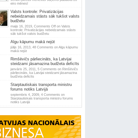
eiro mēnesī
Valsts kontrole: Privatizācijas
nebeidzamais stāsts sāk tukšot valsts
budžetu
maijs 16, 2019,
Comments Off
on Valsts
kontrole: Privatizācijas nebeidzamais stāsts
sāk tukšot valsts budžetu
Algu kāpumu makā nejūt
jūlijs 16, 2013,
48 Comments
on Algu kāpumu
makā nejūt
Rimšēvičs pārliecināts, ka Latvijai
steidzami jāsamazina budžeta deficīts
janvāris 25, 2011,
5 Comments
on Rimšēvičs
pārliecināts, ka Latvijai steidzami jāsamazina
budžeta deficīts
Starptautiskais transporta ministru
forums notiks Latvijā
septembris 4, 2009,
4 Comments
on
Starptautiskais transporta ministru forums
notiks Latvijā