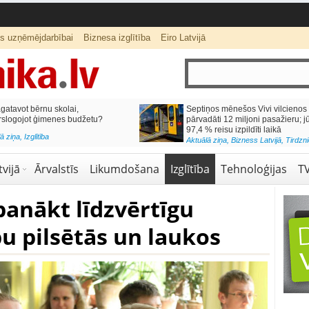
ts uzņēmējdarbībai
Biznesa izglītība
Eiro Latvijā
lai,
Septiņos mēnešos Vivi vilcienos
s budžetu?
pārvadāti 12 miljoni pasažieru; jūlijā
97,4 % reisu izpildīti laikā
Aktuālā ziņa
,
Bizness Latvijā
,
Tirdzniecība
vijā
Ārvalstīs
Likumdošana
Izglītība
Tehnoloģijas
T
panākt līdzvērtīgu
ību pilsētās un laukos