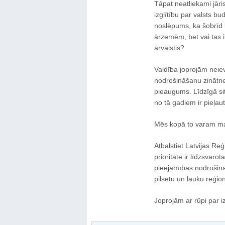
Tāpat neatliekami jār
izglītību par valsts b
noslēpums, ka šobrīd l
ārzemēm, bet vai tas 
ārvalstis?
Valdība joprojām neie
nodrošināšanu zinātnei
pieaugums. Līdzīgā sit
no tā gadiem ir pieļau
Mēs kopā to varam ma
Atbalstiet Latvijas Reģ
prioritāte ir līdzsvarot
pieejamības nodrošinā
pilsētu un lauku reģio
Joprojām ar rūpi par iz