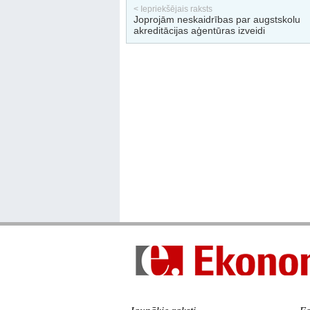
< Iepriekšējais raksts
Joprojām neskaidrības par augstskolu
akreditācijas aģentūras izveidi