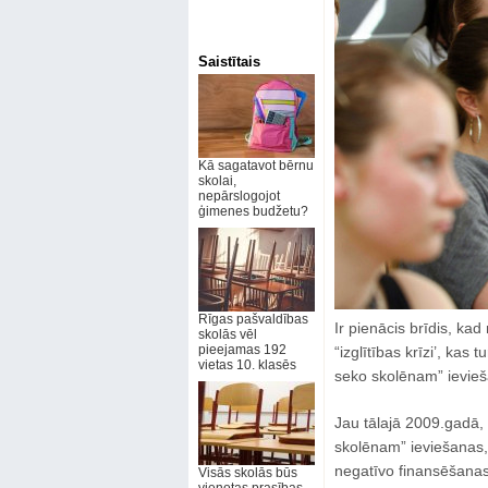
Saistītais
Kā sagatavot bērnu
skolai,
nepārslogojot
ģimenes budžetu?
Rīgas pašvaldības
Ir pienācis brīdis, ka
skolās vēl
pieejamas 192
“izglītības krīzi’, ka
vietas 10. klasēs
seko skolēnam” ievieš
Jau tālajā 2009.gadā,
skolēnam” ieviešanas, 
negatīvo finansēšanas 
Visās skolās būs