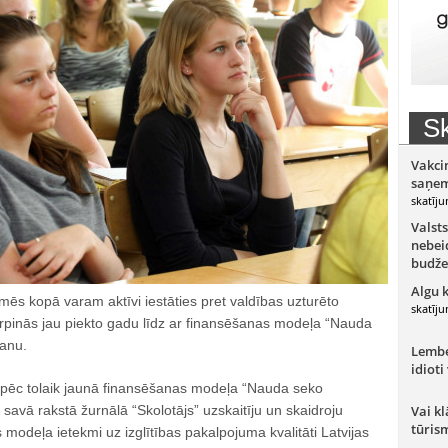
Sk
Vakci
saņem
skatīju
Valsts
nebeid
budže
Algu 
d mēs kopā varam aktīvi iestāties pret valdības uzturēto
skatīju
s turpinās jau piekto gadu līdz ar finansēšanas modeļa “Nauda
anu.
Lember
idioti
 pēc tolaik jaunā finansēšanas modeļa “Nauda seko
savā rakstā žurnālā “Skolotājs” uzskaitīju un skaidroju
Vai kl
tūris
modeļa ietekmi uz izglītības pakalpojuma kvalitāti Latvijas