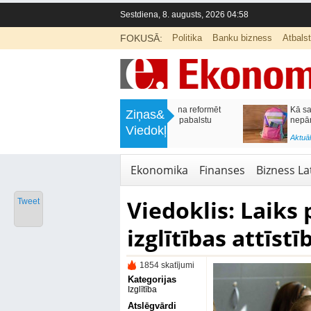
Sestdiena, 8. augusts, 2026 04:58
FOKUSĀ:
Politika
Banku bizness
Atbals
>
Labklājības ministrija rosina reformēt
Kā sagatavot bērnu sko
Ziņas&
un būtiski uzlabot vecāku pabalstu
nepārslogojot ģimene
Viedokļi
<
Aktuālā ziņa
,
Ekonomika
Aktuālā ziņa
,
Izglītība
Ekonomika
Finanses
Bizness Lat
Viedoklis: Laiks 
Tweet
izglītības attīst
1854 skatījumi
Kategorijas
Izglītība
Atslēgvārdi