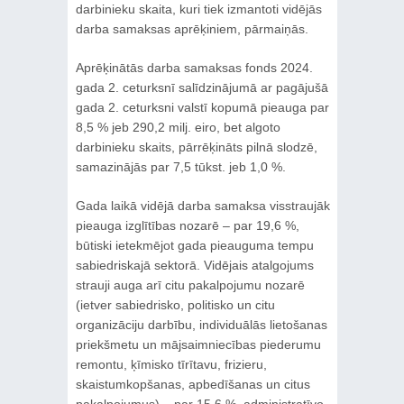
darbinieku skaita, kuri tiek izmantoti vidējās
darba samaksas aprēķiniem, pārmaiņās.
Aprēķinātās darba samaksas fonds 2024.
gada 2. ceturksnī salīdzinājumā ar pagājušā
gada 2. ceturksni valstī kopumā pieauga par
8,5 % jeb 290,2 milj. eiro, bet algoto
darbinieku skaits, pārrēķināts pilnā slodzē,
samazinājās par 7,5 tūkst. jeb 1,0 %.
Gada laikā vidējā darba samaksa visstraujāk
pieauga izglītības nozarē – par 19,6 %,
būtiski ietekmējot gada pieauguma tempu
sabiedriskajā sektorā. Vidējais atalgojums
strauji auga arī citu pakalpojumu nozarē
(ietver sabiedrisko, politisko un citu
organizāciju darbību, individuālās lietošanas
priekšmetu un mājsaimniecības piederumu
remontu, ķīmisko tīrītavu, frizieru,
skaistumkopšanas, apbedīšanas un citus
pakalpojumus) – par 15,6 %, administratīvo