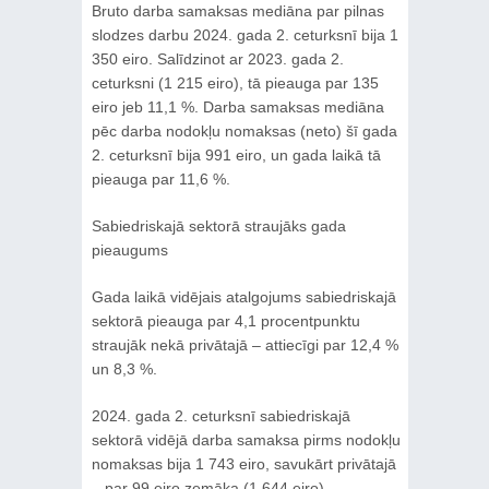
Bruto darba samaksas mediāna par pilnas
slodzes darbu 2024. gada 2. ceturksnī bija 1
350 eiro. Salīdzinot ar 2023. gada 2.
ceturksni (1 215 eiro), tā pieauga par 135
eiro jeb 11,1 %. Darba samaksas mediāna
pēc darba nodokļu nomaksas (neto) šī gada
2. ceturksnī bija 991 eiro, un gada laikā tā
pieauga par 11,6 %.
Sabiedriskajā sektorā straujāks gada
pieaugums
Gada laikā vidējais atalgojums sabiedriskajā
sektorā pieauga par 4,1 procentpunktu
straujāk nekā privātajā – attiecīgi par 12,4 %
un 8,3 %.
2024. gada 2. ceturksnī sabiedriskajā
sektorā vidējā darba samaksa pirms nodokļu
nomaksas bija 1 743 eiro, savukārt privātajā
– par 99 eiro zemāka (1 644 eiro).