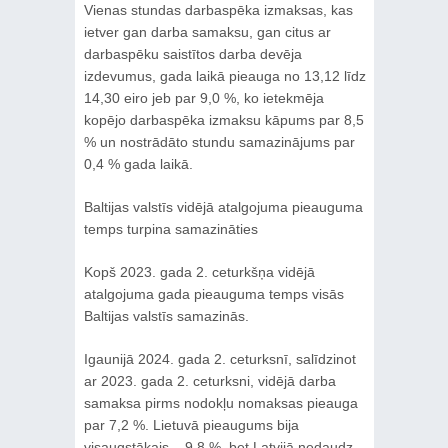
Vienas stundas darbaspēka izmaksas, kas
ietver gan darba samaksu, gan citus ar
darbaspēku saistītos darba devēja
izdevumus, gada laikā pieauga no 13,12 līdz
14,30 eiro jeb par 9,0 %, ko ietekmēja
kopējo darbaspēka izmaksu kāpums par 8,5
% un nostrādāto stundu samazinājums par
0,4 % gada laikā.
Baltijas valstīs vidējā atalgojuma pieauguma
temps turpina samazināties
Kopš 2023. gada 2. ceturkšņa vidējā
atalgojuma gada pieauguma temps visās
Baltijas valstīs samazinās.
Igaunijā 2024. gada 2. ceturksnī, salīdzinot
ar 2023. gada 2. ceturksni, vidējā darba
samaksa pirms nodokļu nomaksas pieauga
par 7,2 %. Lietuvā pieaugums bija
visaugstākais – 9,8 %, bet Latvijā nedaudz