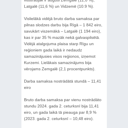
Latgalē (11,6 %) un Vidzemē (10.9 %).
Vislielākā vidējā bruto darba samaksa par
pilnas slodzes darbu bija Rīgā – 1 842 eiro,
savukārt viszemākā – Latgalē (1 194 eiro),
kas ir par 35 % mazāk nekā galvaspilsētā.
Vidējā atalgojuma plaisa starp Rīgu un
reģioniem gada laikā ir nedaudz
samazinājusies visos reģionos, izņemot
Kurzemi. Lielākais samazinājums bija
vērojams Zemgalē (2,1 procentpunkts).
Darba samaksa nostrādātā stundā – 11,41
eiro
Bruto darba samaksa par vienu nostrādāto
stundu 2024. gada 2. ceturksnī bija 11,41
eiro, un gada laikā tā pieauga par 8,9 %
(2023. gada 2. ceturksnī – 10,48 eiro).