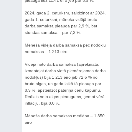
pieauga līdz 11,41 eiro jeb par 8,9 %.
2024. gada 2. ceturksnī, salīdzinot ar 2024.
gada 1. ceturksni, mēneša vidējā bruto
darba samaksa pieauga par 2,9 %, bet
stundas samaksa – par 7,2 %.
Mēneša vidējā darba samaksa pēc nodokļu
nomaksas – 1 213 eiro
Vidējā neto darba samaksa (aprēķināta,
izmantojot darba vietā piemērojamos darba
nodokļus) bija 1 213 eiro jeb 72,6 % no
bruto algas, un gada laikā tā pieauga par
8,9 %, apsteidzot patēriņa cenu kāpumu.
Reālais neto algas pieaugums, ņemot vērā
inflāciju, bija 8,0 %.
Mēneša darba samaksas mediāna – 1 350
eiro