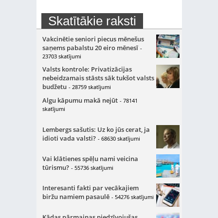
Skatītākie raksti
Vakcinētie seniori piecus mēnešus
saņems pabalstu 20 eiro mēnesī
-
23703 skatījumi
Valsts kontrole: Privatizācijas
nebeidzamais stāsts sāk tukšot valsts
budžetu
- 28759 skatījumi
Algu kāpumu makā nejūt
- 78141
skatījumi
Lembergs sašutis: Uz ko jūs cerat, ja
idioti vada valsti?
- 68630 skatījumi
Vai klātienes spēļu nami veicina
tūrismu?
- 55736 skatījumi
Interesanti fakti par vecākajiem
biržu namiem pasaulē
- 54276 skatījumi
Kādas pārmaiņas piedzīvojušas