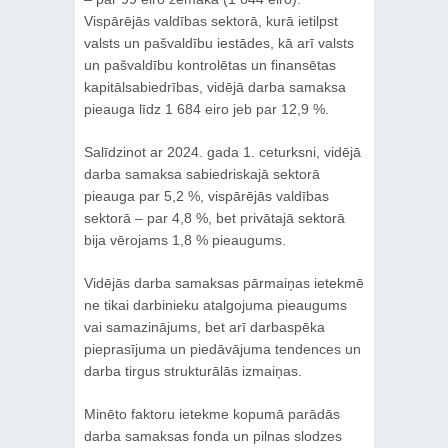
Vispārējās valdības sektorā, kurā ietilpst
valsts un pašvaldību iestādes, kā arī valsts
un pašvaldību kontrolētas un finansētas
kapitālsabiedrības, vidējā darba samaksa
pieauga līdz 1 684 eiro jeb par 12,9 %.
Salīdzinot ar 2024. gada 1. ceturksni, vidējā
darba samaksa sabiedriskajā sektorā
pieauga par 5,2 %, vispārējās valdības
sektorā – par 4,8 %, bet privātajā sektorā
bija vērojams 1,8 % pieaugums.
Vidējās darba samaksas pārmaiņas ietekmē
ne tikai darbinieku atalgojuma pieaugums
vai samazinājums, bet arī darbaspēka
pieprasījuma un piedāvājuma tendences un
darba tirgus strukturālās izmaiņas.
Minēto faktoru ietekme kopumā parādās
darba samaksas fonda un pilnas slodzes