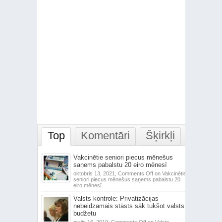
Top
Komentāri
Šķirkļi
Vakcinētie seniori piecus mēnešus
saņems pabalstu 20 eiro mēnesī
oktobris 13, 2021,
Comments Off
on Vakcinētie
seniori piecus mēnešus saņems pabalstu 20
eiro mēnesī
Valsts kontrole: Privatizācijas
nebeidzamais stāsts sāk tukšot valsts
budžetu