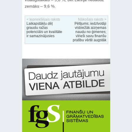
zemāks – 9,6 %.
< Iepriekšējais raksts
Nākošais raksts >
Laikapstākļu dēļ
Pētījums: iedzīvotāji
graudu ražas
visbiežāk aizņemas
potenciāls un kvalitāte
naudu no ģimenes;
ir samazinājusies
vīrieši savu finanšu
pratību vērtē augstāk