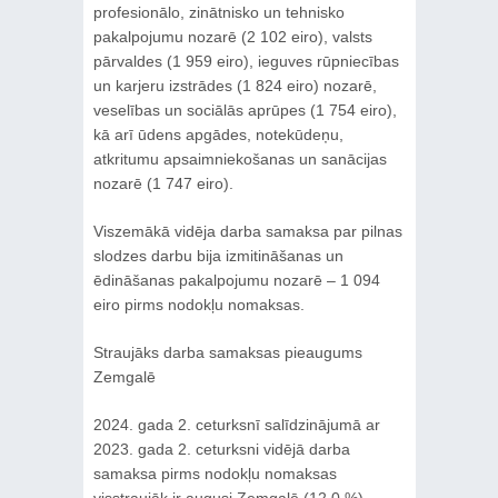
profesionālo, zinātnisko un tehnisko
pakalpojumu nozarē (2 102 eiro), valsts
pārvaldes (1 959 eiro), ieguves rūpniecības
un karjeru izstrādes (1 824 eiro) nozarē,
veselības un sociālās aprūpes (1 754 eiro),
kā arī ūdens apgādes, notekūdeņu,
atkritumu apsaimniekošanas un sanācijas
nozarē (1 747 eiro).
Viszemākā vidēja darba samaksa par pilnas
slodzes darbu bija izmitināšanas un
ēdināšanas pakalpojumu nozarē – 1 094
eiro pirms nodokļu nomaksas.
Straujāks darba samaksas pieaugums
Zemgalē
2024. gada 2. ceturksnī salīdzinājumā ar
2023. gada 2. ceturksni vidējā darba
samaksa pirms nodokļu nomaksas
visstraujāk ir augusi Zemgalē (12,0 %),