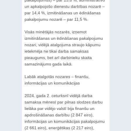
un apkalpojošo dienestu darbības nozarē –
par 14,4 %, izmitināšanas un ēdināšanas
pakalpojumu nozarē – par 11,5 %.
Visās minētājās nozarēs, izņemot
izmitināšanas un ēdināšanas pakalpojumu
nozari, vidējā atalgojuma straujo kāpumu
ietekmēja ne tikai darba samaksas
pieaugums, bet arī darbinieku skaita
samazinājums gada laikā.
Labāk atalgotās nozares – finanšu,
informācijas un komunikācijas
2024. gada 2. ceturksnī vidējā darba
samaksa mēnesī par pilnas slodzes darbu
lielāka par vidējo valstī bija finanšu un
apdrošināšanas darbību (2 847 eiro),
informācijas un komunikācijas pakalpojumu
(2 661 eiro), enerģētikas (2 217 eiro),