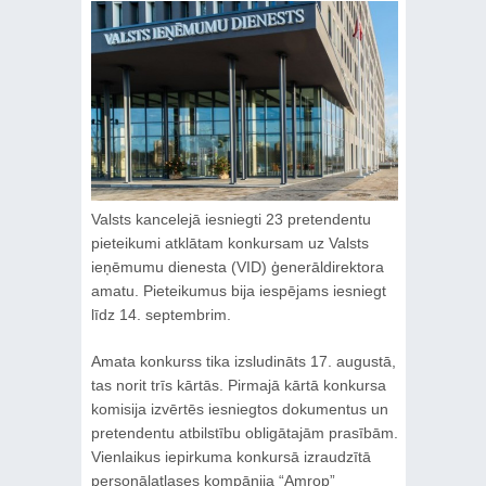
Valsts kancelejā iesniegti 23 pretendentu
pieteikumi atklātam konkursam uz Valsts
ieņēmumu dienesta (VID) ģenerāldirektora
amatu. Pieteikumus bija iespējams iesniegt
līdz 14. septembrim.
Amata konkurss tika izsludināts 17. augustā,
tas norit trīs kārtās. Pirmajā kārtā konkursa
komisija izvērtēs iesniegtos dokumentus un
pretendentu atbilstību obligātajām prasībām.
Vienlaikus iepirkuma konkursā izraudzītā
personālatlases kompānija “Amrop”