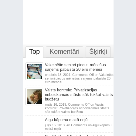
Top
Komentāri
Šķirkļi
Vakcinētie seniori piecus mēnešus
saņems pabalstu 20 eiro mēnesī
oktobris 13, 2021,
Comments Off
on Vakcinētie
seniori piecus mēnešus saņems pabalstu 20
eiro mēnesī
Valsts kontrole: Privatizācijas
nebeidzamais stāsts sāk tukšot valsts
budžetu
maijs 16, 2019,
Comments Off
on Valsts
kontrole: Privatizācijas nebeidzamais stāsts
sāk tukšot valsts budžetu
Algu kāpumu makā nejūt
jūlijs 16, 2013,
48 Comments
on Algu kāpumu
makā nejūt