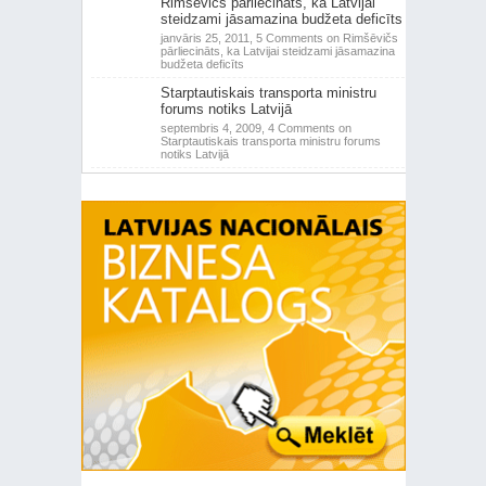
Rimšēvičs pārliecināts, ka Latvijai
steidzami jāsamazina budžeta deficīts
janvāris 25, 2011,
5 Comments
on Rimšēvičs
pārliecināts, ka Latvijai steidzami jāsamazina
budžeta deficīts
Starptautiskais transporta ministru
forums notiks Latvijā
septembris 4, 2009,
4 Comments
on
Starptautiskais transporta ministru forums
notiks Latvijā