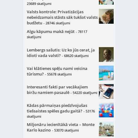
23689 skatījumi
Valsts kontrole: Privatizācijas
nebeidzamais stāsts sāk tukšot valsts
budžetu
- 28746 skatījumi
Algu kāpumu makā nejūt
- 78117
skatījumi
Lembergs sašutis: Uz ko jūs cerat, ja
idioti vada valsti?
- 68620 skatījumi
Vai klātienes spēļu nami veicina
tūrismu?
- 55678 skatījumi
Interesanti fakti par vecākajiem
biržu namiem pasaulē
- 54220 skatījumi
Kādas pārmaiņas piedzīvojušas
tiešsaistes spēles gadu gaitā?
- 53176
skatījumi
Miljonāru iecienītākā vieta – Monte
Karlo kazino
- 53070 skatījumi