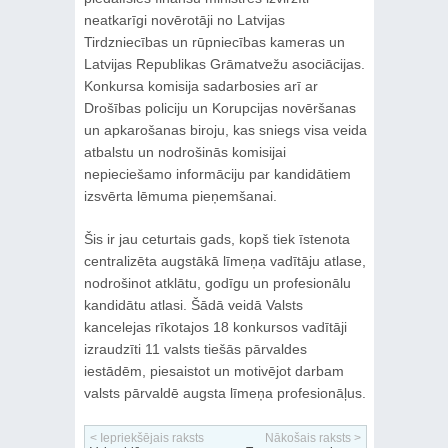
neatkarīgi novērotāji no Latvijas
Tirdzniecības un rūpniecības kameras un
Latvijas Republikas Grāmatvežu asociācijas.
Konkursa komisija sadarbosies arī ar
Drošības policiju un Korupcijas novēršanas
un apkarošanas biroju, kas sniegs visa veida
atbalstu un nodrošinās komisijai
nepieciešamo informāciju par kandidātiem
izsvērta lēmuma pieņemšanai.
Šis ir jau ceturtais gads, kopš tiek īstenota
centralizēta augstākā līmeņa vadītāju atlase,
nodrošinot atklātu, godīgu un profesionālu
kandidātu atlasi. Šādā veidā Valsts
kancelejas rīkotajos 18 konkursos vadītāji
izraudzīti 11 valsts tiešās pārvaldes
iestādēm, piesaistot un motivējot darbam
valsts pārvaldē augsta līmeņa profesionāļus.
< Iepriekšējais raksts
Nākošais raksts >