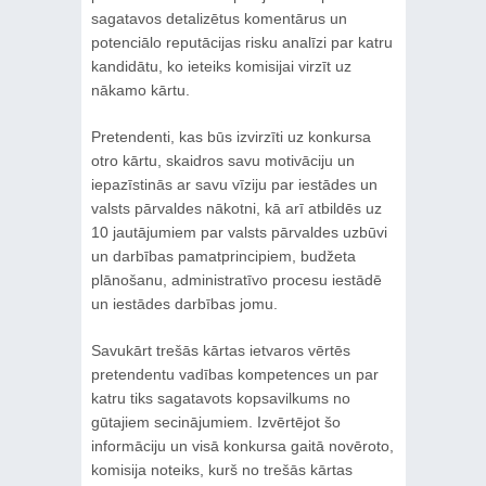
sagatavos detalizētus komentārus un
potenciālo reputācijas risku analīzi par katru
kandidātu, ko ieteiks komisijai virzīt uz
nākamo kārtu.
Pretendenti, kas būs izvirzīti uz konkursa
otro kārtu, skaidros savu motivāciju un
iepazīstinās ar savu vīziju par iestādes un
valsts pārvaldes nākotni, kā arī atbildēs uz
10 jautājumiem par valsts pārvaldes uzbūvi
un darbības pamatprincipiem, budžeta
plānošanu, administratīvo procesu iestādē
un iestādes darbības jomu.
Savukārt trešās kārtas ietvaros vērtēs
pretendentu vadības kompetences un par
katru tiks sagatavots kopsavilkums no
gūtajiem secinājumiem. Izvērtējot šo
informāciju un visā konkursa gaitā novēroto,
komisija noteiks, kurš no trešās kārtas