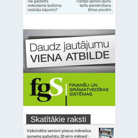
Vai gaidāms
Tramps apsver jaunu
nekustamā īpašuma
tarifu piemērošanu
nodokļa kāpums?
Ķīnas precēm
Skatītākie raksti
Vakcinētie seniori piecus mēnešus
saņems pabalstu 20 eiro mēnesī
-