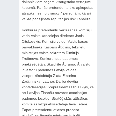
dalībniekiem saņem visaugstāko vērtējumu
kopumā. Par šo pretendentu tiks apkopotas
atsauksmes no vismaz 7 personām, kā arī
veikta padziļināta reputācijas risku analīze.
Konkursa pretendentu vērtēšanas komisiju
vada Valsts kancelejas direktors Jānis
Citskovskis. Komisiju veido: Valsts kases
pārvaldnieks Kaspars Āboliņš, Iekšlietu
ministrijas valsts sekretārs Dimitrijs
Trofimovs, Konkurences padomes
priekšsēdētāja Skaidrīte Ābrama, Ārvalstu
investoru padomes Latvijā valdes
vicepriekšsēdētāja Zlata Elksniņa-
Zaščirinska, Latvijas Darba devēju
konfederācijas viceprezidents Uldis Biķis, kā
arī Latvijas Finanšu nozares asociācijas
padomes locekle, Stratēģiskās attīstības
komitejas līdzpriekšsēdētāja Ieva Tetere.
Tāpat pretendentu atlases procesā
piedalīsies finanšu ministres izvirzīti