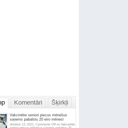
op
Komentāri
Šķirkļi
Vakcinētie seniori piecus mēnešus
saņems pabalstu 20 eiro mēnesī
oktobris 13, 2021,
Comments Off
on Vakcinētie
seniori piecus mēnešus saņems pabalstu 20