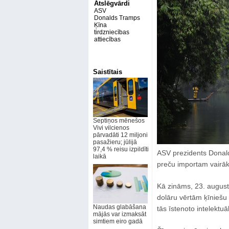
Atslēgvārdi
ASV
Donalds Tramps
Ķīna
tirdzniecības
attiecības
Saistītais
Septiņos mēnešos
Vivi vilcienos
pārvadāti 12 miljoni
pasažieru; jūlijā
97,4 % reisu izpildīti
ASV prezidents Donald
laikā
preču importam vairāk
Kā zināms, 23. august
dolāru vērtām ķīniešu 
Naudas glabāšana
tās īstenoto intelektu
mājās var izmaksāt
simtiem eiro gadā