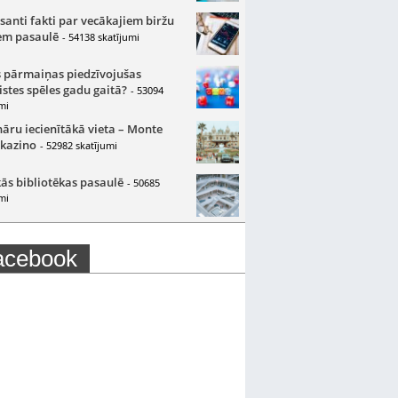
santi fakti par vecākajiem biržu
m pasaulē
- 54138 skatījumi
 pārmaiņas piedzīvojušas
istes spēles gadu gaitā?
- 53094
mi
nāru iecienītākā vieta – Monte
 kazino
- 52982 skatījumi
ās bibliotēkas pasaulē
- 50685
mi
acebook