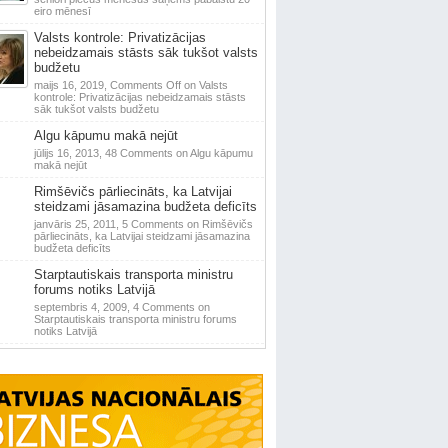
eiro mēnesī
Valsts kontrole: Privatizācijas
nebeidzamais stāsts sāk tukšot valsts
budžetu
maijs 16, 2019,
Comments Off
on Valsts
kontrole: Privatizācijas nebeidzamais stāsts
sāk tukšot valsts budžetu
Algu kāpumu makā nejūt
jūlijs 16, 2013,
48 Comments
on Algu kāpumu
makā nejūt
Rimšēvičs pārliecināts, ka Latvijai
steidzami jāsamazina budžeta deficīts
janvāris 25, 2011,
5 Comments
on Rimšēvičs
pārliecināts, ka Latvijai steidzami jāsamazina
budžeta deficīts
Starptautiskais transporta ministru
forums notiks Latvijā
septembris 4, 2009,
4 Comments
on
Starptautiskais transporta ministru forums
notiks Latvijā