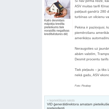
Šī nav pirmā reize, ka
ASV muitas tarifi Ķī
pakļauti gandrīz 280 d
turbīnas un vilcienu v
Katrs desmitais
mājokļa kredīta
Pekina ir paziņojusi, 
pieteikums tiek
noraidīts negatīvas
piemērošanu amerikāņu
kredītvēstures dēļ
amerikāņu automašīnā
Neraugoties uz jaunām
abām valstīm, Tramps pa
Desmit procentu tarifs
Tiek pieļauts – ja tiks
nekā gadu, ASV ekono
Foto: Pixabay
< Iepriekšējais raksts
VID ģenerāldirektora amatam pieteikuši
pretendenti