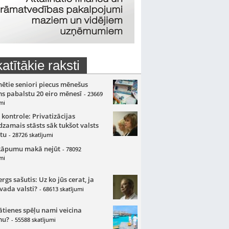
atītākie raksti
nētie seniori piecus mēnešus
s pabalstu 20 eiro mēnesī
- 23669
mi
 kontrole: Privatizācijas
zamais stāsts sāk tukšot valsts
tu
- 28726 skatījumi
kāpumu makā nejūt
- 78092
mi
gs sašutis: Uz ko jūs cerat, ja
 vada valsti?
- 68613 skatījumi
ātienes spēļu nami veicina
mu?
- 55588 skatījumi