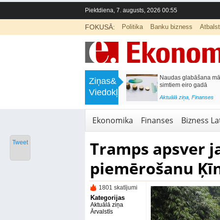
Piektdiena, 7. augusts, 2026 00:55
FOKUSĀ:
Politika
Banku bizness
Atbals
>
Septiņos mēnešos Vivi vilcienos
Naudas glabāšana māj
Ziņas&
pārvadāti 12 miljoni pasažieru; jūlijā
simtiem eiro gadā
Viedokļi
97,4 % reisu izpildīti laikā
<
Aktuālā ziņa
,
Finanses
Aktuālā ziņa
,
Bizness Latvijā
,
Tirdzniecība
Ekonomika
Finanses
Bizness Lat
Tramps apsver j
Tweet
piemērošanu Ķī
1801 skatījumi
Kategorijas
Aktuālā ziņa
Ārvalstīs