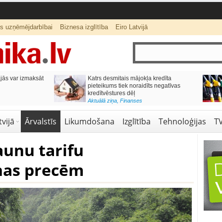
ts uzņēmējdarbībai
Biznesa izglītība
Eiro Latvijā
ās var izmaksāt
Katrs desmitais mājokļa kredīta
pieteikums tiek noraidīts negatīvas
kredītvēstures dēļ
Aktuālā ziņa
,
Finanses
vijā
Ārvalstīs
Likumdošana
Izglītība
Tehnoloģijas
T
aunu tarifu
nas precēm