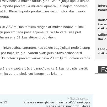
d ASV nosaka muitas tarifus Ķīnai. Jau 6.jūnijā spēkā stājas
Intere
nas importa precēm 34 miljardu apmērā. Jaunajām nodevām
namie
ažādi Ķīnas importa produkti, ieskaitot motociklus, tvaika
agonus.
Kādas
tiešsa
ka uz ASV muitas tarifiem reaģēs ar muitas nodevu tūlītēju
skatīju
 precēm tādā pašā apjomā, tai skaitā vērsusies pret
Miljo
m un enerģētikas sfēras produktiem.
Karlo
 tirdzniecības sarunām, kas sākās pagājušajā nedēļā starp
Labāk
ziņojis, ka Ķīnu varētu skart jauni tirdzniecības tarifi.
skatīju
 tiks noteikts precēm vairāk nekā 200 miljardu dolāru vērtībā.
F
 izvērsts visaptverošs tirdzniecības karš, kas turpinās vairāk
mika varētu piedzīvot izaugsmes kritumu.
Nākošais raksts >
es 23
Krievijas enerģētikas ministrs: ASV sankcijas
Irānas naftai nav produktīvas