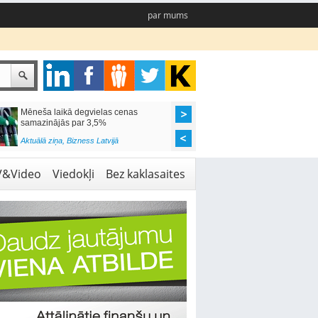
par mums
Mēneša laikā degvielas cenas
Rīgas pašvaldības sko
samazinājās par 3,5%
pieejamas 192 vietas 
Aktuālā ziņa
,
Bizness Latvijā
Aktuālā ziņa
,
Izglītība
V&Video
Viedokļi
Bez kaklasaites