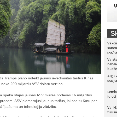
Sk
Vakci
saņem
skatīju
Valsts
nebeid
budže
Algu 
s Tramps plāno noteikt jaunus ievedmuitas tarifus Ķīnas
skatīju
 nekā 200 miljardu ASV dolāru vērtībā.
Lember
ā spēkā stājas jaunās ASV muitas nodevas 16 miljardus
idioti
precēm. ASV piemērojusi jaunus tarifus, lai sodītu Ķīnu par
ālā īpašuma un tehnoloģiju zādzību.
Vai kl
tūris