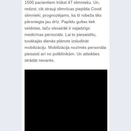
1500 pacientiem trūkst 47 slimnieku. Un,
redzot, cik strauji slimnīcas piepilda Covid
slimnieki, prognozējams, ka šī robeža tiks
pārsniegta jau drīz. Papildu gultas tiek
veidotas, taču visvairāk ir vajadzīgs
medicīnas personāls. Lai to piesaistītu,
tuvākajās dienās plānots izsludināt
mobilizāciju. Mobilizācija nozīmēs personāla
piesaisti arī no poliklīnikām. Un atteikties
strādāt nevarēs.