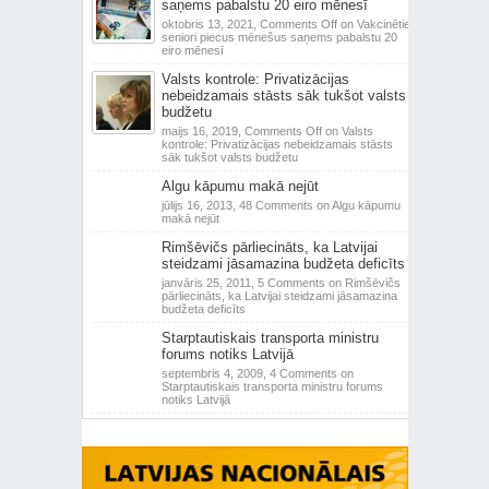
saņems pabalstu 20 eiro mēnesī
oktobris 13, 2021,
Comments Off
on Vakcinētie
seniori piecus mēnešus saņems pabalstu 20
eiro mēnesī
Valsts kontrole: Privatizācijas
nebeidzamais stāsts sāk tukšot valsts
budžetu
maijs 16, 2019,
Comments Off
on Valsts
kontrole: Privatizācijas nebeidzamais stāsts
sāk tukšot valsts budžetu
Algu kāpumu makā nejūt
jūlijs 16, 2013,
48 Comments
on Algu kāpumu
makā nejūt
Rimšēvičs pārliecināts, ka Latvijai
steidzami jāsamazina budžeta deficīts
janvāris 25, 2011,
5 Comments
on Rimšēvičs
pārliecināts, ka Latvijai steidzami jāsamazina
budžeta deficīts
Starptautiskais transporta ministru
forums notiks Latvijā
septembris 4, 2009,
4 Comments
on
Starptautiskais transporta ministru forums
notiks Latvijā