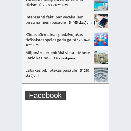
tūrismu?
- 55935 skatījumi
Interesanti fakti par vecākajiem
biržu namiem pasaulē
- 54465 skatījumi
Kādas pārmaiņas piedzīvojušas
tiešsaistes spēles gadu gaitā?
- 53420
skatījumi
Miljonāru iecienītākā vieta – Monte
Karlo kazino
- 53327 skatījumi
Labākās bibliotēkas pasaulē
- 51030
skatījumi
Facebook