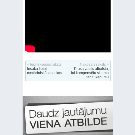
< Iepriekšējais raksts
Nākošais raksts >
Iesaka lietot
Prasa valsts atbalstu,
medicīniskās maskas
lai kompensētu siltuma
tarifu kāpumu