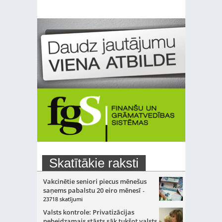
Skatītākie raksti
Vakcinētie seniori piecus mēnešus
saņems pabalstu 20 eiro mēnesī
-
23718 skatījumi
Valsts kontrole: Privatizācijas
nebeidzamais stāsts sāk tukšot valsts