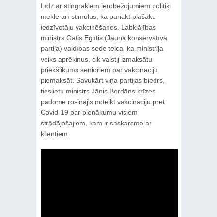
Līdz ar stingrākiem ierobežojumiem politiķi
meklē arī stimulus, kā panākt plašāku
iedzīvotāju vakcinēšanos. Labklājības
ministrs Gatis Eglītis (Jaunā konservatīvā
partija) valdības sēdē teica, ka ministrija
veiks aprēķinus, cik valstij izmaksātu
priekšlikums senioriem par vakcināciju
piemaksāt. Savukārt viņa partijas biedrs,
tieslietu ministrs Jānis Bordāns krīzes
padomē rosinājis noteikt vakcināciju pret
Covid-19 par pienākumu visiem
strādājošajiem, kam ir saskarsme ar
klientiem.