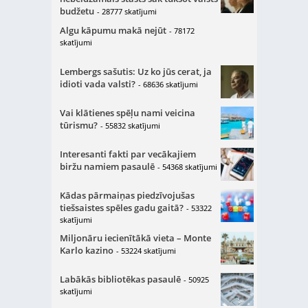
budžetu
- 28777 skatījumi
Algu kāpumu makā nejūt
- 78172
skatījumi
Lembergs sašutis: Uz ko jūs cerat, ja
idioti vada valsti?
- 68636 skatījumi
Vai klātienes spēļu nami veicina
tūrismu?
- 55832 skatījumi
Interesanti fakti par vecākajiem
biržu namiem pasaulē
- 54368 skatījumi
Kādas pārmaiņas piedzīvojušas
tiešsaistes spēles gadu gaitā?
- 53322
skatījumi
Miljonāru iecienītākā vieta – Monte
Karlo kazino
- 53224 skatījumi
Labākās bibliotēkas pasaulē
- 50925
skatījumi