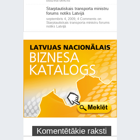
budžeta deficīts
Starptautiskais transporta ministru
forums notiks Latvijā
septembris 4, 2009,
4 Comments
on
Starptautiskais transporta ministru forums
notiks Latvijā
Komentētākie raksti