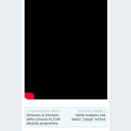
< Iepriekšējais raksts
Nākošais raksts >
Ģimenes ar bērniem
Valsts iestādes sāk
aktīvi izmanto ALTUM
darbu “zaļajā” režīmā
atbalsta programmu