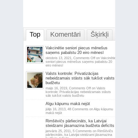
Top
Komentāri
Šķirkļi
Vakcinētie seniori piecus mēnešus
saņems pabalstu 20 eiro mēnesī
oktobris 13, 2021,
Comments Off
on Vakcinētie
seniori piecus mēnešus saņems pabalstu 20
eiro mēnesī
Valsts kontrole: Privatizācijas
nebeidzamais stāsts sāk tukšot valsts
budžetu
maijs 16, 2019,
Comments Off
on Valsts
kontrole: Privatizācijas nebeidzamais stāsts
sāk tukšot valsts budžetu
Algu kāpumu makā nejūt
jūlijs 16, 2013,
48 Comments
on Algu kāpumu
makā nejūt
Rimšēvičs pārliecināts, ka Latvijai
steidzami jāsamazina budžeta deficīts
janvāris 25, 2011,
5 Comments
on Rimšēvičs
pārliecināts, ka Latvijai steidzami jāsamazina