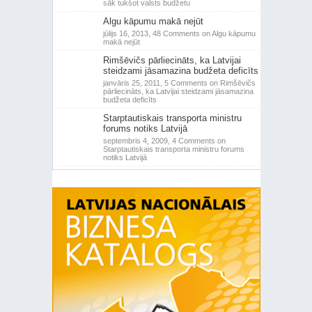
sāk tukšot valsts budžetu
Algu kāpumu makā nejūt
jūlijs 16, 2013,
48 Comments
on Algu kāpumu
makā nejūt
Rimšēvičs pārliecināts, ka Latvijai
steidzami jāsamazina budžeta deficīts
janvāris 25, 2011,
5 Comments
on Rimšēvičs
pārliecināts, ka Latvijai steidzami jāsamazina
budžeta deficīts
Starptautiskais transporta ministru
forums notiks Latvijā
septembris 4, 2009,
4 Comments
on
Starptautiskais transporta ministru forums
notiks Latvijā