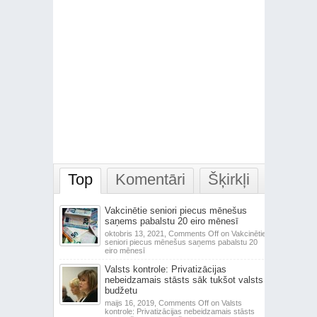
Top
Komentāri
Šķirkļi
Vakcinētie seniori piecus mēnešus
saņems pabalstu 20 eiro mēnesī
oktobris 13, 2021,
Comments Off
on Vakcinētie
seniori piecus mēnešus saņems pabalstu 20
eiro mēnesī
Valsts kontrole: Privatizācijas
nebeidzamais stāsts sāk tukšot valsts
budžetu
maijs 16, 2019,
Comments Off
on Valsts
kontrole: Privatizācijas nebeidzamais stāsts