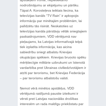
nodrošinājumu ar ekipējumu un pārtiku.
Tāpat A. Korosteļeva teiktais liecina, ka
televīzijas kanāls “TV Rain” ir apkopojis
informāciju par minētajām problēmām, lai
palīdzētu tās risināt. Neskatoties uz
televīzijas kanāla pārstāvju vēlāk sniegtajiem
paskaidrojumiem, VDD vērtējumā nav
pieļaujams, ka Latvijas informatīvajā telpā
tiek izplatīta informācija, kas aicina
sabiedrību sniegt atbalstu Krievijas
okupācijas spēkiem. Krievijas bruņoto spēku
mērķtiecīgie militārie uzbrukumi un īstenotā
vardarbība pret Ukrainas civiliedzīvotājiem ir
atzīti par terorismu, bet Krievijas Federācija
– par terorismu atbalstošu valsti.
Ņemot vērā minētos apstākļus, VDD
vērtējumā raidījumā paustie izteikumi ir
vērsti pret Latvijas nacionālās drošības
interesēm un rada maldīgu priekšstatu par