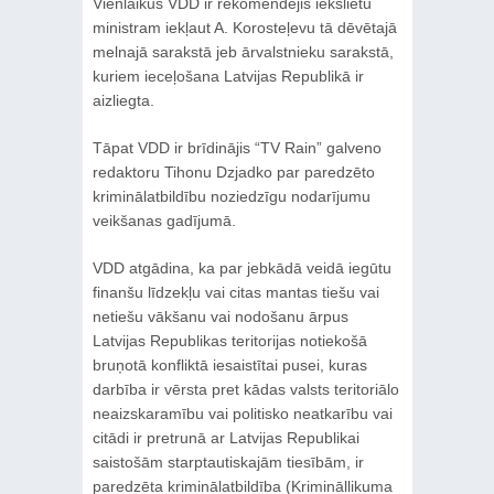
Vienlaikus VDD ir rekomendējis iekšlietu
ministram iekļaut A. Korosteļevu tā dēvētajā
melnajā sarakstā jeb ārvalstnieku sarakstā,
kuriem ieceļošana Latvijas Republikā ir
aizliegta.
Tāpat VDD ir brīdinājis “TV Rain” galveno
redaktoru Tihonu Dzjadko par paredzēto
kriminālatbildību noziedzīgu nodarījumu
veikšanas gadījumā.
VDD atgādina, ka par jebkādā veidā iegūtu
finanšu līdzekļu vai citas mantas tiešu vai
netiešu vākšanu vai nodošanu ārpus
Latvijas Republikas teritorijas notiekošā
bruņotā konfliktā iesaistītai pusei, kuras
darbība ir vērsta pret kādas valsts teritoriālo
neaizskaramību vai politisko neatkarību vai
citādi ir pretrunā ar Latvijas Republikai
saistošām starptautiskajām tiesībām, ir
paredzēta kriminālatbildība (Krimināllikuma