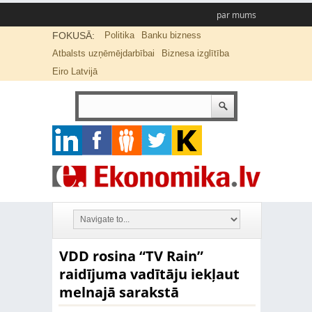
par mums
FOKUSĀ:
Politika
Banku bizness
Atbalsts uzņēmējdarbībai
Biznesa izglītība
Eiro Latvijā
VDD rosina “TV Rain”
raidījuma vadītāju iekļaut
melnajā sarakstā