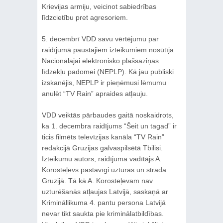
Krievijas armiju, veicinot sabiedrības
līdzcietību pret agresoriem.
5. decembrī VDD savu vērtējumu par
raidījumā paustajiem izteikumiem nosūtīja
Nacionālajai elektronisko plašsaziņas
līdzekļu padomei (NEPLP). Kā jau publiski
izskanējis, NEPLP ir pieņēmusi lēmumu
anulēt “TV Rain” apraides atļauju.
VDD veiktās pārbaudes gaitā noskaidrots,
ka 1. decembra raidījums “Šeit un tagad” ir
ticis filmēts televīzijas kanāla “TV Rain”
redakcijā Gruzijas galvaspilsētā Tbilisi.
Izteikumu autors, raidījuma vadītājs A.
Korosteļevs pastāvīgi uzturas un strādā
Gruzijā. Tā kā A. Korosteļevam nav
uzturēšanās atļaujas Latvijā, saskaņā ar
Krimināllikuma 4. pantu persona Latvijā
nevar tikt saukta pie kriminālatbildības.