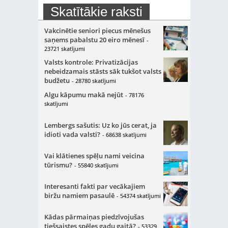
Skatītākie raksti
Vakcinētie seniori piecus mēnešus
saņems pabalstu 20 eiro mēnesī
-
23721 skatījumi
Valsts kontrole: Privatizācijas
nebeidzamais stāsts sāk tukšot valsts
budžetu
- 28780 skatījumi
Algu kāpumu makā nejūt
- 78176
skatījumi
Lembergs sašutis: Uz ko jūs cerat, ja
idioti vada valsti?
- 68638 skatījumi
Vai klātienes spēļu nami veicina
tūrismu?
- 55840 skatījumi
Interesanti fakti par vecākajiem
biržu namiem pasaulē
- 54374 skatījumi
Kādas pārmaiņas piedzīvojušas
tiešsaistes spēles gadu gaitā?
- 53329