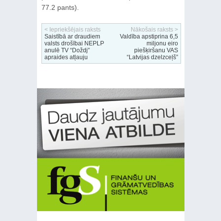
77.2 pants).
< Iepriekšējais raksts
Nākošais raksts >
Saistībā ar draudiem
Valdība apstiprina 6,5
valsts drošībai NEPLP
miljonu eiro
anulē TV “Doždj”
piešķiršanu VAS
apraides atļauju
“Latvijas dzelzceļš”