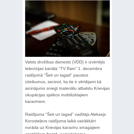
Valsts drošības dienests (VDD) ir izvērtējis
televīzijas kanāla “TV Rain” 1. decembra
raidījumā “Šeit un tagad” paustos
izteikumus, secinot, ka tie ir vērtējami kā
aicinājums sniegt materiālu atbalstu Krievijas
okupācijas spēkos mobilizētajiem
karavīriem.
Raidījuma “Šeit un tagad” vadītājs Aleksejs
Korosteļevs raidījuma laikā vairākkārt
norāda uz Krievijas karavīru smagajiem
apstākļiem frontē, nepietiekamo