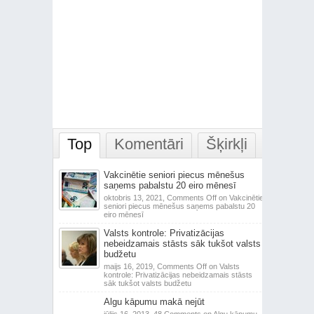
Top
Komentāri
Šķirkļi
Vakcinētie seniori piecus mēnešus
saņems pabalstu 20 eiro mēnesī
oktobris 13, 2021,
Comments Off
on Vakcinētie
seniori piecus mēnešus saņems pabalstu 20
eiro mēnesī
Valsts kontrole: Privatizācijas
nebeidzamais stāsts sāk tukšot valsts
budžetu
maijs 16, 2019,
Comments Off
on Valsts
kontrole: Privatizācijas nebeidzamais stāsts
sāk tukšot valsts budžetu
Algu kāpumu makā nejūt