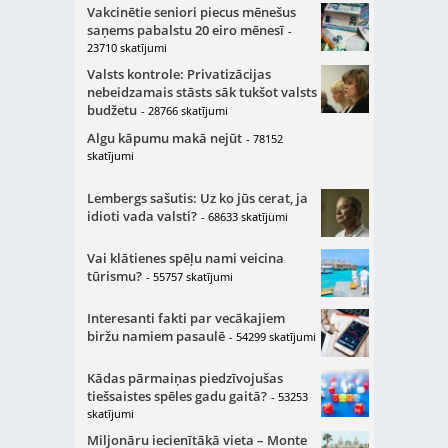
Vakcinētie seniori piecus mēnešus
saņems pabalstu 20 eiro mēnesī
-
23710 skatījumi
Valsts kontrole: Privatizācijas
nebeidzamais stāsts sāk tukšot valsts
budžetu
- 28766 skatījumi
Algu kāpumu makā nejūt
- 78152
skatījumi
Lembergs sašutis: Uz ko jūs cerat, ja
idioti vada valsti?
- 68633 skatījumi
Vai klātienes spēļu nami veicina
tūrismu?
- 55757 skatījumi
Interesanti fakti par vecākajiem
biržu namiem pasaulē
- 54299 skatījumi
Kādas pārmaiņas piedzīvojušas
tiešsaistes spēles gadu gaitā?
- 53253
skatījumi
Miljonāru iecienītākā vieta – Monte