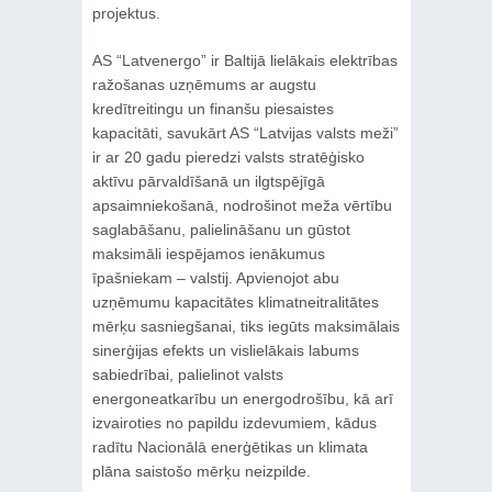
projektus.
AS “Latvenergo” ir Baltijā lielākais elektrības
ražošanas uzņēmums ar augstu
kredītreitingu un finanšu piesaistes
kapacitāti, savukārt AS “Latvijas valsts meži”
ir ar 20 gadu pieredzi valsts stratēģisko
aktīvu pārvaldīšanā un ilgtspējīgā
apsaimniekošanā, nodrošinot meža vērtību
saglabāšanu, palielināšanu un gūstot
maksimāli iespējamos ienākumus
īpašniekam – valstij. Apvienojot abu
uzņēmumu kapacitātes klimatneitralitātes
mērķu sasniegšanai, tiks iegūts maksimālais
sinerģijas efekts un vislielākais labums
sabiedrībai, palielinot valsts
energoneatkarību un energodrošību, kā arī
izvairoties no papildu izdevumiem, kādus
radītu Nacionālā enerģētikas un klimata
plāna saistošo mērķu neizpilde.