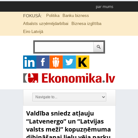
par mums
FOKUSĀ:
Politika
Banku bizness
Atbalsts uzņēmējdarbībai
Biznesa izglītība
Eiro Latvijā
Valdība sniedz atļauju
“Latvenergo” un “Latvijas
valsts meži” kopuzņēmuma
dibināšanai lielu vēja parku