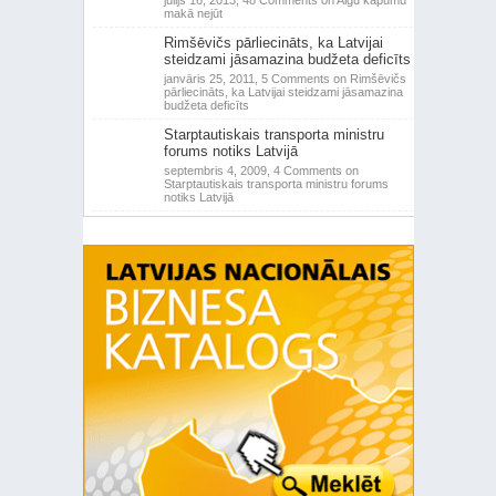
jūlijs 16, 2013,
48 Comments
on Algu kāpumu
makā nejūt
Rimšēvičs pārliecināts, ka Latvijai
steidzami jāsamazina budžeta deficīts
janvāris 25, 2011,
5 Comments
on Rimšēvičs
pārliecināts, ka Latvijai steidzami jāsamazina
budžeta deficīts
Starptautiskais transporta ministru
forums notiks Latvijā
septembris 4, 2009,
4 Comments
on
Starptautiskais transporta ministru forums
notiks Latvijā