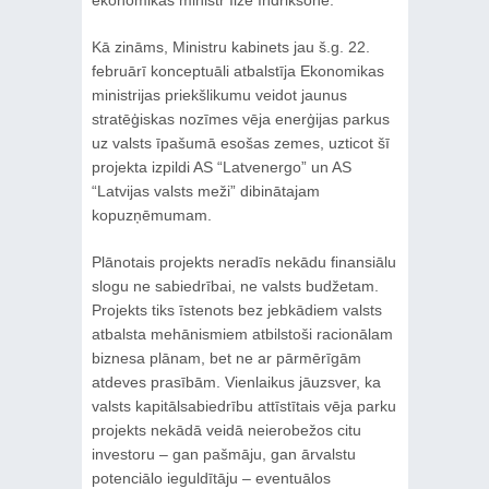
Kā zināms, Ministru kabinets jau š.g. 22.
februārī konceptuāli atbalstīja Ekonomikas
ministrijas priekšlikumu veidot jaunus
stratēģiskas nozīmes vēja enerģijas parkus
uz valsts īpašumā esošas zemes, uzticot šī
projekta izpildi AS “Latvenergo” un AS
“Latvijas valsts meži” dibinātajam
kopuzņēmumam.
Plānotais projekts neradīs nekādu finansiālu
slogu ne sabiedrībai, ne valsts budžetam.
Projekts tiks īstenots bez jebkādiem valsts
atbalsta mehānismiem atbilstoši racionālam
biznesa plānam, bet ne ar pārmērīgām
atdeves prasībām. Vienlaikus jāuzsver, ka
valsts kapitālsabiedrību attīstītais vēja parku
projekts nekādā veidā neierobežos citu
investoru – gan pašmāju, gan ārvalstu
potenciālo ieguldītāju – eventuālos