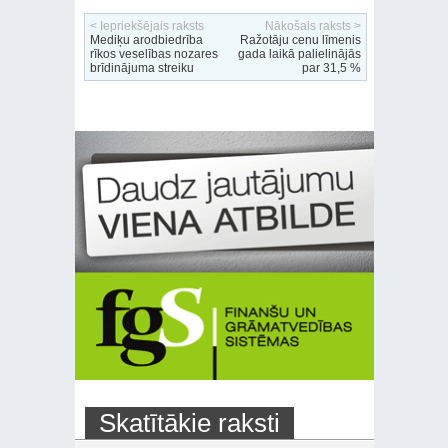
< Iepriekšējais raksts
Nākošais raksts >
Mediķu arodbiedrība
Ražotāju cenu līmenis
rīkos veselības nozares
gada laikā palielinājās
brīdinājuma streiku
par 31,5 %
Skatītākie raksti