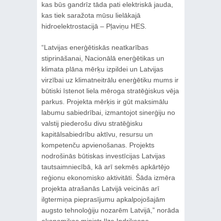
kas būs gandrīz tāda pati elektriskā jauda,
kas tiek saražota mūsu lielākajā
hidroelektrostacijā – Pļaviņu HES.
“Latvijas enerģētiskās neatkarības
stiprināšanai, Nacionālā enerģētikas un
klimata plāna mērķu izpildei un Latvijas
virzībai uz klimatneitrālu enerģētiku mums ir
būtiski īstenot liela mēroga stratēģiskus vēja
parkus. Projekta mērķis ir gūt maksimālu
labumu sabiedrībai, izmantojot sinerģiju no
valstij piederošu divu stratēģisku
kapitālsabiedrību aktīvu, resursu un
kompetenču apvienošanas. Projekts
nodrošinās būtiskas investīcijas Latvijas
tautsaimniecībā, kā arī sekmēs apkārtējo
reģionu ekonomisko aktivitāti. Šāda izmēra
projekta atrašanās Latvijā veicinās arī
ilgtermiņa pieprasījumu apkalpojošajām
augsto tehnoloģiju nozarēm Latvijā,” norāda
ekonomikas ministr Ilze Indriksone.