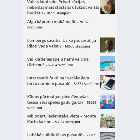
Valsts kontrole: Privatizācijas
nebeidzamais stāsts sāk tukšot valsts
budžetu
- 28771 skatījumi
Algu kāpumu makā nejūt
- 78162
skatījumi
Lembergs sašutis: Uz ko jūs cerat, ja
idioti vada valsti?
- 68635 skatījumi
Vai klātienes spēļu nami veicina
tūrismu?
- 55794 skatījumi
Interesanti fakti par vecākajiem
biržu namiem pasaulē
- 54331 skatījumi
Kādas pārmaiņas piedzīvojušas
tiešsaistes spēles gadu gaitā?
- 53286
skatījumi
Miljonāru iecienītākā vieta – Monte
Karlo kazino
- 53187 skatījumi
Labākās bibliotēkas pasaulē
- 50887