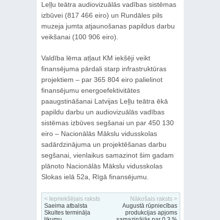
Leļļu teātra audiovizuālās vadības sistēmas
izbūvei (817 466 eiro) un Rundāles pils
muzeja jumta atjaunošanas papildus darbu
veikšanai (100 906 eiro).
Valdība lēma atļaut KM iekšēji veikt
finansējuma pārdali starp infrastruktūras
projektiem – par 365 804 eiro palielinot
finansējumu energoefektivitātes
paaugstināšanai Latvijas Leļļu teātra ēkā
papildu darbu un audiovizuālās vadības
sistēmas izbūves segšanai un par 450 130
eiro – Nacionālās Mākslu vidusskolas
sadārdzinājuma un projektēšanas darbu
segšanai, vienlaikus samazinot šim gadam
plānoto Nacionālās Mākslu vidusskolas
Slokas ielā 52a, Rīgā finansējumu.
< Iepriekšējais raksts
Nākošais raksts >
Saeima atbalsta
Augustā rūpniecības
Skultes termināļa
produkcijas apjoms
likumu
samazinājās par 0,3 %