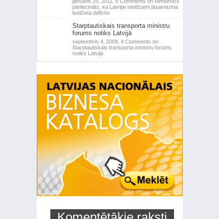
janvāris 25, 2011,
5 Comments
on Rimšēvičs
pārliecināts, ka Latvijai steidzami jāsamazina
budžeta deficīts
Starptautiskais transporta ministru
forums notiks Latvijā
septembris 4, 2009,
4 Comments
on
Starptautiskais transporta ministru forums
notiks Latvijā
Komentētākie raksti