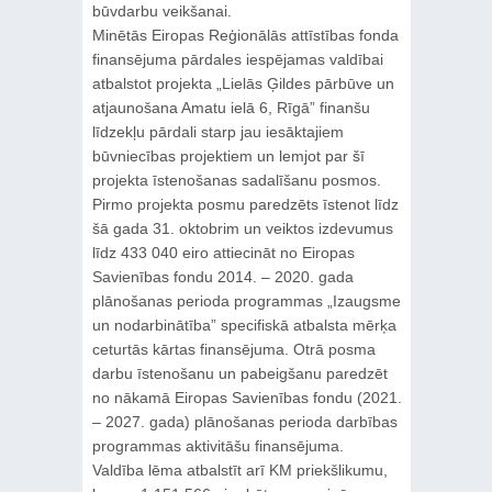
būvdarbu veikšanai.
Minētās Eiropas Reģionālās attīstības fonda
finansējuma pārdales iespējamas valdībai
atbalstot projekta „Lielās Ģildes pārbūve un
atjaunošana Amatu ielā 6, Rīgā” finanšu
līdzekļu pārdali starp jau iesāktajiem
būvniecības projektiem un lemjot par šī
projekta īstenošanas sadalīšanu posmos.
Pirmo projekta posmu paredzēts īstenot līdz
šā gada 31. oktobrim un veiktos izdevumus
līdz 433 040 eiro attiecināt no Eiropas
Savienības fondu 2014. – 2020. gada
plānošanas perioda programmas „Izaugsme
un nodarbinātība” specifiskā atbalsta mērķa
ceturtās kārtas finansējuma. Otrā posma
darbu īstenošanu un pabeigšanu paredzēt
no nākamā Eiropas Savienības fondu (2021.
– 2027. gada) plānošanas perioda darbības
programmas aktivitāšu finansējuma.
Valdība lēma atbalstīt arī KM priekšlikumu,