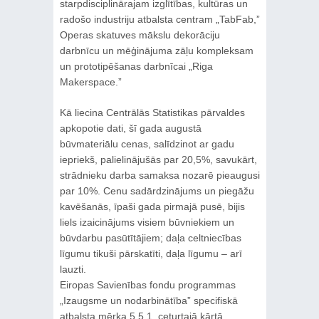
starpdisciplinārajam izglītības, kultūras un
radošo industriju atbalsta centram „TabFab,”
Operas skatuves mākslu dekorāciju
darbnīcu un mēģinājuma zāļu kompleksam
un prototipēšanas darbnīcai „Riga
Makerspace.”
Kā liecina Centrālās Statistikas pārvaldes
apkopotie dati, šī gada augustā
būvmateriālu cenas, salīdzinot ar gadu
iepriekš, palielinājušās par 20,5%, savukārt,
strādnieku darba samaksa nozarē pieaugusi
par 10%. Cenu sadārdzinājums un piegāžu
kavēšanās, īpaši gada pirmajā pusē, bijis
liels izaicinājums visiem būvniekiem un
būvdarbu pasūtītājiem; daļa celtniecības
līgumu tikuši pārskatīti, daļa līgumu – arī
lauzti.
Eiropas Savienības fondu programmas
„Izaugsme un nodarbinātība” specifiskā
atbalsta mērķa 5.5.1. ceturtajā kārtā