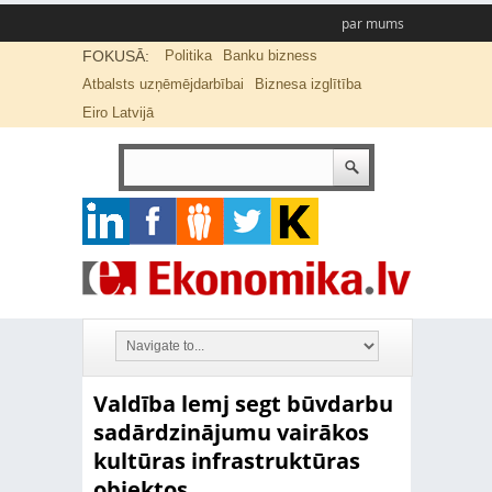
par mums
FOKUSĀ:
Politika
Banku bizness
Atbalsts uzņēmējdarbībai
Biznesa izglītība
Eiro Latvijā
Valdība lemj segt būvdarbu
sadārdzinājumu vairākos
kultūras infrastruktūras
objektos