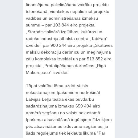
finansējuma palielināšanu vairāku projektu
īstenošanā, vienlaikus nepalielinot projektu
vadības un administrēšanas izmaksu
summu – par 103 844 eiro projekta
„Starpdisciplinārā izglītības, kultūras un
radošo industriju atbalsta centra „TabFab”
izveidei, par 900 244 eiro projekta „Skatuves
mākslu dekorāciju darbnīcu un mēģinājuma
zāļu kompleksa izveidei un par 513 852 eiro
projekta „Prototipēšanas darbnīcas „Riga
Makerspace” izveidei.
Tāpat valdība lēma uzdot Valsts
nekustamajiem īpašumiem nodrošināt
Latvijas Leļļu teātra ēkas būvdarbu
sadārdzinājuma izmaksu 659 494 eiro
apmērā segšanu no valsts nekustamā
īpašuma atsavināšanā iegūtajiem līdzekļiem
pēc atsavināšanas izdevumu segšanas, ja
šāds regulējums tiek iekļauts likumā “Par