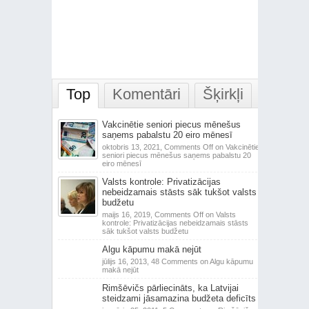
Top
Komentāri
Šķirkļi
Vakcinētie seniori piecus mēnešus
saņems pabalstu 20 eiro mēnesī
oktobris 13, 2021,
Comments Off
on Vakcinētie
seniori piecus mēnešus saņems pabalstu 20
eiro mēnesī
Valsts kontrole: Privatizācijas
nebeidzamais stāsts sāk tukšot valsts
budžetu
maijs 16, 2019,
Comments Off
on Valsts
kontrole: Privatizācijas nebeidzamais stāsts
sāk tukšot valsts budžetu
Algu kāpumu makā nejūt
jūlijs 16, 2013,
48 Comments
on Algu kāpumu
makā nejūt
Rimšēvičs pārliecināts, ka Latvijai
steidzami jāsamazina budžeta deficīts