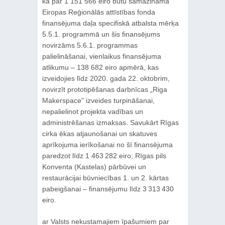
ka par 1 151 566 eiro būtu samazināma
Eiropas Reģionālās attīstības fonda
finansējuma daļa specifiskā atbalsta mērķa
5.5.1. programmā un šis finansējums
novirzāms 5.6.1. programmas
palielināšanai, vienlaikus finansējuma
atlikumu – 138 682 eiro apmērā, kas
izveidojies līdz 2020. gada 22. oktobrim,
novirzīt prototipēšanas darbnīcas „Riga
Makerspace” izveides turpināšanai,
nepalielinot projekta vadības un
administrēšanas izmaksas. Savukārt Rīgas
cirka ēkas atjaunošanai un skatuves
aprīkojuma ierīkošanai no šī finansējuma
paredzot līdz 1 463 282 eiro; Rīgas pils
Konventa (Kastelas) pārbūvei un
restaurācijai būvniecības 1. un 2. kārtas
pabeigšanai – finansējumu līdz 3 313 430
eiro.
ar Valsts nekustamajiem īpašumiem par