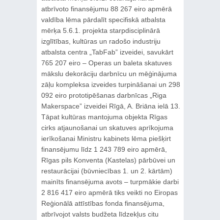
atbrīvoto finansējumu 88 267 eiro apmērā
valdība lēma pārdalīt specifiskā atbalsta
mērķa 5.6.1. projekta starpdisciplinārā
izglītības, kultūras un radošo industriju
atbalsta centra „TabFab” izveidei, savukārt
765 207 eiro – Operas un baleta skatuves
mākslu dekorāciju darbnīcu un mēģinājuma
zāļu kompleksa izveides turpināšanai un 298
092 eiro prototipēšanas darbnīcas „Riga
Makerspace” izveidei Rīgā, A. Briāna ielā 13.
Tāpat kultūras mantojuma objekta Rīgas
cirks atjaunošanai un skatuves aprīkojuma
ierīkošanai Ministru kabinets lēma piešķirt
finansējumu līdz 1 243 789 eiro apmērā,
Rīgas pils Konventa (Kastelas) pārbūvei un
restaurācijai (būvniecības 1. un 2. kārtām)
mainīts finansējuma avots – turpmākie darbi
2 816 417 eiro apmērā tiks veikti no Eiropas
Reģionālā attīstības fonda finansējuma,
atbrīvojot valsts budžeta līdzekļus citu