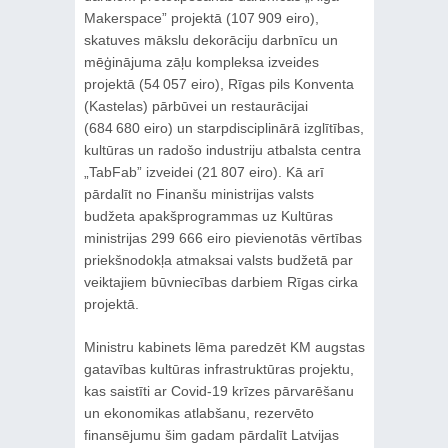
Makerspace” projektā (107 909 eiro),
skatuves mākslu dekorāciju darbnīcu un
mēģinājuma zāļu kompleksa izveides
projektā (54 057 eiro), Rīgas pils Konventa
(Kastelas) pārbūvei un restaurācijai
(684 680 eiro) un starpdisciplinārā izglītības,
kultūras un radošo industriju atbalsta centra
„TabFab” izveidei (21 807 eiro). Kā arī
pārdalīt no Finanšu ministrijas valsts
budžeta apakšprogrammas uz Kultūras
ministrijas 299 666 eiro pievienotās vērtības
priekšnodokļa atmaksai valsts budžetā par
veiktajiem būvniecības darbiem Rīgas cirka
projektā.
Ministru kabinets lēma paredzēt KM augstas
gatavības kultūras infrastruktūras projektu,
kas saistīti ar Covid-19 krīzes pārvarēšanu
un ekonomikas atlabšanu, rezervēto
finansējumu šim gadam pārdalīt Latvijas