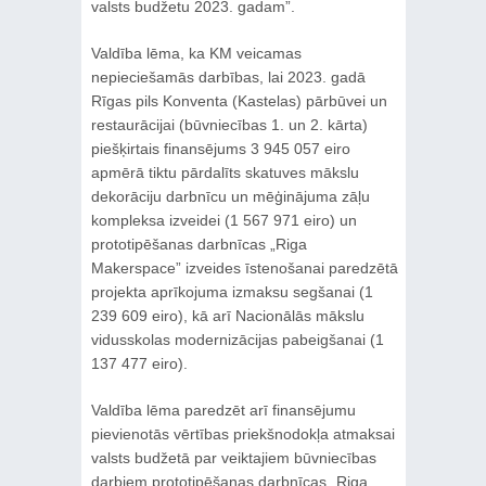
valsts budžetu 2023. gadam”.
Valdība lēma, ka KM veicamas
nepieciešamās darbības, lai 2023. gadā
Rīgas pils Konventa (Kastelas) pārbūvei un
restaurācijai (būvniecības 1. un 2. kārta)
piešķirtais finansējums 3 945 057 eiro
apmērā tiktu pārdalīts skatuves mākslu
dekorāciju darbnīcu un mēģinājuma zāļu
kompleksa izveidei (1 567 971 eiro) un
prototipēšanas darbnīcas „Riga
Makerspace” izveides īstenošanai paredzētā
projekta aprīkojuma izmaksu segšanai (1
239 609 eiro), kā arī Nacionālās mākslu
vidusskolas modernizācijas pabeigšanai (1
137 477 eiro).
Valdība lēma paredzēt arī finansējumu
pievienotās vērtības priekšnodokļa atmaksai
valsts budžetā par veiktajiem būvniecības
darbiem prototipēšanas darbnīcas „Riga