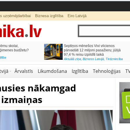
ts uzņēmējdarbībai
Biznesa izglītība
Eiro Latvijā
lai,
Septiņos mēnešos Vivi vilcienos
s budžetu?
pārvadāti 12 miljoni pasažieru; jūlijā
97,4 % reisu izpildīti laikā
Aktuālā ziņa
,
Bizness Latvijā
,
Tirdzniecība
vijā
Ārvalstīs
Likumdošana
Izglītība
Tehnoloģijas
T
musies nākamgad
 izmaiņas