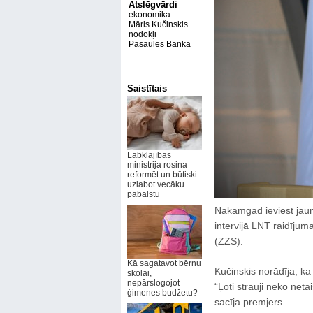
Atslēgvārdi
ekonomika
Māris Kučinskis
nodokļi
Pasaules Banka
Saistītais
Labklājības
ministrija rosina
reformēt un būtiski
uzlabot vecāku
pabalstu
Nākamgad ieviest jaunu
intervijā LNT raidīju
(ZZS).
Kā sagatavot bērnu
Kučinskis norādīja, k
skolai,
nepārslogojot
“Ļoti strauji neko net
ģimenes budžetu?
sacīja premjers.