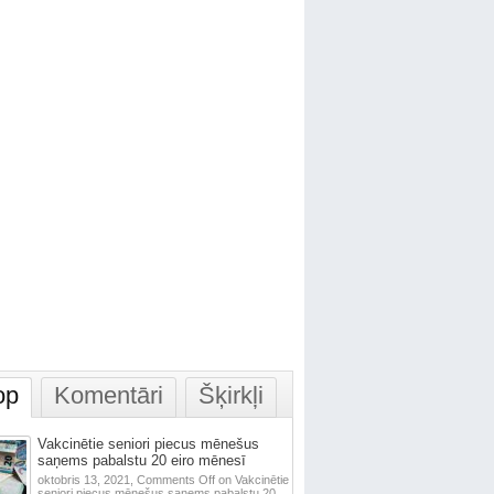
op
Komentāri
Šķirkļi
Vakcinētie seniori piecus mēnešus
saņems pabalstu 20 eiro mēnesī
oktobris 13, 2021,
Comments Off
on Vakcinētie
seniori piecus mēnešus saņems pabalstu 20