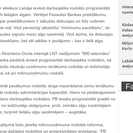
Intere
 ieteikusi Latvijai ieviest darbaspēka nodokļu progresivitāti
namie
lielajām algām. Vērtējot Pasaules Bankas priekšlikumu,
par priekšlikumiem ir sākušās diskusijas un līdz rudenim
Kādas
kie soļi. Viņš personīgi atbalstītu “minimumu pacelšanu”, lai
tiešsa
udas sajustu mazo algu saņēmēji. Viņš atzina, ka diskusijas
skatīju
ekasēšanu, bet vēl atklāts ir jautājums – kas ir lielā alga.
Miljo
Karlo
 Reizniece-Ozola intervijā LNT raidījumam “900 sekundes”
anka piedāvā ieviest progresivitāti darbaspēka nodokļos, kā
Labāk
skatīju
t esošo situāciju uzņēmumu ienākuma nodokļa un iedzīvotāju
ā, kā arī mikrouzņēmumu nodokli.
F
urpināt pasākumus nodokļu sloga mazināšanai zemu ienākumu
āt nodokļu administrācijas kapacitāti. Viens no piedāvājumiem
iešanu darbaspēka nodokļos, PB iesaka progresivitāti gradēt no
 no iedzīvotāju atalgojuma, proti, zemāku algu saņēmējiem
, turpretī lielāku algu saņēmējiem – augstāka.
atījumā būtu jāvelta mikrouzņēmuma nodokļa reformai,
anai dažādos nodokļos un progresivitātes ieviešanai. “PB