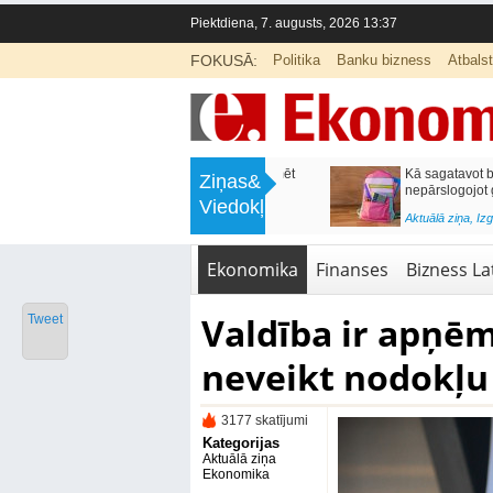
Piektdiena, 7. augusts, 2026 13:37
FOKUSĀ:
Politika
Banku bizness
Atbals
>
Labklājības ministrija rosina reformēt
Kā sagatavot bērnu sko
Ziņas&
un būtiski uzlabot vecāku pabalstu
nepārslogojot ģimene
Viedokļi
<
Aktuālā ziņa
,
Ekonomika
Aktuālā ziņa
,
Izglītība
Ekonomika
Finanses
Bizness Lat
Valdība ir apņē
Tweet
neveikt nodokļu
3177 skatījumi
Kategorijas
Aktuālā ziņa
Ekonomika