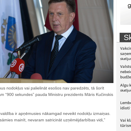
Sk
Vakci
saņem
skatīju
Valsts
nebeid
budže
Algu 
s nodokļus vai palielināt esošos nav paredzēts, tā šorīt
skatīju
mam “900 sekundes” pauda Ministru prezidents Māris Kučinskis
Lember
idioti
a valdība ir apņēmusies nākamgad neveikt nodokļu izmaiņas.
aisāmies mainīt, nevaram satricināt uzņēmējdarbības vidi,”
Vai kl
tūris