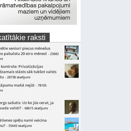
atītākie raksti
nētie seniori piecus mēnešus
s pabalstu 20 eiro mēnesī
- 23682
mi
 kontrole: Privatizācijas
zamais stāsts sāk tukšot valsts
tu
- 28738 skatījumi
kāpumu makā nejūt
- 78105
mi
gs sašutis: Uz ko jūs cerat, ja
 vada valsti?
- 68615 skatījumi
ātienes spēļu nami veicina
mu?
- 55643 skatījumi