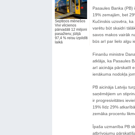
Pasaules Banka (PB) ir
19% zemajām, bet 29% 
Septiņos mēnešos
Kučinskis uzsvēra, ka 
Vivi vilcienos
varētu būt skaidri tālā
pārvadāti 12 miljoni
pasažieru; jūlijā
savos makos vairāk na
97,4 % reisu izpildīti
būs arī par lielo algu i
laikā
Finanšu ministre Dana
atklāja, ka Pasaules B
arī aicināja pārskatī
ienākuma nodokļa jom
PB aicināja Latviju t
saņēmējiem un stiprin
ir progresivitātes iev
19% līdz 29% atkarībā
zemāka procentu likme
Īpaša uzmanība PB sk
atbrīvojumu pārskatīš