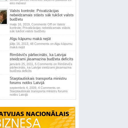
eiro mēnesī
Valsts kontrole: Privatizācijas
nebeidzamais stāsts sāk tukšot valsts
budžetu
maijs 16, 2019,
Comments Off
on Valsts
kontrole: Privatizācijas nebeidzamais stāsts
sāk tukšot valsts budžetu
Algu kāpumu makā nejūt
jūlijs 16, 2013,
48 Comments
on Algu kāpumu
makā nejūt
Rimšēvičs pārliecināts, ka Latvijai
steidzami jāsamazina budžeta deficīts
janvāris 25, 2011,
5 Comments
on Rimšēvičs
pārliecināts, ka Latvijai steidzami jāsamazina
budžeta deficīts
Starptautiskais transporta ministru
forums notiks Latvijā
septembris 4, 2009,
4 Comments
on
Starptautiskais transporta ministru forums
notiks Latvijā