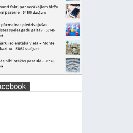
santi fakti par vecākajiem biržu
m pasaulē
- 54190 skatījumi
 pārmaiņas piedzīvojušas
istes spēles gadu gaitā?
- 53146
mi
nāru iecienītākā vieta – Monte
 kazino
- 53037 skatījumi
ās bibliotēkas pasaulē
- 50739
mi
acebook