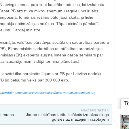
N atvieglojumus, palielinot kapitāla nodokļus, lai izskaustu
 Tāpat PB atzīst, ka mikrouzņēmumu regulējums ir labs
posmā, tomēr šis režīms būtu jāpārskata, ja lielie
odokļu optimizācijas nolūkos. Tāpat aicināts pārskatīt
umu,” atklāj ministre.
norisinājās valdības pārstāvju, sociālo un sadarbības partneru
B), Ekonomiskās sadarbības un attīstības organizācijas
misijas (EK) ekspertu augsta līmeņa darba seminārs par
ikas izaicinājumiem vidējā termiņa plānošanā.
 janvārī tika parakstīts līgums ar PB par Latvijas nodokļu
 PB šo pētījumu veiks par 300 000 eiro.
/www.flickr.com/photos/valstskanceleja/
/
https://creativecommons.org
T
Nākošais raksts >
 un mums
Jauno elektrības tarifu lielākais izmaksu slogs
gulsies uz mazajiem ražotājiem