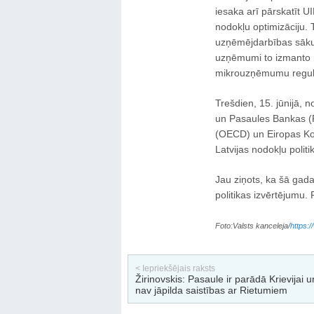
iesaka arī pārskatīt UI
nodokļu optimizāciju.
uzņēmējdarbības sākum
uzņēmumi to izmanto n
mikrouzņēmumu regulēj
Trešdien, 15. jūnijā, 
un Pasaules Bankas (P
(OECD) un Eiropas Ko
Latvijas nodokļu polit
Jau ziņots, ka šā gada
politikas izvērtējumu.
Foto:Valsts kanceleja/
https:/
< Iepriekšējais raksts
Žirinovskis: Pasaule ir parādā Krievijai
nav jāpilda saistības ar Rietumiem