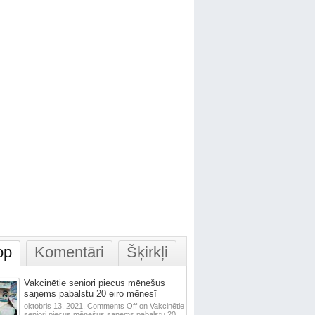
op
Komentāri
Šķirkļi
Vakcinētie seniori piecus mēnešus
saņems pabalstu 20 eiro mēnesī
oktobris 13, 2021,
Comments Off
on Vakcinētie
seniori piecus mēnešus saņems pabalstu 20