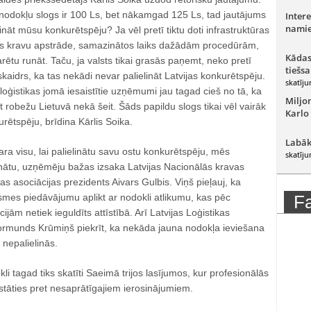
 nodokļu slogs ir 100 Ls, bet nākamgad 125 Ls, tad jautājums
Intere
namie
elināt mūsu konkurētspēju? Ja vēl pretī tiktu doti infrastruktūras
os kravu apstrāde, samazinātos laiks dažādām procedūrām,
Kādas
rētu runāt. Taču, ja valsts tikai grasās paņemt, neko pretī
tiešsa
 skaidrs, ka tas nekādi nevar palielināt Latvijas konkurētspēju.
skatīju
 loģistikas jomā iesaistītie uzņēmumi jau tagad cieš no tā, ka
Miljo
 robežu Lietuvā nekā šeit. Šāds papildu slogs tikai vēl vairāk
Karlo
urētspēju, brīdina Kārlis Soika.
Labāk
ra visu, lai palielinātu savu ostu konkurētspēju, mēs
skatīju
inātu, uzņēmēju bažas izsaka Latvijas Nacionālās kravas
as asociācijas prezidents Aivars Gulbis. Viņš pieļauj, ka
smes piedāvājumu aplikt ar nodokli atlikumu, kas pēc
F
jām netiek ieguldīts attīstībā. Arī Latvijas Loģistikas
Normunds Krūmiņš piekrīt, ka nekāda jauna nodokļa ieviešana
 nepalielinās.
kli tagad tiks skatīti Saeimā trijos lasījumos, kur profesionālās
estāties pret nesaprātīgajiem ierosinājumiem.