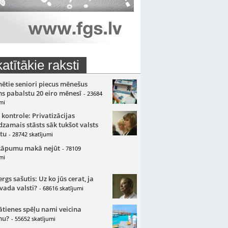
atītākie raksti
nētie seniori piecus mēnešus
s pabalstu 20 eiro mēnesī
- 23684
mi
 kontrole: Privatizācijas
zamais stāsts sāk tukšot valsts
tu
- 28742 skatījumi
kāpumu makā nejūt
- 78109
mi
gs sašutis: Uz ko jūs cerat, ja
 vada valsti?
- 68616 skatījumi
ātienes spēļu nami veicina
mu?
- 55652 skatījumi