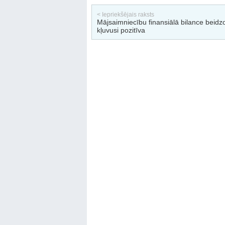
< Iepriekšējais raksts
Mājsaimniecību finansiālā bilance beidz
kļuvusi pozitīva