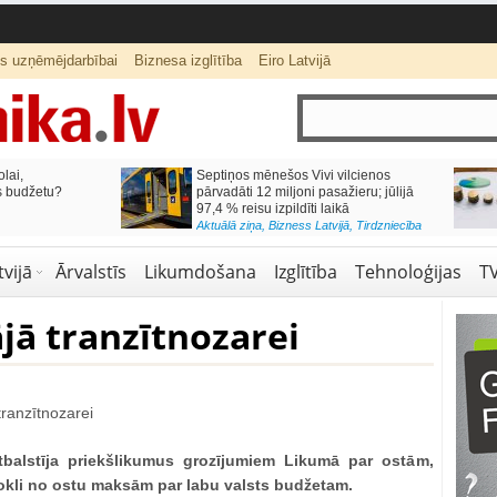
ts uzņēmējdarbībai
Biznesa izglītība
Eiro Latvijā
lai,
Septiņos mēnešos Vivi vilcienos
s budžetu?
pārvadāti 12 miljoni pasažieru; jūlijā
97,4 % reisu izpildīti laikā
Aktuālā ziņa
,
Bizness Latvijā
,
Tirdzniecība
vijā
Ārvalstīs
Likumdošana
Izglītība
Tehnoloģijas
T
ājā tranzītnozarei
tbalstīja priekšlikumus grozījumiem Likumā par ostām,
okli no ostu maksām par labu valsts budžetam.