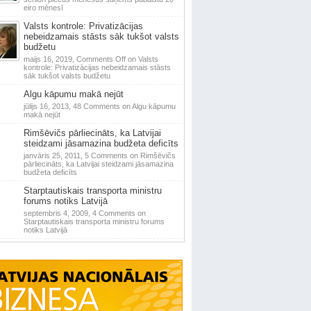
eiro mēnesī
Valsts kontrole: Privatizācijas
nebeidzamais stāsts sāk tukšot valsts
budžetu
maijs 16, 2019,
Comments Off
on Valsts
kontrole: Privatizācijas nebeidzamais stāsts
sāk tukšot valsts budžetu
Algu kāpumu makā nejūt
jūlijs 16, 2013,
48 Comments
on Algu kāpumu
makā nejūt
Rimšēvičs pārliecināts, ka Latvijai
steidzami jāsamazina budžeta deficīts
janvāris 25, 2011,
5 Comments
on Rimšēvičs
pārliecināts, ka Latvijai steidzami jāsamazina
budžeta deficīts
Starptautiskais transporta ministru
forums notiks Latvijā
septembris 4, 2009,
4 Comments
on
Starptautiskais transporta ministru forums
notiks Latvijā