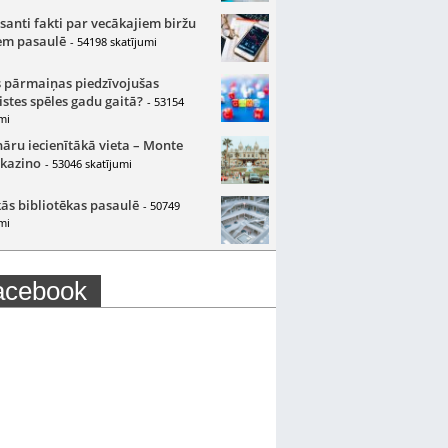
santi fakti par vecākajiem biržu
m pasaulē
- 54198 skatījumi
 pārmaiņas piedzīvojušas
istes spēles gadu gaitā?
- 53154
mi
nāru iecienītākā vieta – Monte
 kazino
- 53046 skatījumi
ās bibliotēkas pasaulē
- 50749
mi
acebook