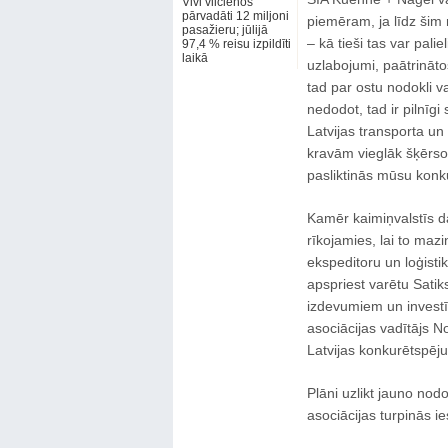
Vivi vilcienos
pārvadāti 12 miljoni
piemēram, ja līdz šim
pasažieru; jūlijā
– kā tieši tas var pali
97,4 % reisu izpildīti
laikā
uzlabojumi, paātrināt
tad par ostu nodokli va
nedodot, tad ir pilnīgi
Latvijas transporta un
kravām vieglāk šķērsot
pasliktinās mūsu konk
Kamēr kaimiņvalstīs da
rīkojamies, lai to maz
ekspeditoru un loģistik
apspriest varētu Satik
izdevumiem un investīci
asociācijas vadītājs 
Latvijas konkurētspēju
Plāni uzlikt jauno nodo
asociācijas turpinās i