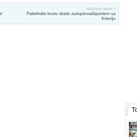
Nākošais raksts >
ot
Palielināts kvotu skaits autopārvadājumiem uz
Krieviju
T