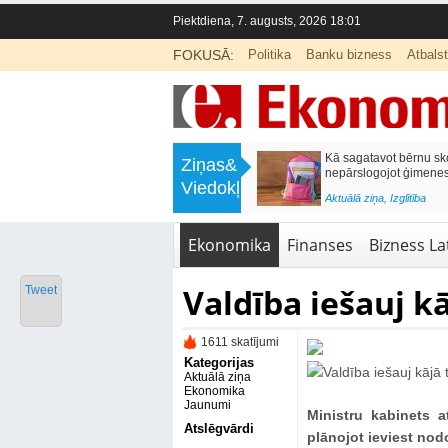
Piektdiena, 7. augusts, 2026 18:01
FOKUSĀ:
Politika
Banku bizness
Atbals
>
Labklājības ministrija rosina reformēt
Kā sagatavot bērnu sko
Ziņas&
un būtiski uzlabot vecāku pabalstu
nepārslogojot ģimene
Viedokļi
<
Aktuālā ziņa
,
Ekonomika
Aktuālā ziņa
,
Izglītība
Ekonomika
Finanses
Bizness Lat
Valdība iešauj k
Tweet
1611 skatījumi
Kategorijas
Aktuālā ziņa
Ekonomika
Jaunumi
Ministru kabinets a
Atslēgvārdi
plānojot ieviest nod