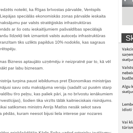
dzēts noteikt, ka Rīgas brīvostas pārvalde, Ventspils
 Liepājas speciālās ekonomiskās zonas pārvalde ieskaita
aksājumu par valsts stratēģiskās infrastruktūras
enāds ar šo ostu ieskaitījumiem pašvaldības speciālajā
nanšu līdzekļi tiek izmantoti valsts autoceļu infrastruktūras
Sk
 tranzītam tiks uzlikts papildus 10% nodoklis, kas sagraus
urētspēju.
Vakci
saņem
skatīju
nas Bizness aptaujāto uzņēmēju ir neizpratnē par to, kā vēl
Valsts
nākt par labu biznesam.
nebeid
budže
istrija turpina paust iebildumus pret Ekonomikas ministrijas
Algu 
inājusi savu ostu maksājuma versiju (sadalīt uz pusēm starp
skatīju
valdību tīro peļņu, kas paliek pāri, ja no brīvostu ienākumiem
stīcijas), šodien tika virzīts tālāk kaitnieciskais risinājums.
Lember
tikai satiksmes ministrs Anrijs Matīss nesāk sekot sava
idioti
a pēdās, kuram neesot bijusi liela interese par nozares
.
Vai kl
tūris
ldes priekšsēdētājs Kārlis Soika uzdod retorisku jautājumu: