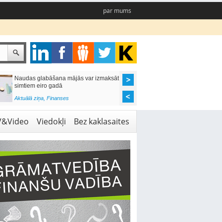
par mums
Naudas glabāšana mājās var izmaksāt
Katrs desmitais mājok
simtiem eiro gadā
pieteikums tiek noraid
kredītvēstures dēļ
Aktuālā ziņa
,
Finanses
Aktuālā ziņa
,
Finanses
V&Video
Viedokļi
Bez kaklasaites