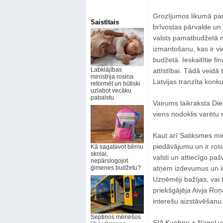
Grozījumos likumā pare
Saistītais
brīvostas pārvalde un
valsts pamatbudžetā m
izmantošanu, kas ir vi
budžetā. Ieskaitītie fi
Labklājības
attīstībai. Tādā veidā
ministrija rosina
Latvijas tranzīta konk
reformēt un būtiski
uzlabot vecāku
pabalstu
Vairums laikraksta Die
viens nodoklis varētu 
Kaut arī Satiksmes min
piedāvājumu un ir ros
Kā sagatavot bērnu
skolai,
valsti un attiecīgo paš
nepārslogojot
ģimenes budžetu?
atņem izdevumus un inve
Uzņēmēji bažījas, vai 
priekšgājēja Aivja Roņ
interešu aizstāvēšanu
Septiņos mēnešos
SIA Kuehne + Nagel va