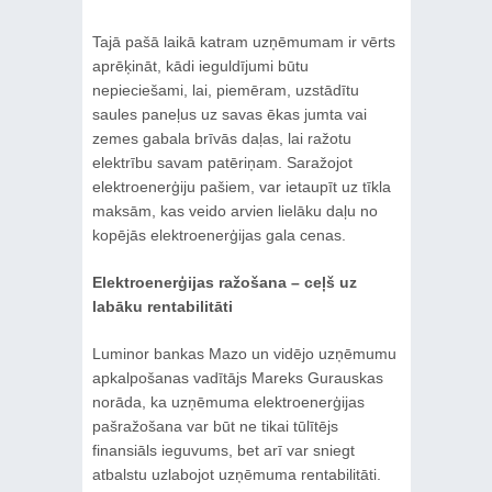
Tajā pašā laikā katram uzņēmumam ir vērts
aprēķināt, kādi ieguldījumi būtu
nepieciešami, lai, piemēram, uzstādītu
saules paneļus uz savas ēkas jumta vai
zemes gabala brīvās daļas, lai ražotu
elektrību savam patēriņam. Saražojot
elektroenerģiju pašiem, var ietaupīt uz tīkla
maksām, kas veido arvien lielāku daļu no
kopējās elektroenerģijas gala cenas.
Elektroenerģijas ražošana – ceļš uz
labāku rentabilitāti
Luminor bankas Mazo un vidējo uzņēmumu
apkalpošanas vadītājs Mareks Gurauskas
norāda, ka uzņēmuma elektroenerģijas
pašražošana var būt ne tikai tūlītējs
finansiāls ieguvums, bet arī var sniegt
atbalstu uzlabojot uzņēmuma rentabilitāti.