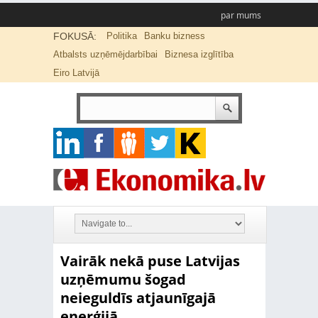
par mums
FOKUSĀ:
Politika
Banku bizness
Atbalsts uzņēmējdarbībai
Biznesa izglītība
Eiro Latvijā
Vairāk nekā puse Latvijas
uzņēmumu šogad
neieguldīs atjaunīgajā
enerģijā