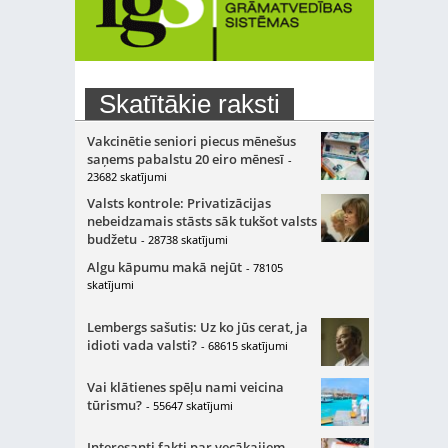
Skatītākie raksti
Vakcinētie seniori piecus mēnešus
saņems pabalstu 20 eiro mēnesī
-
23682 skatījumi
Valsts kontrole: Privatizācijas
nebeidzamais stāsts sāk tukšot valsts
budžetu
- 28738 skatījumi
Algu kāpumu makā nejūt
- 78105
skatījumi
Lembergs sašutis: Uz ko jūs cerat, ja
idioti vada valsti?
- 68615 skatījumi
Vai klātienes spēļu nami veicina
tūrismu?
- 55647 skatījumi
Interesanti fakti par vecākajiem