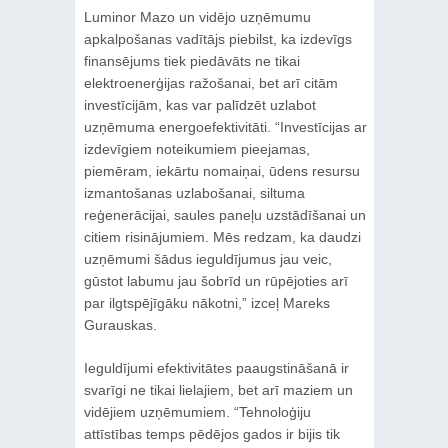
Luminor Mazo un vidējo uzņēmumu
apkalpošanas vadītājs piebilst, ka izdevīgs
finansējums tiek piedāvāts ne tikai
elektroenerģijas ražošanai, bet arī citām
investīcijām, kas var palīdzēt uzlabot
uzņēmuma energoefektivitāti. “Investīcijas ar
izdevīgiem noteikumiem pieejamas,
piemēram, iekārtu nomaiņai, ūdens resursu
izmantošanas uzlabošanai, siltuma
reģenerācijai, saules paneļu uzstādīšanai un
citiem risinājumiem. Mēs redzam, ka daudzi
uzņēmumi šādus ieguldījumus jau veic,
gūstot labumu jau šobrīd un rūpējoties arī
par ilgtspējīgāku nākotni,” izceļ Mareks
Gurauskas.
Ieguldījumi efektivitātes paaugstināšanā ir
svarīgi ne tikai lielajiem, bet arī maziem un
vidējiem uzņēmumiem. “Tehnoloģiju
attīstības temps pēdējos gados ir bijis tik