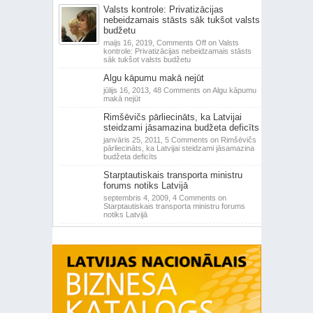
Valsts kontrole: Privatizācijas
nebeidzamais stāsts sāk tukšot valsts
budžetu
maijs 16, 2019,
Comments Off
on Valsts
kontrole: Privatizācijas nebeidzamais stāsts
sāk tukšot valsts budžetu
Algu kāpumu makā nejūt
jūlijs 16, 2013,
48 Comments
on Algu kāpumu
makā nejūt
Rimšēvičs pārliecināts, ka Latvijai
steidzami jāsamazina budžeta deficīts
janvāris 25, 2011,
5 Comments
on Rimšēvičs
pārliecināts, ka Latvijai steidzami jāsamazina
budžeta deficīts
Starptautiskais transporta ministru
forums notiks Latvijā
septembris 4, 2009,
4 Comments
on
Starptautiskais transporta ministru forums
notiks Latvijā