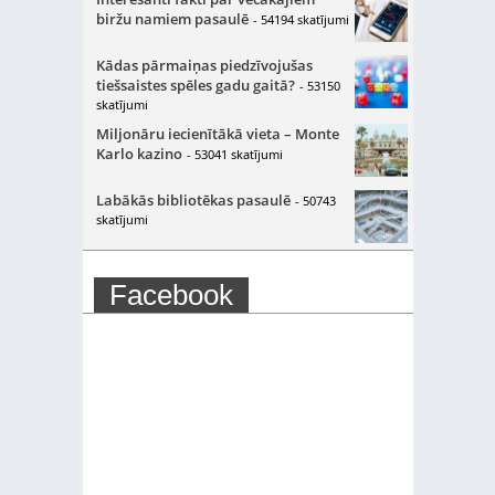
biržu namiem pasaulē
- 54194 skatījumi
Kādas pārmaiņas piedzīvojušas
tiešsaistes spēles gadu gaitā?
- 53150
skatījumi
Miljonāru iecienītākā vieta – Monte
Karlo kazino
- 53041 skatījumi
Labākās bibliotēkas pasaulē
- 50743
skatījumi
Facebook