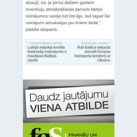
straujš, ka, ja pirms dažiem gadiem
investīciju atmaksāšanās periods šādos
risinājumos varēja būt ļoti ilgs, tad tagad šie
risinājumi atmaksājas jau krietni ātrāk,”
piebilst eksperts.
< Iepriekšējais raksts
Nākošais raksts >
Latvijā mājokļa kredīta
Rail Baltica iekļauta
ikmēneša maksājums ir
vienotā Eiropas
mazākais Baltijas
transporta koridorā ar
valstīs
Ukrainu