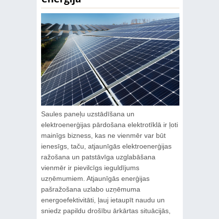
Saules paneļu uzstādīšana un
elektroenerģijas pārdošana elektrotīklā ir ļoti
mainīgs bizness, kas ne vienmēr var būt
ienesīgs, taču, atjaunīgās elektroenerģijas
ražošana un patstāvīga uzglabāšana
vienmēr ir pievilcīgs ieguldījums
uzņēmumiem. Atjaunīgās enerģijas
pašražošana uzlabo uzņēmuma
energoefektivitāti, ļauj ietaupīt naudu un
sniedz papildu drošību ārkārtas situācijās,