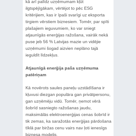
kā arī palīdz uzņēmumam kļūt
ilgtspējīgākam, vērtējot to pēc ESG
kritērijiem, kas ir īpaši svarīgi uz eksporta
tirgiem vērstiem biznesiem. Tomēr, par spīti
plašajiem ieguvumiem, ko var sniegt
atjaunīgās enerģijas ražošana, vairāk nekā
puse jeb 56 % Latvijas mazie un vidējie
uzņēmumi šogad aizvien neplāno tajā
ieguldīt līdzekļus.
Atjaunīgā enerģija paša uzņēmuma
patēriņam
Kā novērots saules paneļu uzstādīšana ir
kļuvusi diezgan populāra gan privātpersonu,
gan uzņēmēju vidū. Tomēr, ņemot vērā
šobrīd sasniegto ražošanas jaudu,
maksimālās elektroenerģijas cenas šobrīd ir
tik zemas, ka saražotās enerģijas pārdošana
tīklā par biržas cenu vairs nav ļoti ienesīgs
biznesa modelis.