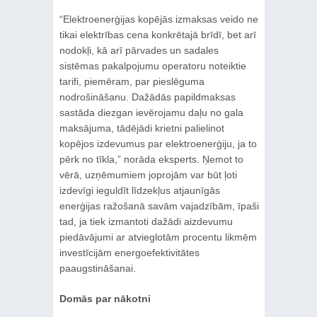
“Elektroenerģijas kopējās izmaksas veido ne
tikai elektrības cena konkrētajā brīdī, bet arī
nodokļi, kā arī pārvades un sadales
sistēmas pakalpojumu operatoru noteiktie
tarifi, piemēram, par pieslēguma
nodrošināšanu. Dažādās papildmaksas
sastāda diezgan ievērojamu daļu no gala
maksājuma, tādējādi krietni palielinot
kopējos izdevumus par elektroenerģiju, ja to
pērk no tīkla,” norāda eksperts. Ņemot to
vērā, uzņēmumiem joprojām var būt ļoti
izdevīgi ieguldīt līdzekļus atjaunīgās
enerģijas ražošanā savām vajadzībām, īpaši
tad, ja tiek izmantoti dažādi aizdevumu
piedāvājumi ar atvieglotām procentu likmēm
investīcijām energoefektivitātes
paaugstināšanai.
Domās par nākotni