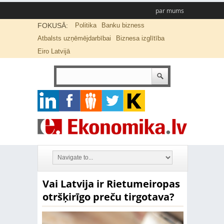
par mums
FOKUSĀ:
Politika
Banku bizness
Atbalsts uzņēmējdarbībai
Biznesa izglītība
Eiro Latvijā
Vai Latvija ir Rietumeiropas
otršķirīgo preču tirgotava?