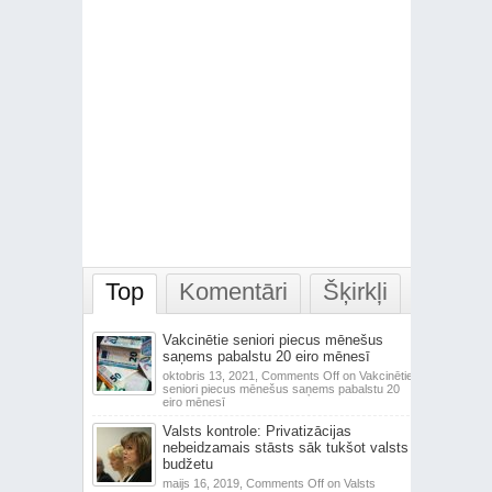
Top
Komentāri
Šķirkļi
Vakcinētie seniori piecus mēnešus
saņems pabalstu 20 eiro mēnesī
oktobris 13, 2021,
Comments Off
on Vakcinētie
seniori piecus mēnešus saņems pabalstu 20
eiro mēnesī
Valsts kontrole: Privatizācijas
nebeidzamais stāsts sāk tukšot valsts
budžetu
maijs 16, 2019,
Comments Off
on Valsts