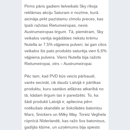
Pirms pāris gadiem lielveikals Sky rīkoja
reklāmas akciju Saturam ir nozīme, kurā
aicināja pirkt pazīstamu zīmolu preces, kas
īpaši ražotas Rietumeiropas, nevis
Austrumeiropas tirgum. Tā, piemēram, Sky
veikalos varēja iegādāties riekstu krēmu
Nutella ar 7,5% vājpiena pulveri, lai gan citos
veikalos šis pats produkts saturēja vien 6,6%
vājpiena pulvera. Viens Nutella bija ražots
Rietumeiropai, otrs – Austrumeiropai.
Pēc tam, kad PVD būs veicis pārbaudi,
varēs secināt, cik daudz Latvijā ir pārtikas
produktu, kuru sastāvs atšķiras atkarībā no
tā, kādam tirgum tas ir paredzēts. To, ka
šādi produkti Latvijā ir, apliecina pērn
notikušais skandāls ar šokolādes batoniņu
Mars, Snickers un Milky Way. Toreiz Veghela
rūpnīcā Nīderlandē, kas ražo šos batoniņus,
gadījās kļūme, un uzņēmums bija spiests