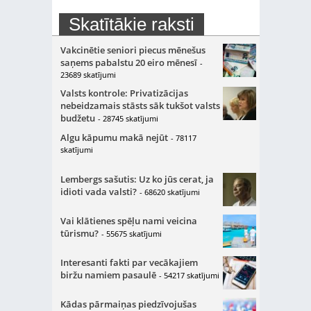
Skatītākie raksti
Vakcinētie seniori piecus mēnešus
saņems pabalstu 20 eiro mēnesī
-
23689 skatījumi
Valsts kontrole: Privatizācijas
nebeidzamais stāsts sāk tukšot valsts
budžetu
- 28745 skatījumi
Algu kāpumu makā nejūt
- 78117
skatījumi
Lembergs sašutis: Uz ko jūs cerat, ja
idioti vada valsti?
- 68620 skatījumi
Vai klātienes spēļu nami veicina
tūrismu?
- 55675 skatījumi
Interesanti fakti par vecākajiem
biržu namiem pasaulē
- 54217 skatījumi
Kādas pārmaiņas piedzīvojušas