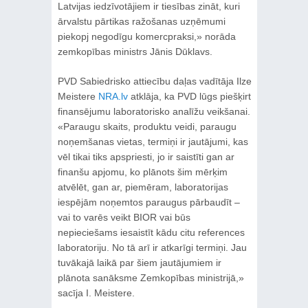
Latvijas iedzīvotājiem ir tiesības zināt, kuri
ārvalstu pārtikas ražošanas uzņēmumi
piekopj negodīgu komercpraksi,» norāda
zemkopības ministrs Jānis Dūklavs.
PVD Sabiedrisko attiecību daļas vadītāja Ilze
Meistere
NRA.lv
atklāja, ka PVD lūgs piešķirt
finansējumu laboratorisko analīžu veikšanai.
«Paraugu skaits, produktu veidi, paraugu
noņemšanas vietas, termiņi ir jautājumi, kas
vēl tikai tiks apspriesti, jo ir saistīti gan ar
finanšu apjomu, ko plānots šim mērķim
atvēlēt, gan ar, piemēram, laboratorijas
iespējām noņemtos paraugus pārbaudīt –
vai to varēs veikt BIOR vai būs
nepieciešams iesaistīt kādu citu references
laboratoriju. No tā arī ir atkarīgi termiņi. Jau
tuvākajā laikā par šiem jautājumiem ir
plānota sanāksme Zemkopības ministrijā,»
sacīja I. Meistere.