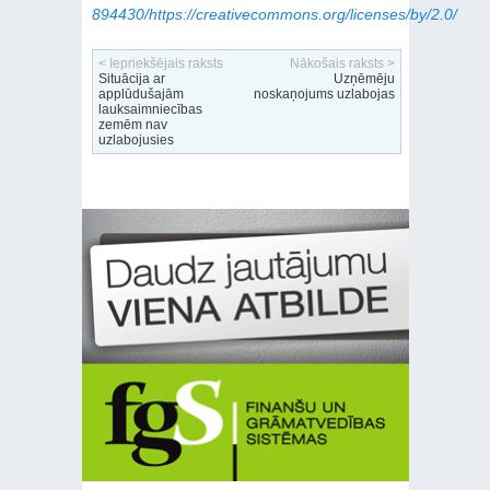
894430/https://creativecommons.org/licenses/by/2.0/
< Iepriekšējais raksts
Nākošais raksts >
Situācija ar
Uzņēmēju
applūdušajām
noskaņojums uzlabojas
lauksaimniecības
zemēm nav
uzlabojusies