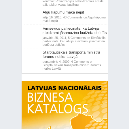
kontrole: Privatizācijas nebeidzamais stāsts
sāk tukšot valsts budžetu
Algu kāpumu makā nejūt
jūlijs 16, 2013,
48 Comments
on Algu kāpumu
makā nejūt
Rimšēvičs pārliecināts, ka Latvijai
steidzami jāsamazina budžeta deficīts
janvāris 25, 2011,
5 Comments
on Rimšēvičs
pārliecināts, ka Latvijai steidzami jāsamazina
budžeta deficīts
Starptautiskais transporta ministru
forums notiks Latvijā
septembris 4, 2009,
4 Comments
on
Starptautiskais transporta ministru forums
notiks Latvijā