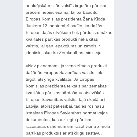
analoģiskām citās valstīs tirgotām pārtikas
precēm nepieciešama, lai pārbaudītu
Eiropas Komisijas prezidenta Žana Kloda
Junkera 13. septembrī sacīto, ka dažās
Eiropas daļās cilvēkiem tiek pārdoti zemākas
kvalitātes pārtikas produkti nekā citās
valstīs, lai gan iepakojums un zīmols ir
identiski, skaidro Zemkopības ministrija.
«Nav pieņemami, ja viena zīmola produkti
dažādās Eiropas Savienības valstīs tiek
tirgoti atšķirīgā kvalitātē. Ja Eiropas
Komisijas prezidenta teiktais par zemākas
kvalitātes pārtikas pārdošanu atsevišķās
Eiropas Savienības valstīs, tajā skaitā arī
Latvijā, atbilst patiesībai, tad es rosināšu
izmaiņas Eiropas Savienības normatīvajos
dokumentos, kas aizliegtu pārtikas
ražošanas uzņēmumiem ražot viena zīmola
pārtikas produktus ar atšķirīgu sastāvu.