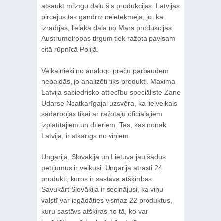
atsaukt milzīgu daļu šīs produkcijas. Latvijas
pircējus tas gandrīz neietekmēja, jo, kā
izrādījās, lielākā daļa no Mars produkcijas
Austrumeiropas tirgum tiek ražota pavisam
citā rūpnīcā Polijā.
Veikalnieki no analogo preču pārbaudēm
nebaidās, jo analizēti tiks produkti. Maxima
Latvija sabiedrisko attiecību speciāliste Zane
Udarse Neatkarīgajai uzsvēra, ka lielveikals
sadarbojas tikai ar ražotāju oficiālajiem
izplatītājiem un dīleriem. Tas, kas nonāk
Latvijā, ir atkarīgs no viņiem.
Ungārija, Slovākija un Lietuva jau šādus
pētījumus ir veikusi. Ungārijā atrasti 24
produkti, kuros ir sastāva atšķirības.
Savukārt Slovākija ir secinājusi, ka viņu
valstī var iegādāties vismaz 22 produktus,
kuru sastāvs atšķiras no tā, ko var