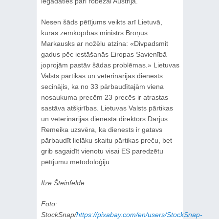
iegādāties pāri robežai Austrijā.
Nesen šāds pētījums veikts arī Lietuvā,
kuras zemkopības ministrs Broņus
Markausks ar nožēlu atzina: «Divpadsmit
gadus pēc iestāšanās Eiropas Savienībā
joprojām pastāv šādas problēmas.» Lietuvas
Valsts pārtikas un veterinārijas dienests
secinājis, ka no 33 pārbaudītajām viena
nosaukuma precēm 23 precēs ir atrastas
sastāva atšķirības. Lietuvas Valsts pārtikas
un veterinārijas dienesta direktors Darjus
Remeika uzsvēra, ka dienests ir gatavs
pārbaudīt lielāku skaitu pārtikas preču, bet
grib sagaidīt vienotu visai ES paredzētu
pētījumu metodoloģiju.
Ilze Šteinfelde
Foto:
StockSnap/
https://pixabay.com/en/users/StockSnap-