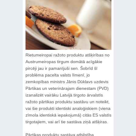
Rietumeiropai ražoto produktu atšķirības no
Austrumeiropas tirgum domātā acīgākie
pircēji jau ir pamanījuši sen. Šobrīd šī
problēma pacelta valsts līmenī, jo
zemkopības ministrs Jānis Dūklavs uzdevis
Pārtikas un veterinārajam dienestam (PVD)
izanalizēt vairāku Latvijā tirgoto ārvalstīs
ražoto pārtikas produktu sastāvu un noteikt,
vai šie produkti identiski analoģiskiem (viena
zīmola identiskā iepakojumā) citās ES valstīs
tirgotajiem, vai arī tie sastāva ziņā atšķiras.
Pārtikas produktu sastāva atbilstība