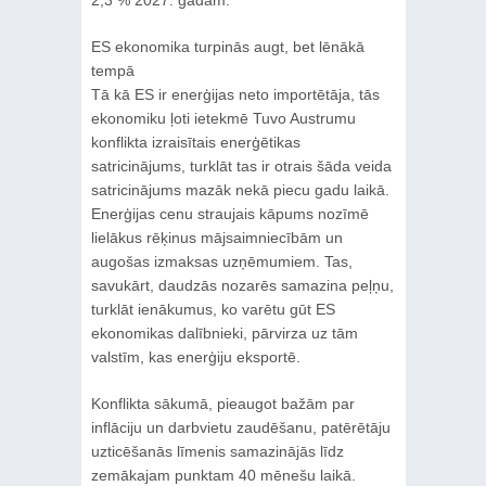
ES ekonomika turpinās augt, bet lēnākā
tempā
Tā kā ES ir enerģijas neto importētāja, tās
ekonomiku ļoti ietekmē Tuvo Austrumu
konflikta izraisītais enerģētikas
satricinājums, turklāt tas ir otrais šāda veida
satricinājums mazāk nekā piecu gadu laikā.
Enerģijas cenu straujais kāpums nozīmē
lielākus rēķinus mājsaimniecībām un
augošas izmaksas uzņēmumiem. Tas,
savukārt, daudzās nozarēs samazina peļņu,
turklāt ienākumus, ko varētu gūt ES
ekonomikas dalībnieki, pārvirza uz tām
valstīm, kas enerģiju eksportē.
Konflikta sākumā, pieaugot bažām par
inflāciju un darbvietu zaudēšanu, patērētāju
uzticēšanās līmenis samazinājās līdz
zemākajam punktam 40 mēnešu laikā.