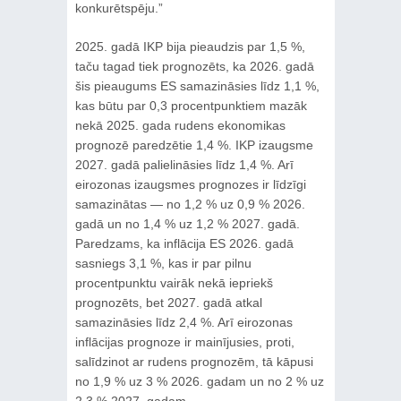
konkurētspēju.”
2025. gadā IKP bija pieaudzis par 1,5 %,
taču tagad tiek prognozēts, ka 2026. gadā
šis pieaugums ES samazināsies līdz 1,1 %,
kas būtu par 0,3 procentpunktiem mazāk
nekā 2025. gada rudens ekonomikas
prognozē paredzētie 1,4 %. IKP izaugsme
2027. gadā palielināsies līdz 1,4 %. Arī
eirozonas izaugsmes prognozes ir līdzīgi
samazinātas — no 1,2 % uz 0,9 % 2026.
gadā un no 1,4 % uz 1,2 % 2027. gadā.
Paredzams, ka inflācija ES 2026. gadā
sasniegs 3,1 %, kas ir par pilnu
procentpunktu vairāk nekā iepriekš
prognozēts, bet 2027. gadā atkal
samazināsies līdz 2,4 %. Arī eirozonas
inflācijas prognoze ir mainījusies, proti,
salīdzinot ar rudens prognozēm, tā kāpusi
no 1,9 % uz 3 % 2026. gadam un no 2 % uz
2,3 % 2027. gadam.