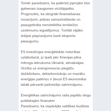
Tomēr paredzams, ka patēriņš joprojām būs
galvenais izaugsmes virzītājspēks.
Prognozēts, ka stingrāki finansēšanas
nosacījumi, peļņas samazināšanās un
paaugstināta nenoteiktība ierobežos
uzņēmumu ieguldījumus. Turklāt vājāks
ārējais pieprasījums kavē eksporta
pieaugumu.
ES investīcijas enerģētiskās noturības
uzlabošanā, jo īpaši pēc Krievijas pilna
mēroga iebrukuma Ukrainā, atmaksājas.
Virzība uz energoresursu piegāžu
dažādošanu, dekarbonizāciju un mazāku
enerģijas patēriņu ir ļāvusi ES ekonomikai
labāk pārvarēt pašreizējo satricinājumu.
Enerģētikas satricinājums rada papildu slogu
publiskajām finansēm
Paredzams, ka vispārējās valdības budžeta