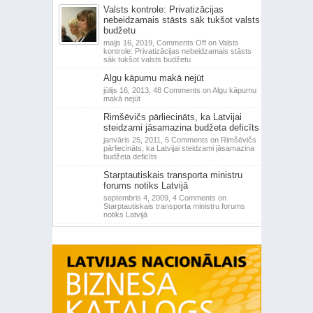
Valsts kontrole: Privatizācijas
nebeidzamais stāsts sāk tukšot valsts
budžetu
maijs 16, 2019,
Comments Off
on Valsts
kontrole: Privatizācijas nebeidzamais stāsts
sāk tukšot valsts budžetu
Algu kāpumu makā nejūt
jūlijs 16, 2013,
48 Comments
on Algu kāpumu
makā nejūt
Rimšēvičs pārliecināts, ka Latvijai
steidzami jāsamazina budžeta deficīts
janvāris 25, 2011,
5 Comments
on Rimšēvičs
pārliecināts, ka Latvijai steidzami jāsamazina
budžeta deficīts
Starptautiskais transporta ministru
forums notiks Latvijā
septembris 4, 2009,
4 Comments
on
Starptautiskais transporta ministru forums
notiks Latvijā