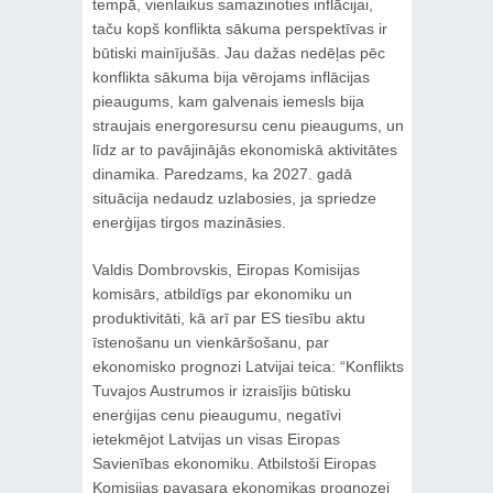
tempā, vienlaikus samazinoties inflācijai,
taču kopš konflikta sākuma perspektīvas ir
būtiski mainījušās. Jau dažas nedēļas pēc
konflikta sākuma bija vērojams inflācijas
pieaugums, kam galvenais iemesls bija
straujais energoresursu cenu pieaugums, un
līdz ar to pavājinājās ekonomiskā aktivitātes
dinamika. Paredzams, ka 2027. gadā
situācija nedaudz uzlabosies, ja spriedze
enerģijas tirgos mazināsies.
Valdis Dombrovskis, Eiropas Komisijas
komisārs, atbildīgs par ekonomiku un
produktivitāti, kā arī par ES tiesību aktu
īstenošanu un vienkāršošanu, par
ekonomisko prognozi Latvijai teica: “Konflikts
Tuvajos Austrumos ir izraisījis būtisku
enerģijas cenu pieaugumu, negatīvi
ietekmējot Latvijas un visas Eiropas
Savienības ekonomiku. Atbilstoši Eiropas
Komisijas pavasara ekonomikas prognozei