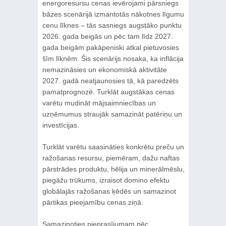
energoresursu cenas ievērojami pārsniegs
bāzes scenārijā izmantotās nākotnes līgumu
cenu līknes – tās­ sasniegs augstāko punktu
2026. gada beigās un pēc tam līdz 2027.
gada beigām pakāpeniski atkal pietuvosies
šīm līknēm. Šis scenārijs nosaka, ka inflācija
nemazināsies un ekonomiskā aktivitāte
2027. gadā neatjaunosies tā, kā paredzēts
pamatprognozē. Turklāt augstākas cenas
varētu mudināt mājsaimniecības un
uzņēmumus straujāk samazināt patēriņu un
investīcijas.
Turklāt varētu saasināties konkrētu preču un
ražošanas resursu, piemēram, dažu naftas
pārstrādes produktu, hēlija un minerālmēslu,
piegāžu trūkums, izraisot domino efektu
globālajās ražošanas ķēdēs un samazinot
pārtikas pieejamību cenas ziņā.
Samazinoties pieprasījumam pēc