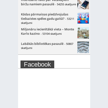
biržu namiem pasaulē
- 54255 skatījumi
Kādas pārmaiņas piedzīvojušas
tiešsaistes spēles gadu gaitā?
- 53211
skatījumi
Miljonāru iecienītākā vieta – Monte
Karlo kazino
- 53104 skatījumi
Labākās bibliotēkas pasaulē
- 50807
skatījumi
Facebook