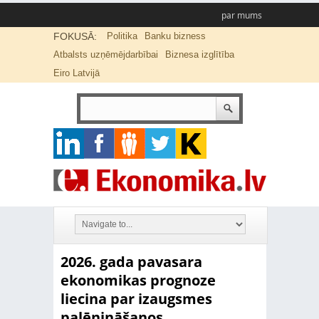
par mums
FOKUSĀ:
Politika
Banku bizness
Atbalsts uzņēmējdarbībai
Biznesa izglītība
Eiro Latvijā
2026. gada pavasara
ekonomikas prognoze
liecina par izaugsmes
palēnināšanos