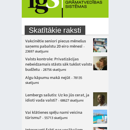
Skatītākie raksti
Vakcinētie seniori piecus mēnešus
saņems pabalstu 20 eiro mēnesī
-
23697 skatījumi
Valsts kontrole: Privatizācijas
nebeidzamais stāsts sāk tukšot valsts
budžetu
- 28756 skatījumi
Algu kāpumu makā nejūt
- 78135
skatījumi
Lembergs sašutis: Uz ko jūs cerat, ja
idioti vada valsti?
- 68627 skatījumi
Vai klātienes spēļu nami veicina
tūrismu?
- 55713 skatījumi
Interesanti fakti par vecākajiem