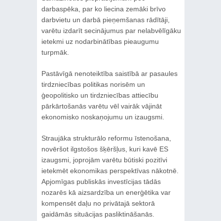
darbaspēka, par ko liecina zemāki brīvo
darbvietu un darbā pieņemšanas rādītāji,
varētu izdarīt secinājumus par nelabvēlīgāku
ietekmi uz nodarbinātības pieaugumu
turpmāk.
Pastāvīgā nenoteiktība saistībā ar pasaules
tirdzniecības politikas norisēm un
ģeopolitisko un tirdzniecības attiecību
pārkārtošanās varētu vēl vairāk vājināt
ekonomisko noskaņojumu un izaugsmi.
Straujāka strukturālo reformu īstenošana,
novēršot ilgstošos šķēršļus, kuri kavē ES
izaugsmi, joprojām varētu būtiski pozitīvi
ietekmēt ekonomikas perspektīvas nākotnē.
Apjomīgas publiskās investīcijas tādās
nozarēs kā aizsardzība un enerģētika var
kompensēt daļu no privātajā sektorā
gaidāmās situācijas pasliktināšanās.