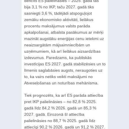
deficīts ES palielināsies – 2025. gadā tas
bija 3,1 % no IKP, taču 2027. gadā tiks
sasniegti 3,6 %, tādējādi atspoguļojot
zemāku ekonomisko aktivitāti, lielākus
procentu maksājumus valsts parāda
apkalpošanai, atbalsta pasākumus ar mērķi
mazināt augstāku enerģijas cenu ietekmi uz
neaizsargātām mājsaimniecībām un
uzņēmumiem, kā arī lielākus aizsardzības
izdevumus. Paredzams, ka publiskās
investīcijas ES 2027. gadā stabilizēsies un to
līmenis saglabāsies augsts, neraugoties uz
to, ka vairs netiks veikti maksājumi no
Atveseļošanas un noturības mehānisma.
Tiek prognozēts, ka arī ES parāda attiecība
pret IKP palielināsies – no 82,8 % 2025.
gadā līdz 84,2 % 2026. gadā un 85,3 %
2027. gadā. Eirozonā šī attiecība
palielināsies no 88,7 % 2025. gadā līdz
attiecīgi 90,2 % 2026. gadā un 91,2 % 2027.