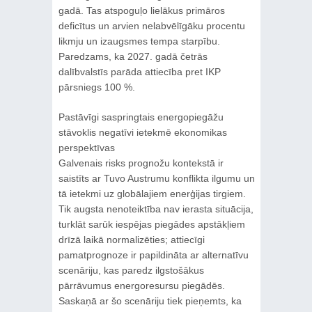
gadā. Tas atspoguļo lielākus primāros
deficītus un arvien nelabvēlīgāku procentu
likmju un izaugsmes tempa starpību.
Paredzams, ka 2027. gadā četrās
dalībvalstīs parāda attiecība pret IKP
pārsniegs 100 %.
Pastāvīgi saspringtais energopiegāžu
stāvoklis negatīvi ietekmē ekonomikas
perspektīvas
Galvenais risks prognožu kontekstā ir
saistīts ar Tuvo Austrumu konflikta ilgumu un
tā ietekmi uz globālajiem enerģijas tirgiem.
Tik augsta nenoteiktība nav ierasta situācija,
turklāt sarūk iespējas piegādes apstākļiem
drīzā laikā normalizēties; attiecīgi
pamatprognoze ir papildināta ar alternatīvu
scenāriju, kas paredz ilgstošākus
pārrāvumus energoresursu piegādēs.
Saskaņā ar šo scenāriju tiek pieņemts, ka