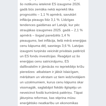
šo notikumu ietekmē ES izaugsme 2026.
gadā būs zemāka nekā iepriekš tika
prognozēts – 1,1 % apmērā, savukārt
inflācija pieaugs līdz 3,1 %. Līdzīgas
tendences gaidāmas arī Latvijā, kur pēc
straujākas izaugsmes 2025. gadā – 2,1 %
apmērā – šogad paredzēts 1,4 %
pieaugums, bet inflācija, lielā mērā enerģijas
cenu kāpuma dēļ, sasniegs 3,6 %. Latvijas
izaugsmi turpinās veicināt privātais patēriņš
un ES fondu investīcijas. Reaģējot uz šo
enerģijas cenu satricinājumu, ES
dalībvalstīm ir jāmācās no iepriekšējo krīžu
pieredzes: atbalstam ir jābūt īslaicīgam,
mērķētam un vērstam uz tiem iedzīvotājiem
un uzņēmumiem, kurus cenu kāpums skar
vissmagāk, saglabājot fiskālo ilgtspēju un
neveicinot fosilā kurināmā patēriņu. Tāpat
jāturpina reformas, kas stiprina mūsu
enerģētisko neatkarību un ekonomikas