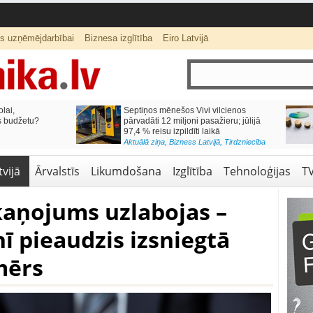
ts uzņēmējdarbībai
Biznesa izglītība
Eiro Latvijā
lai,
Septiņos mēnešos Vivi vilcienos
s budžetu?
pārvadāti 12 miljoni pasažieru; jūlijā
97,4 % reisu izpildīti laikā
Aktuālā ziņa
,
Bizness Latvijā
,
Tirdzniecība
vijā
Ārvalstīs
Likumdošana
Izglītība
Tehnoloģijas
T
ņojums uzlabojas –
ī pieaudzis izsniegtā
mērs