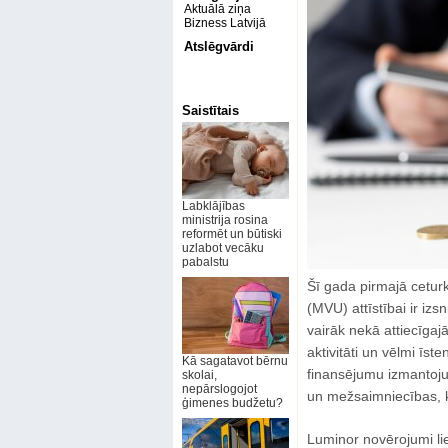
Aktuālā ziņa
Bizness Latvijā
Atslēgvārdi
Saistītais
Labklājības
ministrija rosina
reformēt un būtiski
uzlabot vecāku
pabalstu
Šī gada pirmajā cetu
(MVU) attīstībai ir iz
vairāk nekā attiecīga
aktivitāti un vēlmi īst
Kā sagatavot bērnu
finansējumu izmantoju
skolai,
nepārslogojot
un mežsaimniecības, 
ģimenes budžetu?
Luminor novērojumi l