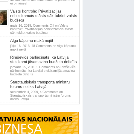
eiro mēnesī
Valsts kontrole: Privatizācijas
nebeidzamais stāsts sāk tukšot valsts
budžetu
maijs 16, 2019,
Comments Off
on Valsts
kontrole: Privatizācijas nebeidzamais stāsts
sāk tukšot valsts budžetu
Algu kāpumu makā nejūt
jūlijs 16, 2013,
48 Comments
on Algu kāpumu
makā nejūt
Rimšēvičs pārliecināts, ka Latvijai
steidzami jāsamazina budžeta deficīts
janvāris 25, 2011,
5 Comments
on Rimšēvičs
pārliecināts, ka Latvijai steidzami jāsamazina
budžeta deficīts
Starptautiskais transporta ministru
forums notiks Latvijā
septembris 4, 2009,
4 Comments
on
Starptautiskais transporta ministru forums
notiks Latvijā