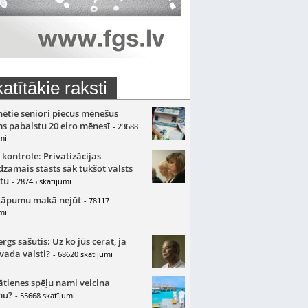
atītākie raksti
nētie seniori piecus mēnešus
s pabalstu 20 eiro mēnesī
- 23688
mi
 kontrole: Privatizācijas
zamais stāsts sāk tukšot valsts
tu
- 28745 skatījumi
kāpumu makā nejūt
- 78117
mi
gs sašutis: Uz ko jūs cerat, ja
 vada valsti?
- 68620 skatījumi
ātienes spēļu nami veicina
mu?
- 55668 skatījumi