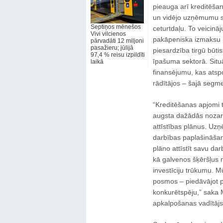
pieauga arī kreditēša
un vidējo uzņēmumu s
Septiņos mēnešos
ceturtdaļu. To veicinā
Vivi vilcienos
pakāpeniska izmaksu 
pārvadāti 12 miljoni
pasažieru; jūlijā
piesardzība tirgū būti
97,4 % reisu izpildīti
īpašuma sektorā. Situāc
laikā
finansējumu, kas atsp
rādītājos – šajā segm
“Kreditēšanas apjomi tu
augsta dažādās nozarē
attīstības plānus. Uzņ
darbības paplašināša
plāno attīstīt savu da
kā galvenos šķēršļus 
investīciju trūkumu. M
posmos – piedāvājot p
konkurētspēju,” saka
apkalpošanas vadītājs