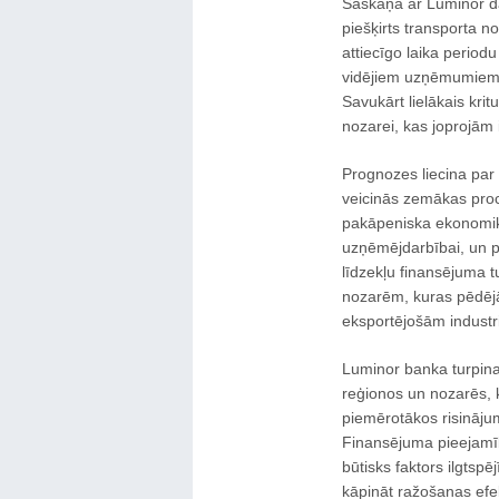
Saskaņā ar Luminor da
piešķirts transporta n
attiecīgo laika period
vidējiem uzņēmumiem,
Savukārt lielākais kri
nozarei, kas joprojām 
Prognozes liecina par
veicinās zemākas proc
pakāpeniska ekonomik
uzņēmējdarbībai, un p
līdzekļu finansējuma t
nozarēm, kuras pēdējā
eksportējošām industr
Luminor banka turpina
reģionos un nozarēs, k
piemērotākos risināju
Finansējuma pieejamī
būtisks faktors ilgtsp
kāpināt ražošanas efekt