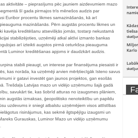
nas aktivitāte – pieprasījums pēc jauniem aizdevumiem mazo
Intere
egmentā šī gada pirmajos trīs mēnešos audzis par
namie
jusi Euribor procentu likmes samazināšanās, kā arī
pieauguma mazināšanās. Pērn augstās procentu likmes un
Kādas
tiešsa
ski kavēja kreditēšanu atsevišķās jomās, tostarp nekustamā
skatīju
ijai stabilizējoties, uzņēmēji atkal aktīvi izmanto bankas
Miljo
oguļojas arī izteikti augstos pirmā ceturkšņa pieauguma
Karlo
entā Luminor kreditēšanas apjoms ir daudzkārt audzis.
Labāk
rpina stabili pieaugt, un interese par finansējuma piesaisti ir
skatīju
s, kas norāda, ka uzņēmēji arvien mērķtiecīgāk īsteno savus
ēmumi ir gatavi investēt gan jaunos projektos, gan esošās
nā. Trešdaļa Latvijas mazo un vidējo uzņēmumu šajā gadā
F
rbību, savukārt tie, kas šobrīd atturas no izaugsmes plāniem,
min augstās izmaksas, ģeopolitisko nenoteiktību un papildu
ūsu uzdevums ir sniegt atbalstu uzņēmējiem visos attīstības
ielāgotus risinājumus, kas sekmē ilgtspējīgu izaugsmi un
 Mareks Gurauskas, Luminor Mazo un vidējo uzņēmumu
.