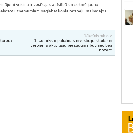
isinājumi veicina investīcijas attīstībā un sekmē jaunu
 palīdzot uzņēmumiem saglabāt konkurētspēju mainīgajos
Nākošais raksts >
kurora
1. ceturksnī palielinās investīciju skaits un
vērojams aktivitāšu pieaugums būvniecības
nozarē