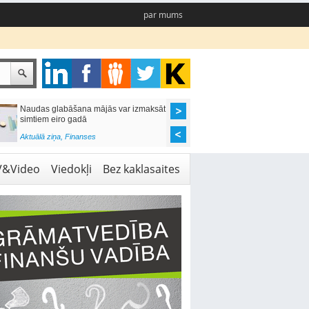
par mums
Naudas glabāšana mājās var izmaksāt
Katrs desmitais mājok
simtiem eiro gadā
pieteikums tiek noraid
kredītvēstures dēļ
Aktuālā ziņa
,
Finanses
Aktuālā ziņa
,
Finanses
V&Video
Viedokļi
Bez kaklasaites