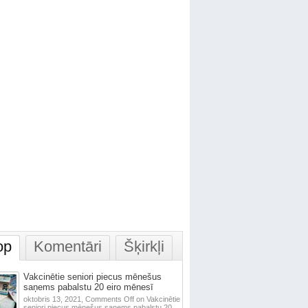
op
Komentāri
Šķirkļi
Vakcinētie seniori piecus mēnešus
saņems pabalstu 20 eiro mēnesī
oktobris 13, 2021,
Comments Off
on Vakcinētie
seniori piecus mēnešus saņems pabalstu 20