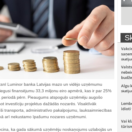
Sk
Vakci
saņem
skatīju
Valsts
nebeid
budže
rksnī Luminor banka Latvijas mazo un vidējo uzņēmumu
Algu 
sniegusi finansējumu 33,3 miljonu eiro apmērā, kas ir par 25%
skatīju
jā periodā pērn. Pieaugums atspoguļo uzņēmēju augošo
Lember
enot investīciju projektus dažādās nozarēs. Visaktīvāk
idioti
ši transporta, administratīvo pakalpojumu, lauksaimniecības
kā arī nekustamo īpašumu nozares uzņēmumi.
Vai kl
tūris
iecina, ka gada sākumā uzņēmēju noskaņojums uzlabojās un