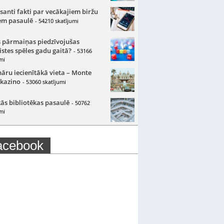
santi fakti par vecākajiem biržu
m pasaulē
- 54210 skatījumi
 pārmaiņas piedzīvojušas
istes spēles gadu gaitā?
- 53166
mi
nāru iecienītākā vieta – Monte
 kazino
- 53060 skatījumi
ās bibliotēkas pasaulē
- 50762
mi
acebook