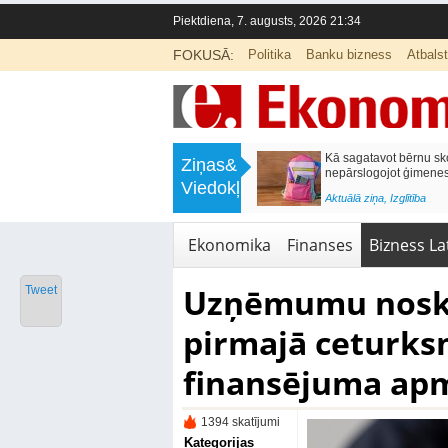
Piektdiena, 7. augusts, 2026 21:34
FOKUSĀ:
Politika
Banku bizness
Atbals
>
Labklājības ministrija rosina reformēt
Kā sagatavot bērnu sko
Ziņas&
un būtiski uzlabot vecāku pabalstu
nepārslogojot ģimene
Viedokļi
<
Aktuālā ziņa
,
Ekonomika
Aktuālā ziņa
,
Izglītība
Ekonomika
Finanses
Bizness Lat
Uzņēmumu noska
Tweet
pirmajā ceturksn
finansējuma ap
1394 skatījumi
Kategorijas