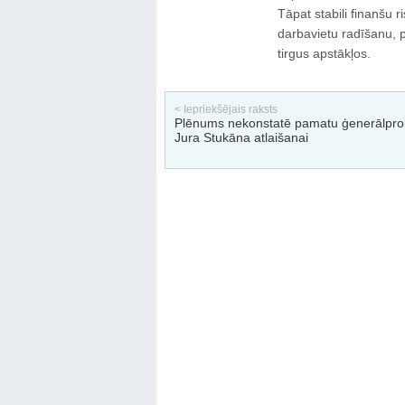
Tāpat stabili finanšu r
darbavietu radīšanu,
tirgus apstākļos.
< Iepriekšējais raksts
Plēnums nekonstatē pamatu ģenerālpro
Jura Stukāna atlaišanai