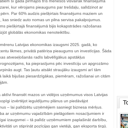
tiem šī gada pirmajos trīs mēnešos visvairāk finansējuma
ozarei, kur vērojams pieaugums par trešdaļu, salīdzinot ar
u pērn. Par 60% audzis piešķirtais finansējums maziem un
 kas sniedz auto nomas un pilna servisa pakalpojumus.
tums piešķirtajā finansējumā bijis kokapstrādes ražošanas
izjūt globālās ekonomikas nenoteiktību.
 mērenu Latvijas ekonomikas izaugsmi 2025. gadā, ko
entu likmes, privātā patēriņa pieaugums un investīcijas. Šāda
as atveseļošanās radīs labvēlīgākus apstākļus
rognozējams, ka pieprasījums pēc investīciju un apgrozāmo
urpinās augt. Tas ļautu atsākt straujāku izaugsmi arī tām
 laikā bijušas piesardzīgākas, piemēram, ražošanai un citām
ijām.
 aktīvi finansēt mazos un vidējos uzņēmumus visos Latvijas
opīgi izvērtējot ieguldījumu plānus un piedāvājot
T
mus – lai palīdzētu uzņēmējiem sasniegt biznesa mērķus.
ba ar uzņēmumu vajadzībām pielāgotiem nosacījumiem ir
ējīgai izaugsmei – tā palīdz uzņēmumiem paplašināt darbību,
ivitāti un stiprināt pozīcijas gan vietējā, gan eksporta tirgū.