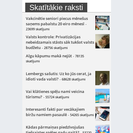
Skatītākie raksti
Vakcinētie seniori piecus mēnešus
saņems pabalstu 20 eiro mēnesī
-
23699 skatījumi
Valsts kontrole: Privatizācijas
nebeidzamais stāsts sāk tukšot valsts
budžetu
- 28756 skatījumi
Algu kāpumu makā nejūt
- 78135
skatījumi
Lembergs sašutis: Uz ko jūs cerat, ja
idioti vada valsti?
- 68628 skatījumi
Vai klātienes spēļu nami veicina
tūrismu?
- 55724 skatījumi
Interesanti fakti par vecākajiem
biržu namiem pasaulē
- 54265 skatījumi
Kādas pārmaiņas piedzīvojušas
tiešsaistes spēles gadu gaitā?
- 53220