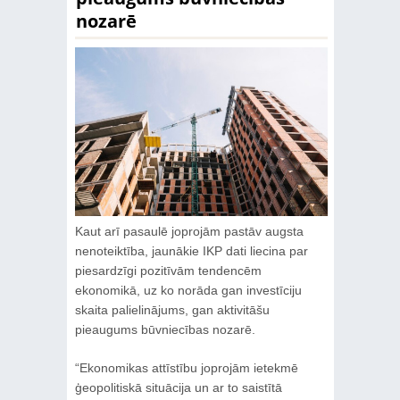
nozarē
Kaut arī pasaulē joprojām pastāv augsta
nenoteiktība, jaunākie IKP dati liecina par
piesardzīgi pozitīvām tendencēm
ekonomikā, uz ko norāda gan investīciju
skaita palielinājums, gan aktivitāšu
pieaugums būvniecības nozarē.
“Ekonomikas attīstību joprojām ietekmē
ģeopolitiskā situācija un ar to saistītā