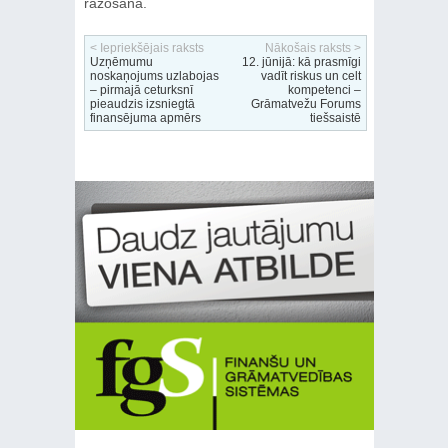
ražošanā.
< Iepriekšējais raksts
Nākošais raksts >
Uzņēmumu
12. jūnijā: kā prasmīgi
noskaņojums uzlabojas
vadīt riskus un celt
– pirmajā ceturksnī
kompetenci –
pieaudzis izsniegtā
Grāmatvežu Forums
finansējuma apmērs
tiešsaistē