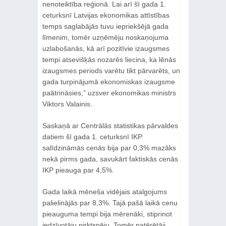
nenoteiktība reģionā. Lai arī šī gada 1.
ceturksnī Latvijas ekonomikas attīstības
temps saglabājās tuvu iepriekšējā gada
līmenim, tomēr uzņēmēju noskaņojuma
uzlabošanās, kā arī pozitīvie izaugsmes
tempi atsevišķās nozarēs liecina, ka lēnās
izaugsmes periods varētu tikt pārvarēts, un
gada turpinājumā ekonomiskas izaugsme
paātrināsies,” uzsver ekonomikas ministrs
Viktors Valainis.
Saskaņā ar Centrālās statistikas pārvaldes
datiem šī gada 1. ceturksnī IKP
salīdzināmās cenās bija par 0,3% mazāks
nekā pirms gada, savukārt faktiskās cenās
IKP pieauga par 4,5%.
Gada laikā mēneša vidējais atalgojums
palielinājās par 8,3%. Tajā pašā laikā cenu
pieauguma tempi bija mērenāki, stiprinot
iedzīvotāju pirktspēju. Tomēr patērētāji