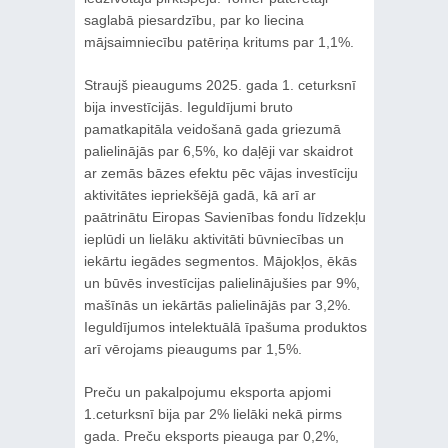
saglabā piesardzību, par ko liecina
mājsaimniecību patēriņa kritums par 1,1%.
Straujš pieaugums 2025. gada 1. ceturksnī
bija investīcijās. Ieguldījumi bruto
pamatkapitāla veidošanā gada griezumā
palielinājās par 6,5%, ko daļēji var skaidrot
ar zemās bāzes efektu pēc vājas investīciju
aktivitātes iepriekšējā gadā, kā arī ar
paātrinātu Eiropas Savienības fondu līdzekļu
ieplūdi un lielāku aktivitāti būvniecības un
iekārtu iegādes segmentos. Mājokļos, ēkās
un būvēs investīcijas palielinājušies par 9%,
mašīnās un iekārtās palielinājās par 3,2%.
Ieguldījumos intelektuālā īpašuma produktos
arī vērojams pieaugums par 1,5%.
Preču un pakalpojumu eksporta apjomi
1.ceturksnī bija par 2% lielāki nekā pirms
gada. Preču eksports pieauga par 0,2%,