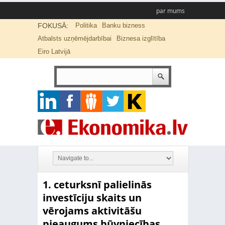
par mums
FOKUSĀ:
Politika
Banku bizness
Atbalsts uzņēmējdarbībai
Biznesa izglītība
Eiro Latvijā
1. ceturksnī palielinās
investīciju skaits un
vērojams aktivitāšu
pieaugums būvniecības