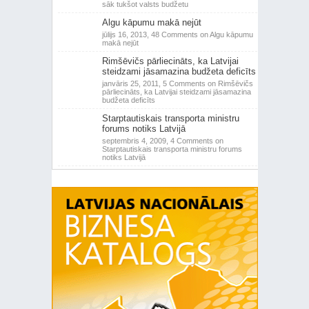
sāk tukšot valsts budžetu
Algu kāpumu makā nejūt
jūlijs 16, 2013,
48 Comments
on Algu kāpumu
makā nejūt
Rimšēvičs pārliecināts, ka Latvijai
steidzami jāsamazina budžeta deficīts
janvāris 25, 2011,
5 Comments
on Rimšēvičs
pārliecināts, ka Latvijai steidzami jāsamazina
budžeta deficīts
Starptautiskais transporta ministru
forums notiks Latvijā
septembris 4, 2009,
4 Comments
on
Starptautiskais transporta ministru forums
notiks Latvijā