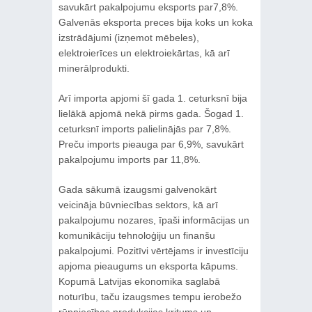
savukārt pakalpojumu eksports par7,8%.
Galvenās eksporta preces bija koks un koka
izstrādājumi (izņemot mēbeles),
elektroierīces un elektroiekārtas, kā arī
minerālprodukti.
Arī importa apjomi šī gada 1. ceturksnī bija
lielākā apjomā nekā pirms gada. Šogad 1.
ceturksnī imports palielinājās par 7,8%.
Preču imports pieauga par 6,9%, savukārt
pakalpojumu imports par 11,8%.
Gada sākumā izaugsmi galvenokārt
veicināja būvniecības sektors, kā arī
pakalpojumu nozares, īpaši informācijas un
komunikāciju tehnoloģiju un finanšu
pakalpojumi. Pozitīvi vērtējams ir investīciju
apjoma pieaugums un eksporta kāpums.
Kopumā Latvijas ekonomika saglabā
noturību, taču izaugsmes tempu ierobežo