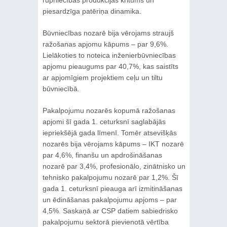
rūpniecības produkcijas kritums un
piesardzīga patēriņa dinamika.
Būvniecības nozarē bija vērojams straujš
ražošanas apjomu kāpums – par 9,6%.
Lielākoties to noteica inženierbūvniecības
apjomu pieaugums par 40,7%, kas saistīts
ar apjomīgiem projektiem ceļu un tiltu
būvniecībā.
Pakalpojumu nozarēs kopumā ražošanas
apjomi šī gada 1. ceturksnī saglabājās
iepriekšējā gada līmenī. Tomēr atsevišķās
nozarēs bija vērojams kāpums – IKT nozarē
par 4,6%, finanšu un apdrošināšanas
nozarē par 3,4%, profesionālo, zinātnisko un
tehnisko pakalpojumu nozarē par 1,2%. Šī
gada 1. ceturksnī pieauga arī izmitināšanas
un ēdināšanas pakalpojumu apjoms – par
4,5%. Saskaņā ar CSP datiem sabiedrisko
pakalpojumu sektorā pievienotā vērtība