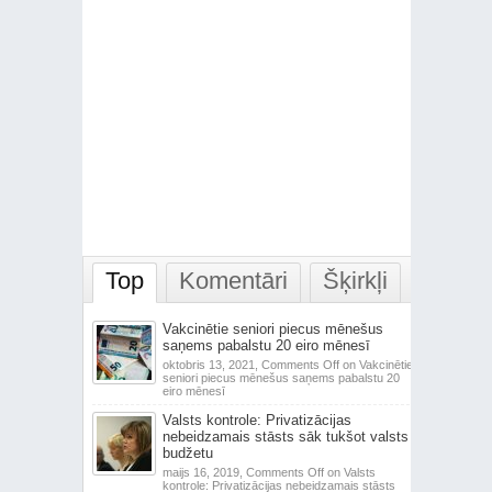
Top
Komentāri
Šķirkļi
Vakcinētie seniori piecus mēnešus
saņems pabalstu 20 eiro mēnesī
oktobris 13, 2021,
Comments Off
on Vakcinētie
seniori piecus mēnešus saņems pabalstu 20
eiro mēnesī
Valsts kontrole: Privatizācijas
nebeidzamais stāsts sāk tukšot valsts
budžetu
maijs 16, 2019,
Comments Off
on Valsts
kontrole: Privatizācijas nebeidzamais stāsts