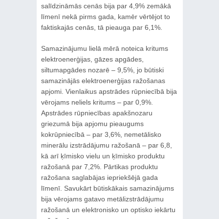
salīdzināmās cenās bija par 4,9% zemākā
līmenī nekā pirms gada, kamēr vērtējot to
faktiskajās cenās, tā pieauga par 6,1%.
Samazinājumu lielā mērā noteica kritums
elektroenerģijas, gāzes apgādes,
siltumapgādes nozarē – 9,5%, jo būtiski
samazinājās elektroenerģijas ražošanas
apjomi. Vienlaikus apstrādes rūpniecībā bija
vērojams neliels kritums – par 0,9%.
Apstrādes rūpniecības apakšnozaru
griezumā bija apjomu pieaugums
kokrūpniecībā – par 3,6%, nemetālisko
minerālu izstrādājumu ražošanā – par 6,8,
kā arī ķīmisko vielu un ķīmisko produktu
ražošanā par 7,2%. Pārtikas produktu
ražošana saglabājas iepriekšējā gada
līmenī. Savukārt būtiskākais samazinājums
bija vērojams gatavo metālizstrādājumu
ražošanā un elektronisko un optisko iekārtu