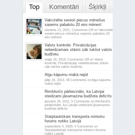
Top
Komentāri
Šķirkļi
Vakcinētie seniori piecus mēnešus
saņems pabalstu 20 eiro mēnesī
oktobris 13, 2021,
Comments Off
on Vakcinētie
seniori piecus mēnešus saņems pabalstu 20
eiro mēnesī
Valsts kontrole: Privatizācijas
nebeidzamais stāsts sāk tukšot valsts
budžetu
maijs 16, 2019,
Comments Off
on Valsts
kontrole: Privatizācijas nebeidzamais stāsts
sāk tukšot valsts budžetu
Algu kāpumu makā nejūt
jūlijs 16, 2013,
48 Comments
on Algu kāpumu
makā nejūt
Rimšēvičs pārliecināts, ka Latvijai
steidzami jāsamazina budžeta deficīts
janvāris 25, 2011,
5 Comments
on Rimšēvičs
pārliecināts, ka Latvijai steidzami jāsamazina
budžeta deficīts
Starptautiskais transporta ministru
forums notiks Latvijā
septembris 4, 2009,
4 Comments
on
Starptautiskais transporta ministru forums
notiks Latvijā