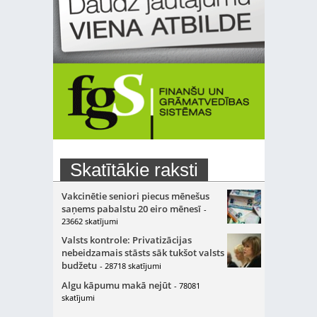
Skatītākie raksti
Vakcinētie seniori piecus mēnešus
saņems pabalstu 20 eiro mēnesī
-
23662 skatījumi
Valsts kontrole: Privatizācijas
nebeidzamais stāsts sāk tukšot valsts
budžetu
- 28718 skatījumi
Algu kāpumu makā nejūt
- 78081
skatījumi