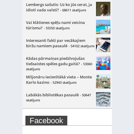
Lembergs sašutis: Uz ko jūs cerat, ja
idioti vada valsti?
- 68611 skatījumi
Vai klātienes spēļu nami veicina
tūrismu?
- 55550 skatījumi
Interesanti fakti par vecākajiem
biržu namiem pasaulē
- 54102 skatījumi
Kādas pārmaiņas piedzīvojušas
tiešsaistes spēles gadu gaitā?
- 53060
skatījumi
Miljonāru iecienītākā vieta – Monte
Karlo kazino
- 52943 skatījumi
Labākās bibliotēkas pasaulē
- 50647
skatījumi
Facebook