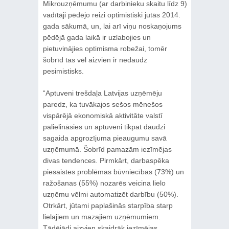
Mikrouzņēmumu (ar darbinieku skaitu līdz 9)
vadītāji pēdējo reizi optimistiski jutās 2014.
gada sākumā, un, lai arī viņu noskaņojums
pēdējā gada laikā ir uzlabojies un
pietuvinājies optimisma robežai, tomēr
šobrīd tas vēl aizvien ir nedaudz
pesimistisks.
“Aptuveni trešdaļa Latvijas uzņēmēju
paredz, ka tuvākajos sešos mēnešos
vispārējā ekonomiskā aktivitāte valstī
palielināsies un aptuveni tikpat daudzi
sagaida apgrozījuma pieaugumu savā
uzņēmumā. Šobrīd pamazām iezīmējas
divas tendences. Pirmkārt, darbaspēka
piesaistes problēmas būvniecības (73%) un
ražošanas (55%) nozarēs veicina lielo
uzņēmu vēlmi automatizēt darbību (50%).
Otrkārt, jūtami paplašinās starpība starp
lielajiem un mazajiem uzņēmumiem.
Tādējādi aizvien skaidrāk iezīmējas