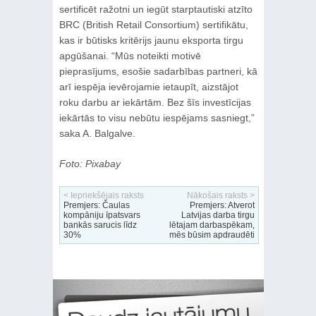
sertificēt ražotni un iegūt starptautiski atzīto
BRC (British Retail Consortium) sertifikātu,
kas ir būtisks kritērijs jaunu eksporta tirgu
apgūšanai. “Mūs noteikti motivē
pieprasījums, esošie sadarbības partneri, kā
arī iespēja ievērojamie ietaupīt, aizstājot
roku darbu ar iekārtām. Bez šīs investīcijas
iekārtās to visu nebūtu iespējams sasniegt,”
saka A. Balgalve.
Foto: Pixabay
< Iepriekšējais raksts
Nākošais raksts >
Premjers: Čaulas
Premjers: Atverot
kompāniju īpatsvars
Latvijas darba tirgu
bankās sarucis līdz
lētajam darbaspēkam,
30%
mēs būsim apdraudēti