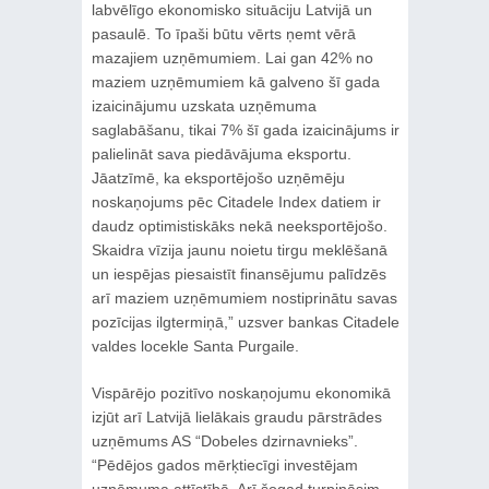
labvēlīgo ekonomisko situāciju Latvijā un
pasaulē. To īpaši būtu vērts ņemt vērā
mazajiem uzņēmumiem. Lai gan 42% no
maziem uzņēmumiem kā galveno šī gada
izaicinājumu uzskata uzņēmuma
saglabāšanu, tikai 7% šī gada izaicinājums ir
palielināt sava piedāvājuma eksportu.
Jāatzīmē, ka eksportējošo uzņēmēju
noskaņojums pēc Citadele Index datiem ir
daudz optimistiskāks nekā neeksportējošo.
Skaidra vīzija jaunu noietu tirgu meklēšanā
un iespējas piesaistīt finansējumu palīdzēs
arī maziem uzņēmumiem nostiprinātu savas
pozīcijas ilgtermiņā,” uzsver bankas Citadele
valdes locekle Santa Purgaile.
Vispārējo pozitīvo noskaņojumu ekonomikā
izjūt arī Latvijā lielākais graudu pārstrādes
uzņēmums AS “Dobeles dzirnavnieks”.
“Pēdējos gados mērķtiecīgi investējam
uzņēmuma attīstībā. Arī šogad turpināsim