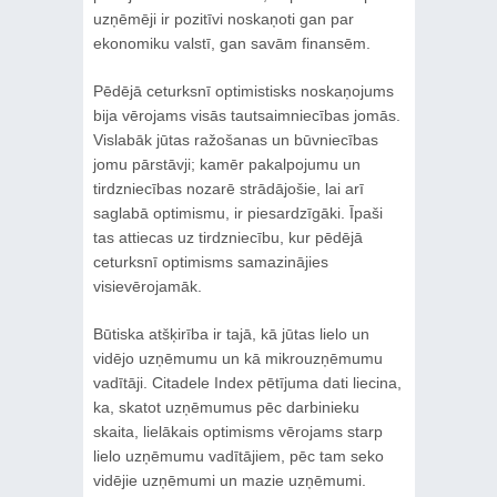
uzņēmēji ir pozitīvi noskaņoti gan par
ekonomiku valstī, gan savām finansēm.
Pēdējā ceturksnī optimistisks noskaņojums
bija vērojams visās tautsaimniecības jomās.
Vislabāk jūtas ražošanas un būvniecības
jomu pārstāvji; kamēr pakalpojumu un
tirdzniecības nozarē strādājošie, lai arī
saglabā optimismu, ir piesardzīgāki. Īpaši
tas attiecas uz tirdzniecību, kur pēdējā
ceturksnī optimisms samazinājies
visievērojamāk.
Būtiska atšķirība ir tajā, kā jūtas lielo un
vidējo uzņēmumu un kā mikrouzņēmumu
vadītāji. Citadele Index pētījuma dati liecina,
ka, skatot uzņēmumus pēc darbinieku
skaita, lielākais optimisms vērojams starp
lielo uzņēmumu vadītājiem, pēc tam seko
vidējie uzņēmumi un mazie uzņēmumi.