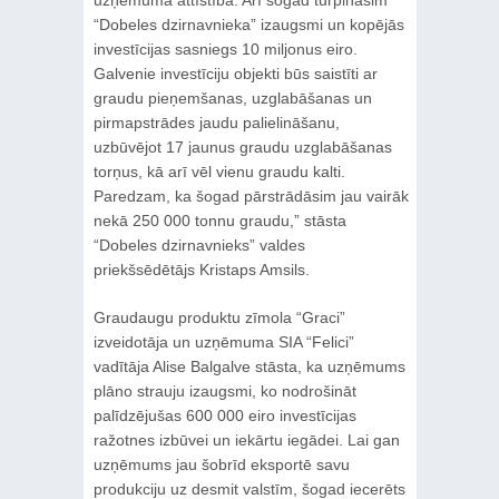
“Dobeles dzirnavnieka” izaugsmi un kopējās
investīcijas sasniegs 10 miljonus eiro.
Galvenie investīciju objekti būs saistīti ar
graudu pieņemšanas, uzglabāšanas un
pirmapstrādes jaudu palielināšanu,
uzbūvējot 17 jaunus graudu uzglabāšanas
torņus, kā arī vēl vienu graudu kalti.
Paredzam, ka šogad pārstrādāsim jau vairāk
nekā 250 000 tonnu graudu,” stāsta
“Dobeles dzirnavnieks” valdes
priekšsēdētājs Kristaps Amsils.
Graudaugu produktu zīmola “Graci”
izveidotāja un uzņēmuma SIA “Felici”
vadītāja Alise Balgalve stāsta, ka uzņēmums
plāno strauju izaugsmi, ko nodrošināt
palīdzējušas 600 000 eiro investīcijas
ražotnes izbūvei un iekārtu iegādei. Lai gan
uzņēmums jau šobrīd eksportē savu
produkciju uz desmit valstīm, šogad iecerēts