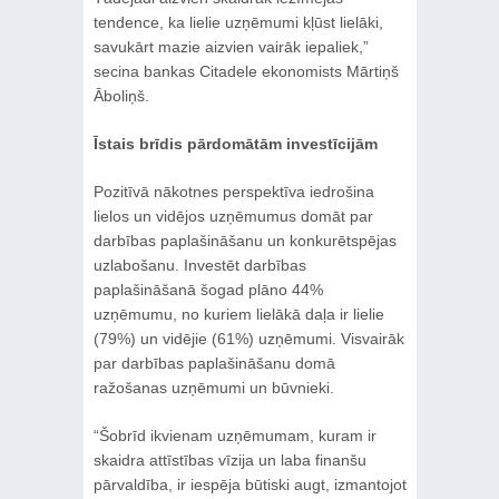
tendence, ka lielie uzņēmumi kļūst lielāki,
savukārt mazie aizvien vairāk iepaliek,”
secina bankas Citadele ekonomists Mārtiņš
Āboliņš.
Īstais brīdis pārdomātām investīcijām
Pozitīvā nākotnes perspektīva iedrošina
lielos un vidējos uzņēmumus domāt par
darbības paplašināšanu un konkurētspējas
uzlabošanu. Investēt darbības
paplašināšanā šogad plāno 44%
uzņēmumu, no kuriem lielākā daļa ir lielie
(79%) un vidējie (61%) uzņēmumi. Visvairāk
par darbības paplašināšanu domā
ražošanas uzņēmumi un būvnieki.
“Šobrīd ikvienam uzņēmumam, kuram ir
skaidra attīstības vīzija un laba finanšu
pārvaldība, ir iespēja būtiski augt, izmantojot