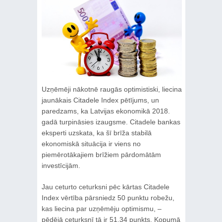
Uzņēmēji nākotnē raugās optimistiski, liecina
jaunākais Citadele Index pētījums, un
paredzams, ka Latvijas ekonomikā 2018.
gadā turpināsies izaugsme. Citadele bankas
eksperti uzskata, ka šī brīža stabilā
ekonomiskā situācija ir viens no
piemērotākajiem brīžiem pārdomātām
investīcijām.
Jau ceturto ceturksni pēc kārtas Citadele
Index vērtība pārsniedz 50 punktu robežu,
kas liecina par uzņēmēju optimismu, –
pēdējā ceturksnī tā ir 51,34 punkts. Kopumā