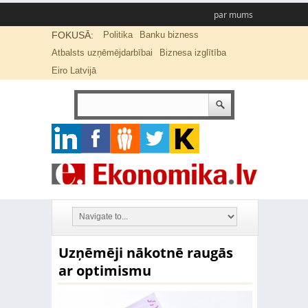
par mums
FOKUSĀ:
Politika
Banku bizness
Atbalsts uzņēmējdarbībai
Biznesa izglītība
Eiro Latvijā
Uzņēmēji nākotnē raugās
ar optimismu