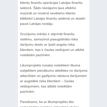
klientu finanšu operācijas Latvijas finanšu
sektorā. Šāds risinājums ļaus efektīvi
mazināt un novērst nevēlamo klientu
klātbūtni Latvijas finanšu sistēmā un skaidri
paust Latvijas nostāju.
Grozījumu mērķis ir stiprināt finanšu
sistēmu, samazinot paaugstināta riska
darījumu skaitu ar īpaši augsta riska
klientiem, kas ir čaulas veidojumi un atbilst
noteiktām pazīmēm.
Likumprojekts nosaka noteiktiem likuma
subjektiem pienākumu atteikties no darījuma
attiecībām un gadījuma rakstura darījumiem
ar augstākā riska klientiem – čaulas
veidojumiem, kas atbilst noteiktām
pazīmēm.
Paredzams, ka ar likumprojektu tiks