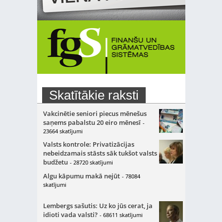
Skatītākie raksti
Vakcinētie seniori piecus mēnešus
saņems pabalstu 20 eiro mēnesī
-
23664 skatījumi
Valsts kontrole: Privatizācijas
nebeidzamais stāsts sāk tukšot valsts
budžetu
- 28720 skatījumi
Algu kāpumu makā nejūt
- 78084
skatījumi
Lembergs sašutis: Uz ko jūs cerat, ja
idioti vada valsti?
- 68611 skatījumi