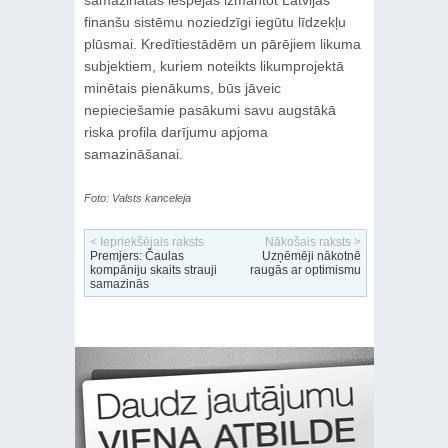
samazinātas iespējas izmantot Latvijas
finanšu sistēmu noziedzīgi iegūtu līdzekļu
plūsmai. Kredītiestādēm un pārējiem likuma
subjektiem, kuriem noteikts likumprojektā
minētais pienākums, būs jāveic
nepieciešamie pasākumi savu augstākā
riska profila darījumu apjoma
samazināšanai.
Foto: Valsts kanceleja
< Iepriekšējais raksts
Nākošais raksts >
Premjers: Čaulas
Uzņēmēji nākotnē
kompāniju skaits strauji
raugās ar optimismu
samazinās