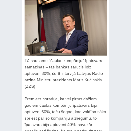
Tā saucamo “čaulas kompāniju” īpatsvars
samazinās – tas bankās sarucis līdz
aptuveni 30%, šorīt intervijā Latvijas Radio
atzina Ministru prezidents Māris Kučinskis
(ZZS).
Premjers norādīja, ka vēl pirms dažiem
gadiem čaulas kompāniju īpatsvars bija
aptuveni 60%, taču šogad, kad valdība sāka
spriest par šo kompāniju aizliegumu, to
īpatsvars bija aptuveni 40%, savukārt