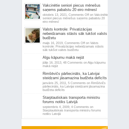
Vakcinētie seniori piecus mēnešus
saņems pabalstu 20 eiro mēnesī
oktobris 13, 2021,
Comments Off
on Vakcinētie
seniori piecus mēnešus saņems pabalstu 20
eiro mēnesī
Valsts kontrole: Privatizācijas
nebeidzamais stāsts sāk tukšot valsts
budžetu
maijs 16, 2019,
Comments Off
on Valsts
kontrole: Privatizācijas nebeidzamais stāsts
sāk tukšot valsts budžetu
Algu kāpumu makā nejūt
jūlijs 16, 2013,
48 Comments
on Algu kāpumu
makā nejūt
Rimšēvičs pārliecināts, ka Latvijai
steidzami jāsamazina budžeta deficīts
janvāris 25, 2011,
5 Comments
on Rimšēvičs
pārliecināts, ka Latvijai steidzami jāsamazina
budžeta deficīts
Starptautiskais transporta ministru
forums notiks Latvijā
septembris 4, 2009,
4 Comments
on
Starptautiskais transporta ministru forums
notiks Latvijā