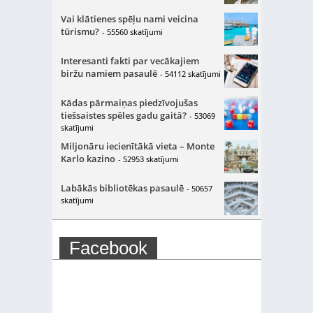
Vai klātienes spēļu nami veicina
tūrismu?
- 55560 skatījumi
Interesanti fakti par vecākajiem
biržu namiem pasaulē
- 54112 skatījumi
Kādas pārmaiņas piedzīvojušas
tiešsaistes spēles gadu gaitā?
- 53069
skatījumi
Miljonāru iecienītākā vieta – Monte
Karlo kazino
- 52953 skatījumi
Labākās bibliotēkas pasaulē
- 50657
skatījumi
Facebook