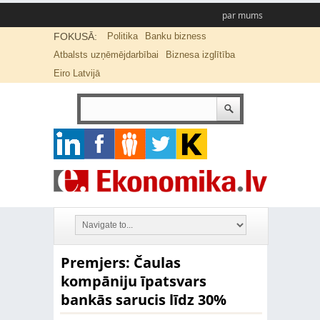
par mums
FOKUSĀ:
Politika
Banku bizness
Atbalsts uzņēmējdarbībai
Biznesa izglītība
Eiro Latvijā
Premjers: Čaulas
kompāniju īpatsvars
bankās sarucis līdz 30%