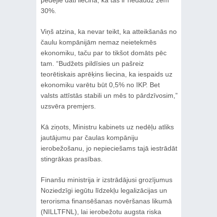
pēdējie dati liecina, ka tas ir nedaudz zem
30%.
Viņš atzina, ka nevar teikt, ka atteikšanās no
čaulu kompānijām nemaz neietekmēs
ekonomiku, taču par to tikšot domāts pēc
tam. “Budžets pildīsies un pašreiz
teorētiskais aprēķins liecina, ka iespaids uz
ekonomiku varētu būt 0,5% no IKP. Bet
valsts attīstās stabili un mēs to pārdzīvosim,”
uzsvēra premjers.
Kā ziņots, Ministru kabinets uz nedēļu atliks
jautājumu par čaulas kompāniju
ierobežošanu, jo nepieciešams tajā iestrādāt
stingrākas prasības.
Finanšu ministrija ir izstrādājusi grozījumus
Noziedzīgi iegūtu līdzekļu legalizācijas un
terorisma finansēšanas novēršanas likumā
(NILLTFNL), lai ierobežotu augsta riska