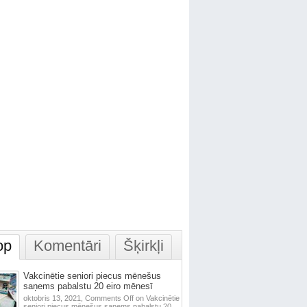
op
Komentāri
Šķirkļi
Vakcinētie seniori piecus mēnešus
saņems pabalstu 20 eiro mēnesī
oktobris 13, 2021,
Comments Off
on Vakcinētie
seniori piecus mēnešus saņems pabalstu 20