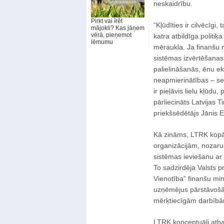
neskaidrību.
Pirkt vai īrēt
“Kļūdīties ir cilvēcīgi,
mājokli? Kas jāņem
vērā, pieņemot
katra atbildīga politi
lēmumu
mēraukla. Ja finanšu 
sistēmas izvērtēšanas
palielināšanās, ēnu 
neapmierinātības – s
ir pieļāvis lielu kļūdu,
pārliecināts Latvijas 
priekšsēdētājs Jānis E
Kā zināms, LTRK kopā 
organizācijām, nozaru
sistēmas ieviešanu ar š
To sadzirdēja Valsts p
Vienotība” finanšu min
uzņēmējus pārstāvošās 
mērķtiecīgām darbībām
LTRK konceptuāli atba