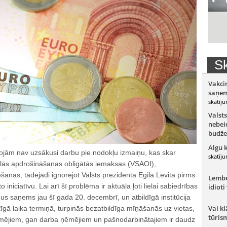
Sk
Vakci
saņem
skatīju
Valsts
nebeid
budže
Algu 
rojām nav uzsākusi darbu pie nodokļu izmaiņu, kas skar
skatīju
ālās apdrošināšanas obligātās iemaksas (VSAOI),
šanas, tādējādi ignorējot Valsts prezidenta Egila Levita pirms
Lember
 iniciatīvu. Lai arī šī problēma ir aktuāla ļoti lielai sabiedrības
idioti
nus saņems jau šī gada 20. decembrī, un atbildīgā institūcija
Vai kl
ātīgā laika termiņā, turpinās bezatbildīga mīņāšanās uz vietas,
tūris
ēmējiem, gan darba ņēmējiem un pašnodarbinātajiem ir daudz