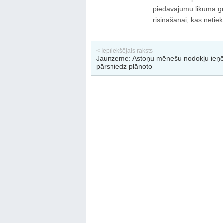
piedāvājumu likuma gr
risināšanai, kas netie
< Iepriekšējais raksts
Jaunzeme: Astoņu mēnešu nodokļu ieņ
pārsniedz plānoto