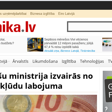
ts uzņēmējdarbībai
Biznesa izglītība
Eiro Latvijā
lai,
Septiņos mēnešos Vivi vilcienos
s budžetu?
pārvadāti 12 miljoni pasažieru; jūlijā
97,4 % reisu izpildīti laikā
Aktuālā ziņa
,
Bizness Latvijā
,
Tirdzniecība
vijā
Ārvalstīs
Likumdošana
Izglītība
Tehnoloģijas
T
u ministrija izvairās no
 kļūdu labojuma