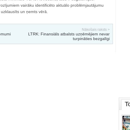
ozījumiem vairāku identificēto aktuālo problēmjautājumu
k uzklausīts un ņemts vērā.
Nākošais raksts >
ēmumi
LTRK: Finansiāls atbalsts uzņēmējiem nevar
turpināties bezgalīgi
T