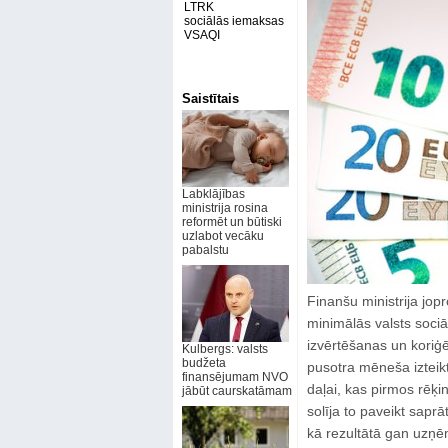
LTRK
sociālās iemaksas
VSAQI
Saistītais
Labklājības
ministrija rosina
reformēt un būtiski
uzlabot vecāku
pabalstu
Finanšu ministrija jop
minimālās valsts soci
izvērtēšanas un koriģē
Kulbergs: valsts
budžeta
pusotra mēneša izteikto
finansējumam NVO
daļai, kas pirmos rēķi
jābūt caurskatāmam
solīja to paveikt sapr
kā rezultātā gan uzņ