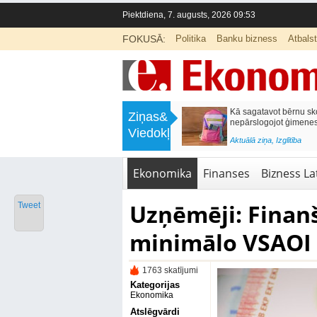
Piektdiena, 7. augusts, 2026 09:53
FOKUSĀ:
Politika
Banku bizness
Atbals
>
Labklājības ministrija rosina reformēt
Kā sagatavot bērnu sko
Ziņas&
un būtiski uzlabot vecāku pabalstu
nepārslogojot ģimene
Viedokļi
<
Aktuālā ziņa
,
Ekonomika
Aktuālā ziņa
,
Izglītība
Ekonomika
Finanses
Bizness Lat
Uzņēmēji: Finanš
Tweet
minimālo VSAOI
1763 skatījumi
Kategorijas
Ekonomika
Atslēgvārdi