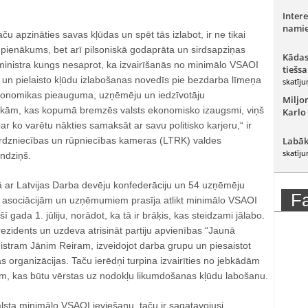
Intere
namie
 taču apzināties savas kļūdas un spēt tās izlabot, ir ne tikai
ķa pienākums, bet arī pilsoniskā godaprāta un sirdsapziņas
Kādas
ministra kungs nesaprot, ka izvairīšanās no minimālo VSAOI
tiešsa
 un pielaisto kļūdu izlabošanas novedīs pie bezdarba līmeņa
skatīju
ekonomikas pieauguma, uzņēmēju un iedzīvotāju
Miljo
ekām, kas kopumā bremzēs valsts ekonomisko izaugsmi, viņš
Karlo
 par ko varētu nākties samaksāt ar savu politisko karjeru,“ ir
Tirdzniecības un rūpniecības kameras (LTRK) valdes
Labāk
skatīju
ndziņš.
ar Latvijas Darba devēju konfederāciju un 54 uzņēmēju
F
 asociācijām un uzņēmumiem prasīja atlikt minimālo VSAOI
ī gada 1. jūliju, norādot, ka tā ir brāķis, kas steidzami jālabo.
rezidents un uzdeva atrisināt partiju apvienības “Jaunā
istram Jānim Reiram, izveidojot darba grupu un piesaistot
organizācijas. Taču ierēdņi turpina izvairīties no jebkādām
, kas būtu vērstas uz nodokļu likumdošanas kļūdu labošanu.
lsta minimālo VSAOI ieviešanu, taču ir sagatavojusi