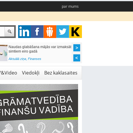
par mums
Naudas glabāšana mājās var izmaksāt
Katrs desmitais mājok
simtiem eiro gadā
pieteikums tiek noraid
kredītvēstures dēļ
Aktuālā ziņa
,
Finanses
Aktuālā ziņa
,
Finanses
V&Video
Viedokļi
Bez kaklasaites