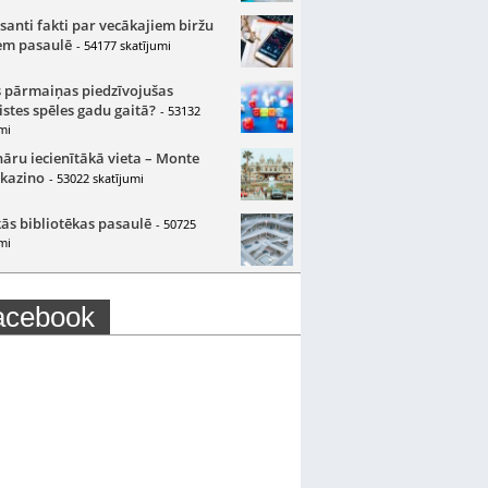
santi fakti par vecākajiem biržu
m pasaulē
- 54177 skatījumi
 pārmaiņas piedzīvojušas
istes spēles gadu gaitā?
- 53132
mi
nāru iecienītākā vieta – Monte
 kazino
- 53022 skatījumi
ās bibliotēkas pasaulē
- 50725
mi
acebook