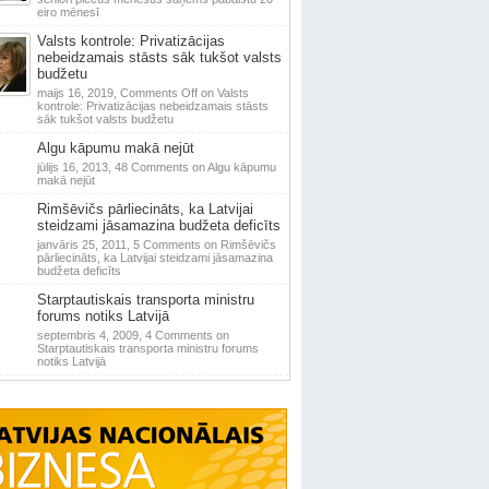
eiro mēnesī
Valsts kontrole: Privatizācijas
nebeidzamais stāsts sāk tukšot valsts
budžetu
maijs 16, 2019,
Comments Off
on Valsts
kontrole: Privatizācijas nebeidzamais stāsts
sāk tukšot valsts budžetu
Algu kāpumu makā nejūt
jūlijs 16, 2013,
48 Comments
on Algu kāpumu
makā nejūt
Rimšēvičs pārliecināts, ka Latvijai
steidzami jāsamazina budžeta deficīts
janvāris 25, 2011,
5 Comments
on Rimšēvičs
pārliecināts, ka Latvijai steidzami jāsamazina
budžeta deficīts
Starptautiskais transporta ministru
forums notiks Latvijā
septembris 4, 2009,
4 Comments
on
Starptautiskais transporta ministru forums
notiks Latvijā