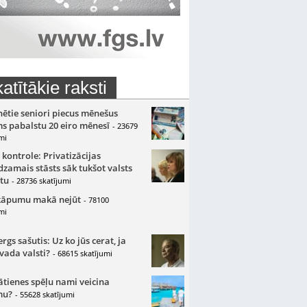
atītākie raksti
nētie seniori piecus mēnešus
s pabalstu 20 eiro mēnesī
- 23679
mi
 kontrole: Privatizācijas
zamais stāsts sāk tukšot valsts
tu
- 28736 skatījumi
kāpumu makā nejūt
- 78100
mi
gs sašutis: Uz ko jūs cerat, ja
 vada valsti?
- 68615 skatījumi
ātienes spēļu nami veicina
mu?
- 55628 skatījumi