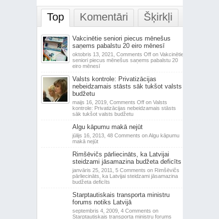
Top
Komentāri
Šķirkļi
Vakcinētie seniori piecus mēnešus
saņems pabalstu 20 eiro mēnesī
oktobris 13, 2021,
Comments Off
on Vakcinētie
seniori piecus mēnešus saņems pabalstu 20
eiro mēnesī
Valsts kontrole: Privatizācijas
nebeidzamais stāsts sāk tukšot valsts
budžetu
maijs 16, 2019,
Comments Off
on Valsts
kontrole: Privatizācijas nebeidzamais stāsts
sāk tukšot valsts budžetu
Algu kāpumu makā nejūt
jūlijs 16, 2013,
48 Comments
on Algu kāpumu
makā nejūt
Rimšēvičs pārliecināts, ka Latvijai
steidzami jāsamazina budžeta deficīts
janvāris 25, 2011,
5 Comments
on Rimšēvičs
pārliecināts, ka Latvijai steidzami jāsamazina
budžeta deficīts
Starptautiskais transporta ministru
forums notiks Latvijā
septembris 4, 2009,
4 Comments
on
Starptautiskais transporta ministru forums