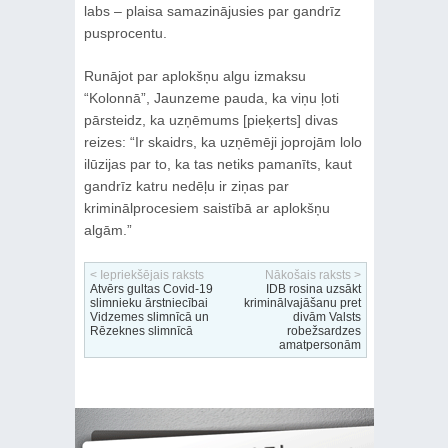
labs – plaisa samazinājusies par gandrīz
pusprocentu.
Runājot par aplokšņu algu izmaksu
“Kolonnā”, Jaunzeme pauda, ka viņu ļoti
pārsteidz, ka uzņēmums [pieķerts] divas
reizes: “Ir skaidrs, ka uzņēmēji joprojām lolo
ilūzijas par to, ka tas netiks pamanīts, kaut
gandrīz katru nedēļu ir ziņas par
kriminālprocesiem saistībā ar aplokšņu
algām.”
< Iepriekšējais raksts
Nākošais raksts >
Atvērs gultas Covid-19
IDB rosina uzsākt
slimnieku ārstniecībai
kriminālvajāšanu pret
Vidzemes slimnīcā un
divām Valsts
Rēzeknes slimnīcā
robežsardzes
amatpersonām