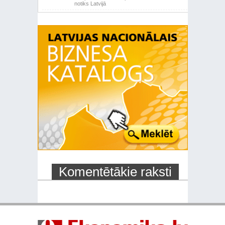
notiks Latvijā
Komentētākie raksti