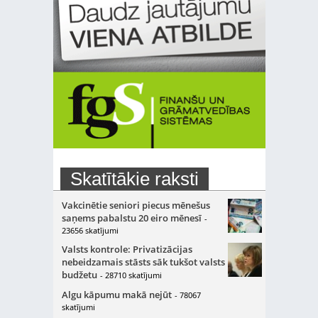
Skatītākie raksti
Vakcinētie seniori piecus mēnešus
saņems pabalstu 20 eiro mēnesī
-
23656 skatījumi
Valsts kontrole: Privatizācijas
nebeidzamais stāsts sāk tukšot valsts
budžetu
- 28710 skatījumi
Algu kāpumu makā nejūt
- 78067
skatījumi