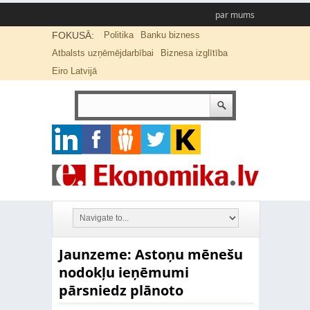
par mums
FOKUSĀ:
Politika
Banku bizness
Atbalsts uzņēmējdarbībai
Biznesa izglītība
Eiro Latvijā
Jaunzeme: Astoņu mēnešu
nodokļu ieņēmumi
pārsniedz plānoto