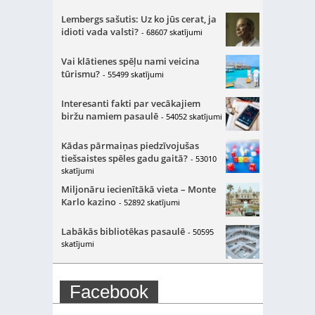
Lembergs sašutis: Uz ko jūs cerat, ja
idioti vada valsti?
- 68607 skatījumi
Vai klātienes spēļu nami veicina
tūrismu?
- 55499 skatījumi
Interesanti fakti par vecākajiem
biržu namiem pasaulē
- 54052 skatījumi
Kādas pārmaiņas piedzīvojušas
tiešsaistes spēles gadu gaitā?
- 53010
skatījumi
Miljonāru iecienītākā vieta – Monte
Karlo kazino
- 52892 skatījumi
Labākās bibliotēkas pasaulē
- 50595
skatījumi
Facebook