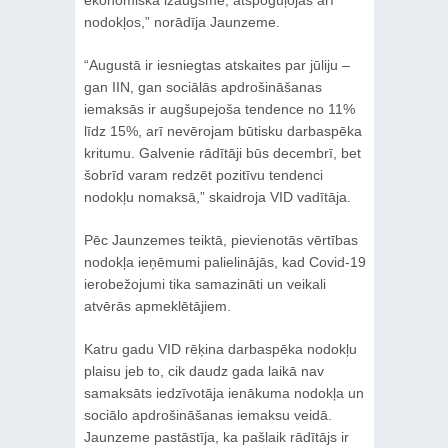
nodokļos,” norādīja Jaunzeme.
“Augustā ir iesniegtas atskaites par jūliju –
gan IIN, gan sociālās apdrošināšanas
iemaksās ir augšupejoša tendence no 11%
līdz 15%, arī nevērojam būtisku darbaspēka
kritumu. Galvenie rādītāji būs decembrī, bet
šobrīd varam redzēt pozitīvu tendenci
nodokļu nomaksā,” skaidroja VID vadītāja.
Pēc Jaunzemes teiktā, pievienotās vērtības
nodokļa ieņēmumi palielinājās, kad Covid-19
ierobežojumi tika samazināti un veikali
atvērās apmeklētājiem.
Katru gadu VID rēķina darbaspēka nodokļu
plaisu jeb to, cik daudz gada laikā nav
samaksāts iedzīvotāja ienākuma nodokļa un
sociālo apdrošināšanas iemaksu veidā.
Jaunzeme pastāstīja, ka pašlaik rādītājs ir