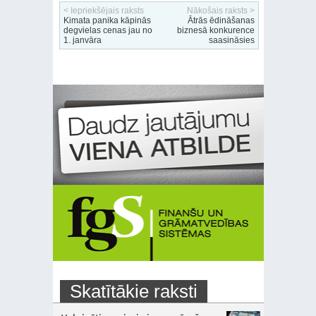
< Iepriekšējais raksts
Nākošais raksts >
Kimata panika kāpinās
Ātrās ēdināšanas
degvielas cenas jau no
biznesā konkurence
1. janvāra
saasināsies
Skatītākie raksti