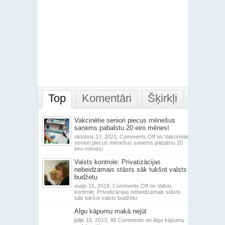
Top
Komentāri
Šķirkļi
Vakcinētie seniori piecus mēnešus
saņems pabalstu 20 eiro mēnesī
oktobris 13, 2021,
Comments Off
on Vakcinētie
seniori piecus mēnešus saņems pabalstu 20
eiro mēnesī
Valsts kontrole: Privatizācijas
nebeidzamais stāsts sāk tukšot valsts
budžetu
maijs 16, 2019,
Comments Off
on Valsts
kontrole: Privatizācijas nebeidzamais stāsts
sāk tukšot valsts budžetu
Algu kāpumu makā nejūt
jūlijs 16, 2013,
48 Comments
on Algu kāpumu