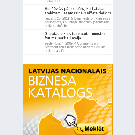
makā nejūt
Rimšēvičs pārliecināts, ka Latvijai
steidzami jāsamazina budžeta deficīts
janvāris 25, 2011,
5 Comments
on Rimšēvičs
pārliecināts, ka Latvijai steidzami jāsamazina
budžeta deficīts
Starptautiskais transporta ministru
forums notiks Latvijā
septembris 4, 2009,
4 Comments
on
Starptautiskais transporta ministru forums
notiks Latvijā