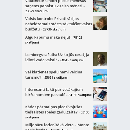
Vakcinētie seniori piecus mēnešus
saņems pabalstu 20 eiro mēnesī
-
23679 skatījumi
Valsts kontrole: Privatizācijas
nebeidzamais stāsts sāk tukšot valsts
budžetu
- 28736 skatījumi
Algu kāpumu makā nejūt
- 78102
skatījumi
Lembergs sašutis: Uz ko jūs cerat, ja
idioti vada valsti?
- 68615 skatījumi
Vai klātienes spēļu nami veicina
tūrismu?
- 55631 skatījumi
Interesanti fakti par vecākajiem
biržu namiem pasaulē
- 54180 skatījumi
Kādas pārmaiņas piedzīvojušas
tiešsaistes spēles gadu gaitā?
- 53135
skatījumi
Miljonāru iecienītākā vieta – Monte
Karlo kazino