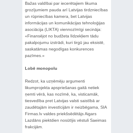
Bažas valdībai par iecerētajiem likuma
grozījumiem pauda arī Latvijas tirdzniecības
un rūpniecības kamera, bet Latvijas
informācijas un komunikācijas tehnoloģijas
asociācija (LIKTA) viennozīmīgi secināja:
«Finansējot no budžeta līdzekļiem tādu
pakalpojumu izstrādi, kuri tirgū jau eksistē,
saskatāmas negodīgas konkurences
pazīmes.»
Lobē monopolu
Redzot, ka uzņēmēju argumenti
likumprojekta apspriešanas gaitā netiek
ņemti vērā, kas nozīmē, ka, visticamāk,
tiesvedība pret Latvijas valsti saistībā ar
zaudētajām investīcijām ir neizbēgama, SIA
Firmas.lv valdes priekšsēdētājs Aigars
Lazdāns piektdien nosūtījis vēstuli Saeimas
frakcijām.