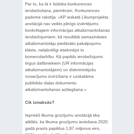
Par to, ka tā ir būtiska konkurences
ierobežošana, piemēram, Konkurences
padome rakstīja: «KP ieskatā Likumprojekta
anotācijā nav veikts pilnīgs izvērtējums
konkrētajiem informācijas atkalizmantošanas
ierobežojumiem, kā rezultātā samazināsies
atkalizmantotāju piedāvāto pakalpojumu
klāsts, nelabvēlīgi ietekmējot to
komercdarbību. Kā papildu ierobežojums
tirgus dalībniekiem (UR informācijas
atkalizmantotājiem) un diskriminējošu
nosacījumu izvirzīšana ir uzskatāma
publiskās daļas dokumentu
atkalizmantošanas aizliegšana.»
Cik izmaksās?
Iepriekš likuma grozījumu anotācijā tika
atklāts, ka likuma grozījumu ieviešana 2020.
gadā prasīs papildus 1,87 miljonus eiro,