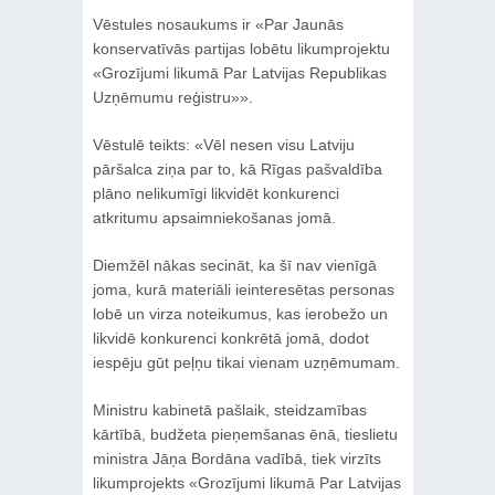
Vēstules nosaukums ir «Par Jaunās
konservatīvās partijas lobētu likumprojektu
«Grozījumi likumā Par Latvijas Republikas
Uzņēmumu reģistru»».
Vēstulē teikts: «Vēl nesen visu Latviju
pāršalca ziņa par to, kā Rīgas pašvaldība
plāno nelikumīgi likvidēt konkurenci
atkritumu apsaimniekošanas jomā.
Diemžēl nākas secināt, ka šī nav vienīgā
joma, kurā materiāli ieinteresētas personas
lobē un virza noteikumus, kas ierobežo un
likvidē konkurenci konkrētā jomā, dodot
iespēju gūt peļņu tikai vienam uzņēmumam.
Ministru kabinetā pašlaik, steidzamības
kārtībā, budžeta pieņemšanas ēnā, tieslietu
ministra Jāņa Bordāna vadībā, tiek virzīts
likumprojekts «Grozījumi likumā Par Latvijas