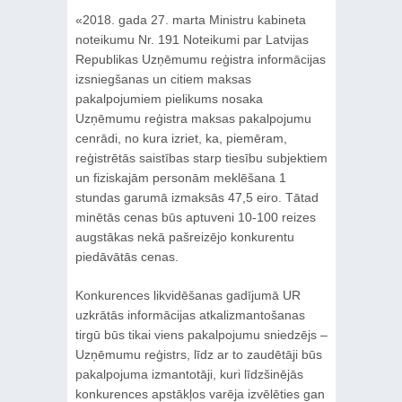
«2018. gada 27. marta Ministru kabineta
noteikumu Nr. 191 Noteikumi par Latvijas
Republikas Uzņēmumu reģistra informācijas
izsniegšanas un citiem maksas
pakalpojumiem pielikums nosaka
Uzņēmumu reģistra maksas pakalpojumu
cenrādi, no kura izriet, ka, piemēram,
reģistrētās saistības starp tiesību subjektiem
un fiziskajām personām meklēšana 1
stundas garumā izmaksās 47,5 eiro. Tātad
minētās cenas būs aptuveni 10-100 reizes
augstākas nekā pašreizējo konkurentu
piedāvātās cenas.
Konkurences likvidēšanas gadījumā UR
uzkrātās informācijas atkalizmantošanas
tirgū būs tikai viens pakalpojumu sniedzējs –
Uzņēmumu reģistrs, līdz ar to zaudētāji būs
pakalpojuma izmantotāji, kuri līdzšinējās
konkurences apstākļos varēja izvēlēties gan