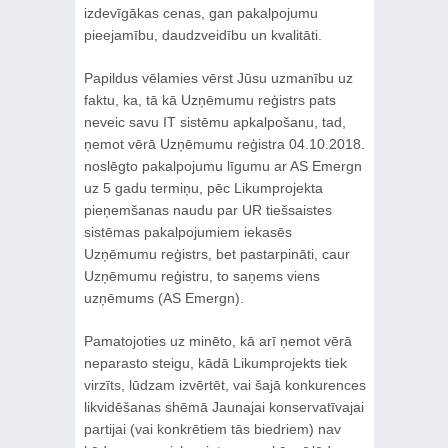
izdevīgākas cenas, gan pakalpojumu
pieejamību, daudzveidību un kvalitāti.
Papildus vēlamies vērst Jūsu uzmanību uz
faktu, ka, tā kā Uzņēmumu reģistrs pats
neveic savu IT sistēmu apkalpošanu, tad,
ņemot vērā Uzņēmumu reģistra 04.10.2018.
noslēgto pakalpojumu līgumu ar AS Emergn
uz 5 gadu termiņu, pēc Likumprojekta
pieņemšanas naudu par UR tiešsaistes
sistēmas pakalpojumiem iekasēs
Uzņēmumu reģistrs, bet pastarpināti, caur
Uzņēmumu reģistru, to saņems viens
uzņēmums (AS Emergn).
Pamatojoties uz minēto, kā arī ņemot vērā
neparasto steigu, kādā Likumprojekts tiek
virzīts, lūdzam izvērtēt, vai šajā konkurences
likvidēšanas shēmā Jaunajai konservatīvajai
partijai (vai konkrētiem tās biedriem) nav