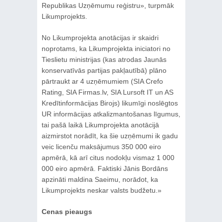
Republikas Uzņēmumu reģistru», turpmāk
Likumprojekts.
No Likumprojekta anotācijas ir skaidri
noprotams, ka Likumprojekta iniciatori no
Tieslietu ministrijas (kas atrodas Jaunās
konservatīvās partijas pakļautībā) plāno
pārtraukt ar 4 uzņēmumiem (SIA Crefo
Rating, SIA Firmas.lv, SIA Lursoft IT un AS
Kredītinformācijas Birojs) likumīgi noslēgtos
UR informācijas atkalizmantošanas līgumus,
tai pašā laikā Likumprojekta anotācijā
aizmirstot norādīt, ka šie uzņēmumi ik gadu
veic licenču maksājumus 350 000 eiro
apmērā, kā arī citus nodokļu vismaz 1 000
000 eiro apmērā. Faktiski Jānis Bordāns
apzināti maldina Saeimu, norādot, ka
Likumprojekts neskar valsts budžetu.»
Cenas pieaugs