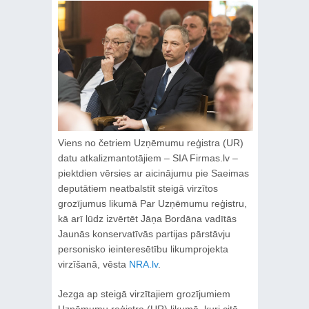
Viens no četriem Uzņēmumu reģistra (UR)
datu atkalizmantotājiem – SIA Firmas.lv –
piektdien vērsies ar aicinājumu pie Saeimas
deputātiem neatbalstīt steigā virzītos
grozījumus likumā Par Uzņēmumu reģistru,
kā arī lūdz izvērtēt Jāņa Bordāna vadītās
Jaunās konservatīvās partijas pārstāvju
personisko ieinteresētību likumprojekta
virzīšanā, vēsta
NRA.lv
.
Jezga ap steigā virzītajiem grozījumiem