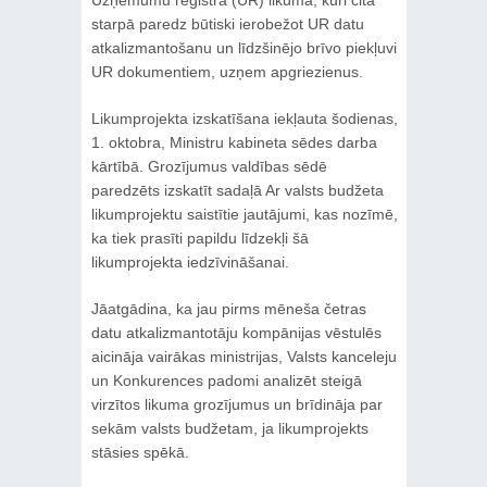
Uzņēmumu reģistra (UR) likumā, kuri citā
starpā paredz būtiski ierobežot UR datu
atkalizmantošanu un līdzšinējo brīvo piekļuvi
UR dokumentiem, uzņem apgriezienus.
Likumprojekta izskatīšana iekļauta šodienas,
1. oktobra, Ministru kabineta sēdes darba
kārtībā. Grozījumus valdības sēdē
paredzēts izskatīt sadaļā Ar valsts budžeta
likumprojektu saistītie jautājumi, kas nozīmē,
ka tiek prasīti papildu līdzekļi šā
likumprojekta iedzīvināšanai.
Jāatgādina, ka jau pirms mēneša četras
datu atkalizmantotāju kompānijas vēstulēs
aicināja vairākas ministrijas, Valsts kanceleju
un Konkurences padomi analizēt steigā
virzītos likuma grozījumus un brīdināja par
sekām valsts budžetam, ja likumprojekts
stāsies spēkā.