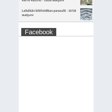
- 53026 skatījumi
Labākās bibliotēkas pasaulē
- 50728
skatījumi
Facebook