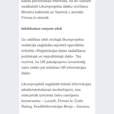
kādas personiskas intereses, kā arī lūdzam
neatbalstīt Likumprojekta tālāku virzīšanu
Ministru kabinetā un Saeimā,» aicināts
Firmas.lv vēstulē.
Iebildumus neņem vērā
Uz valdības sēdi virzītajā likumprojekta
redakcijā saglabāta iepriekš speciālistu
kritizētā «Reģistrācijas lietas sadalīšana
publiskajā un nepubliskajā daļā». Tas
nozīmē, ka UR pakalpojumu izmantotāji
vairs netiks pie būtiskas UR informācijas
daļas.
Likumprojektā saglabāti būtiski informācijas
atkalizmantošanas ierobežojumi, kas
visticamāk iznīcinās četru cienījamu
komersantu – Lursoft, Firmas.lv, Crefo
Rating, Kredītinformācijas Birojs – biznesu.