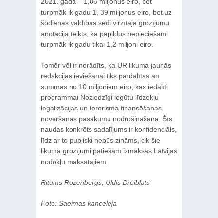
2021. gadā – 1,86 miljonus eiro, bet
turpmāk ik gadu 1, 39 miljonus eiro, bet uz
šodienas valdības sēdi virzītajā grozījumu
anotācijā teikts, ka papildus nepieciešami
turpmāk ik gadu tikai 1,2 miljoni eiro.
Tomēr vēl ir norādīts, ka UR likuma jaunās
redakcijas ieviešanai tiks pārdalītas arī
summas no 10 miljoniem eiro, kas iedalīti
programmai Noziedzīgi iegūtu līdzekļu
legalizācijas un terorisma finansēšanas
novēršanas pasākumu nodrošināšana. Šīs
naudas konkrēts sadalījums ir konfidenciāls,
līdz ar to publiski nebūs zināms, cik šie
likuma grozījumi patiešām izmaksās Latvijas
nodokļu maksātājiem.
Ritums Rozenbergs, Uldis Dreiblats
Foto: Saeimas kanceleja