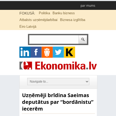
par mums
FOKUSĀ:
Politika
Banku bizness
Atbalsts uzņēmējdarbībai
Biznesa izglītība
Eiro Latvijā
Uzņēmēji brīdina Saeimas
deputātus par “bordānistu”
iecerēm