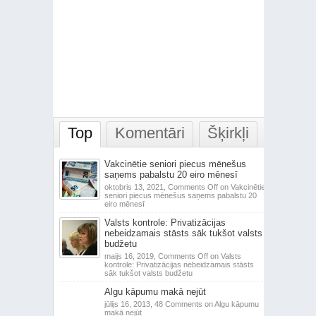
Top
Komentāri
Šķirkļi
Vakcinētie seniori piecus mēnešus
saņems pabalstu 20 eiro mēnesī
oktobris 13, 2021,
Comments Off
on Vakcinētie
seniori piecus mēnešus saņems pabalstu 20
eiro mēnesī
Valsts kontrole: Privatizācijas
nebeidzamais stāsts sāk tukšot valsts
budžetu
maijs 16, 2019,
Comments Off
on Valsts
kontrole: Privatizācijas nebeidzamais stāsts
sāk tukšot valsts budžetu
Algu kāpumu makā nejūt
jūlijs 16, 2013,
48 Comments
on Algu kāpumu
makā nejūt