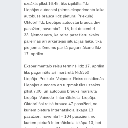
uzsākts plkst.16.45, tiks izpildīts līdz
Liepājas autoostai (pirms eksperimenta laika
autobuss brauca līdz pieturai Priekule).
Oktobrī līdz Liepājas autoostai brauca divi
pasažieri, novembrī – 15, bet decembrī –
33. Ņemot vērā, ka reisā pasažieru skaits
palielinās arī ārkārtējās situācijas laikā, tika
pieņemts lēmums par tā pagarināšanu līdz
17. aprīlim.
Eksperimentālo reisu termiņš līdz 17. aprīlim
tiks pagarināts arī maršrutā Nr.5350
Liepāja–Priekule–Vaiņode. Reiss sestdienās
Liepājas autoostā arī turpmāk tiks uzsākts
plkst.7.00, un autobuss brauks maršrutā
Liepāja–Vaiņode–Internātskola–Liepāja.
Oktobrī šai reisā brauca 47 pasažieri, no
kuriem pieturā Internātskola izkāpa 13
pasažieri, novembrī – 104 pasažieri, no
kuriem pieturā Internātskola izkāpa 13, bet