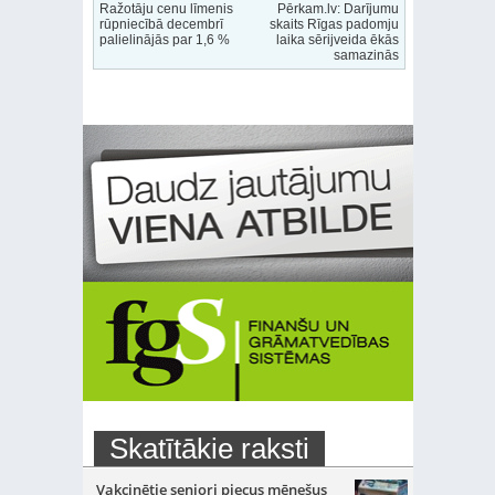
Ražotāju cenu līmenis
Pērkam.lv: Darījumu
rūpniecībā decembrī
skaits Rīgas padomju
palielinājās par 1,6 %
laika sērijveida ēkās
samazinās
Skatītākie raksti
Vakcinētie seniori piecus mēnešus