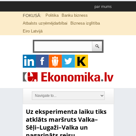
par mums
FOKUSĀ:
Politika
Banku bizness
Atbalsts uzņēmējdarbībai
Biznesa izglītība
Eiro Latvijā
Uz eksperimenta laiku tiks
atklāts maršruts Valka–
Sēļi–Lugaži–Valka un
pagarināts reisu