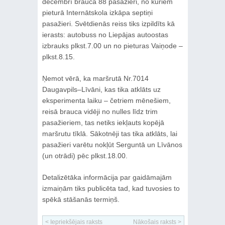
decembrī brauca 88 pasažieri, no kuriem
pieturā Internātskola izkāpa septiņi
pasažieri. Svētdienās reiss tiks izpildīts kā
ierasts: autobuss no Liepājas autoostas
izbrauks plkst.7.00 un no pieturas Vaiņode –
plkst.8.15.
Ņemot vērā, ka maršrutā Nr.7014
Daugavpils–Līvāni, kas tika atklāts uz
eksperimenta laiku – četriem mēnešiem,
reisā brauca vidēji no nulles līdz trim
pasažieriem, tas netiks iekļauts kopējā
maršrutu tīklā. Sākotnēji tas tika atklāts, lai
pasažieri varētu nokļūt Serguntā un Līvānos
(un otrādi) pēc plkst.18.00.
Detalizētāka informācija par gaidāmajām
izmaiņām tiks publicēta tad, kad tuvosies to
spēkā stāšanās termiņš.
< Iepriekšējais raksts
Nākošais raksts >