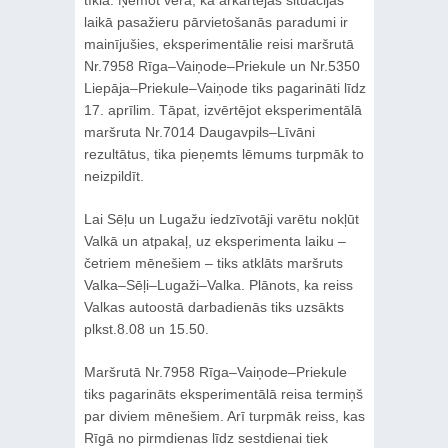
tīklā. Ņemot vērā, ka ārkārtējās situācijas
laikā pasažieru pārvietošanās paradumi ir
mainījušies, eksperimentālie reisi maršrutā
Nr.7958 Rīga–Vaiņode–Priekule un Nr.5350
Liepāja–Priekule–Vaiņode tiks pagarināti līdz
17. aprīlim. Tāpat, izvērtējot eksperimentālā
maršruta Nr.7014 Daugavpils–Līvāni
rezultātus, tika pieņemts lēmums turpmāk to
neizpildīt.
Lai Sēļu un Lugažu iedzīvotāji varētu nokļūt
Valkā un atpakaļ, uz eksperimenta laiku –
četriem mēnešiem – tiks atklāts maršruts
Valka–Sēļi–Lugaži–Valka. Plānots, ka reiss
Valkas autoostā darbadienās tiks uzsākts
plkst.8.08 un 15.50.
Maršrutā Nr.7958 Rīga–Vaiņode–Priekule
tiks pagarināts eksperimentālā reisa termiņš
par diviem mēnešiem. Arī turpmāk reiss, kas
Rīgā no pirmdienas līdz sestdienai tiek