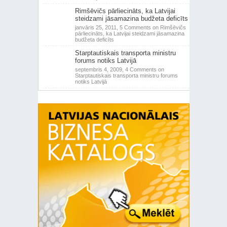
Rimšēvičs pārliecināts, ka Latvijai
steidzami jāsamazina budžeta deficīts
janvāris 25, 2011,
5 Comments
on Rimšēvičs
pārliecināts, ka Latvijai steidzami jāsamazina
budžeta deficīts
Starptautiskais transporta ministru
forums notiks Latvijā
septembris 4, 2009,
4 Comments
on
Starptautiskais transporta ministru forums
notiks Latvijā