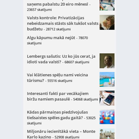
saņems pabalstu 20 eiro mēnesī
-
23657 skatījumi
Valsts kontrole: Privatizācijas
nebeidzamais stāsts sāk tukšot valsts
budžetu
- 28712 skatījumi
Algu kāpumu makā nejūt
- 78070
skatījumi
Lembergs sašutis: Uz ko jūs cerat, ja
idioti vada valsti?
- 68607 skatījumi
Vai klātienes spēļu nami veicina
tūrismu?
- 55516 skatījumi
Interesanti fakti par vecākajiem
biržu namiem pasaulē
- 54068 skatījumi
Kādas pārmaiņas piedzīvojušas
tiešsaistes spēles gadu gaitā?
- 53025
skatījumi
Miljonāru iecienītākā vieta – Monte
Karlo kazino
- 52908 skatījumi