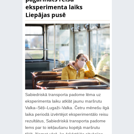
eksperimenta laiks
Liepājas pusē
Sabiedriskā transporta padome lēma uz
eksperimenta laiku atklāt jaunu maršrutu
Valka–Sēļi–Lugaži–Valka. Četru mēnešu ilgā
laika periodā izvērtējot eksperimentālo reisu
rezultātus, Sabiedriskā transporta padome
lems par to iekļaušanu kopējā maršrutu