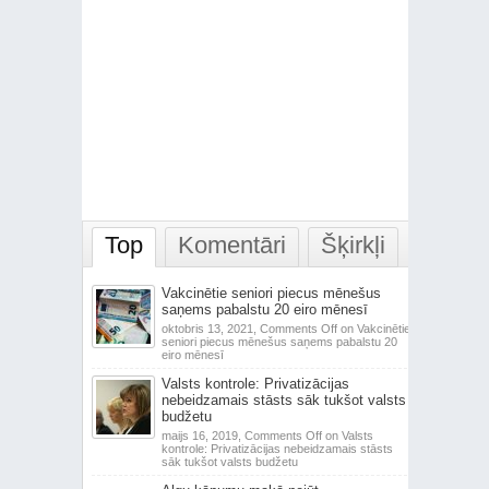
Top
Komentāri
Šķirkļi
Vakcinētie seniori piecus mēnešus
saņems pabalstu 20 eiro mēnesī
oktobris 13, 2021,
Comments Off
on Vakcinētie
seniori piecus mēnešus saņems pabalstu 20
eiro mēnesī
Valsts kontrole: Privatizācijas
nebeidzamais stāsts sāk tukšot valsts
budžetu
maijs 16, 2019,
Comments Off
on Valsts
kontrole: Privatizācijas nebeidzamais stāsts
sāk tukšot valsts budžetu