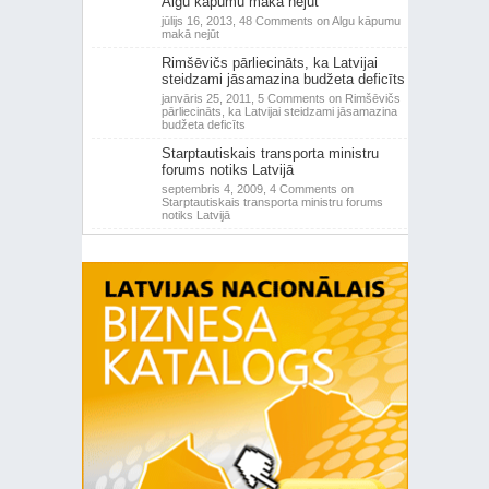
Algu kāpumu makā nejūt
jūlijs 16, 2013,
48 Comments
on Algu kāpumu
makā nejūt
Rimšēvičs pārliecināts, ka Latvijai
steidzami jāsamazina budžeta deficīts
janvāris 25, 2011,
5 Comments
on Rimšēvičs
pārliecināts, ka Latvijai steidzami jāsamazina
budžeta deficīts
Starptautiskais transporta ministru
forums notiks Latvijā
septembris 4, 2009,
4 Comments
on
Starptautiskais transporta ministru forums
notiks Latvijā