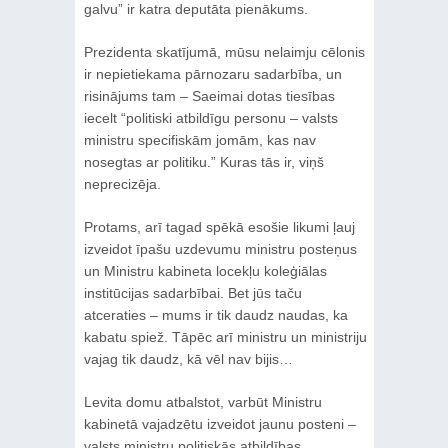
galvu” ir katra deputāta pienākums.
Prezidenta skatījumā, mūsu nelaimju cēlonis
ir nepietiekama pārnozaru sadarbība, un
risinājums tam – Saeimai dotas tiesības
iecelt “politiski atbildīgu personu – valsts
ministru specifiskām jomām, kas nav
nosegtas ar politiku.” Kuras tās ir, viņš
neprecizēja.
Protams, arī tagad spēkā esošie likumi ļauj
izveidot īpašu uzdevumu ministru posteņus
un Ministru kabineta locekļu koleģiālas
institūcijas sadarbībai. Bet jūs taču
atceraties – mums ir tik daudz naudas, ka
kabatu spiež. Tāpēc arī ministru un ministriju
vajag tik daudz, kā vēl nav bijis…
Levita domu atbalstot, varbūt Ministru
kabinetā vajadzētu izveidot jaunu posteni –
valsts ministru politiskās atbildības