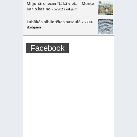
Miljonāru iecienītākā vieta – Monte
Karlo kazino
- 52902 skatījumi
Labākās bibliotēkas pasaulē
- 50606
skatījumi
Facebook