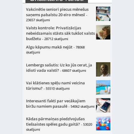
Vakcinētie seniori piecus mēnešus
saņems pabalstu 20 eiro mēnesī
-
23657 skatījumi
Valsts kontrole: Privatizācijas
nebeidzamais stāsts sāk tukšot valsts
budžetu
- 28712 skatījumi
Algu kāpumu makā nejūt
- 78068
skatījumi
Lembergs sašutis: Uz ko jūs cerat, ja
idioti vada valsti?
- 68607 skatījumi
Vai klātienes spēļu nami veicina
tūrismu?
- 55510 skatījumi
Interesanti fakti par vecākajiem
biržu namiem pasaulē
- 54062 skatījumi
Kādas pārmaiņas piedzīvojušas
tiešsaistes spēles gadu gaitā?
- 53020
skatījumi