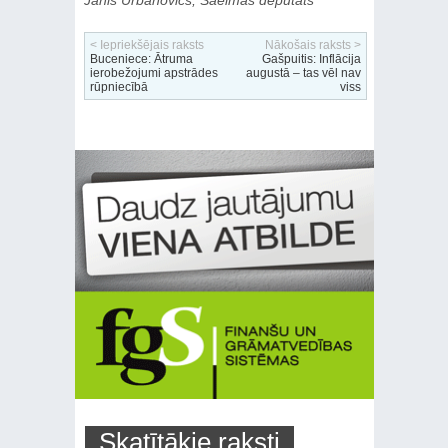
Jānis Urbanovičs, Saeimas deputāts
< Iepriekšējais raksts
Nākošais raksts >
Buceniece: Ātruma
Gašpuitis: Inflācija
ierobežojumi apstrādes
augustā – tas vēl nav
rūpniecībā
viss
Skatītākie raksti