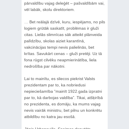
pārvaldību vajag deleģēt – pašvaldībām vai,
vēl labāk, skolu direktoriem.
… Bet reālajā dzīvē, kuru, iespējams, no pils
logiem grūtāk saskatīt, problēmas ir gluži
citas. Lielās slimnīcas sāk atteikt plānveida
palīdzību, skolas aiziet karantīnā,
vakcinācijas tempi nevis palielinās, bet
krītas. Savukārt cenas – gluži pretēji. Uz tā
fona rūgst cilvēku neapmierinātība, liela
nedrošība par nākotni.
Lai to mainītu, es sliecos piekrist Valsts
prezidentam par to, ka nobriedusi
nepieciešamība “mainīt 1922.gada izpratni
par to, kā darbojas valdība”. Tikai, atšķirībā
no prezidenta, es domāju, ka mums vajag
nevis vairāk ministru, bet pilnu un konkrētu
atbildību no katra jau esošā.