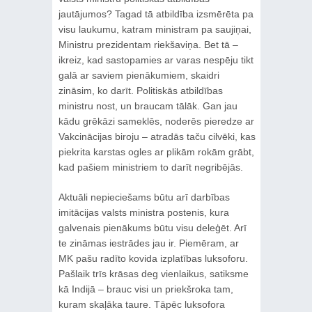
jautājumos? Tagad tā atbildība izsmērēta pa
visu laukumu, katram ministram pa saujiņai,
Ministru prezidentam riekšaviņa. Bet tā –
ikreiz, kad sastopamies ar varas nespēju tikt
galā ar saviem pienākumiem, skaidri
zināsim, ko darīt. Politiskās atbildības
ministru nost, un braucam tālāk. Gan jau
kādu grēkāzi sameklēs, noderēs pieredze ar
Vakcinācijas biroju – atradās taču cilvēki, kas
piekrita karstas ogles ar plikām rokām grābt,
kad pašiem ministriem to darīt negribējās.
Aktuāli nepieciešams būtu arī darbības
imitācijas valsts ministra postenis, kura
galvenais pienākums būtu visu deleģēt. Arī
te zināmas iestrādes jau ir. Piemēram, ar
MK pašu radīto kovida izplatības luksoforu.
Pašlaik trīs krāsas deg vienlaikus, satiksme
kā Indijā – brauc visi un priekšroka tam,
kuram skaļāka taure. Tāpēc luksofora