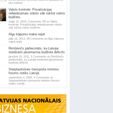
eiro mēnesī
Valsts kontrole: Privatizācijas
nebeidzamais stāsts sāk tukšot valsts
budžetu
maijs 16, 2019,
Comments Off
on Valsts
kontrole: Privatizācijas nebeidzamais stāsts
sāk tukšot valsts budžetu
Algu kāpumu makā nejūt
jūlijs 16, 2013,
48 Comments
on Algu kāpumu
makā nejūt
Rimšēvičs pārliecināts, ka Latvijai
steidzami jāsamazina budžeta deficīts
janvāris 25, 2011,
5 Comments
on Rimšēvičs
pārliecināts, ka Latvijai steidzami jāsamazina
budžeta deficīts
Starptautiskais transporta ministru
forums notiks Latvijā
septembris 4, 2009,
4 Comments
on
Starptautiskais transporta ministru forums
notiks Latvijā