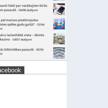
santi fakti par vecākajiem biržu
m pasaulē
- 54208 skatījumi
 pārmaiņas piedzīvojušas
istes spēles gadu gaitā?
- 53164
mi
nāru iecienītākā vieta – Monte
 kazino
- 53057 skatījumi
ās bibliotēkas pasaulē
- 50759
mi
acebook