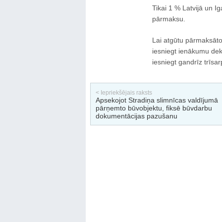
Tikai 1 % Latvijā un I
pārmaksu.
Lai atgūtu pārmaksātos
iesniegt ienākumu dekl
iesniegt gandrīz trīsa
< Iepriekšējais raksts
Apsekojot Stradiņa slimnīcas valdījumā
pārņemto būvobjektu, fiksē būvdarbu
dokumentācijas pazušanu