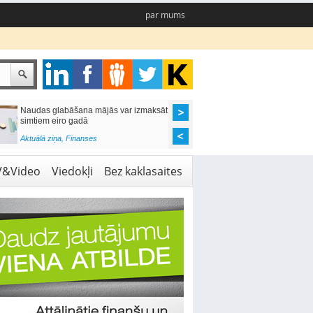
par mums
Naudas glabāšana mājās var izmaksāt
Katrs desmitais mājok
simtiem eiro gadā
pieteikums tiek noraid
kredītvēstures dēļ
Aktuālā ziņa
,
Finanses
Aktuālā ziņa
,
Finanses
V&Video
Viedokļi
Bez kaklasaites