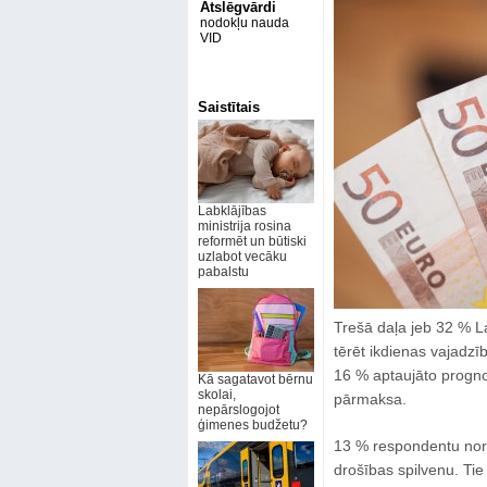
Atslēgvārdi
nodokļu nauda
VID
Saistītais
Labklājības
ministrija rosina
reformēt un būtiski
uzlabot vecāku
pabalstu
Trešā daļa jeb 32 % L
tērēt ikdienas vajadzī
16 % aptaujāto progno
Kā sagatavot bērnu
skolai,
pārmaksa.
nepārslogojot
ģimenes budžetu?
13 % respondentu norād
drošības spilvenu. Tie