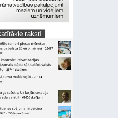
atītākie raksti
nētie seniori piecus mēnešus
s pabalstu 20 eiro mēnesī
- 23687
mi
 kontrole: Privatizācijas
zamais stāsts sāk tukšot valsts
tu
- 28744 skatījumi
kāpumu makā nejūt
- 78114
mi
gs sašutis: Uz ko jūs cerat, ja
 vada valsti?
- 68620 skatījumi
ātienes spēļu nami veicina
mu?
- 55664 skatījumi