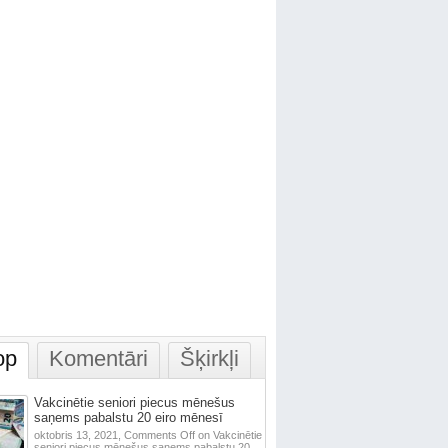
op
Komentāri
Šķirkļi
Vakcinētie seniori piecus mēnešus
saņems pabalstu 20 eiro mēnesī
oktobris 13, 2021,
Comments Off
on Vakcinētie
seniori piecus mēnešus saņems pabalstu 20