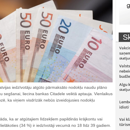
Sk
Vakci
saņem
skatīju
Valsts
nebeid
budže
Algu 
atvijas iedzīvotāju atgūto pārmaksāto nodokļu naudu plāno
skatīju
bu segšanai, liecina bankas Citadele veiktā aptauja. Vienlaikus
zē, ka viņiem visdrīzāk nebūs izveidojusies nodokļu
Lember
idioti
a, ka ar atgūtajiem līdzekļiem papildinās krājkontu vai
Vai kl
tūris
 lielākoties (34 %) ir iedzīvotāji vecumā no 18 līdz 39 gadiem.