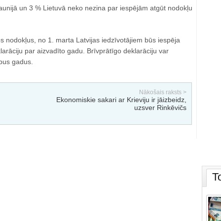
gaunijā un 3 % Lietuvā neko nezina par iespējām atgūt nodokļu
 nodokļus, no 1. marta Latvijas iedzīvotājiem būs iespēja
arāciju par aizvadīto gadu. Brīvprātīgo deklarāciju var
rpus gadus.
Nākošais raksts >
Ekonomiskie sakari ar Krieviju ir jāizbeidz,
uzsver Rinkēvičs
T