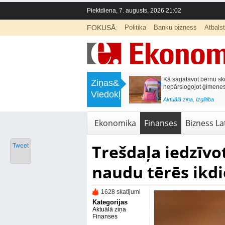
Piektdiena, 7. augusts, 2026 21:02
FOKUSĀ:
Politika
Banku bizness
Atbals
>
Labklājības ministrija rosina reformēt
Kā sagatavot bērnu sko
Ziņas&
un būtiski uzlabot vecāku pabalstu
nepārslogojot ģimene
Viedokļi
<
Aktuālā ziņa
,
Ekonomika
Aktuālā ziņa
,
Izglītība
Ekonomika
Finanses
Bizness Lat
Trešdaļa iedzīvo
Tweet
naudu tērēs ikd
1628 skatījumi
Kategorijas
Aktuālā ziņa
Finanses