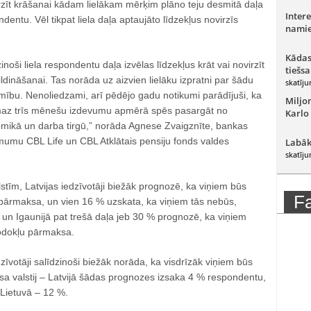
rzīt krāšanai kādam lielākam mērķim plāno teju desmitā daļa
Intere
dentu. Vēl tikpat liela daļa aptaujāto līdzekļus novirzīs
namie
Kādas
zinoši liela respondentu daļa izvēlas līdzekļus krāt vai novirzīt
tiešsa
ldināšanai. Tas norāda uz aizvien lielāku izpratni par šādu
skatīju
ību. Nenoliedzami, arī pēdējo gadu notikumi parādījuši, ka
Miljo
smaz trīs mēnešu izdevumu apmērā spēs pasargāt no
Karlo
mikā un darba tirgū,” norāda Agnese Zvaigznīte, bankas
umu CBL Life un CBL Atklātais pensiju fonds valdes
Labāk
skatīju
lstīm, Latvijas iedzīvotāji biežāk prognozē, ka viņiem būs
F
 pārmaksa, un vien 16 % uzskata, ka viņiem tās nebūs,
 un Igaunijā pat trešā daļa jeb 30 % prognozē, ka viņiem
odokļu pārmaksa.
zīvotāji salīdzinoši biežāk norāda, ka visdrīzāk viņiem būs
sa valstij – Latvijā šādas prognozes izsaka 4 % respondentu,
t Lietuvā – 12 %.