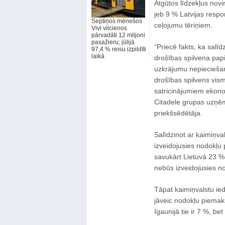
Atgūtos līdzekļus novi
jeb 9 % Latvijas respon
Septiņos mēnešos
ceļojumu tēriņiem.
Vivi vilcienos
pārvadāti 12 miljoni
pasažieru; jūlijā
“Priecē fakts, ka salīd
97,4 % reisu izpildīti
laikā
drošības spilvena papi
uzkrājumu nepieciešam
drošības spilvens vi
satricinājumiem ekono
Citadele grupas uzņēm
priekšsēdētāja.
Salīdzinot ar kaimiņva
izveidojusies nodokļu
savukārt Lietuvā 23 %
nebūs izveidojusies n
Tāpat kaimiņvalstu ied
jāveic nodokļu piemak
Igaunijā tie ir 7 %, be