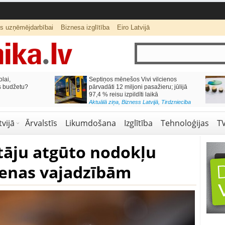
ts uzņēmējdarbībai
Biznesa izglītība
Eiro Latvijā
lai,
Septiņos mēnešos Vivi vilcienos
s budžetu?
pārvadāti 12 miljoni pasažieru; jūlijā
97,4 % reisu izpildīti laikā
Aktuālā ziņa
,
Bizness Latvijā
,
Tirdzniecība
vijā
Ārvalstīs
Likumdošana
Izglītība
Tehnoloģijas
T
tāju atgūto nodokļu
ienas vajadzībām