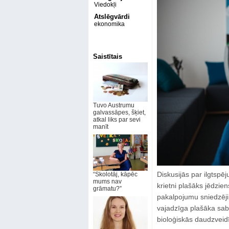
Viedokļi
Atslēgvārdi
ekonomika
Saistītais
Tuvo Austrumu
galvassāpes, šķiet,
atkal liks par sevi
manīt
Diskusijās par ilgtspē
“Skolotāj, kāpēc
mums nav
krietni plašāks jēdzi
grāmatu?”
pakalpojumu sniedzēji 
vajadzīga plašāka sabi
bioloģiskās daudzveid