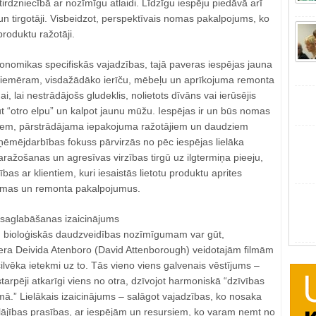
tirdzniecībā ar nozīmīgu atlaidi. Līdzīgu iespēju piedāvā arī
i un tirgotāji. Visbeidzot, perspektīvais nomas pakalpojums, ko
roduktu ražotāji.
onomikas specifiskās vajadzības, tajā paveras iespējas jauna
emēram, visdažādāko ierīču, mēbeļu un aprīkojuma remonta
 lai nestrādājošs gludeklis, nolietots dīvāns vai ierūsējis
t “otro elpu” un kalpot jaunu mūžu. Iespējas ir un būs nomas
iem, pārstrādājama iepakojuma ražotājiem un daudziem
uzņēmējdarbības fokuss pārvirzās no pēc iespējas lielāka
ažošanas un agresīvas virzības tirgū uz ilgtermiņa pieeju,
cības ar klientiem, kuri iesaistās lietotu produktu aprites
nomas un remonta pakalpojumus.
saglabāšanas izaicinājums
u bioloģiskās daudzveidības nozīmīgumam var gūt,
era Deivida Atenboro (David Attenborough) veidotajām filmām
lvēka ietekmi uz to. Tās vieno viens galvenais vēstījums –
tarpēji atkarīgi viens no otra, dzīvojot harmoniskā “dzīvības
.” Lielākais izaicinājums – salāgot vajadzības, ko nosaka
lājības prasības, ar iespējām un resursiem, ko varam ņemt no