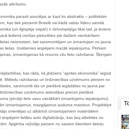
zāk atkritumu.
konomika parasti asociējas ar kaut ko abstraktu – politiskām
m, kas tiek pieņemti Briselē vai kādā valstu līderu samitā.
mika (un ilgtspēja vispār) ir dzīvotspējīga tikai tad, ja ikviens
vā ikdienā cenšas pieturēties pie dažiem vienkāršiem
s lietas neizmetam, bet saremontējam un izmantojam no jauna.
s lietas. Izvēlamies iespējami mazāk iepakojuma. Pērkam
dājamas, izmantojamas kā resurss citu lietu ražošanai. Šķirojam
ējdarbības, kas rāda, kā jēdziens “aprites ekonomika” iegūst
vē. Mēbeļu ražošanas un tirdzniecības uzņēmums pieņem no
mēbeles, saremontē tās un piedāvā iegādāties no jauna par
rdzniecības uzņēmums atsevišķas preces piedāvā
uma (pircējs lieto savu vairākkārt izmantojamu iepakojumu),
T
kārt izmantojamus, mazgājamus auduma maisiņus. Projektējot
tājs orientējas uz atkārtoti izmantojamiem materiāliem
iespējami lielāku auto digitalizāciju, kas ļauj atteikties no
ēm. Apģērba ražotājs pieņem no saviem klientiem lietotu