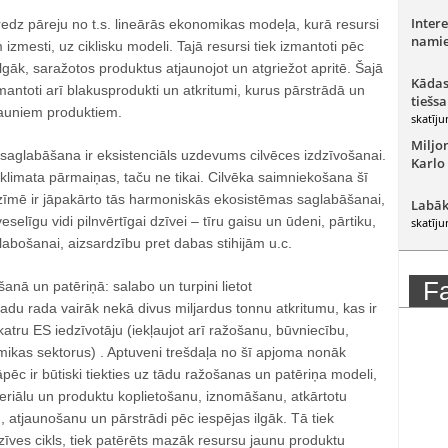
Intere
edz pāreju no t.s. lineārās ekonomikas modeļa, kurā resursi
namie
m izmesti, uz ciklisku modeli. Tajā resursi tiek izmantoti pēc
ilgāk, saražotos produktus atjaunojot un atgriežot apritē. Šajā
Kādas
izmantoti arī blakusprodukti un atkritumi, kurus pārstrādā un
tiešsa
jauniem produktiem.
skatīju
Miljo
aglabāšana ir eksistenciāls uzdevums cilvēces izdzīvošanai.
Karlo
klimata pārmaiņas, taču ne tikai. Cilvēka saimniekošana šī
zīmē ir jāpakārto tās harmoniskās ekosistēmas saglabāšanai,
Labāk
elīgu vidi pilnvērtīgai dzīvei – tīru gaisu un ūdeni, pārtiku,
skatīju
zlabošanai, aizsardzību pret dabas stihijām u.c.
F
šanā un patēriņā: salabo un turpini lietot
adu rada vairāk nekā divus miljardus tonnu atkritumu, kas ir
katru ES iedzīvotāju (iekļaujot arī ražošanu, būvniecību,
mikas sektorus) . Aptuveni trešdaļa no šī apjoma nonāk
āpēc ir būtiski tiekties uz tādu ražošanas un patēriņa modeli,
riālu un produktu koplietošanu, iznomāšanu, atkārtotu
atjaunošanu un pārstrādi pēc iespējas ilgāk. Tā tiek
īves cikls, tiek patērēts mazāk resursu jaunu produktu