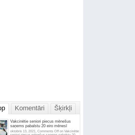
op
Komentāri
Šķirkļi
Vakcinētie seniori piecus mēnešus
saņems pabalstu 20 eiro mēnesī
oktobris 13, 2021,
Comments Off
on Vakcinētie
seniori piecus mēnešus saņems pabalstu 20