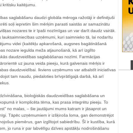
 kritisku kaitējumu.
bas saglabāšanu daudzi globāla mēroga ražotāji ir definējuši
rēti soļi iepretim šim mērķim parasti saistās ar samazinātu
višķas nozares te ir īpaši nozīmīgas un var darīt daudz vairāk.
s lauksaimniecības uzņēmumi, kuri saimnieko tā, lai nodarītu
ējumu videi (kaitēkļu apkarošanā, augsnes bagātināšanā
as nozare iegulda meža atjaunošanā, kā arī izglīto
iskās daudzveidības saglabāšanas nozīmi. Farmācijas
orientē uz jauna veida pieeju, kurā galvenais mērķis ir
bas daudzveidībai. Ikviens uzņēmums var atbalstīt iniciatīvas
dojot tam naudu, piedaloties brīvprātīgajā darbā, kā arī
iekus.
dzīvināšana, bioloģiskās daudzveidības saglabāšana un
kopumā ir komplicēta tēma, kas prasa integrētu pieeju. To
iest” no malas, – šie jautājumi mums katram ir jāsaprot un
īgi. Tāpēc uzņēmumiem ir izšķiroša loma, gan demonstrējot
ojošus piemērus, gan izglītojot sabiedrību. Šī ir kustība, kurā
em, jo runa ir par labvēlīgu dzīves apstākļu nodrošināšanu