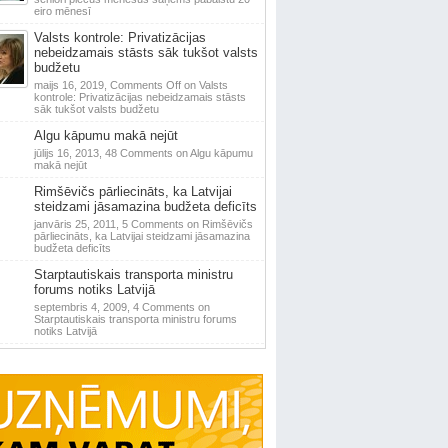
eiro mēnesī
Valsts kontrole: Privatizācijas
nebeidzamais stāsts sāk tukšot valsts
budžetu
maijs 16, 2019,
Comments Off
on Valsts
kontrole: Privatizācijas nebeidzamais stāsts
sāk tukšot valsts budžetu
Algu kāpumu makā nejūt
jūlijs 16, 2013,
48 Comments
on Algu kāpumu
makā nejūt
Rimšēvičs pārliecināts, ka Latvijai
steidzami jāsamazina budžeta deficīts
janvāris 25, 2011,
5 Comments
on Rimšēvičs
pārliecināts, ka Latvijai steidzami jāsamazina
budžeta deficīts
Starptautiskais transporta ministru
forums notiks Latvijā
septembris 4, 2009,
4 Comments
on
Starptautiskais transporta ministru forums
notiks Latvijā