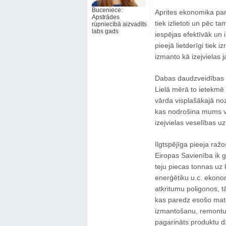
Buceniece:
Aprites ekonomika par
Apstrādes
tiek izlietoti un pēc ta
rūpniecībā aizvadīts
labs gads
iespējas efektīvāk un 
pieejā lietderīgi tiek 
izmanto kā izejvielas 
Dabas daudzveidības s
Lielā mērā to ietekmē 
vārda visplašākajā no
kas nodrošina mums ves
izejvielas veselības u
Ilgtspējīga pieeja ražo
Eiropas Savienība ik g
teju piecas tonnas uz 
enerģētiku u.c. ekono
atkritumu poligonos, t
kas paredz esošo mate
izmantošanu, remontu, 
pagarināts produktu dz