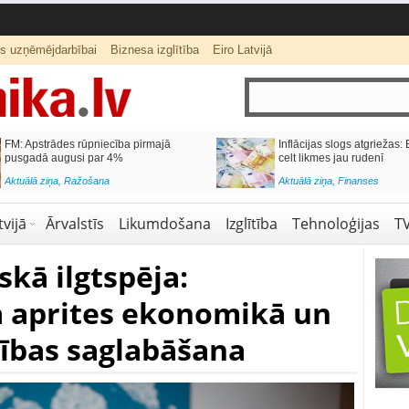
ts uzņēmējdarbībai
Biznesa izglītība
Eiro Latvijā
ība pirmajā
Inflācijas slogs atgriežas: ECB varētu
4%
celt likmes jau rudenī
Aktuālā ziņa
,
Finanses
vijā
Ārvalstīs
Likumdošana
Izglītība
Tehnoloģijas
T
skā ilgtspēja:
aprites ekonomikā un
ības saglabāšana