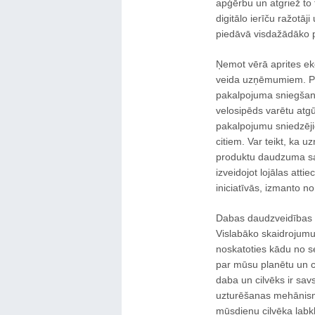
apģērbu un atgriež to 
digitālo ierīču ražotāj
piedāvā visdažādāko p
Ņemot vērā aprites ek
veida uzņēmumiem. Pi
pakalpojuma sniegšanai,
velosipēds varētu atgū
pakalpojumu sniedzēj
citiem. Var teikt, ka 
produktu daudzuma sar
izveidojot lojālas attie
iniciatīvās, izmanto 
Dabas daudzveidības 
Vislabāko skaidrojum
noskatoties kādu no s
par mūsu planētu un ci
daba un cilvēks ir savs
uzturēšanas mehānismā
mūsdienu cilvēka labk