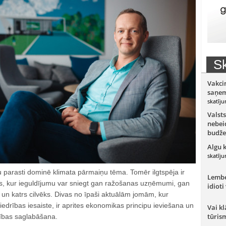
Sk
Vakci
saņem
skatīju
Valsts
nebeid
budže
Algu 
skatīju
ju parasti dominē klimata pārmaiņu tēma. Tomēr ilgtspēja ir
Lember
ens, kur ieguldījumu var sniegt gan ražošanas uzņēmumi, gan
idioti
un katrs cilvēks. Divas no īpaši aktuālām jomām, kur
edrības iesaiste, ir aprites ekonomikas principu ieviešana un
Vai kl
tūris
ības saglabāšana.