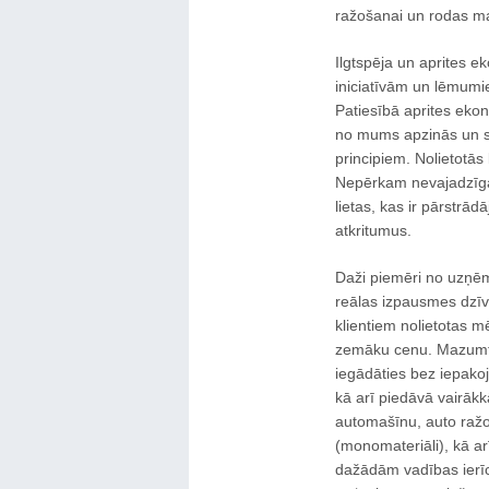
ražošanai un rodas ma
Ilgtspēja un aprites e
iniciatīvām un lēmumie
Patiesībā aprites ekono
no mums apzinās un sa
principiem. Nolietotā
Nepērkam nevajadzīga
lietas, kas ir pārstrā
atkritumus.
Daži piemēri no uzņēm
reālas izpausmes dzī
klientiem nolietotas 
zemāku cenu. Mazumti
iegādāties bez iepakoj
kā arī piedāvā vairāk
automašīnu, auto ražo
(monomateriāli), kā arī 
dažādām vadības ierīc