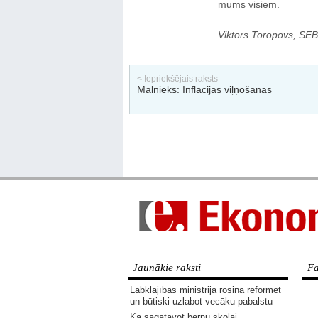
mums visiem.
Viktors Toropovs, SEB 
< Iepriekšējais raksts
Mālnieks: Inflācijas viļņošanās
Jaunākie raksti
Fa
Labklājības ministrija rosina reformēt
un būtiski uzlabot vecāku pabalstu
Kā sagatavot bērnu skolai,