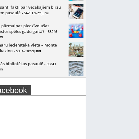
santi fakti par vecākajiem biržu
m pasaulē
- 54291 skatījumi
 pārmaiņas piedzīvojušas
istes spēles gadu gaitā?
- 53246
mi
nāru iecienītākā vieta – Monte
 kazino
- 53142 skatījumi
ās bibliotēkas pasaulē
- 50843
mi
acebook