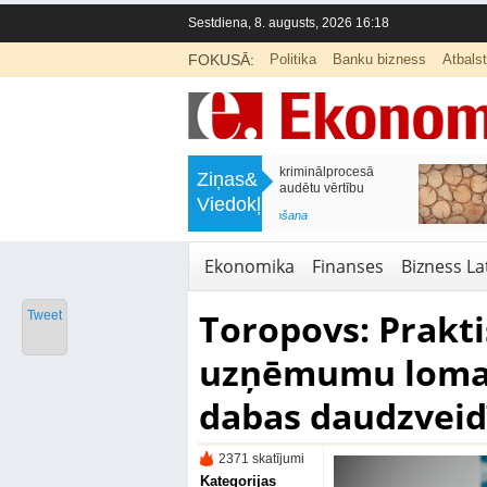
Sestdiena, 8. augusts, 2026 16:18
FOKUSĀ:
Politika
Banku bizness
Atbals
>
Valsts rūpēsies, lai kriminālprocesā
FM: Apstrādes rūpniec
Ziņas&
arestētā manta nezaudētu vērtību
pusgadā augusi par 
Viedokļi
<
Aktuālā ziņa
,
Likumdošana
Aktuālā ziņa
,
Ražošana
Ekonomika
Finanses
Bizness Lat
Toropovs: Prakti
Tweet
uzņēmumu loma 
dabas daudzveid
2371 skatījumi
Kategorijas