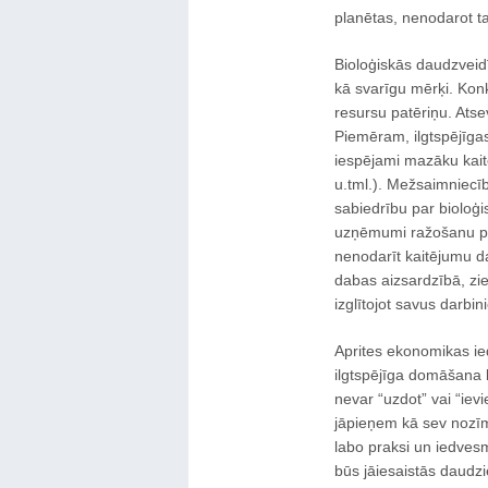
planētas, nenodarot tai
Bioloģiskās daudzveidī
kā svarīgu mērķi. Konk
resursu patēriņu. Atse
Piemēram, ilgtspējīga
iespējami mazāku kait
u.tml.). Mežsaimniecīb
sabiedrību par bioloģ
uzņēmumi ražošanu pār
nenodarīt kaitējumu da
dabas aizsardzībā, zie
izglītojot savus darbin
Aprites ekonomikas ie
ilgtspējīga domāšana 
nevar “uzdot” vai “iev
jāpieņem kā sev nozīm
labo praksi un iedvesm
būs jāiesaistās daudzi