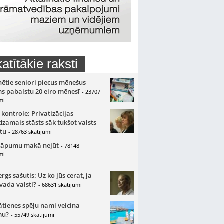
atītākie raksti
nētie seniori piecus mēnešus
s pabalstu 20 eiro mēnesī
- 23707
mi
 kontrole: Privatizācijas
zamais stāsts sāk tukšot valsts
tu
- 28763 skatījumi
kāpumu makā nejūt
- 78148
mi
gs sašutis: Uz ko jūs cerat, ja
 vada valsti?
- 68631 skatījumi
ātienes spēļu nami veicina
mu?
- 55749 skatījumi