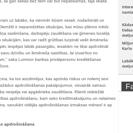
 lai gan sekas bez tiem var būt nepatīkamas, tajā skaitā
Intere
namie
am uz labāko, ka vienmēr būsim veseli, nodarbināti un
Kādas
. Diemžēl ir neparedzētas situācijas, kas mūsu plānos mēdz
tiešsa
ēkšņa saslimšana, darbspēju zaudēšana vai ģimenes locekļa
skatīju
situācijām, kas var radīt grūtības turpināt veikt ikmēneša
Miljo
pēc iespējas labāk pasargātu, iesakām ne tikai apdrošināt
Karlo
savu dzīvību un ikmēneša saistības, lai izvairītos no
,” saka Luminor bankas privātpersonu kreditēšanas
Labāk
čovs.
skatīju
ina, ka tos aizņēmējus, kas apzinās riskus un nolemj sevi
F
dažādus apdrošināšanas pakalpojumus, visvairāk satrauc
rba nespēja vai apgādnieka zaudēšana. Klienti visbiežāk
īvības apdrošināšanu, kam seko kredītmaksājumu un nelaimes
a, savukārt vidējās apdrošināšanas izmaksas mēnesī ir ap
as apdrošināšana