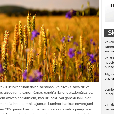
Sk
Vakci
saņem
skatīju
Valsts
nebeid
budže
Algu 
skatīju
āk ir lielākās finansiālās saistības, ko cilvēks savā dzīvē
Lember
ms aizdevuma saņemšanas gandrīz ikviens aizdomājas par
idioti
m dzīves notikumiem, kas uz īsāku vai garāku laiku var
 ikmēneša kredīta maksājumus, Luminor bankas novērojumi
Vai kl
tūris
ēram 20% jauno kredītu ņēmēju izvēlas dažādus pieejamos