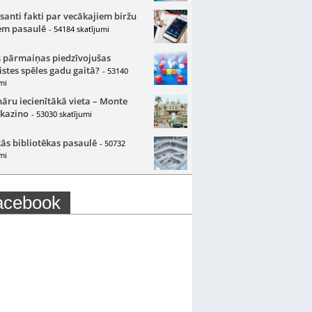
santi fakti par vecākajiem biržu
m pasaulē
- 54184 skatījumi
 pārmaiņas piedzīvojušas
istes spēles gadu gaitā?
- 53140
mi
nāru iecienītākā vieta – Monte
 kazino
- 53030 skatījumi
ās bibliotēkas pasaulē
- 50732
mi
acebook