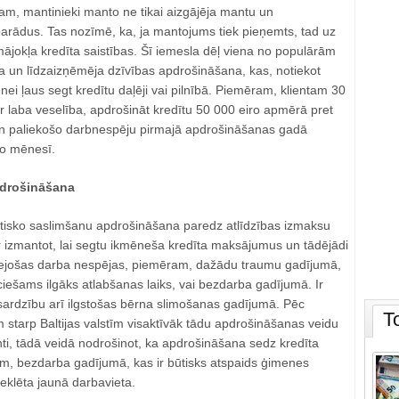
am, mantinieki manto ne tikai aizgājēja mantu un
parādus. Tas nozīmē, ka, ja mantojums tiek pieņemts, tad uz
mājokļa kredīta saistības. Šī iemesla dēļ viena no populārām
a un līdzaizņēmēja dzīvības apdrošināšana, kas, notiekot
i ļaus segt kredītu daļēji vai pilnībā. Piemēram, klientam 30
 laba veselība, apdrošināt kredītu 50 000 eiro apmērā pret
n paliekošo darbnespēju pirmajā apdrošināšanas gadā
ro mēnesī.
drošināšana
itisko saslimšanu apdrošināšana paredz atlīdzības izmaksu
 izmantot, lai segtu ikmēneša kredīta maksājumus un tādējādi
rejošas darba nespējas, piemēram, dažādu traumu gadījumā,
iešams ilgāks atlabšanas laiks, vai bezdarba gadījumā. Ir
ardzību arī ilgstošas bērna slimošanas gadījumā. Pēc
T
starp Baltijas valstīm visaktīvāk tādu apdrošināšanas veidu
nti, tādā veidā nodrošinot, ka apdrošināšana sedz kredīta
, bezdarba gadījumā, kas ir būtisks atspaids ģimenes
eklēta jaunā darbavieta.