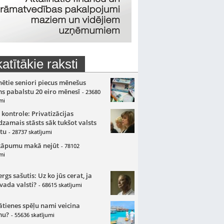
atītākie raksti
nētie seniori piecus mēnešus
s pabalstu 20 eiro mēnesī
- 23680
mi
 kontrole: Privatizācijas
zamais stāsts sāk tukšot valsts
tu
- 28737 skatījumi
kāpumu makā nejūt
- 78102
mi
gs sašutis: Uz ko jūs cerat, ja
 vada valsti?
- 68615 skatījumi
ātienes spēļu nami veicina
mu?
- 55636 skatījumi