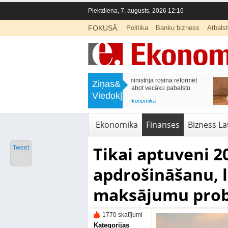
Piektdiena, 7. augusts, 2026 12:16
FOKUSĀ:
Politika
Banku bizness
Atbals
>
Labklājības ministrija rosina reformēt
Kā sagatavot bērnu sko
Ziņas&
un būtiski uzlabot vecāku pabalstu
nepārslogojot ģimene
Viedokļi
<
Aktuālā ziņa
,
Ekonomika
Aktuālā ziņa
,
Izglītība
Ekonomika
Finanses
Bizness Lat
Tikai aptuveni 2
Tweet
apdrošināšanu, l
maksājumu pro
1770 skatījumi
Kategorijas