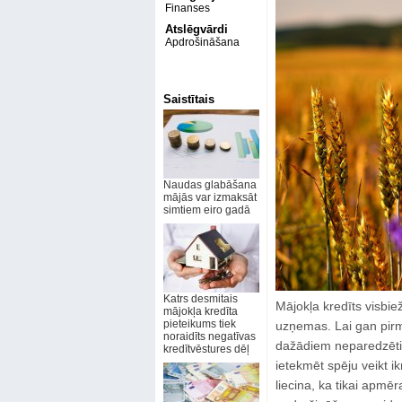
Finanses
Atslēgvārdi
Apdrošināšana
Saistītais
Naudas glabāšana
mājās var izmaksāt
simtiem eiro gadā
Katrs desmitais
Mājokļa kredīts visbiež
mājokļa kredīta
pieteikums tiek
uzņemas. Lai gan pir
noraidīts negatīvas
dažādiem neparedzētie
kredītvēstures dēļ
ietekmēt spēju veikt
liecina, ka tikai apm