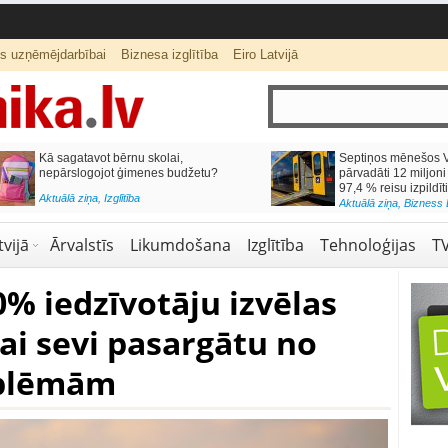
ts uzņēmējdarbībai
Biznesa izglītība
Eiro Latvijā
lai,
Septiņos mēnešos Vivi vilcienos
s budžetu?
pārvadāti 12 miljoni pasažieru; jūlijā
97,4 % reisu izpildīti laikā
Aktuālā ziņa
,
Bizness Latvijā
,
Tirdzniecība
vijā
Ārvalstīs
Likumdošana
Izglītība
Tehnoloģijas
T
0% iedzīvotāju izvēlas
ai sevi pasargātu no
blēmām