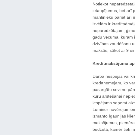
Notiekot neparedzētaj
ietaupījumus, bet arī 
mantinieku pāriet arī 
izvēlēm ir kredītņēmēj
neparedzētajam, ģimene
gadu vecumā, kuram ir
dzīvības zaudēšanu u
maksās, sākot ar 9 ei
Kredītmaksājumu ap
Darba nespējas vai kr
kredītņēmējam, ko var
pasargātu sevi no pā
kuru ārstēšanai nepiec
iespējams saņemt aizs
Luminor novērojumiem 
izmanto Igaunijas klie
maksājumus, piemēram
budžetā, kamēr tiek m