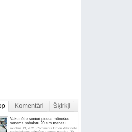
op
Komentāri
Šķirkļi
Vakcinētie seniori piecus mēnešus
saņems pabalstu 20 eiro mēnesī
oktobris 13, 2021,
Comments Off
on Vakcinētie
seniori piecus mēnešus saņems pabalstu 20