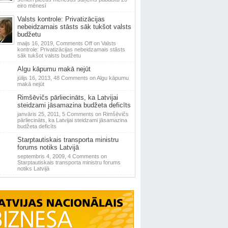
eiro mēnesī
Valsts kontrole: Privatizācijas
nebeidzamais stāsts sāk tukšot valsts
budžetu
maijs 16, 2019,
Comments Off
on Valsts
kontrole: Privatizācijas nebeidzamais stāsts
sāk tukšot valsts budžetu
Algu kāpumu makā nejūt
jūlijs 16, 2013,
48 Comments
on Algu kāpumu
makā nejūt
Rimšēvičs pārliecināts, ka Latvijai
steidzami jāsamazina budžeta deficīts
janvāris 25, 2011,
5 Comments
on Rimšēvičs
pārliecināts, ka Latvijai steidzami jāsamazina
budžeta deficīts
Starptautiskais transporta ministru
forums notiks Latvijā
septembris 4, 2009,
4 Comments
on
Starptautiskais transporta ministru forums
notiks Latvijā