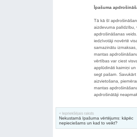
Īpašuma apdrošināš
Tā kā šī apdrošināšana
aizdevuma palīdzību, 
apdrošināšanas veids.
iedzīvotāji novērtē vi
samazinātu izmaksas, i
mantas apdrošināšanu,
vērtības var ciest vis
applūdināti kaimiņi un
segt pašam. Savukārt 
aizvietošana, piemēra
mantas apdrošināšana 
apdrošinātāji neapma
< Iepriekšējais raksts
Nekustamā īpašuma vērtējums: kāpēc
nepieciešams un kad to veikt?