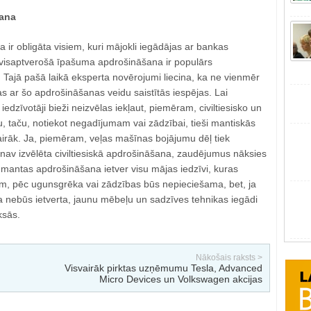
ana
 ir obligāta visiem, kuri mājokli iegādājas ar bankas
visaptverošā īpašuma apdrošināšana ir populārs
 Tajā pašā laikā eksperta novērojumi liecina, ka ne vienmēr
sas ar šo apdrošināšanas veidu saistītās iespējas. Lai
edzīvotāji bieži neizvēlas iekļaut, piemēram, civiltiesisko un
 taču, notiekot negadījumam vai zādzībai, tieši mantiskās
vairāk. Ja, piemēram, veļas mašīnas bojājumu dēļ tiek
 nav izvēlēta civiltiesiskā apdrošināšana, zaudējumus nāksies
mantas apdrošināšana ietver visu mājas iedzīvi, kuras
m, pēc ugunsgrēka vai zādzības būs nepieciešama, bet, ja
nebūs ietverta, jaunu mēbeļu un sadzīves tehnikas iegādi
ksās.
Nākošais raksts >
Visvairāk pirktas uzņēmumu Tesla, Advanced
Micro Devices un Volkswagen akcijas