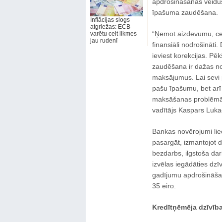
apdrošināšanas veidus,
īpašuma zaudēšana.
Inflācijas slogs
atgriežas: ECB
“Ņemot aizdevumu, cer
varētu celt likmes
jau rudenī
finansiāli nodrošināti
ieviest korekcijas. P
zaudēšana ir dažas no 
maksājumus. Lai sevi 
pašu īpašumu, bet arī 
maksāšanas problēmām
vadītājs Kaspars Luka
Bankas novērojumi liec
pasargāt, izmantojot 
bezdarbs, ilgstoša da
izvēlas iegādāties dz
gadījumu apdrošināšan
35 eiro.
Kredītņēmēja dzīvīb