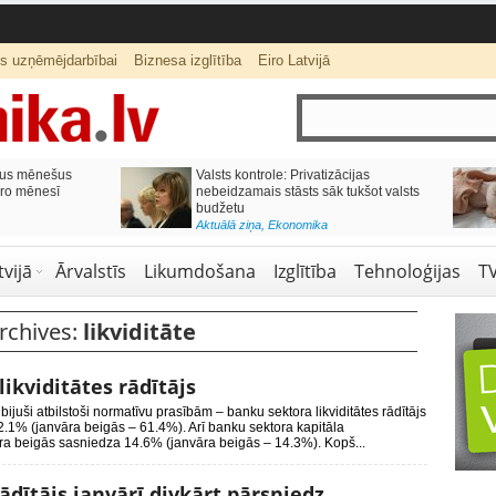
ts uzņēmējdarbībai
Biznesa izglītība
Eiro Latvijā
ērnu skolai,
Septiņos mēnešos Vivi vilcienos
 ģimenes budžetu?
pārvadāti 12 miljoni pasažieru; jūlijā
97,4 % reisu izpildīti laikā
lītība
Aktuālā ziņa
,
Bizness Latvijā
,
Tirdzniecība
vijā
Ārvalstīs
Likumdošana
Izglītība
Tehnoloģijas
T
rchives:
likviditāte
likviditātes rādītājs
 bijuši atbilstoši normatīvu prasībām – banku sektora likviditātes rādītājs
62.1% (janvāra beigās – 61.4%). Arī banku sektora kapitāla
uāra beigās sasniedza 14.6% (janvāra beigās – 14.3%). Kopš...
ādītājs janvārī divkārt pārsniedz