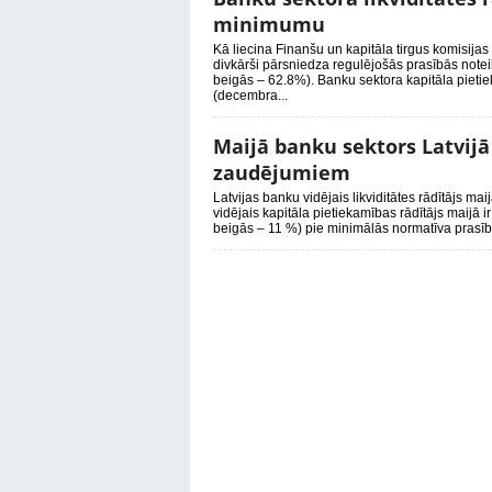
minimumu
Kā liecina Finanšu un kapitāla tirgus komisijas 
divkārši pārsniedza regulējošās prasībās not
beigās – 62.8%). Banku sektora kapitāla pieti
(decembra...
Maijā banku sektors Latvijā 
zaudējumiem
Latvijas banku vidējais likviditātes rādītājs mai
vidējais kapitāla pietiekamības rādītājs maijā i
beigās – 11 %) pie minimālās normatīva prasības