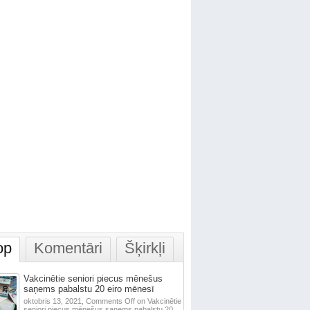
op
Komentāri
Šķirkļi
Vakcinētie seniori piecus mēnešus
saņems pabalstu 20 eiro mēnesī
oktobris 13, 2021,
Comments Off
on Vakcinētie
seniori piecus mēnešus saņems pabalstu 20