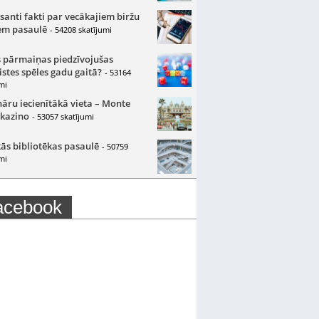
santi fakti par vecākajiem biržu
m pasaulē
- 54208 skatījumi
 pārmaiņas piedzīvojušas
istes spēles gadu gaitā?
- 53164
mi
nāru iecienītākā vieta – Monte
 kazino
- 53057 skatījumi
ās bibliotēkas pasaulē
- 50759
mi
acebook