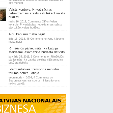
eiro mēnesī
Valsts kontrole: Privatizācijas
nebeidzamais stāsts sāk tukšot valsts
budžetu
maijs 16, 2019,
Comments Off
on Valsts
kontrole: Privatizācijas nebeidzamais stāsts
sāk tukšot valsts budžetu
Algu kāpumu makā nejūt
jūlijs 16, 2013,
48 Comments
on Algu kāpumu
makā nejūt
Rimšēvičs pārliecināts, ka Latvijai
steidzami jāsamazina budžeta deficīts
janvāris 25, 2011,
5 Comments
on Rimšēvičs
pārliecināts, ka Latvijai steidzami jāsamazina
budžeta deficīts
Starptautiskais transporta ministru
forums notiks Latvijā
septembris 4, 2009,
4 Comments
on
Starptautiskais transporta ministru forums
notiks Latvijā