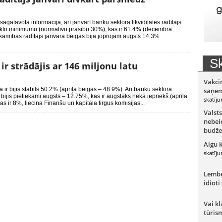
sagatavotā informācija, arī janvārī banku sektora likviditātes rādītājs
eikto minimumu (normatīvu prasību 30%), kas ir 61.4% (decembra
ekamības rādītājs janvāra beigās bija joprojām augsts 14.3%
Sk
ir strādājis ar 146 miljonu latu
Vakci
jā ir bijis stabils 50.2% (aprīļa beigās – 48.9%). Arī banku sektora
saņem
r bijis pietiekami augsts – 12.75%, kas ir augstāks nekā iepriekš (aprīļa
skatīju
 ir 8%, liecina Finanšu un kapitāla tirgus komisijas...
Valsts
nebeid
budže
Algu 
skatīju
Lember
idioti
Vai kl
tūris