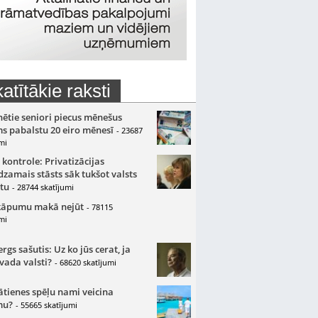
atītākie raksti
nētie seniori piecus mēnešus
s pabalstu 20 eiro mēnesī
- 23687
mi
 kontrole: Privatizācijas
zamais stāsts sāk tukšot valsts
tu
- 28744 skatījumi
kāpumu makā nejūt
- 78115
mi
gs sašutis: Uz ko jūs cerat, ja
 vada valsti?
- 68620 skatījumi
ātienes spēļu nami veicina
mu?
- 55665 skatījumi