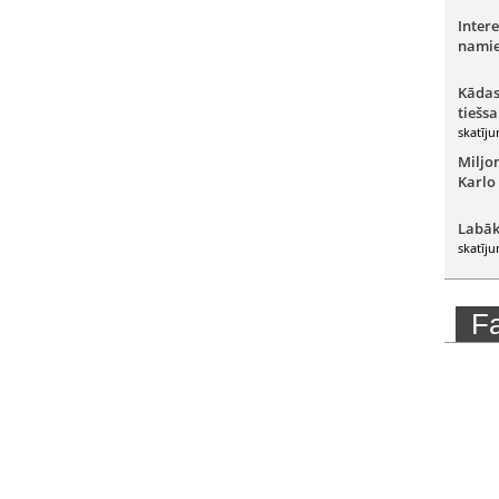
Intere
namie
Kādas
tiešsa
skatīju
Miljo
Karlo
Labāk
skatīju
F