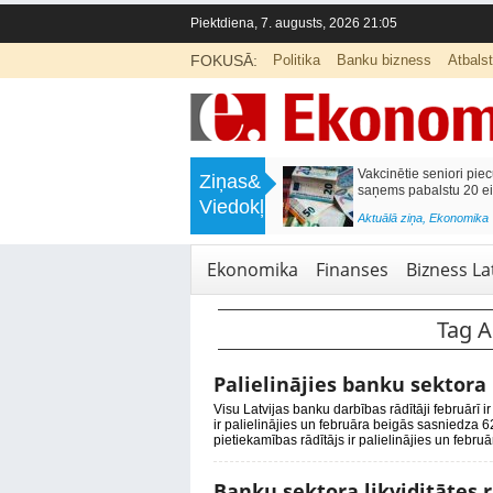
Piektdiena, 7. augusts, 2026 21:05
FOKUSĀ:
Politika
Banku bizness
Atbals
>
Labklājības ministrija rosina reformēt
Kā sagatavot b
Ziņas&
un būtiski uzlabot vecāku pabalstu
nepārslogojot
Viedokļi
<
Aktuālā ziņa
,
Ekonomika
Aktuālā ziņa
,
Izg
Ekonomika
Finanses
Bizness Lat
Tag A
Palielinājies banku sektora 
Visu Latvijas banku darbības rādītāji februārī ir
ir palielinājies un februāra beigās sasniedza 
pietiekamības rādītājs ir palielinājies un febr
Banku sektora likviditātes r