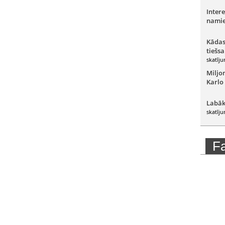
Intere
namie
Kādas
tiešsa
skatīju
Miljo
Karlo
Labāk
skatīju
F