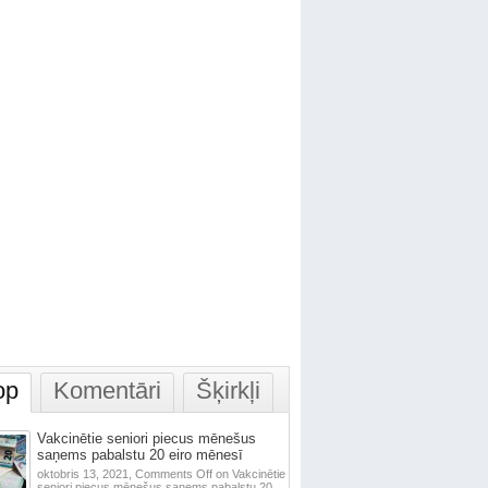
op
Komentāri
Šķirkļi
Vakcinētie seniori piecus mēnešus
saņems pabalstu 20 eiro mēnesī
oktobris 13, 2021,
Comments Off
on Vakcinētie
seniori piecus mēnešus saņems pabalstu 20