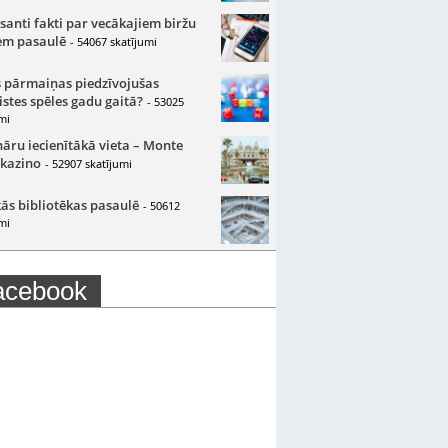
santi fakti par vecākajiem biržu
m pasaulē
- 54067 skatījumi
 pārmaiņas piedzīvojušas
istes spēles gadu gaitā?
- 53025
mi
nāru iecienītākā vieta – Monte
 kazino
- 52907 skatījumi
ās bibliotēkas pasaulē
- 50612
mi
acebook