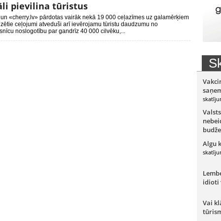
li pievilina tūristus
 un «cherry.lv» pārdotas vairāk nekā 19 000 ceļazīmes uz galamērķiem
izētie ceļojumi atveduši arī ievērojamu tūristu daudzumu no
esnīcu noslogotību par gandrīz 40 000 cilvēku,...
Sk
Vakci
saņem
skatīju
Valsts
nebeid
budže
Algu 
skatīju
Lember
idioti
Vai kl
tūris