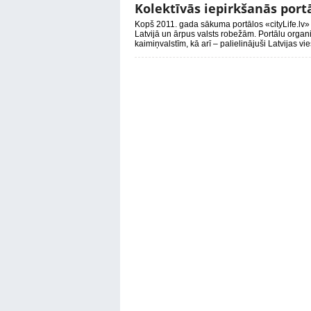
Kolektīvās iepirkšanās portā
Kopš 2011. gada sākuma portālos «cityLife.lv»
Latvijā un ārpus valsts robežām. Portālu organ
kaimiņvalstīm, kā arī – palielinājuši Latvijas vi