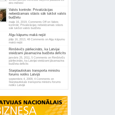
eiro mēnesī
Valsts kontrole: Privatizācijas
nebeidzamais stāsts sāk tukšot valsts
budžetu
maijs 16, 2019,
Comments Off
on Valsts
kontrole: Privatizācijas nebeidzamais stāsts
sāk tukšot valsts budžetu
Algu kāpumu makā nejūt
jūlijs 16, 2013,
48 Comments
on Algu kāpumu
makā nejūt
Rimšēvičs pārliecināts, ka Latvijai
steidzami jāsamazina budžeta deficīts
janvāris 25, 2011,
5 Comments
on Rimšēvičs
pārliecināts, ka Latvijai steidzami jāsamazina
budžeta deficīts
Starptautiskais transporta ministru
forums notiks Latvijā
septembris 4, 2009,
4 Comments
on
Starptautiskais transporta ministru forums
notiks Latvijā