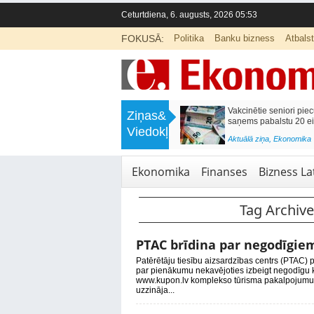
Ceturtdiena, 6. augusts, 2026 05:53
FOKUSĀ:
Politika
Banku bizness
Atbals
>
Mēneša laikā degvielas cenas
Rīgas pašval
Ziņas&
samazinājās par 3,5%
pieejamas 19
Viedokļi
<
Aktuālā ziņa
,
Bizness Latvijā
Aktuālā ziņa
,
I
Ekonomika
Finanses
Bizness Lat
Tag Archiv
PTAC brīdina par negodīgiem
Patērētāju tiesību aizsardzības centrs (PTAC)
par pienākumu nekavējoties izbeigt negodīgu k
www.kupon.lv komplekso tūrisma pakalpojumu 
uzzināja...