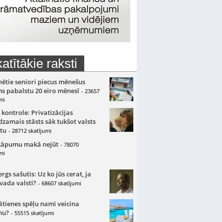
atītākie raksti
nētie seniori piecus mēnešus
s pabalstu 20 eiro mēnesī
- 23657
mi
 kontrole: Privatizācijas
zamais stāsts sāk tukšot valsts
tu
- 28712 skatījumi
kāpumu makā nejūt
- 78070
mi
gs sašutis: Uz ko jūs cerat, ja
 vada valsti?
- 68607 skatījumi
ātienes spēļu nami veicina
mu?
- 55515 skatījumi