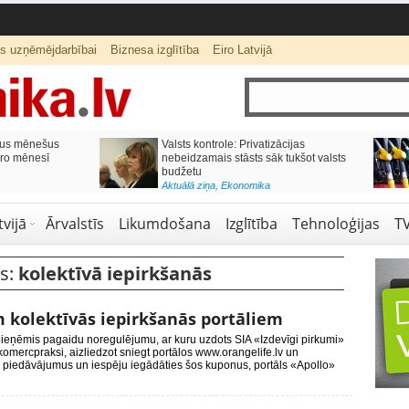
ts uzņēmējdarbībai
Biznesa izglītība
Eiro Latvijā
dības skolās vēl
Kulbergs: valsts budžeta finansējumam
2 vietas 10. klasēs
NVO jābūt caurskatāmam
zglītība
Aktuālā ziņa
,
Ekonomika
vijā
Ārvalstīs
Likumdošana
Izglītība
Tehnoloģijas
T
es:
kolektīvā iepirkšanās
 kolektīvās iepirkšanās portāliem
 pieņēmis pagaidu noregulējumu, ar kuru uzdots SIA «Izdevīgi pirkumi»
omercpraksi, aizliedzot sniegt portālos www.orangelife.lv un
piedāvājumus un iespēju iegādāties šos kuponus, portāls «Apollo»