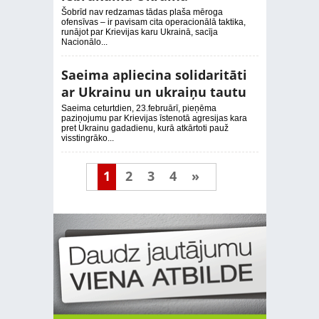
Šobrīd nav redzamas tādas plaša mēroga
ofensīvas – ir pavisam cita operacionālā taktika,
runājot par Krievijas karu Ukrainā, sacīja
Nacionālo...
Saeima apliecina solidaritāti
ar Ukrainu un ukraiņu tautu
Saeima ceturtdien, 23.februārī, pieņēma
paziņojumu par Krievijas īstenotā agresijas kara
pret Ukrainu gadadienu, kurā atkārtoti pauž
visstingrāko...
1
2
3
4
»