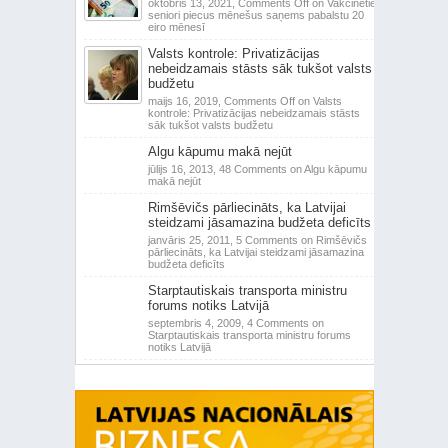
oktobris 13, 2021,
Comments Off
on Vakcinētie
seniori piecus mēnešus saņems pabalstu 20
eiro mēnesī
Valsts kontrole: Privatizācijas
nebeidzamais stāsts sāk tukšot valsts
budžetu
maijs 16, 2019,
Comments Off
on Valsts
kontrole: Privatizācijas nebeidzamais stāsts
sāk tukšot valsts budžetu
Algu kāpumu makā nejūt
jūlijs 16, 2013,
48 Comments
on Algu kāpumu
makā nejūt
Rimšēvičs pārliecināts, ka Latvijai
steidzami jāsamazina budžeta deficīts
janvāris 25, 2011,
5 Comments
on Rimšēvičs
pārliecināts, ka Latvijai steidzami jāsamazina
budžeta deficīts
Starptautiskais transporta ministru
forums notiks Latvijā
septembris 4, 2009,
4 Comments
on
Starptautiskais transporta ministru forums
notiks Latvijā