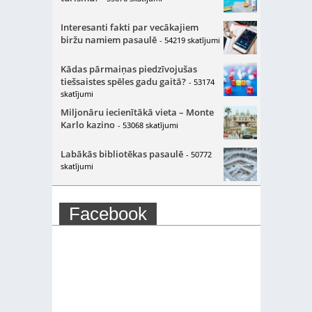
Interesanti fakti par vecākajiem
biržu namiem pasaulē
- 54219 skatījumi
Kādas pārmaiņas piedzīvojušas
tiešsaistes spēles gadu gaitā?
- 53174
skatījumi
Miljonāru iecienītākā vieta – Monte
Karlo kazino
- 53068 skatījumi
Labākās bibliotēkas pasaulē
- 50772
skatījumi
Facebook