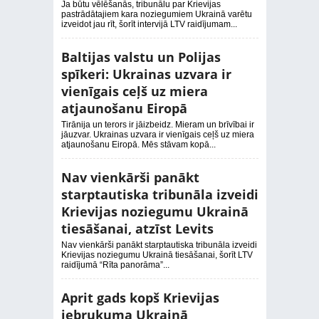
Ja būtu vēlēšanās, tribunālu par Krievijas
pastrādātajiem kara noziegumiem Ukrainā varētu
izveidot jau rīt, šorīt intervijā LTV raidījumam...
Baltijas valstu un Polijas
spīkeri: Ukrainas uzvara ir
vienīgais ceļš uz miera
atjaunošanu Eiropā
Tirānija un terors ir jāizbeidz. Mieram un brīvībai ir
jāuzvar. Ukrainas uzvara ir vienīgais ceļš uz miera
atjaunošanu Eiropā. Mēs stāvam kopā...
Nav vienkārši panākt
starptautiska tribunāla izveidi
Krievijas noziegumu Ukrainā
tiesāšanai, atzīst Levits
Nav vienkārši panākt starptautiska tribunāla izveidi
Krievijas noziegumu Ukrainā tiesāšanai, šorīt LTV
raidījumā “Rīta panorāma”...
Aprit gads kopš Krievijas
iebrukuma Ukrainā