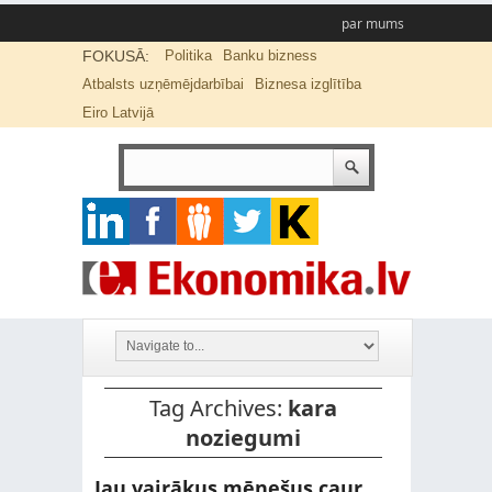
par mums
FOKUSĀ:
Politika
Banku bizness
Atbalsts uzņēmējdarbībai
Biznesa izglītība
Eiro Latvijā
Tag Archives:
kara
noziegumi
Jau vairākus mēnešus caur