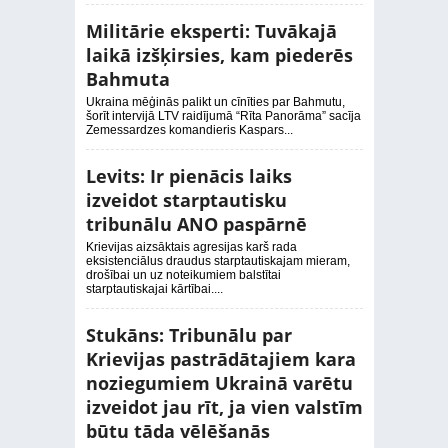
Militārie eksperti: Tuvākajā
laikā izšķirsies, kam piederēs
Bahmuta
Ukraina mēģinās palikt un cīnīties par Bahmutu,
šorīt intervijā LTV raidījumā “Rīta Panorāma” sacīja
Zemessardzes komandieris Kaspars...
Levits: Ir pienācis laiks
izveidot starptautisku
tribunālu ANO paspārnē
Krievijas aizsāktais agresijas karš rada
eksistenciālus draudus starptautiskajam mieram,
drošībai un uz noteikumiem balstītai
starptautiskajai kārtībai....
Stukāns: Tribunālu par
Krievijas pastrādātajiem kara
noziegumiem Ukrainā varētu
izveidot jau rīt, ja vien valstīm
būtu tāda vēlēšanās