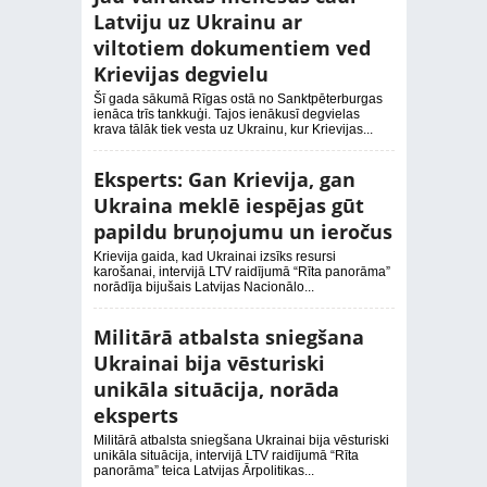
Latviju uz Ukrainu ar
viltotiem dokumentiem ved
Krievijas degvielu
Šī gada sākumā Rīgas ostā no Sanktpēterburgas
ienāca trīs tankkuģi. Tajos ienākusī degvielas
krava tālāk tiek vesta uz Ukrainu, kur Krievijas...
Eksperts: Gan Krievija, gan
Ukraina meklē iespējas gūt
papildu bruņojumu un ieročus
Krievija gaida, kad Ukrainai izsīks resursi
karošanai, intervijā LTV raidījumā “Rīta panorāma”
norādīja bijušais Latvijas Nacionālo...
Militārā atbalsta sniegšana
Ukrainai bija vēsturiski
unikāla situācija, norāda
eksperts
Militārā atbalsta sniegšana Ukrainai bija vēsturiski
unikāla situācija, intervijā LTV raidījumā “Rīta
panorāma” teica Latvijas Ārpolitikas...