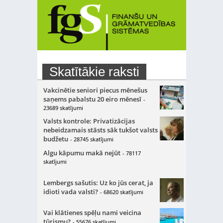
Skatītākie raksti
Vakcinētie seniori piecus mēnešus
saņems pabalstu 20 eiro mēnesī
-
23689 skatījumi
Valsts kontrole: Privatizācijas
nebeidzamais stāsts sāk tukšot valsts
budžetu
- 28745 skatījumi
Algu kāpumu makā nejūt
- 78117
skatījumi
Lembergs sašutis: Uz ko jūs cerat, ja
idioti vada valsti?
- 68620 skatījumi
Vai klātienes spēļu nami veicina
tūrismu?
- 55676 skatījumi