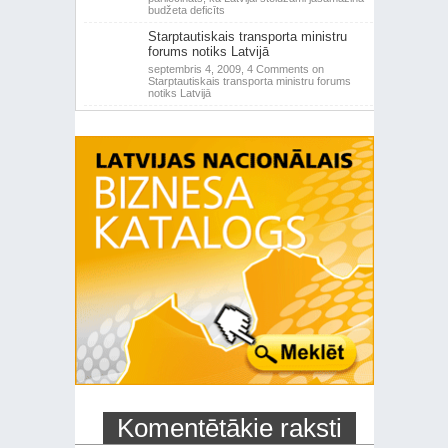
budžeta deficīts
Starptautiskais transporta ministru
forums notiks Latvijā
septembris 4, 2009,
4 Comments
on
Starptautiskais transporta ministru forums
notiks Latvijā
Komentētākie raksti