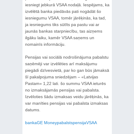
iesniegt jebkurā VSAA nodaļā. Iespējams, ka
izvēlētā banka piedāvās pati nogādāt šo
iesniegumu VSAA, tomēr jārēķinās, ka tad,
ja iesniegums tiks sūtīts pa pastu vai ar
jaunās bankas starpniecību, tas aizņems
ilgāku laiku, kamēr VSAA saņems un
nomainīs informāciju.
Pensijas vai sociālā nodrošinājuma pabalstu
saņēmēji var izvēlēties arī maksājumu
piegādi dzīvesvietā, par ko gan būs jāmaksā
šī pakalpojuma sniedzējam – «Latvijas
Pastam» 1,22 lati. šo summu VSAA ieturēs
no izmaksājamās pensijas vai pabalsta.
Izvēloties šādu izmaksas veidu jārēķinās, ka
var manīties pensijas vai pabalsta izmaksas
datums.
banka
GE Money
pabalsts
pensija
VSAA