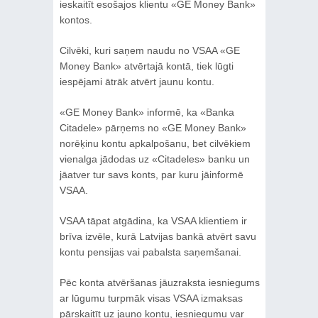
ieskaitīt esošajos klientu «GE Money Bank»
kontos.
Cilvēki, kuri saņem naudu no VSAA «GE
Money Bank» atvērtajā kontā, tiek lūgti
iespējami ātrāk atvērt jaunu kontu.
«GE Money Bank» informē, ka «Banka
Citadele» pārņems no «GE Money Bank»
norēķinu kontu apkalpošanu, bet cilvēkiem
vienalga jādodas uz «Citadeles» banku un
jāatver tur savs konts, par kuru jāinformē
VSAA.
VSAA tāpat atgādina, ka VSAA klientiem ir
brīva izvēle, kurā Latvijas bankā atvērt savu
kontu pensijas vai pabalsta saņemšanai.
Pēc konta atvēršanas jāuzraksta iesniegums
ar lūgumu turpmāk visas VSAA izmaksas
pārskaitīt uz jauno kontu, iesniegumu var