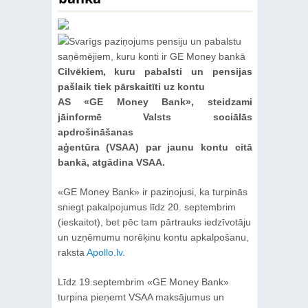
Cilvēkiem, kuru pabalsti un pensijas
pašlaik tiek pārskaitīti uz kontu
AS «GE Money Bank», steidzami
jāinformē Valsts sociālās
apdrošināšanas
aģentūra (VSAA) par jaunu kontu citā
bankā, atgādina VSAA.
«GE Money Bank» ir paziņojusi, ka turpinās
sniegt pakalpojumus līdz 20. septembrim
(ieskaitot), bet pēc tam pārtrauks iedzīvotāju
un uzņēmumu norēķinu kontu apkalpošanu,
raksta
Apollo.lv
.
Līdz 19.septembrim «GE Money Bank»
turpina pieņemt VSAA maksājumus un