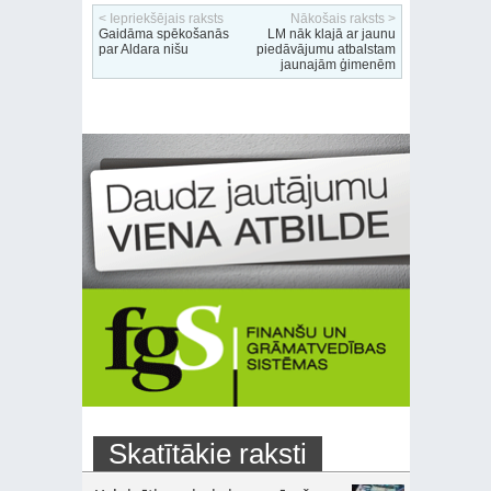
< Iepriekšējais raksts
Nākošais raksts >
Gaidāma spēkošanās
LM nāk klajā ar jaunu
par Aldara nišu
piedāvājumu atbalstam
jaunajām ģimenēm
Skatītākie raksti