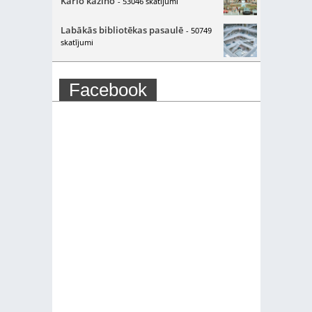
Karlo kazino
- 53046 skatījumi
Labākās bibliotēkas pasaulē
- 50749
skatījumi
Facebook