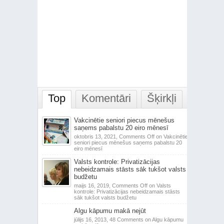
Top
Komentāri
Šķirkļi
Vakcinētie seniori piecus mēnešus
saņems pabalstu 20 eiro mēnesī
oktobris 13, 2021,
Comments Off
on Vakcinētie
seniori piecus mēnešus saņems pabalstu 20
eiro mēnesī
Valsts kontrole: Privatizācijas
nebeidzamais stāsts sāk tukšot valsts
budžetu
maijs 16, 2019,
Comments Off
on Valsts
kontrole: Privatizācijas nebeidzamais stāsts
sāk tukšot valsts budžetu
Algu kāpumu makā nejūt
jūlijs 16, 2013,
48 Comments
on Algu kāpumu