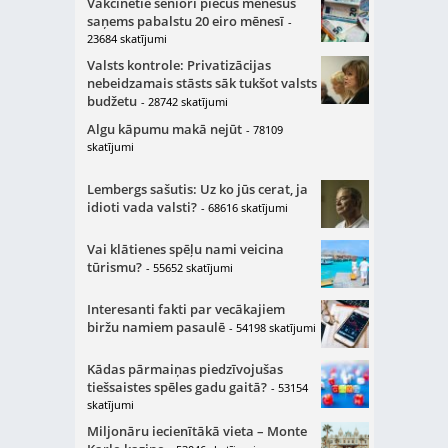
Vakcinētie seniori piecus mēnešus
saņems pabalstu 20 eiro mēnesī
-
23684 skatījumi
Valsts kontrole: Privatizācijas
nebeidzamais stāsts sāk tukšot valsts
budžetu
- 28742 skatījumi
Algu kāpumu makā nejūt
- 78109
skatījumi
Lembergs sašutis: Uz ko jūs cerat, ja
idioti vada valsti?
- 68616 skatījumi
Vai klātienes spēļu nami veicina
tūrismu?
- 55652 skatījumi
Interesanti fakti par vecākajiem
biržu namiem pasaulē
- 54198 skatījumi
Kādas pārmaiņas piedzīvojušas
tiešsaistes spēles gadu gaitā?
- 53154
skatījumi
Miljonāru iecienītākā vieta – Monte