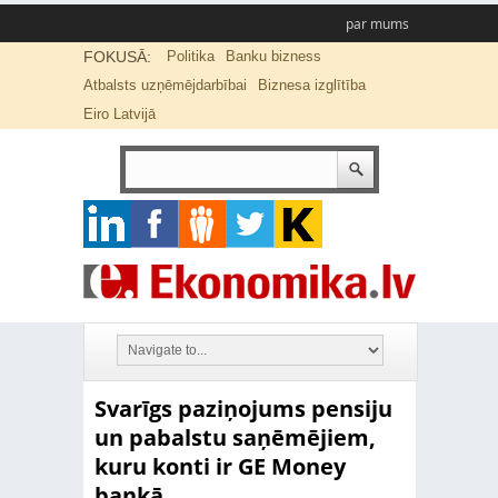
par mums
FOKUSĀ:
Politika
Banku bizness
Atbalsts uzņēmējdarbībai
Biznesa izglītība
Eiro Latvijā
Svarīgs paziņojums pensiju
un pabalstu saņēmējiem,
kuru konti ir GE Money
bankā