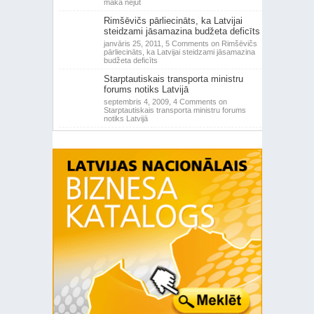
makā nejūt
Rimšēvičs pārliecināts, ka Latvijai
steidzami jāsamazina budžeta deficīts
janvāris 25, 2011,
5 Comments
on Rimšēvičs
pārliecināts, ka Latvijai steidzami jāsamazina
budžeta deficīts
Starptautiskais transporta ministru
forums notiks Latvijā
septembris 4, 2009,
4 Comments
on
Starptautiskais transporta ministru forums
notiks Latvijā