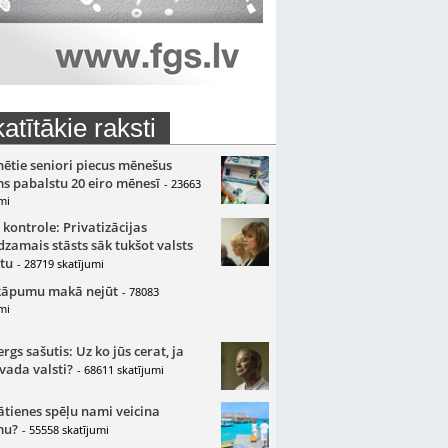
atītākie raksti
nētie seniori piecus mēnešus
s pabalstu 20 eiro mēnesī
- 23663
mi
 kontrole: Privatizācijas
zamais stāsts sāk tukšot valsts
tu
- 28719 skatījumi
kāpumu makā nejūt
- 78083
mi
gs sašutis: Uz ko jūs cerat, ja
 vada valsti?
- 68611 skatījumi
ātienes spēļu nami veicina
mu?
- 55558 skatījumi