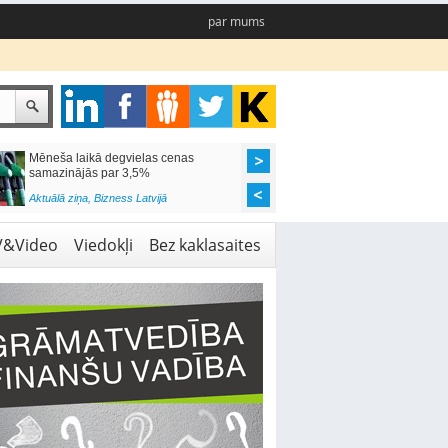
par mums
Mēneša laikā degvielas cenas
Rīgas pašvaldības sko
samazinājās par 3,5%
pieejamas 192 vietas 
Aktuālā ziņa
,
Bizness Latvijā
Aktuālā ziņa
,
Izglītība
V&Video
Viedokļi
Bez kaklasaites