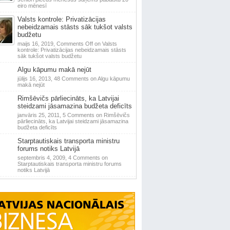
eiro mēnesī
Valsts kontrole: Privatizācijas
nebeidzamais stāsts sāk tukšot valsts
budžetu
maijs 16, 2019,
Comments Off
on Valsts
kontrole: Privatizācijas nebeidzamais stāsts
sāk tukšot valsts budžetu
Algu kāpumu makā nejūt
jūlijs 16, 2013,
48 Comments
on Algu kāpumu
makā nejūt
Rimšēvičs pārliecināts, ka Latvijai
steidzami jāsamazina budžeta deficīts
janvāris 25, 2011,
5 Comments
on Rimšēvičs
pārliecināts, ka Latvijai steidzami jāsamazina
budžeta deficīts
Starptautiskais transporta ministru
forums notiks Latvijā
septembris 4, 2009,
4 Comments
on
Starptautiskais transporta ministru forums
notiks Latvijā