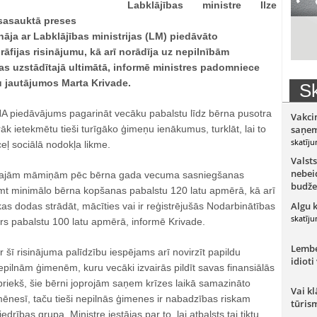
Labklājības ministre Ilze
 sasauktā preses
nāja ar Labklājības ministrijas (LM) piedāvāto
ijas risinājumu, kā arī norādīja uz nepilnībām
s uzstādītajā ultimātā, informē ministres padomniece
u jautājumos Marta Krivade.
Sk
NA piedāvājums pagarināt vecāku pabalstu līdz bērna pusotra
Vakci
 ietekmētu tieši turīgāko ģimeņu ienākumus, turklāt, lai to
saņem
skatīju
āceļ sociālā nodokļa likme.
Valsts
nebeid
najām māmiņām pēc bērna gada vecuma sasniegšanas
budže
mt minimālo bērna kopšanas pabalstu 120 latu apmērā, kā arī
Algu 
s dodas strādāt, mācīties vai ir reģistrējušās Nodarbinātības
skatīju
irs pabalstu 100 latu apmērā, informē Krivade.
Lember
ar šī risinājuma palīdzību iespējams arī novirzīt papildu
idioti
pilnām ģimenēm, kuru vecāki izvairās pildīt savas finansiālās
epriekš, šie bērni joprojām saņem krīzes laikā samazināto
Vai kl
mēnesī, taču tieši nepilnās ģimenes ir nabadzības riskam
tūris
drības grupa. Ministre iestājas par to, lai atbalsts tai tiktu