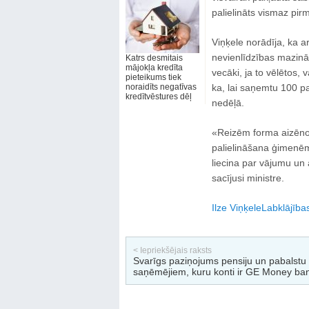
palielināts vismaz pirm
Viņķele norādīja, ka a
nevienlīdzības mazināš
Katrs desmitais
mājokļa kredīta
vecāki, ja to vēlētos, 
pieteikums tiek
noraidīts negatīvas
ka, lai saņemtu 100 pa
kredītvēstures dēļ
nedēļā.
«Reizēm forma aizēno 
palielināšana ģimenēm 
liecina par vājumu un
sacījusi ministre.
Ilze Viņķele
Labklājības
< Iepriekšējais raksts
Svarīgs paziņojums pensiju un pabalstu
saņēmējiem, kuru konti ir GE Money ba