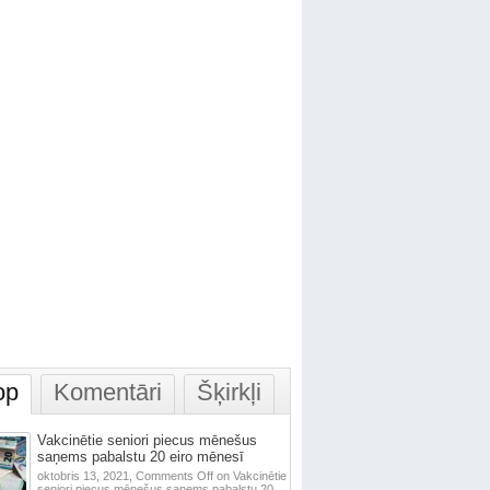
op
Komentāri
Šķirkļi
Vakcinētie seniori piecus mēnešus
saņems pabalstu 20 eiro mēnesī
oktobris 13, 2021,
Comments Off
on Vakcinētie
seniori piecus mēnešus saņems pabalstu 20