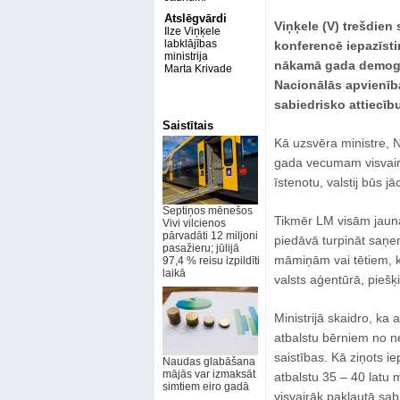
Atslēgvārdi
Viņķele (V) trešdien
Ilze Viņķele
labklājības
konferencē iepazīsti
ministrija
nākamā gada demogrāf
Marta Krivade
Nacionālās apvienība
sabiedrisko attiecīb
Saistītais
Kā uzsvēra ministre, 
gada vecumam visvairāk
īstenotu, valstij būs j
Septiņos mēnešos
Tikmēr LM visām jau
Vivi vilcienos
pārvadāti 12 miljoni
piedāvā turpināt saņe
pasažieru; jūlijā
māmiņām vai tētiem, ka
97,4 % reisu izpildīti
laikā
valsts aģentūrā, piešķ
Ministrijā skaidro, ka 
atbalstu bērniem no ne
saistības. Kā ziņots i
Naudas glabāšana
mājās var izmaksāt
atbalstu 35 – 40 latu 
simtiem eiro gadā
visvairāk pakļautā sabie