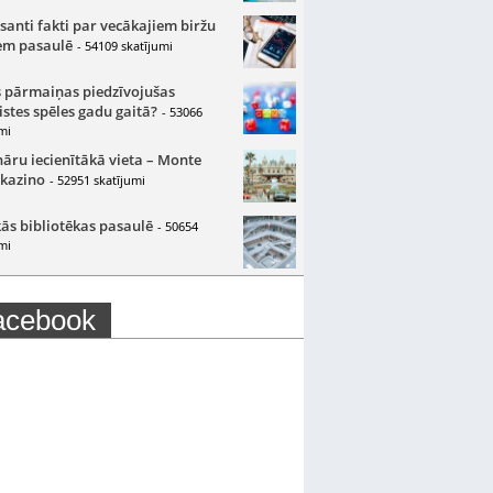
santi fakti par vecākajiem biržu
m pasaulē
- 54109 skatījumi
 pārmaiņas piedzīvojušas
istes spēles gadu gaitā?
- 53066
mi
nāru iecienītākā vieta – Monte
 kazino
- 52951 skatījumi
ās bibliotēkas pasaulē
- 50654
mi
acebook