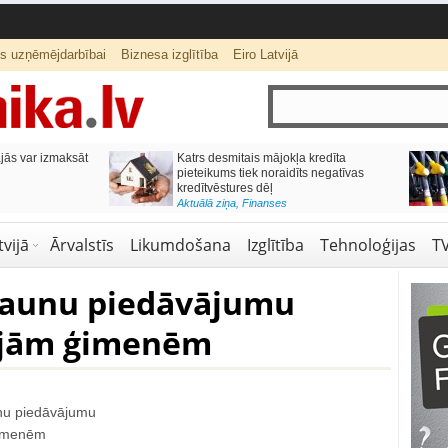
ts uzņēmējdarbībai
Biznesa izglītība
Eiro Latvijā
ās var izmaksāt
Katrs desmitais mājokļa kredīta
pieteikums tiek noraidīts negatīvas
kredītvēstures dēļ
Aktuālā ziņa
,
Finanses
vijā
Ārvalstīs
Likumdošana
Izglītība
Tehnoloģijas
T
 jaunu piedāvājumu
ajām ģimenēm