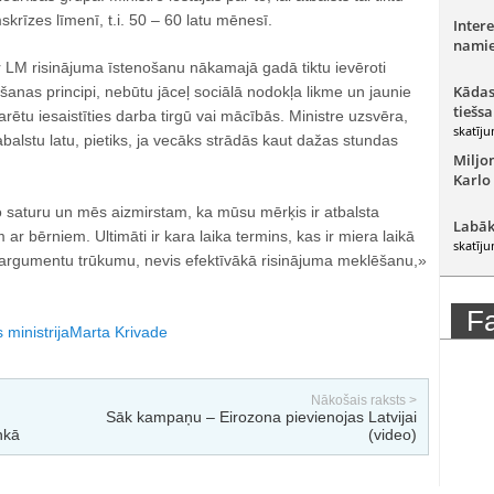
skrīzes līmenī, t.i. 50 – 60 latu mēnesī.
Intere
namie
r LM risinājuma īstenošanu nākamajā gadā tiktu ievēroti
Kādas
anas principi, nebūtu jāceļ sociālā nodokļa likme un jaunie
tiešsa
varētu iesaistīties darba tirgū vai mācībās. Ministre uzsvēra,
skatīju
balstu latu, pietiks, ja vecāks strādās kaut dažas stundas
Miljo
Karlo
saturu un mēs aizmirstam, ka mūsu mērķis ir atbalsta
Labāk
ar bērniem. Ultimāti ir kara laika termins, kas ir miera laikā
skatīju
 argumentu trūkumu, nevis efektīvākā risinājuma meklēšanu,»
F
 ministrija
Marta Krivade
Nākošais raksts >
Sāk kampaņu – Eirozona pievienojas Latvijai
nkā
(video)