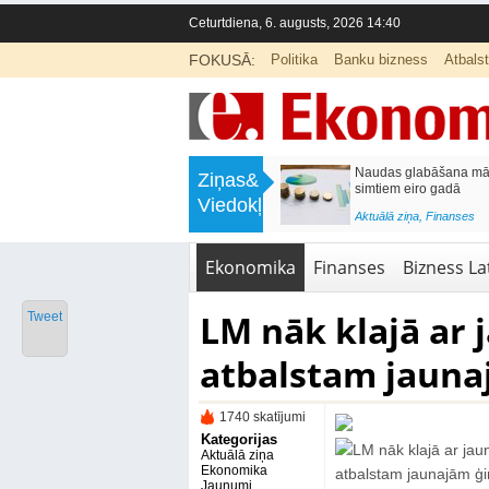
Ceturtdiena, 6. augusts, 2026 14:40
FOKUSĀ:
Politika
Banku bizness
Atbals
>
Septiņos mēnešos Vivi vilcienos
Naudas glabāšana māj
Ziņas&
pārvadāti 12 miljoni pasažieru; jūlijā
simtiem eiro gadā
Viedokļi
97,4 % reisu izpildīti laikā
<
Aktuālā ziņa
,
Finanses
Aktuālā ziņa
,
Bizness Latvijā
,
Tirdzniecība
Ekonomika
Finanses
Bizness Lat
LM nāk klajā ar
Tweet
atbalstam jaun
1740 skatījumi
Kategorijas
Aktuālā ziņa
Ekonomika
Jaunumi