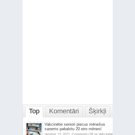
Top
Komentāri
Šķirkļi
Vakcinētie seniori piecus mēnešus
saņems pabalstu 20 eiro mēnesī
oktobris 13, 2021,
Comments Off
on Vakcinētie