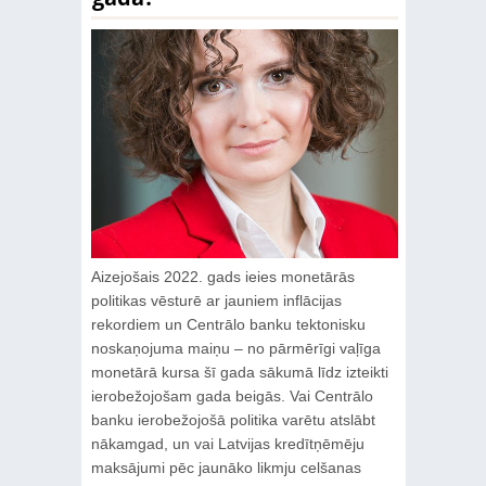
Aizejošais 2022. gads ieies monetārās
politikas vēsturē ar jauniem inflācijas
rekordiem un Centrālo banku tektonisku
noskaņojuma maiņu – no pārmērīgi vaļīga
monetārā kursa šī gada sākumā līdz izteikti
ierobežojošam gada beigās. Vai Centrālo
banku ierobežojošā politika varētu atslābt
nākamgad, un vai Latvijas kredītņēmēju
maksājumi pēc jaunāko likmju celšanas