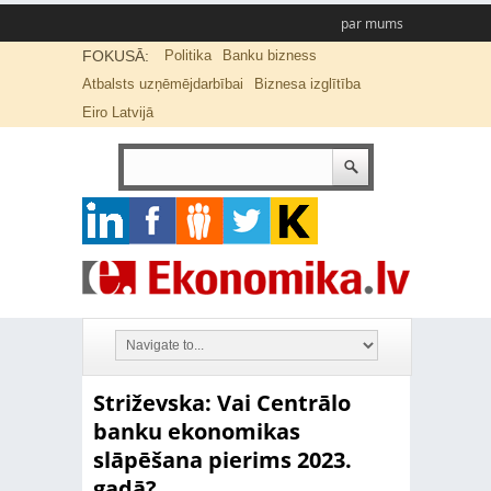
par mums
FOKUSĀ:
Politika
Banku bizness
Atbalsts uzņēmējdarbībai
Biznesa izglītība
Eiro Latvijā
Striževska: Vai Centrālo
banku ekonomikas
slāpēšana pierims 2023.
gadā?