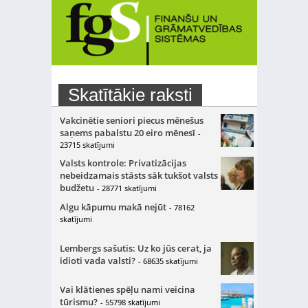
Skatītākie raksti
Vakcinētie seniori piecus mēnešus
saņems pabalstu 20 eiro mēnesī
-
23715 skatījumi
Valsts kontrole: Privatizācijas
nebeidzamais stāsts sāk tukšot valsts
budžetu
- 28771 skatījumi
Algu kāpumu makā nejūt
- 78162
skatījumi
Lembergs sašutis: Uz ko jūs cerat, ja
idioti vada valsti?
- 68635 skatījumi
Vai klātienes spēļu nami veicina
tūrismu?
- 55798 skatījumi