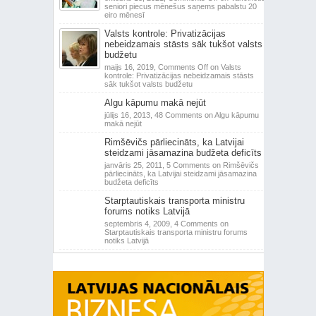
seniori piecus mēnešus saņems pabalstu 20
eiro mēnesī
Valsts kontrole: Privatizācijas
nebeidzamais stāsts sāk tukšot valsts
budžetu
maijs 16, 2019,
Comments Off
on Valsts
kontrole: Privatizācijas nebeidzamais stāsts
sāk tukšot valsts budžetu
Algu kāpumu makā nejūt
jūlijs 16, 2013,
48 Comments
on Algu kāpumu
makā nejūt
Rimšēvičs pārliecināts, ka Latvijai
steidzami jāsamazina budžeta deficīts
janvāris 25, 2011,
5 Comments
on Rimšēvičs
pārliecināts, ka Latvijai steidzami jāsamazina
budžeta deficīts
Starptautiskais transporta ministru
forums notiks Latvijā
septembris 4, 2009,
4 Comments
on
Starptautiskais transporta ministru forums
notiks Latvijā