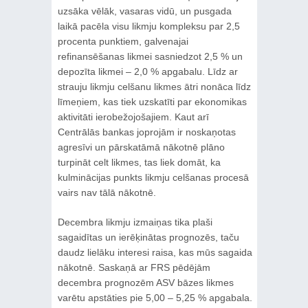
uzsāka vēlāk, vasaras vidū, un pusgada
laikā pacēla visu likmju kompleksu par 2,5
procenta punktiem, galvenajai
refinansēšanas likmei sasniedzot 2,5 % un
depozīta likmei – 2,0 % apgabalu. Līdz ar
strauju likmju celšanu likmes ātri nonāca līdz
līmeņiem, kas tiek uzskatīti par ekonomikas
aktivitāti ierobežojošajiem. Kaut arī
Centrālās bankas joprojām ir noskaņotas
agresīvi un pārskatāmā nākotnē plāno
turpināt celt likmes, tas liek domāt, ka
kulminācijas punkts likmju celšanas procesā
vairs nav tālā nākotnē.
Decembra likmju izmaiņas tika plaši
sagaidītas un ierēķinātas prognozēs, taču
daudz lielāku interesi raisa, kas mūs sagaida
nākotnē. Saskaņā ar FRS pēdējām
decembra prognozēm ASV bāzes likmes
varētu apstāties pie 5,00 – 5,25 % apgabala.