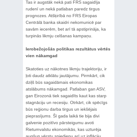
Tas ir augstāk nekā pati FRS sagaidīja
rudenī un nekā patlaban paredz tirgus
prognozes. Atšķirībā no FRS Eiropas
Centrālā banka skaidri nekomunicē par
savām iecerēm, bet arī tā apstiprināja, ka
turpinās likmju celšanas kampaņu.
Ierobežojošās politikas rezultātus vērtēs
vien nākamgad
Skatoties uz nākotnes likmju trajektoriju, ir
ļoti daudz atklātu jautājumu. Pirmkārt, cik
dziļš būs sagaidāmais ekonomikas
atslābums nākamgad. Patlaban gan ASV,
gan Eirozonā tiek sagaidīts kaut kas starp
stagnāciju un recesiju. Otrkārt, cik spēcīgs
būs reģionu darba tirgus un iekšējais
pieprasījums. Šī gada laikā tie bija divi
galvenie pozitīvo pārsteigumu avoti
Rietumvalstu ekonomikās, kas uzturēja
augšup vērstu spiedienu arī uz inflāciju.