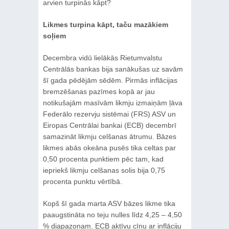
arvien turpinās kāpt?
Likmes turpina kāpt, taču mazākiem
soļiem
Decembra vidū lielākās Rietumvalstu
Centrālās bankas bija sanākušas uz savām
šī gada pēdējām sēdēm. Pirmās inflācijas
bremzēšanas pazīmes kopā ar jau
notikušajām masīvām likmju izmaiņām ļāva
Federālo rezervju sistēmai (FRS) ASV un
Eiropas Centrālai bankai (ECB) decembrī
samazināt likmju celšanas ātrumu. Bāzes
likmes abās okeāna pusēs tika celtas par
0,50 procenta punktiem pēc tam, kad
iepriekš likmju celšanas solis bija 0,75
procenta punktu vērtībā.
Kopš šī gada marta ASV bāzes likme tika
paaugstināta no teju nulles līdz 4,25 – 4,50
% diapazonam. ECB aktīvu cīņu ar inflāciju