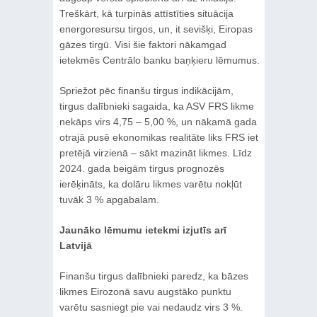
Treškārt, kā turpinās attīstīties situācija
energoresursu tirgos, un, it sevišķi, Eiropas
gāzes tirgū. Visi šie faktori nākamgad
ietekmēs Centrālo banku baņķieru lēmumus.
Spriežot pēc finanšu tirgus indikācijām,
tirgus dalībnieki sagaida, ka ASV FRS likme
nekāps virs 4,75 – 5,00 %, un nākamā gada
otrajā pusē ekonomikas realitāte liks FRS iet
pretējā virzienā – sākt mazināt likmes. Līdz
2024. gada beigām tirgus prognozēs
ierēķināts, ka dolāru likmes varētu nokļūt
tuvāk 3 % apgabalam.
Jaunāko lēmumu ietekmi izjutīs arī
Latvijā
Finanšu tirgus dalībnieki paredz, ka bāzes
likmes Eirozonā savu augstāko punktu
varētu sasniegt pie vai nedaudz virs 3 %.