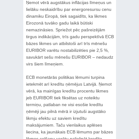
Ņemot vērā augstākus inflācijas līmeņus un
lielāku neskaidrību par energoresursu cenu
dinamiku Eiropā, tiek sagaidīts, ka likmes
Eirozonā tuvāko gadu laikā būtiski
nemazināsies. Spriežot pēc pašreizējām
tirgus indikācijām, trīs gadu perspektīvā ECB
bāzes likmes un atbilstoši arī trīs mēnešu
EURIBOR varētu nostabilizēties pie 2,5 %,
savukārt sešu mēnešu EURIBOR – nedaudz
virs šiem līmeņiem.
ECB monetārās politikas lēmumi turpina
ietekmēt arī kredītu ņēmējus Latvijā. Ņemot
vērā, ka mainīgas kredītu procentu likmes
jeb EURIBOR tiek fiksētas uz noteiktu
termiņu, patlaban ne visi esošie kredītu
ņēmēji jau pilnā mērā ir izjutuši augstāko
likmju efektu uz saviem kredītu
maksājumiem. Taču vienlaikus aplēses
liecina, ka jaunākais ECB lēmums par bāzes
likmes celšanu varētu palielināt kredīta