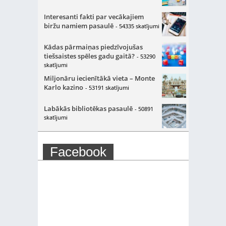
Interesanti fakti par vecākajiem
biržu namiem pasaulē
- 54335 skatījumi
Kādas pārmaiņas piedzīvojušas
tiešsaistes spēles gadu gaitā?
- 53290
skatījumi
Miljonāru iecienītākā vieta – Monte
Karlo kazino
- 53191 skatījumi
Labākās bibliotēkas pasaulē
- 50891
skatījumi
Facebook