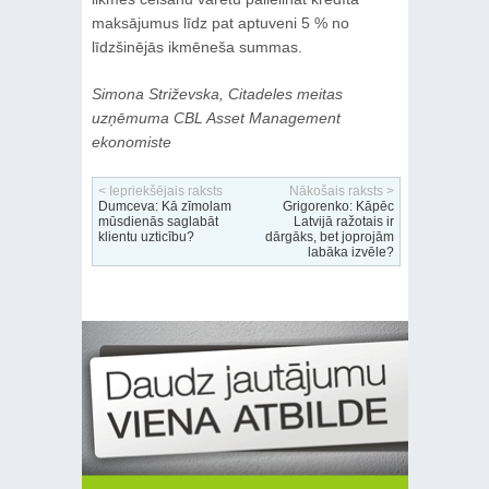
maksājumus līdz pat aptuveni 5 % no
līdzšinējās ikmēneša summas.
Simona Striževska, Citadeles meitas
uzņēmuma CBL Asset Management
ekonomiste
< Iepriekšējais raksts
Nākošais raksts >
Dumceva: Kā zīmolam
Grigorenko: Kāpēc
mūsdienās saglabāt
Latvijā ražotais ir
klientu uzticību?
dārgāks, bet joprojām
labāka izvēle?