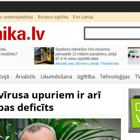
ts uzņēmējdarbībai
Biznesa izglītība
Eiro Latvijā
lai,
Septiņos mēnešos Vivi vilcienos
s budžetu?
pārvadāti 12 miljoni pasažieru; jūlijā
97,4 % reisu izpildīti laikā
Aktuālā ziņa
,
Bizness Latvijā
,
Tirdzniecība
vijā
Ārvalstīs
Likumdošana
Izglītība
Tehnoloģijas
T
vīrusa upuriem ir arī
bas deficīts