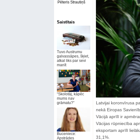
Pēteris Strautiņš
Saistītais
Tuvo Austrumu
galvassāpes, šķiet,
atkal liks par sevi
manīt
“Skolotāj, kāpēc
mums nav
Latvijai koronvīrusa p
grāmatu?”
nekā Eiropas Savienīb
Vācijā aprīlī ir apmēra
Vācijas rūpniecība apr
eksportam aprīlī liel
Buceniece:
31,1%.
Apstrādes