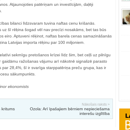
anos. Atjaunojoties patēriņam un investīcijām, daļēji
s.
ecības bilanci līdzsvaram tuvina naftas cenu krišanās.
 uz šī rēķina šogad vēl nav precīzi nosakāms, bet tas būs
s eiro. Aptuveni rēķinot, naftas barela cenas samazināšanās
ina Latvijas importa rēķinu par 100 miljoniem.
latīvi sekmīgu pretošanos krīzei līdz šim, bet ceļš uz pilnīgu
ar gaidāmu ražošanas vājumu arī nākotnē signalizē parasto
 par 28,4%, šī ir svarīga starppatēriņa preču grupa, kas ir
ocesu sākumpunkts.
minor ekonomists
Nākošais raksts >
 kritums
Ozola: Arī īpašajiem bērniem nepieciešama
interešu izglītība