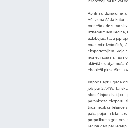
ierobežojumi un/vai vē
Aprīlī salīdzinājumā a
Vēl viena šāda krituma
mēneša griezumā virzī
uzņēmumiem liecina, k
uzlabojās, taču joprojā
mazumtirdzniecībā, tā
eksportētājiem. Vājais
iepriecinošas ziņas no
aktivitātes atjaunošan
eiropieši pievēršas sa
Imports aprīlī gada g
jeb par 27,4%. Tai ska
absolūtajos skaitļos – 
pārsniedza eksportu ti
tirdzniecības bilance 
pakalpojumu bilances p
pārpalikums gan nav paš
liecina gan par ietau