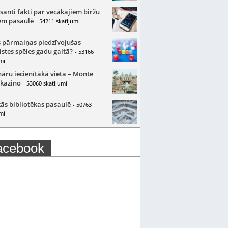
santi fakti par vecākajiem biržu
m pasaulē
- 54211 skatījumi
 pārmaiņas piedzīvojušas
istes spēles gadu gaitā?
- 53166
mi
nāru iecienītākā vieta – Monte
 kazino
- 53060 skatījumi
ās bibliotēkas pasaulē
- 50763
mi
acebook