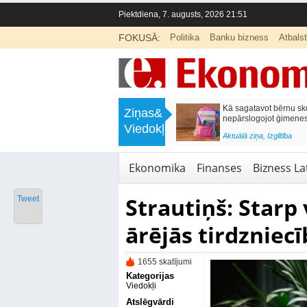
Piektdiena, 7. augusts, 2026 21:51
FOKUSĀ:
Politika
Banku bizness
Atbals
>
Labklājības ministrija rosina reformēt
Kā sagatavot bērnu sko
Ziņas&
un būtiski uzlabot vecāku pabalstu
nepārslogojot ģimene
Viedokļi
<
Aktuālā ziņa
,
Ekonomika
Aktuālā ziņa
,
Izglītība
Ekonomika
Finanses
Bizness Lat
Strautiņš: Starp 
Tweet
ārējās tirdzniecī
1655 skatījumi
Kategorijas
Viedokļi
Atslēgvārdi