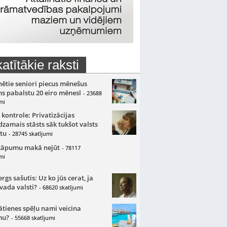
atītākie raksti
nētie seniori piecus mēnešus
s pabalstu 20 eiro mēnesī
- 23688
mi
 kontrole: Privatizācijas
zamais stāsts sāk tukšot valsts
tu
- 28745 skatījumi
kāpumu makā nejūt
- 78117
mi
gs sašutis: Uz ko jūs cerat, ja
 vada valsti?
- 68620 skatījumi
ātienes spēļu nami veicina
mu?
- 55668 skatījumi