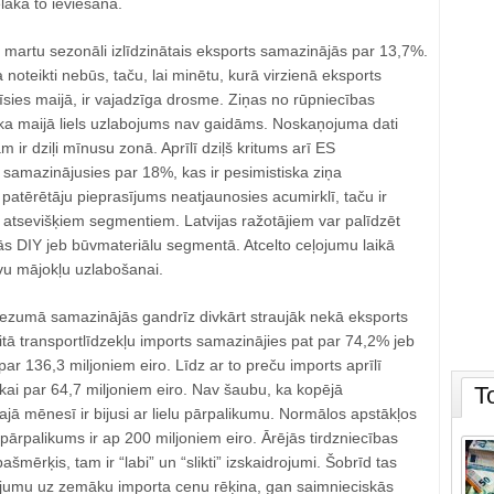
lāka to ieviešana.
r martu sezonāli izlīdzinātais eksports samazinājās par 13,7%.
 noteikti nebūs, taču, lai minētu, kurā virzienā eksports
sies maijā, ir vajadzīga drosme. Ziņas no rūpniecības
a maijā liels uzlabojums nav gaidāms. Noskaņojuma dati
m ir dziļi mīnusu zonā. Aprīlī dziļš kritums arī ES
 samazinājusies par 18%, kas ir pesimistiska ziņa
 patērētāju pieprasījums neatjaunosies acumirklī, taču ir
 atsevišķiem segmentiem. Latvijas ražotājiem var palīdzēt
ās DIY jeb būvmateriālu segmentā. Atcelto ceļojumu laikā
vu mājokļu uzlabošanai.
riezumā samazinājās gandrīz divkārt straujāk nekā eksports
itā transportlīdzekļu imports samazinājies pat par 74,2% jeb
par 136,3 miljoniem eiro. Līdz ar to preču imports aprīlī
kai par 64,7 miljoniem eiro. Nav šaubu, ka kopējā
T
šajā mēnesī ir bijusi ar lielu pārpalikumu. Normālos apstākļos
ārpalikums ir ap 200 miljoniem eiro. Ārējās tirdzniecības
mērķis, tam ir “labi” un “slikti” izskaidrojumi. Šobrīd tas
pījumu uz zemāku importa cenu rēķina, gan saimnieciskās