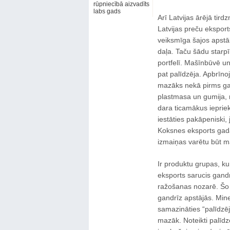
rūpniecībā aizvadīts
labs gads
Arī Latvijas ārējā tird
Latvijas preču eksport
veiksmīga šajos apstāk
daļa. Taču šādu starp
portfelī. Mašīnbūvē un
pat palīdzēja. Apbrīnoj
mazāks nekā pirms gada
plastmasa un gumija, 
dara ticamākus iepriek
iestāties pakāpeniski,
Koksnes eksports gad
izmaiņas varētu būt m
Ir produktu grupas, ku
eksports sarucis gand
ražošanas nozarē. Šo 
gandrīz apstājās. Mine
samazināties “palīdzēj
mazāk. Noteikti palīdz