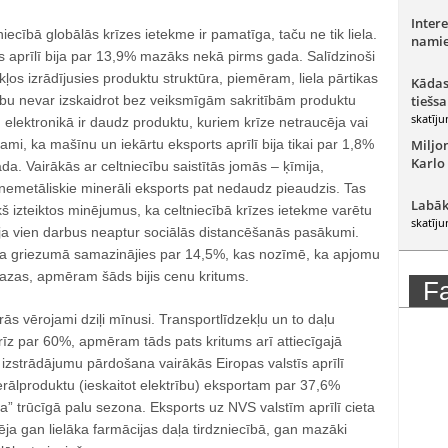
Intere
zniecībā globālās krīzes ietekme ir pamatīga, taču ne tik liela.
namie
s aprīlī bija par 13,9% mazāks nekā pirms gada. Salīdzinoši
ļos izrādījusies produktu struktūra, piemēram, liela pārtikas
Kādas
ību nevar izskaidrot bez veiksmīgām sakritībām produktu
tiešsa
skatīju
 elektronikā ir daudz produktu, kuriem krīze netraucēja vai
ami, ka mašīnu un iekārtu eksports aprīlī bija tikai par 1,8%
Miljo
Karlo
. Vairākās ar celtniecību saistītās jomās – ķīmija,
nemetāliskie minerāli eksports pat nedaudz pieaudzis. Tas
Labāk
š izteiktos minējumus, ka celtniecībā krīzes ietekme varētu
skatīju
 ja vien darbus neaptur sociālās distancēšanās pasākumi.
a griezumā samazinājies par 14,5%, kas nozīmē, ka apjomu
azas, apmēram šāds bijis cenu kritums.
F
rās vērojami dziļi mīnusi. Transportlīdzekļu un to daļu
rīz par 60%, apmēram tāds pats kritums arī attiecīgajā
izstrādājumu pārdošana vairākās Eiropas valstīs aprīlī
rālproduktu (ieskaitot elektrību) eksportam par 37,6%
a” trūcīgā palu sezona. Eksports uz NVS valstīm aprīlī cieta
ēja gan lielāka farmācijas daļa tirdzniecībā, gan mazāki