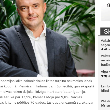
Sk
Vakci
saņem
skatīju
Valsts
nebeid
budže
Algu 
skatīju
andēmijas laikā saimnieciskās lietas turpina sekmēties labāk
Lember
ai kopumā. Piemēram, kritums gan rūpniecībā, gan eksportā
idioti
m divas reizes dziļāks, līdzīga ir arī starpība ar Igauniju.
īlī saruka par 17,9%, kamēr Latvijā par 9,0%. Vācijas
Vai kl
ākais kritums pēdējos 70 gados, tas gada griezumā saruka par
tūris