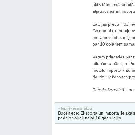
aktivitātes sašaurināš
atjaunosies arī import
Latvijas preču tirdzni
Gaidāmais ietaupījums
mērāms simtos miljono
par 10 dolāriem samaz
Varam priecāties par re
atlabšanu būs ilgs. P
metālu importa kritums
daudzu ražošanas pr
Pēteris Strautiņš, Lu
< Iepriekšējais raksts
Buceniece: Eksportā un importā lielākais
pēdējo vairāk nekā 10 gadu laikā