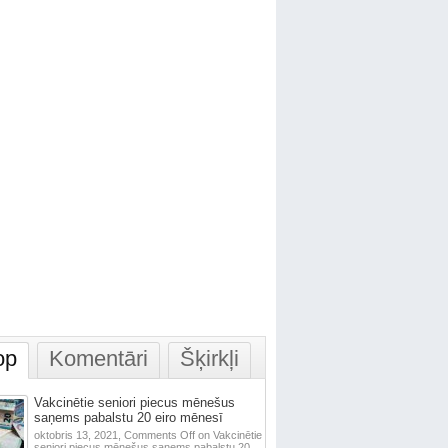
op
Komentāri
Šķirkļi
Vakcinētie seniori piecus mēnešus
saņems pabalstu 20 eiro mēnesī
oktobris 13, 2021,
Comments Off
on Vakcinētie
seniori piecus mēnešus saņems pabalstu 20