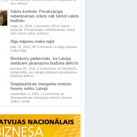
eiro mēnesī
Valsts kontrole: Privatizācijas
nebeidzamais stāsts sāk tukšot valsts
budžetu
maijs 16, 2019,
Comments Off
on Valsts
kontrole: Privatizācijas nebeidzamais stāsts
sāk tukšot valsts budžetu
Algu kāpumu makā nejūt
jūlijs 16, 2013,
48 Comments
on Algu kāpumu
makā nejūt
Rimšēvičs pārliecināts, ka Latvijai
steidzami jāsamazina budžeta deficīts
janvāris 25, 2011,
5 Comments
on Rimšēvičs
pārliecināts, ka Latvijai steidzami jāsamazina
budžeta deficīts
Starptautiskais transporta ministru
forums notiks Latvijā
septembris 4, 2009,
4 Comments
on
Starptautiskais transporta ministru forums
notiks Latvijā