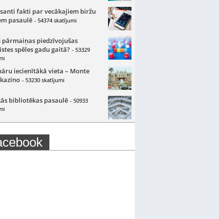
santi fakti par vecākajiem biržu
m pasaulē
- 54374 skatījumi
 pārmaiņas piedzīvojušas
istes spēles gadu gaitā?
- 53329
mi
nāru iecienītākā vieta – Monte
 kazino
- 53230 skatījumi
ās bibliotēkas pasaulē
- 50933
mi
acebook