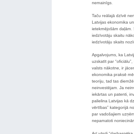
nemainīgs.
Taču reālajā dzīvē nen
Latvijas ekonomika un
ietekmējošām daļām. 
iedzīvotāju skaitu nāk
iedzīvotāju skaits noz
Apgalvojums, ka Latvi
uzskatīt par “oficiālu
valsts nākotne, ir jāce
ekonomika praksē mēdz 
teoriju, tad tas diemžē
neinvestējam. Ja neinv
iekārtas un patenti, in
palielina Latvijas kā 
vērtības” kategorijā n
par vadošajiem uzņēm
nepamatoti noniecinām
Arī vārdi “darbaspēka 