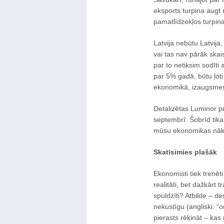
eksports turpina augt
pamatlīdzekļos turpina
Latvija nebūtu Latvija
vai tas nav pārāk skais
par to netiksim sodīti 
par 5% gadā, būtu ļoti
ekonomikā, izaugsmes 
Detalizētas Luminor pr
septembrī. Šobrīd tika
mūsu ekonomikas nāko
Skatīsimies plašāk
Ekonomisti tiek trenēti
realitāti, bet dažkārt 
spuldzīti? Atbilde – de
nekustīgu (angliski: “o
pierasts rēķināt – kas 