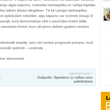
karīgu algas kāpumu, mainoties darbaspēka un ražīgā kapitāla
cilvēka laikam kļūstot dārgākam. Tā kā Latvijas darbaspēka
 ļoti izplūdušām robežām, algu kāpums var nozīmēt strauju šī
nijā, kurā ekonomiskais cikls ir pavirzījies krietni tālāk,
r sasniedzis līmeni, kuru vēl pirms dažiem gadiem neviens
rofesionāli skeptiķi, taču viņi cenšas prognozēt procesu, kurā
ionāli optimisti – uzņēmēji.
minor ekonomists
Nākošais raksts >
s
Gašpuitis: Spiediens uz naftas cenu
palielināsies