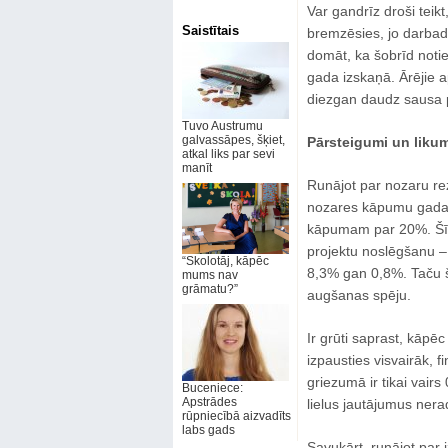
Var gandrīz droši teik
Saistītais
bremzēsies, jo darbad
domāt, ka šobrīd noti
gada izskaņā. Ārējie ap
diezgan daudz sausa 
Tuvo Austrumu
galvassāpes, šķiet,
Pārsteigumi un liku
atkal liks par sevi
manīt
Runājot par nozaru re
nozares kāpumu gada 
kāpumam par 20%. Šī no
projektu noslēgšanu –
“Skolotāj, kāpēc
8,3% gan 0,8%. Taču šā
mums nav
grāmatu?”
augšanas spēju.
Ir grūti saprast, kāpē
izpausties visvairāk, 
griezumā ir tikai vair
Buceniece:
Apstrādes
lielus jautājumus nera
rūpniecībā aizvadīts
labs gads
Savukārt, runājot par 