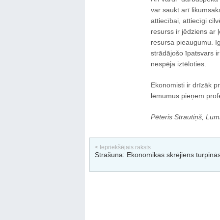
var saukt arī likumsa
attiecībai, attiecīgi 
resurss ir jēdziens ar
resursa pieaugumu. Igau
strādājošo īpatsvars i
nespēja iztēloties.
Ekonomisti ir drīzāk p
lēmumus pieņem profes
Pēteris Strautiņš, Lu
< Iepriekšējais raksts
Strašuna: Ekonomikas skrējiens turpinā