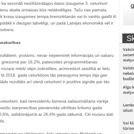
t, ka sezonāli neizlīdzinātajos datos izaugsme 3. ceturksnī
ienu skaita izmaiņas būs nelabvēlīgas. Taču nav pamata
ek krasa izaugsmes tempa bremzēšanās vai to varētu gaidīt šī
stākļi ir diezgan labvēlīgi, un pašā Latvijas ekonomikā vēl ir
pulvera.
Sk
msakarības
Vakci
saņem
zultātiem, protams, nevar nepieminēt informācijas un sakaru
skatīju
griezumā par 16,2%, pateicoties programmēšanas
Valsts
zare mēdz stipri svārstīties, acīmredzot saistībā ar lielu
nebeid
 tā 2016. gada ceturkšņos tās pieauguma temps bija gan
budže
ds rezultāts arī vienā ceturksnī ir pozitīvs signāls par tās
Algu 
skatīju
c ceturksnī, kad nerezidentu biznesa sašaurināšana varēja
Lember
finanšu starpniecības pievienotās vērtības kritums gada
idioti
s 0,6%, salīdzinājumā ar 26,4% gada sākumā. Citi nozaru dati
da.
Vai kl
tūris
izmaiņām no izlietojuma, lielu izmaiņu nav. Patēriņš un