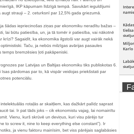
 mierīgā, IKP kāpumam līdzīgā tempā. Savukārt ieguldījumi
Intere
namie
 augt strauji – 2. ceturksnī par 12,5% gada griezumā.
Kādas
, ja šādas iepriecinošas ziņas par ekonomiku neradītu bažas –
tiešsa
ti, lai būtu patiesība, un, ja tā tomēr ir patiesība, vai nākotnē
skatīju
ar krīzi? Sagaidīt, ka ekonomika ilgstoši var augt vairāk nekā
Miljo
 optimistiski. Taču, ja nebūs milzīgas avārijas pasaules
Karlo
temps bremzēsies ļoti pakāpeniski.
Labāk
ognozes par Latvijas un Baltijas ekonomiku tiks publiskotas 6.
skatīju
i īsas pārdomas par to, kā vispār veidojas priekšstati par
tnes potenciālu.
F
 intelektuālās rotaļās ar skaitļiem, kas dažkārt palīdz saprast
traucē tai. Ir pat tāds joks – cik ekonomistu vajag, lai nomainītu
smit. Vienu, kurš skrūvē un deviņus, kuri visu pārējo tur
ne to screw it, nine to keep everything else constant”). Ir
notiks, ja vienu faktoru mainīsim, bet viss pārējais saglabāsies