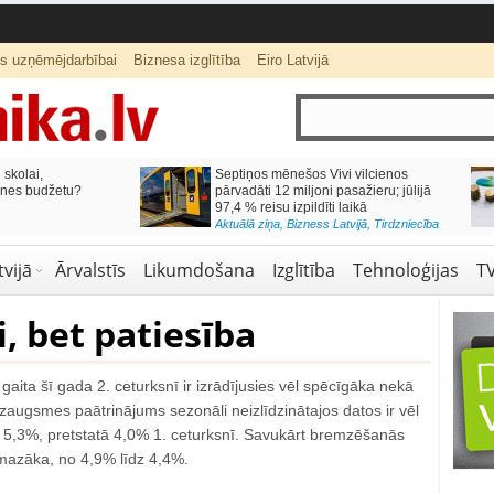
ts uzņēmējdarbībai
Biznesa izglītība
Eiro Latvijā
lai,
Septiņos mēnešos Vivi vilcienos
s budžetu?
pārvadāti 12 miljoni pasažieru; jūlijā
97,4 % reisu izpildīti laikā
Aktuālā ziņa
,
Bizness Latvijā
,
Tirdzniecība
vijā
Ārvalstīs
Likumdošana
Izglītība
Tehnoloģijas
T
i, bet patiesība
gaita šī gada 2. ceturksnī ir izrādījusies vēl spēcīgāka nekā
zaugsmes paātrinājums sezonāli neizlīdzinātajos datos ir vēl
 5,3%, pretstatā 4,0% 1. ceturksnī. Savukārt bremzēšanās
 mazāka, no 4,9% līdz 4,4%.