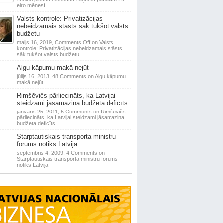
eiro mēnesī
Valsts kontrole: Privatizācijas
nebeidzamais stāsts sāk tukšot valsts
budžetu
maijs 16, 2019,
Comments Off
on Valsts
kontrole: Privatizācijas nebeidzamais stāsts
sāk tukšot valsts budžetu
Algu kāpumu makā nejūt
jūlijs 16, 2013,
48 Comments
on Algu kāpumu
makā nejūt
Rimšēvičs pārliecināts, ka Latvijai
steidzami jāsamazina budžeta deficīts
janvāris 25, 2011,
5 Comments
on Rimšēvičs
pārliecināts, ka Latvijai steidzami jāsamazina
budžeta deficīts
Starptautiskais transporta ministru
forums notiks Latvijā
septembris 4, 2009,
4 Comments
on
Starptautiskais transporta ministru forums
notiks Latvijā