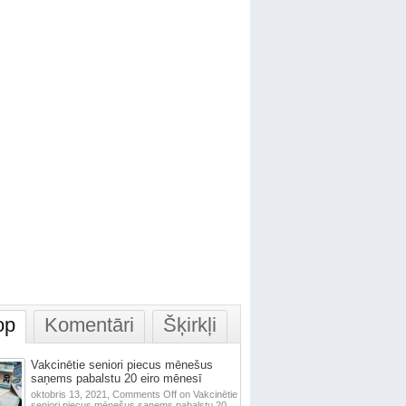
op
Komentāri
Šķirkļi
Vakcinētie seniori piecus mēnešus
saņems pabalstu 20 eiro mēnesī
oktobris 13, 2021,
Comments Off
on Vakcinētie
seniori piecus mēnešus saņems pabalstu 20