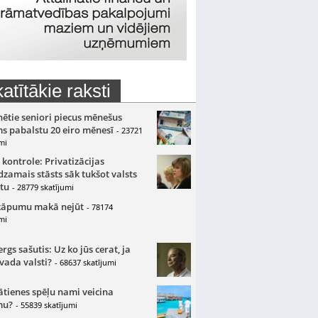
atītākie raksti
nētie seniori piecus mēnešus
s pabalstu 20 eiro mēnesī
- 23721
mi
 kontrole: Privatizācijas
zamais stāsts sāk tukšot valsts
tu
- 28779 skatījumi
kāpumu makā nejūt
- 78174
mi
gs sašutis: Uz ko jūs cerat, ja
 vada valsti?
- 68637 skatījumi
ātienes spēļu nami veicina
mu?
- 55839 skatījumi