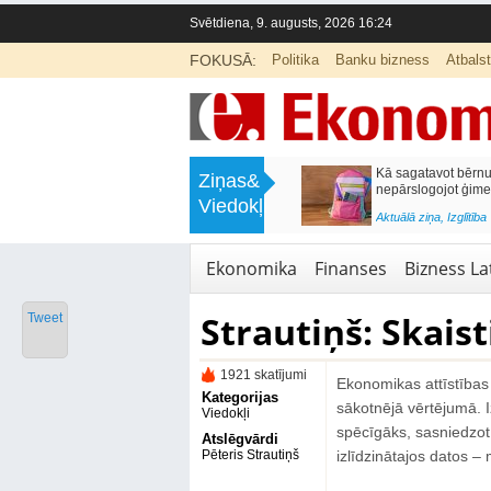
Svētdiena, 9. augusts, 2026 16:24
FOKUSĀ:
Politika
Banku bizness
Atbals
>
Labklājības ministrija rosina reformēt
Kā sagatavot bērnu sko
Ziņas&
un būtiski uzlabot vecāku pabalstu
nepārslogojot ģimene
Viedokļi
<
Aktuālā ziņa
,
Ekonomika
Aktuālā ziņa
,
Izglītība
Ekonomika
Finanses
Bizness Lat
Strautiņš: Skaist
Tweet
1921 skatījumi
Ekonomikas attīstības 
Kategorijas
sākotnējā vērtējumā. I
Viedokļi
spēcīgāks, sasniedzot
Atslēgvārdi
Pēteris Strautiņš
izlīdzinātajos datos –