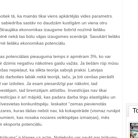
otiek tā, ka mainās tikai viens apkārtējās vides parametrs.
 sabiedrība sastāv no daudzām kustīgām un viena otru
Straujāka ekonomikas izaugsme šobrīd nozīmē lielāku
otnē nekā tas būtu vājas izaugsmes scenārijā. Savukārt lielāks
īmē lielāku ekonomikas potenciālu.
jas potenciālais pieauguma temps ir apmēram 3%, ko var
”, ir dzimis negatīvu nākotnes gaidu važās. Ja tiešām rūp mūsu
nšas nepieļaut, ka slikta teorija sabojā praksi. Latvijas
darboties labāk nekā teorijā, taču, ja ļoti cenšas pierādīt
l var izdoties. Ja esam piesardzīgi par nākotni, tad
estējam, tad bremzējam attīstību. Investīcijas nav tikai
vestīcijas ir arī mājokļi, kas padara darba tirgu elastīgāku un
dzīvesvietas konkurētspēju. Ieskaitot “zemas pievienotās
T
ozares, kuras tādas nebūt nav, kā kokapstrāde (vismaz runājot
umiem, kas nosaka nozares veiktspējas izmaiņas), mēs
 eksporta potenciālu.
trūkums” ir klapes uz acīm. Notiekošo var saukt par trūkumu,