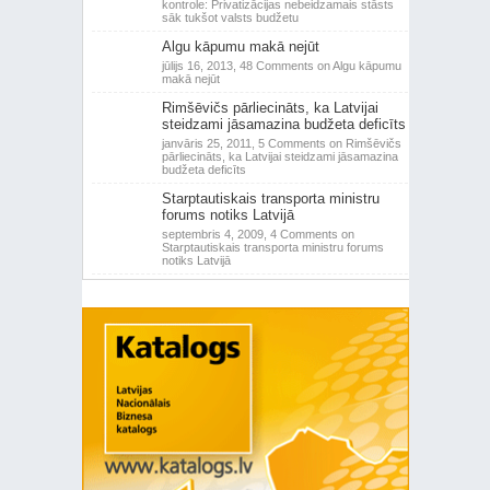
kontrole: Privatizācijas nebeidzamais stāsts
sāk tukšot valsts budžetu
Algu kāpumu makā nejūt
jūlijs 16, 2013,
48 Comments
on Algu kāpumu
makā nejūt
Rimšēvičs pārliecināts, ka Latvijai
steidzami jāsamazina budžeta deficīts
janvāris 25, 2011,
5 Comments
on Rimšēvičs
pārliecināts, ka Latvijai steidzami jāsamazina
budžeta deficīts
Starptautiskais transporta ministru
forums notiks Latvijā
septembris 4, 2009,
4 Comments
on
Starptautiskais transporta ministru forums
notiks Latvijā