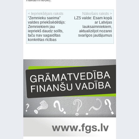
< Iepriekšējais raksts
Nākošais raksts >
“Zemnieku saeima”
LZS valde: Esam kopā
valdes priekšsēdētājs:
ar Latvijas
Zemniekiem jau
lauksaimniekiem,
iepriekš daudz solīts,
aktualizējot nozarei
taču nav sagaidītas
svarīgos jautājumus
konkrētas rīcības