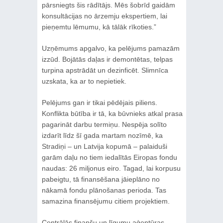
pārsniegts šis rādītājs. Mēs šobrīd gaidām
konsultācijas no ārzemju ekspertiem, lai
pieņemtu lēmumu, kā tālāk rīkoties.”
Uzņēmums apgalvo, ka pelējums pamazām
izzūd. Bojātās daļas ir demontētas, telpas
turpina apstrādāt un dezinficēt. Slimnīca
uzskata, ka ar to nepietiek.
Pelējums gan ir tikai pēdējais piliens.
Konflikta būtība ir tā, ka būvnieks atkal prasa
pagarināt darbu termiņu. Nespēja solīto
izdarīt līdz šī gada martam nozīmē, ka
Stradiņi – un Latvija kopumā – palaiduši
garām daļu no tiem iedalītās Eiropas fondu
naudas: 26 miljonus eiro. Tagad, lai korpusu
pabeigtu, tā finansēšana jāieplāno no
nākamā fondu plānošanas perioda. Tas
samazina finansējumu citiem projektiem.
Centrālās finanšu un līgumu aģentūras