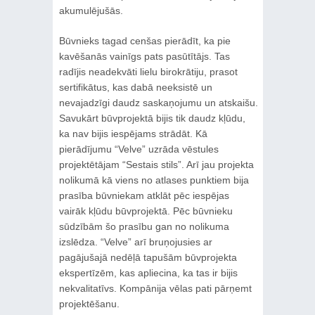
akumulējušās.
Būvnieks tagad cenšas pierādīt, ka pie
kavēšanās vainīgs pats pasūtītājs. Tas
radījis neadekvāti lielu birokrātiju, prasot
sertifikātus, kas dabā neeksistē un
nevajadzīgi daudz saskaņojumu un atskaišu.
Savukārt būvprojektā bijis tik daudz kļūdu,
ka nav bijis iespējams strādāt. Kā
pierādījumu “Velve” uzrāda vēstules
projektētājam “Sestais stils”. Arī jau projekta
nolikumā kā viens no atlases punktiem bija
prasība būvniekam atklāt pēc iespējas
vairāk kļūdu būvprojektā. Pēc būvnieku
sūdzībām šo prasību gan no nolikuma
izslēdza. “Velve” arī bruņojusies ar
pagājušajā nedēļā tapušām būvprojekta
ekspertīzēm, kas apliecina, ka tas ir bijis
nekvalitatīvs. Kompānija vēlas pati pārņemt
projektēšanu.