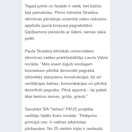
Tagad jumts un fasāde ir vietā, bet bažas
bija pamatotas. Pirms mēneša Stradiņa
slimnīcas pārstāvja uzņemtā video redzams
applūdis jaunā korpusa pagrabstāvs.
Ģipškartons piesūcās ar ūdeni, sienas sāka
pelēt.
Paula Stradiņa klīniskās universitātes
slimnīcas valdes priekšsēdētājs Lauris Vidzis
norāda: “Mēs esam lūguši esošajam
būvniekam pilnībā demontēt pagrabā
izbūvētās starpsienu konstrukcijas, kā arī
ventilācijas šahtas, komunikācijas un pilnībā
dezinficēt pagrabu. Pilnā apjomā – lai paliek
tikai betona sienas, grīda, griesti.”
Savukārt SIA “Velves” PKUS projekta
vadītājs Valdis Koks norāda: “Pelējums
principā nav. Ir veiktas atkārtotas
pārbaudes. No 25 vietām trijās ir nedaudz