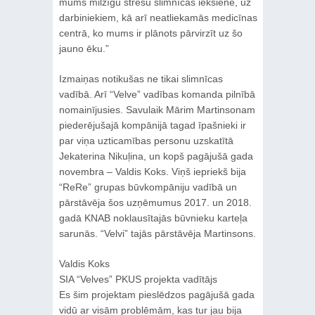
mums milzīgu stresu slimnīcas iekšienē, uz
darbiniekiem, kā arī neatliekamās medicīnas
centrā, ko mums ir plānots pārvirzīt uz šo
jauno ēku.”
Izmaiņas notikušas ne tikai slimnīcas
vadībā. Arī “Velve” vadības komanda pilnībā
nomainījusies. Savulaik Mārim Martinsonam
piederējušajā kompānijā tagad īpašnieki ir
par viņa uzticamības personu uzskatītā
Jekaterina Nikuļina, un kopš pagājušā gada
novembra – Valdis Koks. Viņš iepriekš bija
“ReRe” grupas būvkompāniju vadībā un
pārstāvēja šos uzņēmumus 2017. un 2018.
gadā KNAB noklausītajās būvnieku karteļa
sarunās. “Velvi” tajās pārstāvēja Martinsons.
Valdis Koks
SIA “Velves” PKUS projekta vadītājs
Es šim projektam pieslēdzos pagājušā gada
vidū ar visām problēmām, kas tur jau bija