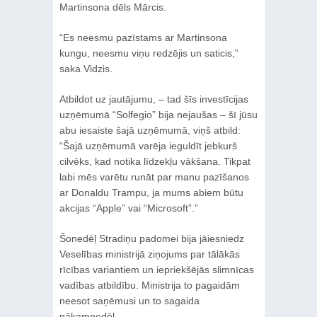
Martinsona dēls Mārcis.
“Es neesmu pazīstams ar Martinsona
kungu, neesmu viņu redzējis un saticis,”
saka Vidzis.
Atbildot uz jautājumu, – tad šīs investīcijas
uzņēmumā “Solfegio” bija nejaušas – šī jūsu
abu iesaiste šajā uzņēmumā, viņš atbild:
“Šajā uzņēmumā varēja ieguldīt jebkurš
cilvēks, kad notika līdzekļu vākšana. Tikpat
labi mēs varētu runāt par manu pazīšanos
ar Donaldu Trampu, ja mums abiem būtu
akcijas “Apple” vai “Microsoft”.”
Šonedēļ Stradiņu padomei bija jāiesniedz
Veselības ministrijā ziņojums par tālākās
rīcības variantiem un iepriekšējās slimnīcas
vadības atbildību. Ministrija to pagaidām
neesot saņēmusi un to sagaida
nākamnedēļ.