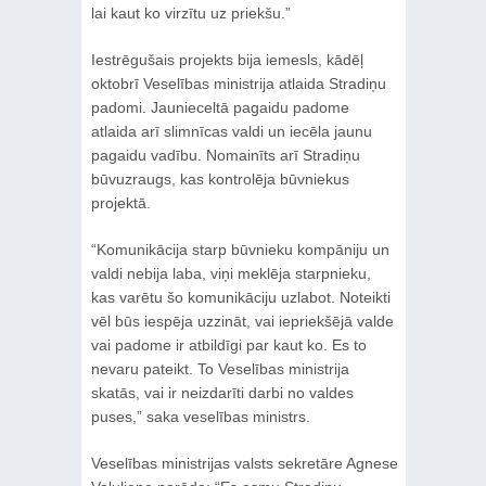
lai kaut ko virzītu uz priekšu.”
Iestrēgušais projekts bija iemesls, kādēļ
oktobrī Veselības ministrija atlaida Stradiņu
padomi. Jaunieceltā pagaidu padome
atlaida arī slimnīcas valdi un iecēla jaunu
pagaidu vadību. Nomainīts arī Stradiņu
būvuzraugs, kas kontrolēja būvniekus
projektā.
“Komunikācija starp būvnieku kompāniju un
valdi nebija laba, viņi meklēja starpnieku,
kas varētu šo komunikāciju uzlabot. Noteikti
vēl būs iespēja uzzināt, vai iepriekšējā valde
vai padome ir atbildīgi par kaut ko. Es to
nevaru pateikt. To Veselības ministrija
skatās, vai ir neizdarīti darbi no valdes
puses,” saka veselības ministrs.
Veselības ministrijas valsts sekretāre Agnese