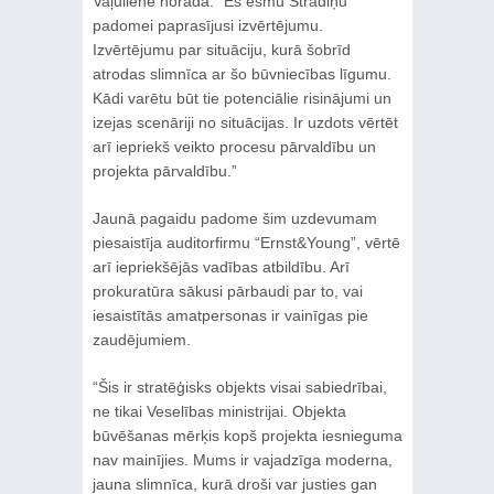
Vaļuliene norāda: “Es esmu Stradiņu
padomei paprasījusi izvērtējumu.
Izvērtējumu par situāciju, kurā šobrīd
atrodas slimnīca ar šo būvniecības līgumu.
Kādi varētu būt tie potenciālie risinājumi un
izejas scenāriji no situācijas. Ir uzdots vērtēt
arī iepriekš veikto procesu pārvaldību un
projekta pārvaldību.”
Jaunā pagaidu padome šim uzdevumam
piesaistīja auditorfirmu “Ernst&Young”, vērtē
arī iepriekšējās vadības atbildību. Arī
prokuratūra sākusi pārbaudi par to, vai
iesaistītās amatpersonas ir vainīgas pie
zaudējumiem.
“Šis ir stratēģisks objekts visai sabiedrībai,
ne tikai Veselības ministrijai. Objekta
būvēšanas mērķis kopš projekta iesnieguma
nav mainījies. Mums ir vajadzīga moderna,
jauna slimnīca, kurā droši var justies gan