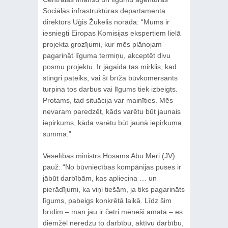
Sociālās infrastruktūras departamenta
direktors Uģis Žukelis norāda: “Mums ir
iesniegti Eiropas Komisijas ekspertiem lielā
projekta grozījumi, kur mēs plānojam
pagarināt līguma termiņu, akceptēt divu
posmu projektu. Ir jāgaida tas mirklis, kad
stingri pateiks, vai šī brīža būvkomersants
turpina tos darbus vai līgums tiek izbeigts.
Protams, tad situācija var mainīties. Mēs
nevaram paredzēt, kāds varētu būt jaunais
iepirkums, kāda varētu būt jaunā iepirkuma
summa.”
Veselības ministrs Hosams Abu Meri (JV)
pauž: “No būvniecības kompānijas puses ir
jābūt darbībām, kas apliecina … un
pierādījumi, ka viņi tiešām, ja tiks pagarināts
līgums, pabeigs konkrētā laikā. Līdz šim
brīdim – man jau ir četri mēneši amatā – es
diemžēl neredzu to darbību, aktīvu darbību,