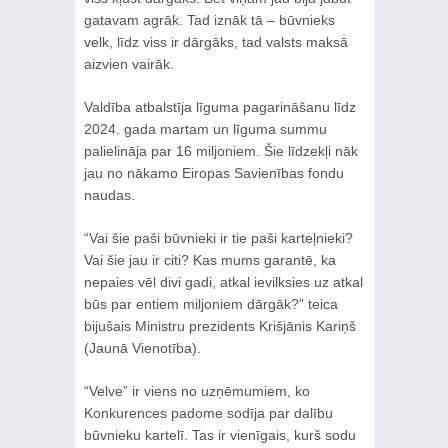
gatavam agrāk. Tad iznāk tā – būvnieks
velk, līdz viss ir dārgāks, tad valsts maksā
aizvien vairāk.
Valdība atbalstīja līguma pagarināšanu līdz
2024. gada martam un līguma summu
palielināja par 16 miljoniem. Šie līdzekļi nāk
jau no nākamo Eiropas Savienības fondu
naudas.
“Vai šie paši būvnieki ir tie paši karteļnieki?
Vai šie jau ir citi? Kas mums garantē, ka
nepaies vēl divi gadi, atkal ievilksies uz atkal
būs par entiem miljoniem dārgāk?” teica
bijušais Ministru prezidents Krišjānis Kariņš
(Jaunā Vienotība).
“Velve” ir viens no uzņēmumiem, ko
Konkurences padome sodīja par dalību
būvnieku kartelī. Tas ir vienīgais, kurš sodu