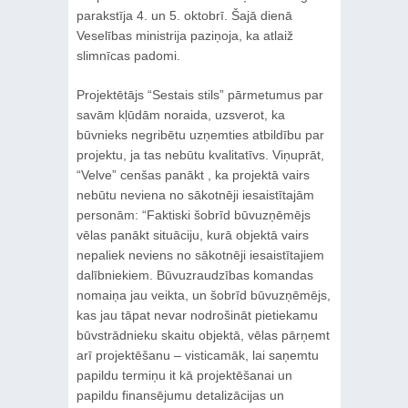
parakstīja 4. un 5. oktobrī. Šajā dienā
Veselības ministrija paziņoja, ka atlaiž
slimnīcas padomi.
Projektētājs “Sestais stils” pārmetumus par
savām kļūdām noraida, uzsverot, ka
būvnieks negribētu uzņemties atbildību par
projektu, ja tas nebūtu kvalitatīvs. Viņuprāt,
“Velve” cenšas panākt , ka projektā vairs
nebūtu neviena no sākotnēji iesaistītajām
personām: “Faktiski šobrīd būvuzņēmējs
vēlas panākt situāciju, kurā objektā vairs
nepaliek neviens no sākotnēji iesaistītajiem
dalībniekiem. Būvuzraudzības komandas
nomaiņa jau veikta, un šobrīd būvuzņēmējs,
kas jau tāpat nevar nodrošināt pietiekamu
būvstrādnieku skaitu objektā, vēlas pārņemt
arī projektēšanu – visticamāk, lai saņemtu
papildu termiņu it kā projektēšanai un
papildu finansējumu detalizācijas un