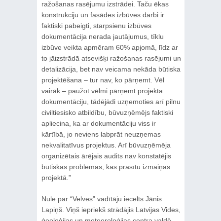
ražošanas rasējumu izstrādei. Taču ēkas
konstrukciju un fasādes izbūves darbi ir
faktiski pabeigti, starpsienu izbūves
dokumentācija nerada jautājumus, tīklu
izbūve veikta apmēram 60% apjomā, līdz ar
to jāizstrādā atsevišķi ražošanas rasējumi un
detalizācija, bet nav veicama nekāda būtiska
projektēšana – tur nav, ko pārņemt. Vēl
vairāk – paužot vēlmi pārņemt projekta
dokumentāciju, tādējādi uzņemoties arī pilnu
civiltiesisko atbildību, būvuzņēmējs faktiski
apliecina, ka ar dokumentāciju viss ir
kārtībā, jo neviens labprāt neuzņemas
nekvalitatīvus projektus. Arī būvuzņēmēja
organizētais ārējais audits nav konstatējis
būtiskas problēmas, kas prasītu izmaiņas
projektā.”
Nule par “Velves” vadītāju iecelts Jānis
Lapiņš. Viņš iepriekš strādājis Latvijas Vides,
ģeoloģijas un meteoroloģijas centra valdē,