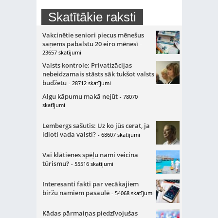
Skatītākie raksti
Vakcinētie seniori piecus mēnešus
saņems pabalstu 20 eiro mēnesī
-
23657 skatījumi
Valsts kontrole: Privatizācijas
nebeidzamais stāsts sāk tukšot valsts
budžetu
- 28712 skatījumi
Algu kāpumu makā nejūt
- 78070
skatījumi
Lembergs sašutis: Uz ko jūs cerat, ja
idioti vada valsti?
- 68607 skatījumi
Vai klātienes spēļu nami veicina
tūrismu?
- 55516 skatījumi
Interesanti fakti par vecākajiem
biržu namiem pasaulē
- 54068 skatījumi
Kādas pārmaiņas piedzīvojušas