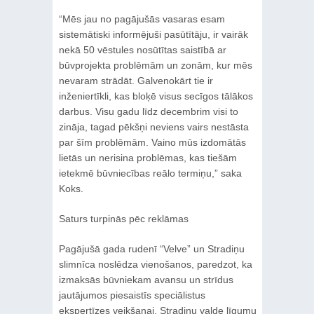
“Mēs jau no pagājušās vasaras esam
sistemātiski informējuši pasūtītāju, ir vairāk
nekā 50 vēstules nosūtītas saistībā ar
būvprojekta problēmām un zonām, kur mēs
nevaram strādāt. Galvenokārt tie ir
inženiertīkli, kas bloķē visus secīgos tālākos
darbus. Visu gadu līdz decembrim visi to
zināja, tagad pēkšņi neviens vairs nestāsta
par šīm problēmām. Vaino mūs izdomātās
lietās un nerisina problēmas, kas tiešām
ietekmē būvniecības reālo termiņu,” saka
Koks.
Saturs turpinās pēc reklāmas
Pagājušā gada rudenī “Velve” un Stradiņu
slimnīca noslēdza vienošanos, paredzot, ka
izmaksās būvniekam avansu un strīdus
jautājumos piesaistīs speciālistus
ekspertīzes veikšanai. Stradiņu valde līgumu