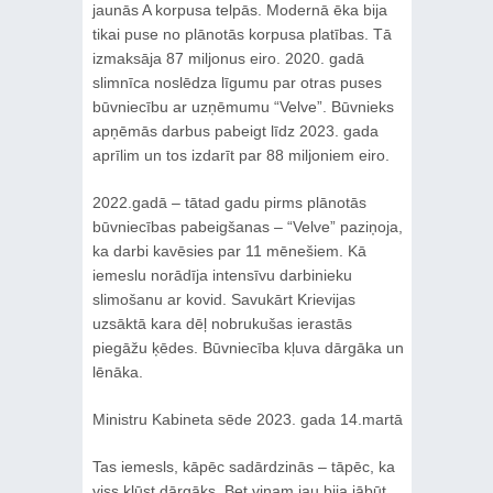
jaunās A korpusa telpās. Modernā ēka bija
tikai puse no plānotās korpusa platības. Tā
izmaksāja 87 miljonus eiro. 2020. gadā
slimnīca noslēdza līgumu par otras puses
būvniecību ar uzņēmumu “Velve”. Būvnieks
apņēmās darbus pabeigt līdz 2023. gada
aprīlim un tos izdarīt par 88 miljoniem eiro.
2022.gadā – tātad gadu pirms plānotās
būvniecības pabeigšanas – “Velve” paziņoja,
ka darbi kavēsies par 11 mēnešiem. Kā
iemeslu norādīja intensīvu darbinieku
slimošanu ar kovid. Savukārt Krievijas
uzsāktā kara dēļ nobrukušas ierastās
piegāžu ķēdes. Būvniecība kļuva dārgāka un
lēnāka.
Ministru Kabineta sēde 2023. gada 14.martā
Tas iemesls, kāpēc sadārdzinās – tāpēc, ka
viss kļūst dārgāks. Bet viņam jau bija jābūt