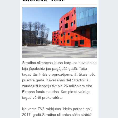
Stradiņa slimnīcas jaunā korpusa būvniecība
bija jāpabeidz jau pagājušā gadā. Taču
tagad tās fināls prognozējams, ātrākais, pēc
pusotra gada. Kavēšanās dēļ Stradiņi jau
zaudējuši iespēju tikt pie 26 miljoniem eiro
Eiropas fondu naudas. Kas pie tā vainīgs,
tagad vērtē prokuratūra.
Kā vēsta TV3 raidījums “Nekā personīga”,
2017. gadā Stradiņa slimnīca sāka strādāt