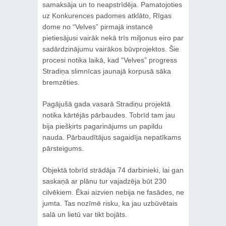
samaksāja un to neapstrīdēja. Pamatojoties
uz Konkurences padomes atklāto, Rīgas
dome no “Velves” pirmajā instancē
pietiesājusi vairāk nekā trīs miljonus eiro par
sadārdzinājumu vairākos būvprojektos. Šie
procesi notika laikā, kad “Velves” progress
Stradiņa slimnīcas jaunajā korpusā sāka
bremzēties.
Pagājušā gada vasarā Stradiņu projektā
notika kārtējās pārbaudes. Tobrīd tam jau
bija piešķirts pagarinājums un papildu
nauda. Pārbaudītājus sagaidīja nepatīkams
pārsteigums.
Objektā tobrīd strādāja 74 darbinieki, lai gan
saskaņā ar plānu tur vajadzēja būt 230
cilvēkiem. Ēkai aizvien nebija ne fasādes, ne
jumta. Tas nozīmē risku, ka jau uzbūvētais
salā un lietū var tikt bojāts.