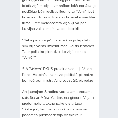
tolaik viņš mediju uzmanības lokā nonāca, jo
noslēdza būvniecības līgumu ar “Velvi”, bet
būvuzraudzību uzticēja ar būvnieku saistītai
firmai. Pēc meteocentra viņš kļuva par
Latvijas valsts mežu valdes locekli.
“Nekā personīga”: Lapiņa kungs bijis līdz
šim bijis valsts uzņēmumos, valsts iestādēs.
Tā ir politiskā pieredze, ko viņš pienes
“Velvē”?
SIA “Velves” PKUS projekta vadītājs Valdis
Koks: Es teikšu, ka nevis politiskā pieredze,
bet tieši administratīvi procesuālā pieredze.
Arī jaunajam Stradiņu vadītājam atrodama
saistība ar Māra Martinsona ģimeni. Viņam
pieder neliela akciju pakete stārtapā
“Solfegio”, kur viens no akcionāriem un
padomes priekšsēdētāja vietnieks ir