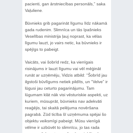
pacienti, gan ārstniecības personāls,” saka
Vaļuliene.
Būvnieks grib pagarināt līgumu līdz nākamā
gada rudenim. Slimnīca un tās īpašnieks
Veselības ministrija ļauj noprast, ka vēlas
līgumu lauzt, jo vairs netic, ka būvnieks ir
spējīgs to pabeigt.
Vaicāts, vai šobrīd redz, ka vienīgais
risinājums ir lauzt līgumu vai vēl mēģināt
runāt ar uzņēmēju, Vidzis atbild: “Šobrīd jau
ilgstoši būvlīgums netiek pildīts, un “Velve” ir
lūgusi jau ceturto pagarinājumu. Tam
lūgumam klāt nāk visi vēsturiskie aspekti, uz
kuriem, mūsuprāt, būvnieks nav adekvāti
reaģējis, tai skaitā pelējuma novēršana
pagrabā. Zūd ticība šī uzņēmuma spējai šo
objektu veiksmīgi pabeigt. Mūsu vienīgā
vēlme ir uzbūvēt to slimnīcu, jo tas rada