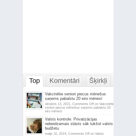
Top
Komentāri
Šķirkļi
Vakcinētie seniori piecus mēnešus
saņems pabalstu 20 eiro mēnesī
oktobris 13, 2021,
Comments Off
on Vakcinētie
seniori piecus mēnešus saņems pabalstu 20
eiro mēnesī
Valsts kontrole: Privatizācijas
nebeidzamais stāsts sāk tukšot valsts
budžetu
maijs 16, 2019,
Comments Off
on Valsts