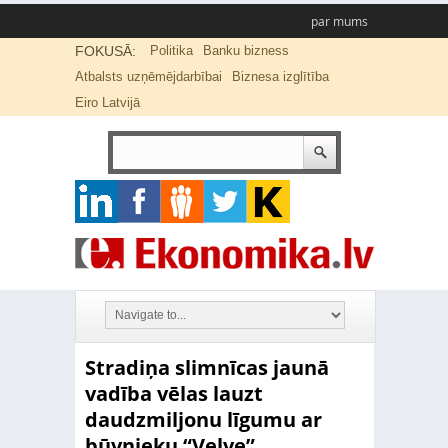
par mums
FOKUSĀ:
Politika
Banku bizness
Atbalsts uzņēmējdarbībai
Biznesa izglītība
Eiro Latvijā
Stradiņa slimnīcas jaunā
vadība vēlas lauzt
daudzmiljonu līgumu ar
būvnieku “Velve”