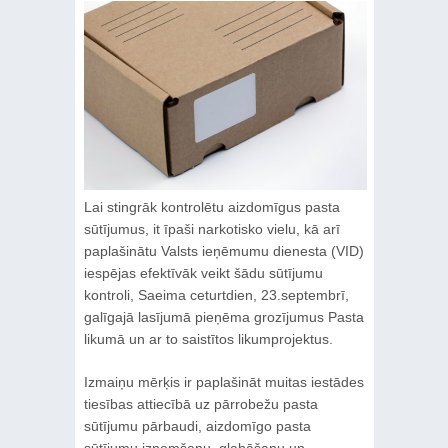
Lai stingrāk kontrolētu aizdomīgus pasta
sūtījumus, it īpaši narkotisko vielu, kā arī
paplašinātu Valsts ieņēmumu dienesta (VID)
iespējas efektīvāk veikt šādu sūtījumu
kontroli, Saeima ceturtdien, 23.septembrī,
galīgajā lasījumā pieņēma grozījumus Pasta
likumā un ar to saistītos likumprojektus.
Izmaiņu mērķis ir paplašināt muitas iestādes
tiesības attiecībā uz pārrobežu pasta
sūtījumu pārbaudi, aizdomīgo pasta
sūtījumu izņemšanu, glabāšanu un