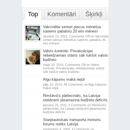
Top
Komentāri
Šķirkļi
Vakcinētie seniori piecus mēnešus
saņems pabalstu 20 eiro mēnesī
oktobris 13, 2021,
Comments Off
on Vakcinētie
seniori piecus mēnešus saņems pabalstu 20
eiro mēnesī
Valsts kontrole: Privatizācijas
nebeidzamais stāsts sāk tukšot valsts
budžetu
maijs 16, 2019,
Comments Off
on Valsts
kontrole: Privatizācijas nebeidzamais stāsts
sāk tukšot valsts budžetu
Algu kāpumu makā nejūt
jūlijs 16, 2013,
48 Comments
on Algu kāpumu
makā nejūt
Rimšēvičs pārliecināts, ka Latvijai
steidzami jāsamazina budžeta deficīts
janvāris 25, 2011,
5 Comments
on Rimšēvičs
pārliecināts, ka Latvijai steidzami jāsamazina
budžeta deficīts
Starptautiskais transporta ministru
forums notiks Latvijā
septembris 4, 2009,
4 Comments
on