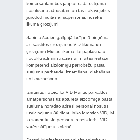
komersantam būs jāaptur šāda sūtījuma
nosūtīšana adresātam un tas nekavējoties
jānodod muitas amatpersonai, nosaka
likuma grozījumi.
Saeima šodien galīgajā lasījumā pieņēma
arī saistītos grozījumus VID likumā un
grozījumu Muitas likumā, lai paplašinātu
nodokļu administrācijas un muitas iestāžu
kompetenci aizdomīgu pārrobežu pasta
sūtījumu pārbaudē, izņemšanā, glabāšanā
un iznīcināšanā.
Izmaiņas noteic, ka VID Muitas pārvaldes
amatpersonas uz apturētā aizdomīgā pasta
sūtījuma norādīto adresi personai nosūtīs
uzaicinājumu 30 dienu laikā ierasties VID, lai
to saņemtu. Ja persona to neizdarīs, VID
varēs sūtījumu iznīcināt.
Šobrīd kriminālprocesu skaits saistībā ar