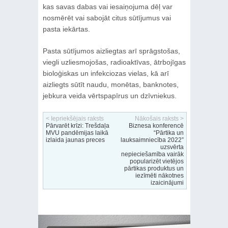
kas savas dabas vai iesaiņojuma dēļ var
nosmērēt vai sabojāt citus sūtījumus vai
pasta iekārtas.
Pasta sūtījumos aizliegtas arī sprāgstošas,
viegli uzliesmojošas, radioaktīvas, ātrbojīgas
bioloģiskas un infekciozas vielas, kā arī
aizliegts sūtīt naudu, monētas, banknotes,
jebkura veida vērtspapīrus un dzīvniekus.
< Iepriekšējais raksts
Nākošais raksts >
Pārvarēt krīzi: Trešdaļa
Biznesa konferencē
MVU pandēmijas laikā
“Pārtika un
izlaida jaunas preces
lauksaimniecība 2022”
uzsvērta
nepieciešamība vairāk
popularizēt vietējos
pārtikas produktus un
iezīmēti nākotnes
izaicinājumi