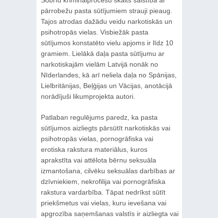
pārrobežu pasta sūtījumiem strauji pieaug.
Tajos atrodas dažādu veidu narkotiskās un
psihotropās vielas. Visbiežāk pasta
sūtījumos konstatēto vielu apjoms ir līdz 10
gramiem. Lielākā daļa pasta sūtījumu ar
narkotiskajām vielām Latvijā nonāk no
Nīderlandes, kā arī neliela daļa no Spānijas,
Lielbritānijas, Beļģijas un Vācijas, anotācijā
norādījuši likumprojekta autori.
Patlaban regulējums paredz, ka pasta
sūtījumos aizliegts pārsūtīt narkotiskās vai
psihotropās vielas, pornogrāfiska vai
erotiska rakstura materiālus, kuros
aprakstīta vai attēlota bērnu seksuāla
izmantošana, cilvēku seksuālas darbības ar
dzīvniekiem, nekrofilija vai pornogrāfiska
rakstura vardarbība. Tāpat nedrīkst sūtīt
priekšmetus vai vielas, kuru ievešana vai
apgrozība saņemšanas valstīs ir aizliegta vai