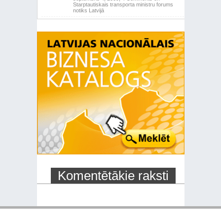
Starptautiskais transporta ministru forums
notiks Latvijā
Komentētākie raksti