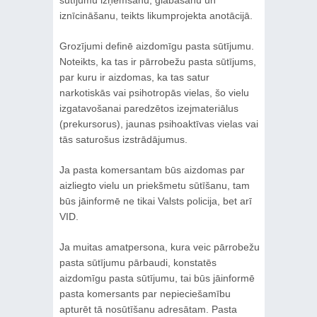
iznīcināšanu, teikts likumprojekta anotācijā.
Grozījumi definē aizdomīgu pasta sūtījumu.
Noteikts, ka tas ir pārrobežu pasta sūtījums,
par kuru ir aizdomas, ka tas satur
narkotiskās vai psihotropās vielas, šo vielu
izgatavošanai paredzētos izejmateriālus
(prekursorus), jaunas psihoaktīvas vielas vai
tās saturošus izstrādājumus.
Ja pasta komersantam būs aizdomas par
aizliegto vielu un priekšmetu sūtīšanu, tam
būs jāinformē ne tikai Valsts policija, bet arī
VID.
Ja muitas amatpersona, kura veic pārrobežu
pasta sūtījumu pārbaudi, konstatēs
aizdomīgu pasta sūtījumu, tai būs jāinformē
pasta komersants par nepieciešamību
apturēt tā nosūtīšanu adresātam. Pasta