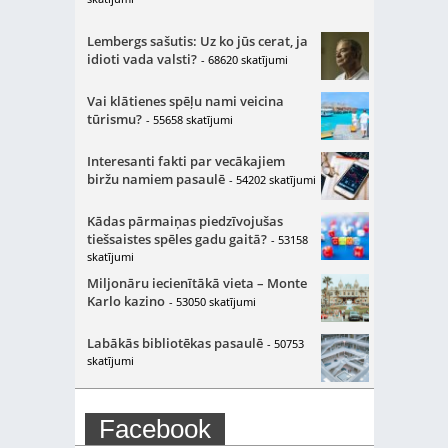
Lembergs sašutis: Uz ko jūs cerat, ja
idioti vada valsti?
- 68620 skatījumi
Vai klātienes spēļu nami veicina
tūrismu?
- 55658 skatījumi
Interesanti fakti par vecākajiem
biržu namiem pasaulē
- 54202 skatījumi
Kādas pārmaiņas piedzīvojušas
tiešsaistes spēles gadu gaitā?
- 53158
skatījumi
Miljonāru iecienītākā vieta – Monte
Karlo kazino
- 53050 skatījumi
Labākās bibliotēkas pasaulē
- 50753
skatījumi
Facebook