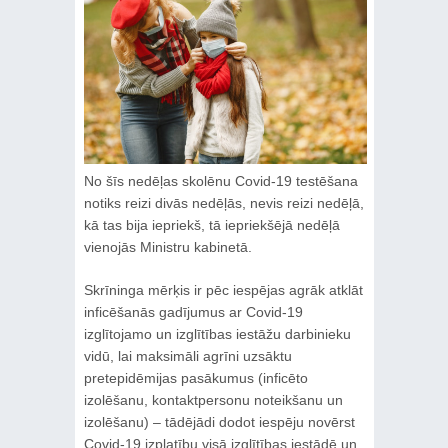
No šīs nedēļas skolēnu Covid-19 testēšana
notiks reizi divās nedēļās, nevis reizi nedēļā,
kā tas bija iepriekš, tā iepriekšējā nedēļā
vienojās Ministru kabinetā.
Skrīninga mērķis ir pēc iespējas agrāk atklāt
inficēšanās gadījumus ar Covid-19
izglītojamo un izglītības iestāžu darbinieku
vidū, lai maksimāli agrīni uzsāktu
pretepidēmijas pasākumus (inficēto
izolēšanu, kontaktpersonu noteikšanu un
izolēšanu) – tādējādi dodot iespēju novērst
Covid-19 izplatību visā izglītības iestādē un