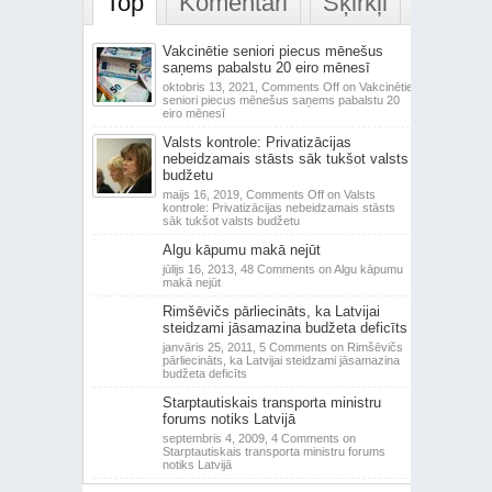
Top
Komentāri
Šķirkļi
Vakcinētie seniori piecus mēnešus
saņems pabalstu 20 eiro mēnesī
oktobris 13, 2021,
Comments Off
on Vakcinētie
seniori piecus mēnešus saņems pabalstu 20
eiro mēnesī
Valsts kontrole: Privatizācijas
nebeidzamais stāsts sāk tukšot valsts
budžetu
maijs 16, 2019,
Comments Off
on Valsts
kontrole: Privatizācijas nebeidzamais stāsts
sāk tukšot valsts budžetu
Algu kāpumu makā nejūt
jūlijs 16, 2013,
48 Comments
on Algu kāpumu
makā nejūt
Rimšēvičs pārliecināts, ka Latvijai
steidzami jāsamazina budžeta deficīts
janvāris 25, 2011,
5 Comments
on Rimšēvičs
pārliecināts, ka Latvijai steidzami jāsamazina
budžeta deficīts
Starptautiskais transporta ministru
forums notiks Latvijā
septembris 4, 2009,
4 Comments
on
Starptautiskais transporta ministru forums
notiks Latvijā