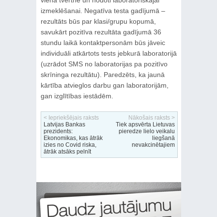
izmeklēšanai. Negatīva testa gadījumā –
rezultāts būs par klasi/grupu kopumā,
savukārt pozitīva rezultāta gadījumā 36
stundu laikā kontaktpersonām būs jāveic
individuāli atkārtots tests jebkurā laboratorijā
(uzrādot SMS no laboratorijas pa pozitīvo
skrīninga rezultātu). Paredzēts, ka jaunā
kārtība atvieglos darbu gan laboratorijām,
gan izglītības iestādēm.
< Iepriekšējais raksts
Nākošais raksts >
Latvijas Bankas
Tiek apsvērta Lietuvas
prezidents:
pieredze lielo veikalu
Ekonomikas, kas ātrāk
liegšanā
izies no Covid riska,
nevakcinētajiem
ātrāk atsāks pelnīt