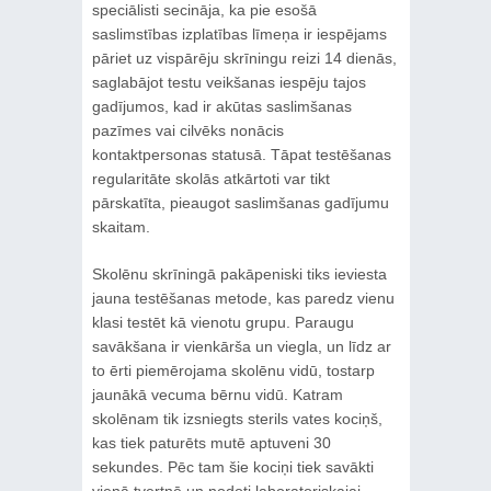
speciālisti secināja, ka pie esošā
saslimstības izplatības līmeņa ir iespējams
pāriet uz vispārēju skrīningu reizi 14 dienās,
saglabājot testu veikšanas iespēju tajos
gadījumos, kad ir akūtas saslimšanas
pazīmes vai cilvēks nonācis
kontaktpersonas statusā. Tāpat testēšanas
regularitāte skolās atkārtoti var tikt
pārskatīta, pieaugot saslimšanas gadījumu
skaitam.
Skolēnu skrīningā pakāpeniski tiks ieviesta
jauna testēšanas metode, kas paredz vienu
klasi testēt kā vienotu grupu. Paraugu
savākšana ir vienkārša un viegla, un līdz ar
to ērti piemērojama skolēnu vidū, tostarp
jaunākā vecuma bērnu vidū. Katram
skolēnam tik izsniegts sterils vates kociņš,
kas tiek paturēts mutē aptuveni 30
sekundes. Pēc tam šie kociņi tiek savākti
vienā tvertnē un nodoti laboratoriskajai