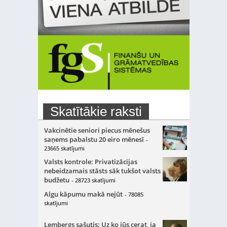
Skatītākie raksti
Vakcinētie seniori piecus mēnešus
saņems pabalstu 20 eiro mēnesī
-
23665 skatījumi
Valsts kontrole: Privatizācijas
nebeidzamais stāsts sāk tukšot valsts
budžetu
- 28723 skatījumi
Algu kāpumu makā nejūt
- 78085
skatījumi
Lembergs sašutis: Uz ko jūs cerat, ja