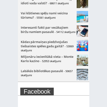
idioti vada valsti?
- 68611 skatījumi
Vai klātienes spēļu nami veicina
tūrismu?
- 55561 skatījumi
Interesanti fakti par vecākajiem
biržu namiem pasaulē
- 54112 skatījumi
Kādas pārmaiņas piedzīvojušas
tiešsaistes spēles gadu gaitā?
- 53069
skatījumi
Miljonāru iecienītākā vieta – Monte
Karlo kazino
- 52953 skatījumi
Labākās bibliotēkas pasaulē
- 50657
skatījumi
Facebook