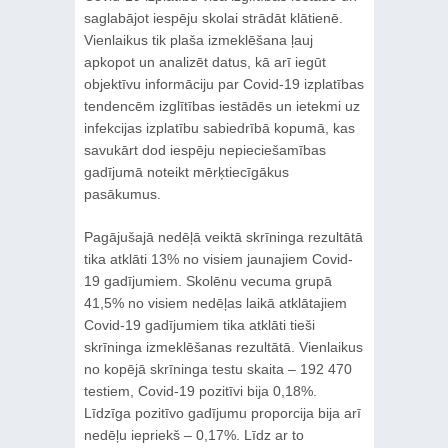
saglabājot iespēju skolai strādāt klātienē.
Vienlaikus tik plaša izmeklēšana ļauj
apkopot un analizēt datus, kā arī iegūt
objektīvu informāciju par Covid-19 izplatības
tendencēm izglītības iestādēs un ietekmi uz
infekcijas izplatību sabiedrībā kopumā, kas
savukārt dod iespēju nepieciešamības
gadījumā noteikt mērķtiecīgākus
pasākumus.
Pagājušajā nedēļā veiktā skrīninga rezultātā
tika atklāti 13% no visiem jaunajiem Covid-
19 gadījumiem. Skolēnu vecuma grupā
41,5% no visiem nedēļas laikā atklātajiem
Covid-19 gadījumiem tika atklāti tieši
skrīninga izmeklēšanas rezultātā. Vienlaikus
no kopējā skrīninga testu skaita – 192 470
testiem, Covid-19 pozitīvi bija 0,18%.
Līdzīga pozitīvo gadījumu proporcija bija arī
nedēļu iepriekš – 0,17%. Līdz ar to