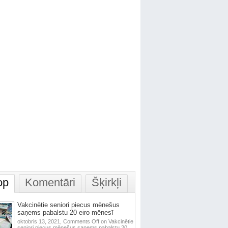
op
Komentāri
Šķirkļi
Vakcinētie seniori piecus mēnešus
saņems pabalstu 20 eiro mēnesī
oktobris 13, 2021,
Comments Off
on Vakcinētie
seniori piecus mēnešus saņems pabalstu 20