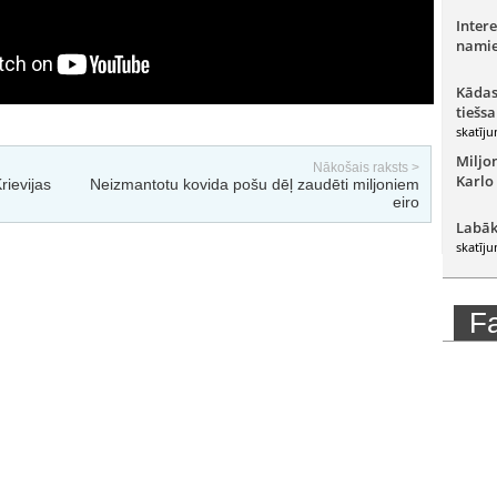
Intere
namie
Kādas
tiešsa
skatīju
Miljo
Nākošais raksts >
Karlo
rievijas
Neizmantotu kovida pošu dēļ zaudēti miljoniem
eiro
Labāk
skatīju
F