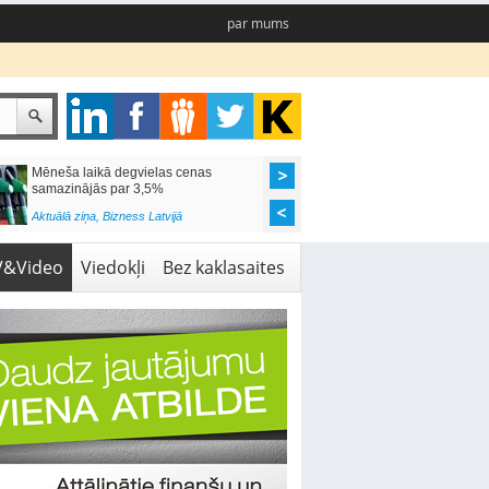
par mums
Mēneša laikā degvielas cenas
Rīgas pašvaldības sko
samazinājās par 3,5%
pieejamas 192 vietas 
Aktuālā ziņa
,
Bizness Latvijā
Aktuālā ziņa
,
Izglītība
V&Video
Viedokļi
Bez kaklasaites