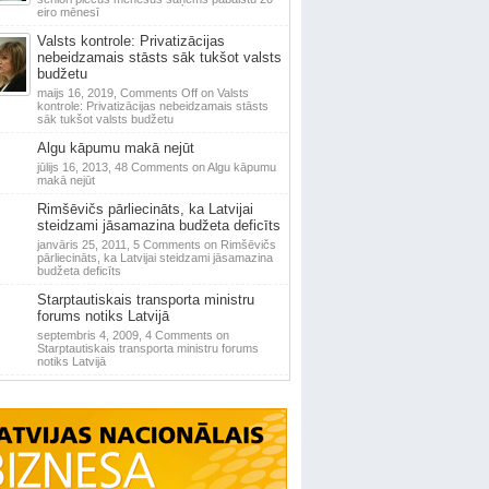
eiro mēnesī
Valsts kontrole: Privatizācijas
nebeidzamais stāsts sāk tukšot valsts
budžetu
maijs 16, 2019,
Comments Off
on Valsts
kontrole: Privatizācijas nebeidzamais stāsts
sāk tukšot valsts budžetu
Algu kāpumu makā nejūt
jūlijs 16, 2013,
48 Comments
on Algu kāpumu
makā nejūt
Rimšēvičs pārliecināts, ka Latvijai
steidzami jāsamazina budžeta deficīts
janvāris 25, 2011,
5 Comments
on Rimšēvičs
pārliecināts, ka Latvijai steidzami jāsamazina
budžeta deficīts
Starptautiskais transporta ministru
forums notiks Latvijā
septembris 4, 2009,
4 Comments
on
Starptautiskais transporta ministru forums
notiks Latvijā