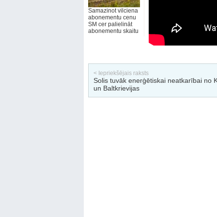
Samazinot vilciena
abonementu cenu
SM cer palielināt
abonementu skaitu
< Iepriekšējais raksts
Solis tuvāk enerģētiskai neatkarībai no K
un Baltkrievijas