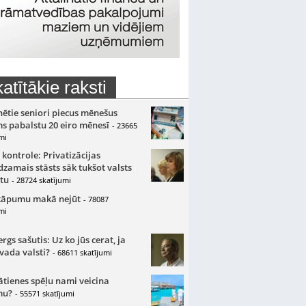
atītākie raksti
nētie seniori piecus mēnešus
s pabalstu 20 eiro mēnesī
- 23665
mi
 kontrole: Privatizācijas
zamais stāsts sāk tukšot valsts
tu
- 28724 skatījumi
kāpumu makā nejūt
- 78087
mi
gs sašutis: Uz ko jūs cerat, ja
 vada valsti?
- 68611 skatījumi
ātienes spēļu nami veicina
mu?
- 55571 skatījumi