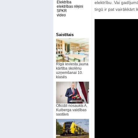
Elektrība
elektrību. Vai gadījum
elektrības rēķini
tirgū ir pat vairākkārt
SPKR
video
Saistītais
Rīgā ieviesta jauna
kārtība skolēnu
uzņemšanai 10.
klasēs
Oficiāli nosaukts A.
Kulberga valdības
sastāvs