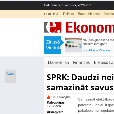
Ceturtdiena, 6. augusts, 2026 21:10
FOKUSĀ:
Politika
Banku bizness
Atbals
>
Septiņos mēnešos Vivi vilcienos
Naudas glabāšana māj
Ziņas&
pārvadāti 12 miljoni pasažieru; jūlijā
simtiem eiro gadā
Viedokļi
97,4 % reisu izpildīti laikā
<
Aktuālā ziņa
,
Finanses
Aktuālā ziņa
,
Bizness Latvijā
,
Tirdzniecība
Ekonomika
Finanses
Bizness Lat
SPRK: Daudzi ne
Tweet
samazināt savus 
1867 skatījumi
Samazināt elektrības r
Kategorijas
patērētāju daļai. It īp
TV&Video
pakalpojumu regulato
Atslēgvārdi