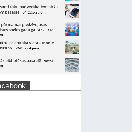
santi fakti par vecākajiem biržu
m pasaulē
- 54122 skatījumi
 pārmaiņas piedzīvojušas
istes spēles gadu gaitā?
- 53079
mi
nāru iecienītākā vieta – Monte
 kazino
- 52965 skatījumi
ās bibliotēkas pasaulē
- 50668
mi
acebook