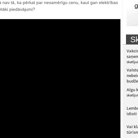
ā nav tā, ka pērkat par nesamērīgu cenu, kaut gan elektrības
 lētāki piedāvājumi?
Sk
Vakci
saņem
skatīju
Valsts
nebeid
budže
Algu 
skatīju
Lember
idioti
Vai kl
tūris