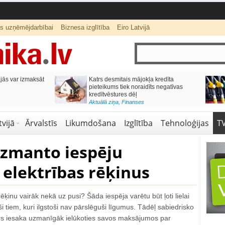
ts uzņēmējdarbībai
Biznesa izglītība
Eiro Latvijā
ās var izmaksāt
Katrs desmitais mājokļa kredīta
pieteikums tiek noraidīts negatīvas
kredītvēstures dēļ
Aktuālā ziņa
,
Finanses
vijā
Ārvalstīs
Likumdošana
Izglītība
Tehnoloģijas
T
izmanto iespēju
elektrības rēķinus
ēķinu vairāk nekā uz pusi? Šāda iespēja varētu būt ļoti lielai
aši tiem, kuri ilgstoši nav pārslēguši līgumus. Tādēļ sabiedrisko
rs iesaka uzmanīgāk ielūkoties savos maksājumos par